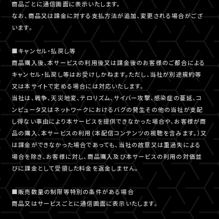
商品ごとに通信画面に表示いたします。
なお、商品又は課金に対する支払方法が追加、変更される場合がござ
います。
■キャンセル・払戻し等
商品購入後、本サービスの利用後又は課金後のお客様のご都合による
キャンセル・払戻し等はお受けしかねます。ただし、当社が別途規約等
又は本サイトで定める場合には対応いたします。
当社は、戦争、天災地変、テロリズム、サイバー攻撃、感染症の蔓延、コ
ンピュータ又はネットワークにおけるバグの発生その他の当社が支配
し得ない事由により本サービスを提供できなかった場合や、お客様が商
品の購入、本サービスの利用（本配信コンテンツの視聴を含みます。）又
は課金ができなかった場合であっても、当社の故意又は重過失による
場合を除き、お客様に対し、商品購入及び本サービスの利用の対価並
びに課金として受領した料金を返金しません。
■販売数量の制限等特別の条件がある場合
商品又はサービスごとに通信画面に表示いたします。