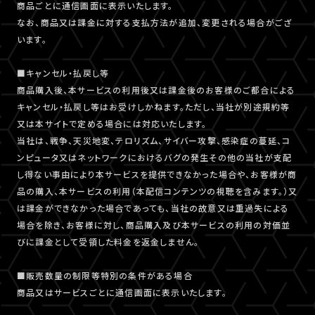
商品ごとに通信画面に表示いたします。
なお、商品又は課金に対する支払方法が追加、変更される場合がござ
います。
■キャンセル・払戻し等
商品購入後、本サービスの利用後又は課金後のお客様のご都合による
キャンセル・払戻し等はお受けしかねます。ただし、当社が別途規約等
又は本サイトで定める場合には対応いたします。
当社は、戦争、天災地変、テロリズム、サイバー攻撃、感染症の蔓延、コ
ンピュータ又はネットワークにおけるバグの発生その他の当社が支配
し得ない事由により本サービスを提供できなかった場合や、お客様が商
品の購入、本サービスの利用（本配信コンテンツの視聴を含みます。）又
は課金ができなかった場合であっても、当社の故意又は重過失による
場合を除き、お客様に対し、商品購入及び本サービスの利用の対価並
びに課金として受領した料金を返金しません。
■販売数量の制限等特別の条件がある場合
商品又はサービスごとに通信画面に表示いたします。