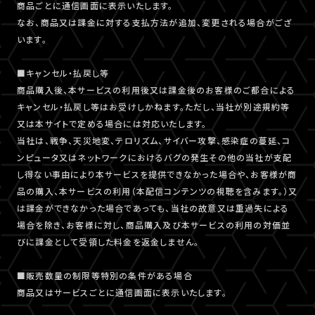
商品ごとに通信画面に表示いたします。
なお、商品又は課金に対する支払方法が追加、変更される場合がござ
います。
■キャンセル・払戻し等
商品購入後、本サービスの利用後又は課金後のお客様のご都合による
キャンセル・払戻し等はお受けしかねます。ただし、当社が別途規約等
又は本サイトで定める場合には対応いたします。
当社は、戦争、天災地変、テロリズム、サイバー攻撃、感染症の蔓延、コ
ンピュータ又はネットワークにおけるバグの発生その他の当社が支配
し得ない事由により本サービスを提供できなかった場合や、お客様が商
品の購入、本サービスの利用（本配信コンテンツの視聴を含みます。）又
は課金ができなかった場合であっても、当社の故意又は重過失による
場合を除き、お客様に対し、商品購入及び本サービスの利用の対価並
びに課金として受領した料金を返金しません。
■販売数量の制限等特別の条件がある場合
商品又はサービスごとに通信画面に表示いたします。