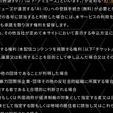
西湖９９７）（以下「アミューズ」といいます。）が定める「
A!
ューズが運営する「A!-ID」への登録手続き（無料）が必要と
が次の各号に該当すると判断した場合には、本サービスの利用
も承諾を取り消す権利を留保します。
漏れ、その他当社が定めて本サイトにおいて表示する申込方法
利用する権利（本配信コンテンツを視聴する権利（以下「チケット
し譲渡又は転売することを目的として申し込んだ場合又はそ
その他の団体であることが判明した場合
団、暴力団関係企業・団体その他の反社会的組織に所属する場
有する者であると合理的に判断される場合
政府もしくは外国政府が経済制裁の対象として指定する者又は
象として指定する国もしくは地域の居住者に該当し又はこれ