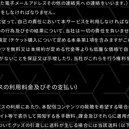
た電子メールアドレスその他の連絡先への連絡をいいます。）
をしなければなりません。
約に従って、自己の責任において本サービスを利用しなければ
の行為及びその結果について、当社は一切の責任を負いませ
る規定（チケット購入について定める本条第1項を含みますがこ
ンツを無料又は本規約が定める代金等よりも低廉な価格で自
がないことを保証又は示唆したり、当社がこれらを行う権利
ビスの利用料金及びその支払い）
ービスの利用にあたり、本配信コンテンツの視聴を希望する場
イト等で表示して周知する各手数料、課金及びそれらに適用
ついてグッズの引渡しに送料が生じる場合には当該送料（以下