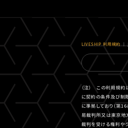
LIVESHIP 利⽤規約
｜
（注） この利用規約
に契約の条件及び制限
に準拠しており（第1
易裁判所又は東京地方
裁判を受ける権利やク