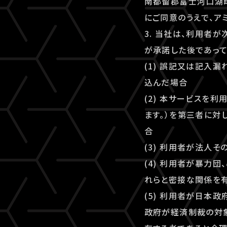
南都留郡富士河口湖町
にご同意のうえで、アミ
3. 当社は、利用者
が承諾した後であって
(1) 誤記又は記入
込んだ場合
(2) 本サービスを
ます。）を第三者に対
合
(3) 利用者が法人
(4) 利用者が暴力
れらと密接な関係を
(5) 利用者が日本
政府が経済制裁の対