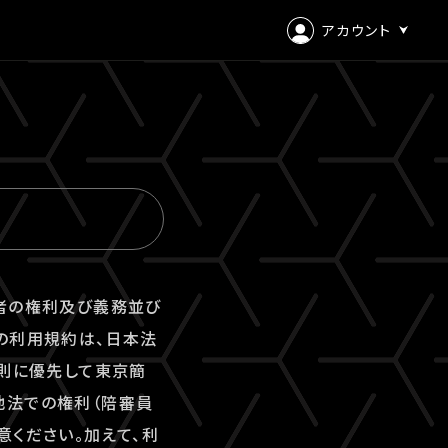
アカウント
ログイン
会員登録
用者の権利及び義務並び
の利用規約は、日本法
原則に優先して東京簡
地法での権利（陪審員
意ください。加えて、利