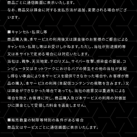
商品ごとに通信画面に表示いたします。
なお、商品又は課金に対する支払方法が追加、変更される場合がござ
います。
■キャンセル・払戻し等
商品購入後、本サービスの利用後又は課金後のお客様のご都合による
キャンセル・払戻し等はお受けしかねます。ただし、当社が別途規約等
又は本サイトで定める場合には対応いたします。
当社は、戦争、天災地変、テロリズム、サイバー攻撃、感染症の蔓延、コ
ンピュータ又はネットワークにおけるバグの発生その他の当社が支配
し得ない事由により本サービスを提供できなかった場合や、お客様が商
品の購入、本サービスの利用（本配信コンテンツの視聴を含みます。）又
は課金ができなかった場合であっても、当社の故意又は重過失による
場合を除き、お客様に対し、商品購入及び本サービスの利用の対価並
びに課金として受領した料金を返金しません。
■販売数量の制限等特別の条件がある場合
商品又はサービスごとに通信画面に表示いたします。