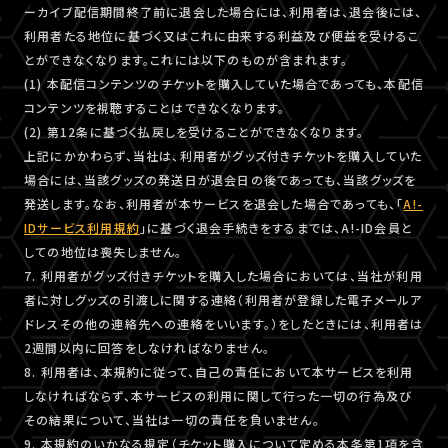
ーカイブ配信期間終了前に退会した場合には、利用者は、退会後には、
利用者たる地位に基づく又はこれに由来する利益及び便益を受けるこ
とができなくなります。これには以下のものが含まれます。
(1) 本配信コンテンツのチケットを購入していた場合であっても、本配信
コンテンツを視聴することはできなくなります。
(2) 第12条に基づく払戻しを受けることができなくなります。
上記にかかわらず、当社は、利用者がグッズ付きチケットを購入していた
場合には、当該グッズの発送日が退会日の後であっても、当該グッズを
発送します。なお、利用者が本サービスを退会した場合であっても、「
A!-
IDサービス利用規約
」に基づく退会手続きをするまでは、A!-ID会員と
しての地位は喪失しません。
7. 利用者がグッズ付きチケットを購入した場合においては、当社が利用
者に対しグッズの引渡しに関する連絡（利用者が登録した電子メールア
ドレスその他の連絡先への連絡をいいます。）をしたときには、利用者は
2週間以内に回答をしなければなりません。
8. 利用者は、本規約に従って、自己の責任において本サービスを利用
しなければならず、本サービスの利用に関して行った一切の行為及び
その結果について、当社は一切の責任を負いません。
9. 本規約のいかなる規定（チケット購入について定める本条第1項を含