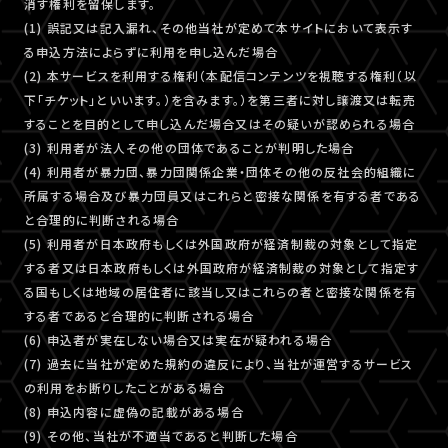
消す権利を留保します。
(1) 誤記又は記入漏れ、その他当社が定めて本サイトにおいて表示す
る申込方法によらずに利用を申し込んだ場合
(2) 本サービスを利用する権利（本配信コンテンツを視聴する権利（以
下「チケット」といいます。）を含みます。）を第三者に対し譲渡又は転売
することを目的として申し込んだ場合又はその疑いが認められる場合
(3) 利用者が法人その他の団体であることが判明した場合
(4) 利用者が暴力団、暴力団関係企業・団体その他の反社会的組織に
所属する場合及び暴力団員又はこれらと密接な関係を有する者である
と合理的に判断される場合
(5) 利用者が日本政府もしくは外国政府が経済制裁の対象として指定
する者又は日本政府もしくは外国政府が経済制裁の対象として指定す
る国もしくは地域の居住者に該当し又はこれらの者と密接な関係を有
する者であると合理的に判断される場合
(6) 申込者が実在しない場合又は実在が疑われる場合
(7) 過去に当社が定めた規約の違反により、当社が運営するサービス
の利用をお断りしたことがある場合
(8) 申込内容に虚偽の記載がある場合
(9) その他、当社が不適当であると判断した場合