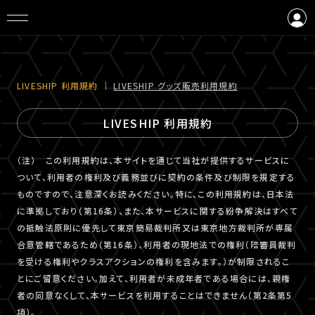
ログイン
会員登録
LIVESHIP 利⽤規約
｜
LIVESHIP グッズ販売利⽤規約
LIVESHIP 利用規約
（注） この利用規約は、本サイトを通じて当社が提供するサービスに
ついて、利用者の権利及び義務並びに契約の条件及び制限を規定する
ものですので、注意深くお読みください。特に、この利用規約は、日本法
に準拠しており（第16条）、また、本サービスに関する紛争解決はすべて
の抵触法原則に優先して東京簡易裁判所又は東京地方裁判所が専属
合意管轄であるため（第16条）、利用者の現地法での権利（陪審員裁判
を受ける権利やクラスアクションの権利を含みます。）が制限されるこ
とにご留意ください。加えて、利用者が未成年者である場合には、親権
者の同意なくして、本サービスを利用することはできません（第2条第5
項）。