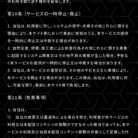
の利用を取り消す権利を留保します。
第10条 （サービスの一時停止・廃止）
1. 当社は、利用者に対し、システムの保守・点検その他これらに類する
理由により、本サイト等において事前に告知のうえ、本サービスの提供
を一時的に停止又は中断する場合があります。
2. 自然災害、停電、第三者による妨害行為その他これらに類する事象
に起因するシステム障害又はその他不測の事態が生じた場合、予告な
く本サービスの提供が一時的に停止又は中断する場合があります。
3. 当社は、本サービスの運営状況、その他のやむをえない事情により、
本サービスを廃止する場合があります。この場合、当社は、利用者に対
し、可能な限り、事前に本サイト等で告知します。
第11条 （免責事項）
１．当社は、
① 当社の故意又は重過失による場合を除き、利用者が本サービスの
利用又は本配信コンテンツの視聴ができなかった場合であっても、本サ
ービスの利用及び当該本配信コンテンツ視聴の対価として受領した代