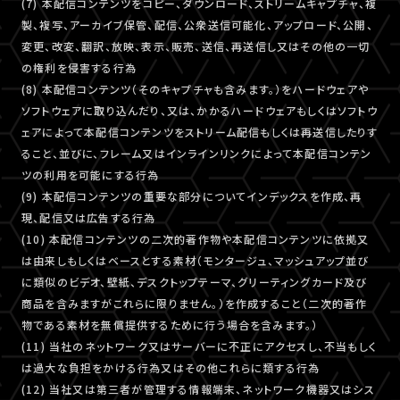
(7) 本配信コンテンツをコピー、ダウンロード、ストリームキャプチャ、複
製、複写、アーカイブ保管、配信、公衆送信可能化、アップロード、公開、
変更、改変、翻訳、放映、表示、販売、送信、再送信し又はその他の一切
の権利を侵害する行為
(8) 本配信コンテンツ（そのキャプチャも含みます。）をハードウェアや
ソフトウェアに取り込んだり、又は、かかるハードウェアもしくはソフトウ
ェアによって本配信コンテンツをストリーム配信もしくは再送信したりす
ること、並びに、フレーム又はインラインリンクによって本配信コンテン
ツの利用を可能にする行為
(9) 本配信コンテンツの重要な部分についてインデックスを作成、再
現、配信又は広告する行為
(10) 本配信コンテンツの二次的著作物や本配信コンテンツに依拠又
は由来しもしくはベースとする素材（モンタージュ、マッシュアップ並び
に類似のビデオ、壁紙、デスクトップテーマ、グリーティングカード及び
商品を含みますがこれらに限りません。）を作成すること（二次的著作
物である素材を無償提供するために行う場合を含みます。）
(11) 当社のネットワーク又はサーバーに不正にアクセスし、不当もしく
は過大な負担をかける行為又はその他これらに類する行為
(12) 当社又は第三者が管理する情報端末、ネットワーク機器又はシス