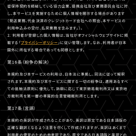
密保持契約を締結している協力企業、提携会社及び業務委託会社に対
し、本サービスを実施するために個人情報を開示する場合があります
（発送業務、代金決済のクレジットカード会社への照会、本サービスの
利用申込みの受付、払戻業務を含みます。）。
2. 利用者が登録した個人情報は、当社がオフィシャルウェブサイトに掲
載する「
プライバシーポリシー
」に従い管理します。なお、利用者が日本
国外に所在する場合であっても同様とします。
第16条（紛争の解決）
本規約及び本サービスの利用は、日本法に準拠し、同法に従って解釈
されます。本規約及び本サービスに関する一切の紛争は、適用あるすべ
ての抵触法原則に優先して、訴額に応じて東京簡易裁判所又は東京地
方裁判所を第一審の専属的合意管轄裁判所とします。
第17条（言語）
本規約の英訳が作成されることがあり、英訳は原文である日本語版の
正確な翻訳となるよう注意を尽くして作成されますが、英訳はあくまで
利用者の便宜のための参考訳であり、原文である日本語版と英訳との