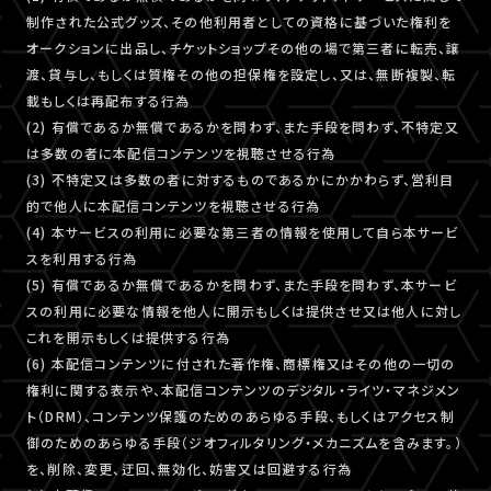
制作された公式グッズ、その他利用者としての資格に基づいた権利を
オークションに出品し、チケットショップその他の場で第三者に転売、譲
渡、貸与し、もしくは質権その他の担保権を設定し、又は、無断複製、転
載もしくは再配布する行為
(2) 有償であるか無償であるかを問わず、また手段を問わず、不特定又
は多数の者に本配信コンテンツを視聴させる行為
(3) 不特定又は多数の者に対するものであるかにかかわらず、営利目
的で他人に本配信コンテンツを視聴させる行為
(4) 本サービスの利用に必要な第三者の情報を使用して自ら本サービ
スを利用する行為
(5) 有償であるか無償であるかを問わず、また手段を問わず、本サービ
スの利用に必要な情報を他人に開示もしくは提供させ又は他人に対し
これを開示もしくは提供する行為
(6) 本配信コンテンツに付された著作権、商標権又はその他の一切の
権利に関する表示や、本配信コンテンツのデジタル・ライツ・マネジメン
ト（DRM）、コンテンツ保護のためのあらゆる手段、もしくはアクセス制
御のためのあらゆる手段（ジオフィルタリング・メカニズムを含みます。）
を、削除、変更、迂回、無効化、妨害又は回避する行為