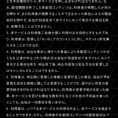
とを予め確認のうえ、本サービスを申し込まなければなりません。な
お、配信期間を終了した本配信コンテンツは、利用者が視聴したか否か
を問わず、また利用者が視聴することができなかった場合にはその理由
如何を問わず、当社が別途定めて本サイトにおいて表示する場合を除
き、視聴することはできません。
3. 本サービスは利用者ご自身の個人利用のみを目的とするものであ
り、利用者は、登録した「A!-ID」アカウント1つに対し、チケット1枚を購
入することができます。
4. 利用者は、当社の責めに帰すべき事由により本配信コンテンツの元
となる公演が中止された場合又は当社が別途定めて本サイトにおいて
表示する場合を除き、申込完了後、申込内容及び支払方法を変更し又
はキャンセルすることはできません。
5. 利用者は、申込時に登録した情報に変更が生じた場合、当社が予め
変更を認める情報に関しては変更することができ、速やかに所定の変
更手続きを行わなければなりません。利用者が変更手続きを怠った結
果、本サービスを受ける機会を喪失するなどその他の不利益を被った
としても、当社は一切責任を負いません。
6. 利用者は、いつでも本サービスの利用を中止し、本サービスを退会す
ることができます。ただし、利用者が本配信コンテンツの配信前又はア