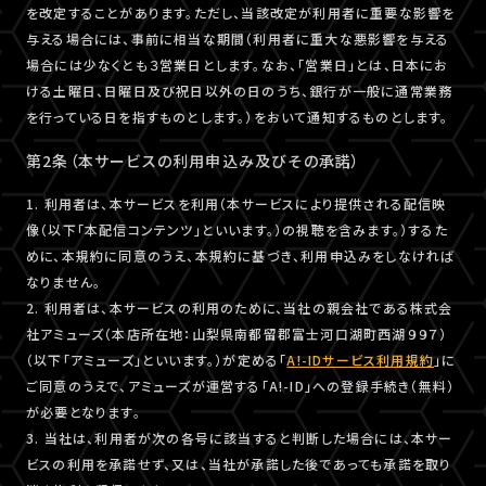
を改定することがあります。ただし、当該改定が利用者に重要な影響を
与える場合には、事前に相当な期間（利用者に重大な悪影響を与える
場合には少なくとも３営業日とします。なお、「営業日」とは、日本にお
ける土曜日、日曜日及び祝日以外の日のうち、銀行が一般に通常業務
を行っている日を指すものとします。）をおいて通知するものとします。
第2条（本サービスの利用申込み及びその承諾）
1. 利用者は、本サービスを利用（本サービスにより提供される配信映
像（以下「本配信コンテンツ」といいます。）の視聴を含みます。）するた
めに、本規約に同意のうえ、本規約に基づき、利用申込みをしなければ
なりません。
2. 利用者は、本サービスの利用のために、当社の親会社である株式会
社アミューズ（本店所在地：山梨県南都留郡富士河口湖町西湖９９７）
（以下「アミューズ」といいます。）が定める「
A!-IDサービス利用規約
」に
ご同意のうえで、アミューズが運営する「A!-ID」への登録手続き（無料）
が必要となります。
3. 当社は、利用者が次の各号に該当すると判断した場合には、本サー
ビスの利用を承諾せず、又は、当社が承諾した後であっても承諾を取り