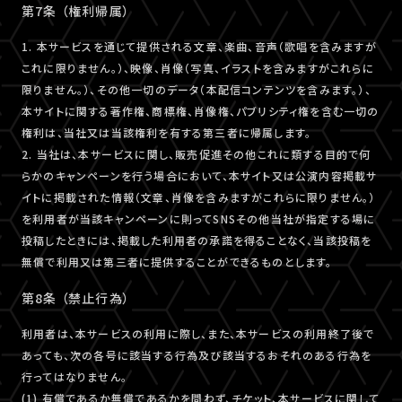
第7条 （権利帰属）
1. 本サービスを通じて提供される文章、楽曲、音声（歌唱を含みますが
これに限りません。）、映像、肖像（写真、イラストを含みますがこれらに
限りません。）、その他一切のデータ（本配信コンテンツを含みます。）、
本サイトに関する著作権、商標権、肖像権、パブリシティ権を含む一切の
権利は、当社又は当該権利を有する第三者に帰属します。
2. 当社は、本サービスに関し、販売促進その他これに類する目的で何
らかのキャンペーンを行う場合において、本サイト又は公演内容掲載サ
イトに掲載された情報（文章、肖像を含みますがこれらに限りません。）
を利用者が当該キャンペーンに則ってSNSその他当社が指定する場に
投稿したときには、掲載した利用者の承諾を得ることなく、当該投稿を
無償で利用又は第三者に提供することができるものとします。
第8条 （禁止行為）
利用者は、本サービスの利用に際し、また、本サービスの利用終了後で
あっても、次の各号に該当する行為及び該当するおそれのある行為を
行ってはなりません。
(1) 有償であるか無償であるかを問わず、チケット、本サービスに関して