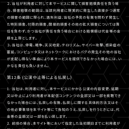
２．当社が利用者に対して本サービスに関して損害賠償責任を負う場
合、損害賠償の範囲は、当該利用者に現実的に発生した直接かつ通常
の損害の範囲に限られ、逸失利益、当社の予見の有無を問わず発生し
た特別損害、付随的損害、間接的損害その他の拡大損害については責
任を負わず、かつ当社が責任を負う場合における賠償額は代金等の金
額を上限とします。
３．当社は、停電、戦争、天災地変、テロリズム、サイバー攻撃、感染症の
蔓延、コンピュータ又はネットワークにおけるバグの発生その他の当社
が支配し得ない事由により本サービスを提供できなかった場合には、い
かなる責任も負いません。
第12条 (公演中止等による払戻し)
1. 当社は、利用者に対し、本サービスにかかる公演の内容変更、延期
又は中止により利用者が本配信コンテンツの全部又は一部を視聴でき
なかった場合には、払戻しの有無、払戻しに関する具体的方法又はそ
の他必要事項を本サイト等にて告知のうえ、払戻しを行うときには、代
金等の全額又は一部を払い戻します。
2. 前項の場合、本サイト等において指定した当初期日までに利用者が