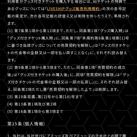
利用者がグッズ付きチケットを購入する場合には、同チケットの特典で
あるグッズについては「
LIVESHIPグッズ販売利用規約
」の次の各号記
載の規定が、次の各号記載の読替え又は削除を伴ったうえで、準用され
ます。
(1) 第7条第1項から第12項まで。ただし、同条第1項「グッズ購入時」は
「グッズ付きチケット購入時」に、同条第7項「本規約第8条第1項第(1)号
に基づき当該グッズについての売買契約を解除し」は「グッズ付きチケッ
トの代金等の全額又は一部を払い戻すことなく」に、それぞれ読み替え
ます。
(2) 第9条第1項から第5項まで。ただし、同条第1項「売買契約の成立
後」は「グッズ付きチケットの購入後」に、同項「売買契約を解除」は「グッ
ズ付きチケットの代金等の全額又は一部の払戻し」に、それぞれ読み替
え、同条第2項ただし書「売買契約を解除した上で」は削除します。
(3) 第10条柱書、第(2)号から第(10)号まで
(4) 第13条第1項及び第2項
(5) 第16条第1項から第3項まで
第15条（個人情報）
1. 当社は、当社並びにアミューズ及びアミューズの子会社との間で機