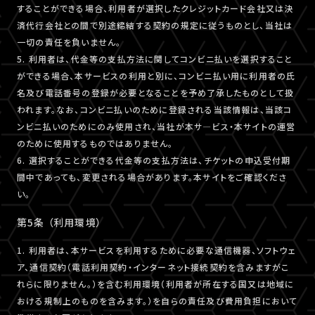
することができる場合、利用者が選択したクレジットカード会社又は決
済代行会社との間で別途締結する契約の規定に従うものとし、当社は
一切の責任を負いません。
5. 利用者は、代金等の支払方法に関してコンビニ払いを選択すること
ができる場合、本サービスの利用と別に、コンビニ払い用に利用者の氏
名及び電話番号の登録が必要となることを予め了承したものとして扱
われます。なお、コンビニ払いのために登録される当該情報は、当該コ
ンビニ払いのためにのみ使用され、当社が本サ―ビス・本サイトの運営
のために使用するものではありません。
6. 選択することができる代金等の支払方法は、チケットの申込受付期
間中であっても、変更される場合があります。本サイトをご確認くださ
い。
第5条 （利用環境）
1. 利用者は、本サービスを利用するために必要な通信機器、ソフトウェ
ア、通信契約（電話利用契約・インターネット接続契約を含みますがこ
れらに限りません。）を含む利用環境（利用者が所在する国又は地域に
おける規制上のものを含みます。）を自らの責任及び費用負担において