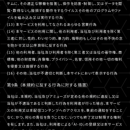
テムに、その適正な稼働を阻害し、操作を妨害・制御し、又はデータを閲
覧・取得ないし毀損する動作をするウイルスその他のプログラムやファ
イルを組み込み又は実行する行為
(13) 本サービスを利用してなされるあらゆる営業行為
(14) 本サービスの利用に関し、他の利用者、当社及び利用者を除く第
三者に対し、性的、わいせつ的、暴力的、侮辱的もしくはその他不快の念
を抱かせ又は公序良俗に反する行為
(15) 他の利用者、当社及び利用者を除く第三者又は当社の著作権、商
標権、他の財産権、肖像権、プライバシー、名誉、信用その他一切の権利
を侵害又は毀損する行為
(16) その他、当社が不適切と判断し本サイトにおいて表示する行為
第9条 （本規約に反する行為に対する措置）
当社は、本規約、当社及びアミューズが定める他の規約に違反し又は
当社が不適当であると判断した行為を利用者が行った場合、本サービ
スの利用又は本配信コンテンツへのアクセスを、事前の通知をすること
なく、かつ、何らの責任を負うことなく、いつでも終了又は制限する権利
を有します。また、当社は、利用者による「A!-ID」の登録又は本サービス