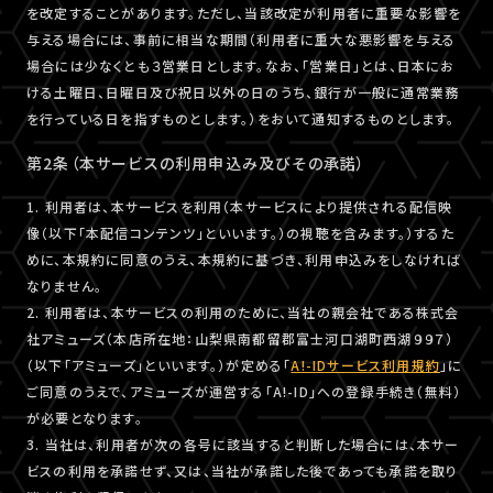
を改定することがあります。ただし、当該改定が利用者に重要な影響を
与える場合には、事前に相当な期間（利用者に重大な悪影響を与える
場合には少なくとも３営業日とします。なお、「営業日」とは、日本にお
ける土曜日、日曜日及び祝日以外の日のうち、銀行が一般に通常業務
を行っている日を指すものとします。）をおいて通知するものとします。
第2条（本サービスの利用申込み及びその承諾）
1. 利用者は、本サービスを利用（本サービスにより提供される配信映
像（以下「本配信コンテンツ」といいます。）の視聴を含みます。）するた
めに、本規約に同意のうえ、本規約に基づき、利用申込みをしなければ
なりません。
2. 利用者は、本サービスの利用のために、当社の親会社である株式会
社アミューズ（本店所在地：山梨県南都留郡富士河口湖町西湖９９７）
（以下「アミューズ」といいます。）が定める「
A!-IDサービス利用規約
」に
ご同意のうえで、アミューズが運営する「A!-ID」への登録手続き（無料）
が必要となります。
3. 当社は、利用者が次の各号に該当すると判断した場合には、本サー
ビスの利用を承諾せず、又は、当社が承諾した後であっても承諾を取り