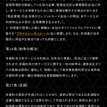
密保持契約を締結している協力企業、提携会社及び業務委託会社に対
し、本サービスを実施するために個人情報を開示する場合があります
（発送業務、代金決済のクレジットカード会社への照会、本サービスの
利用申込みの受付、払戻業務を含みます。）。
2. 利用者が登録した個人情報は、当社がオフィシャルウェブサイトに掲
載する「
プライバシーポリシー
」に従い管理します。なお、利用者が日本
国外に所在する場合であっても同様とします。
第16条（紛争の解決）
本規約及び本サービスの利用は、日本法に準拠し、同法に従って解釈
されます。本規約及び本サービスに関する一切の紛争は、適用あるすべ
ての抵触法原則に優先して、訴額に応じて東京簡易裁判所又は東京地
方裁判所を第一審の専属的合意管轄裁判所とします。
第17条（言語）
本規約の英訳が作成されることがあり、英訳は原文である日本語版の
正確な翻訳となるよう注意を尽くして作成されますが、英訳はあくまで
利用者の便宜のための参考訳であり、原文である日本語版と英訳との