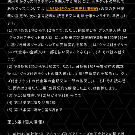
利用者がグッズ付きチケットを購入する場合には、同チケットの特典で
あるグッズについては「
LIVESHIPグッズ販売利用規約
」の次の各号記
載の規定が、次の各号記載の読替え又は削除を伴ったうえで、準用され
ます。
(1) 第7条第1項から第12項まで。ただし、同条第1項「グッズ購入時」は
「グッズ付きチケット購入時」に、同条第7項「本規約第8条第1項第(1)号
に基づき当該グッズについての売買契約を解除し」は「グッズ付きチケッ
トの代金等の全額又は一部を払い戻すことなく」に、それぞれ読み替え
ます。
(2) 第9条第1項から第5項まで。ただし、同条第1項「売買契約の成立
後」は「グッズ付きチケットの購入後」に、同項「売買契約を解除」は「グッ
ズ付きチケットの代金等の全額又は一部の払戻し」に、それぞれ読み替
え、同条第2項ただし書「売買契約を解除した上で」は削除します。
(3) 第10条柱書、第(2)号から第(10)号まで
(4) 第13条第1項及び第2項
(5) 第16条第1項から第3項まで
第15条（個人情報）
1. 当社は、当社並びにアミューズ及びアミューズの子会社との間で機