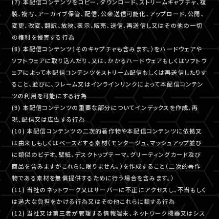
(7) 本配信コンテンツをコピー、ダウンロード、ストリームキャプチャ、複
製、複写、アーカイブ保管、配信、公衆送信可能化、アップロード、公開、
変更、改変、翻訳、放映、表示、販売、送信、再送信し又はその他の一切
の権利を侵害する行為
(8) 本配信コンテンツ（そのキャプチャも含みます。）をハードウェアや
ソフトウェアに取り込んだり、又は、かかるハードウェアもしくはソフトウ
ェアによって本配信コンテンツをストリーム配信もしくは再送信したりす
ること、並びに、フレーム又はインラインリンクによって本配信コンテン
ツの利用を可能にする行為
(9) 本配信コンテンツの重要な部分についてインデックスを作成、再
現、配信又は広告する行為
(10) 本配信コンテンツの二次的著作物や本配信コンテンツに依拠又
は由来しもしくはベースとする素材（モンタージュ、マッシュアップ並び
に類似のビデオ、壁紙、デスクトップテーマ、グリーティングカード及び
商品を含みますがこれらに限りません。）を作成すること（二次的著作
物である素材を無償提供するために行う場合を含みます。）
(11) 当社のネットワーク又はサーバーに不正にアクセスし、不当もしく
は過大な負担をかける行為又はその他これらに類する行為
(12) 当社又は第三者が管理する情報端末、ネットワーク機器又はシス