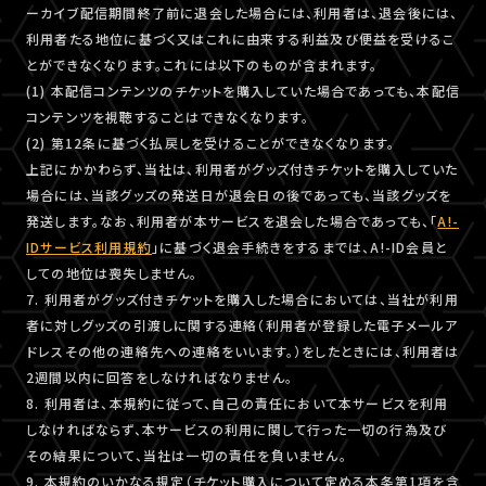
ーカイブ配信期間終了前に退会した場合には、利用者は、退会後には、
利用者たる地位に基づく又はこれに由来する利益及び便益を受けるこ
とができなくなります。これには以下のものが含まれます。
(1) 本配信コンテンツのチケットを購入していた場合であっても、本配信
コンテンツを視聴することはできなくなります。
(2) 第12条に基づく払戻しを受けることができなくなります。
上記にかかわらず、当社は、利用者がグッズ付きチケットを購入していた
場合には、当該グッズの発送日が退会日の後であっても、当該グッズを
発送します。なお、利用者が本サービスを退会した場合であっても、「
A!-
IDサービス利用規約
」に基づく退会手続きをするまでは、A!-ID会員と
しての地位は喪失しません。
7. 利用者がグッズ付きチケットを購入した場合においては、当社が利用
者に対しグッズの引渡しに関する連絡（利用者が登録した電子メールア
ドレスその他の連絡先への連絡をいいます。）をしたときには、利用者は
2週間以内に回答をしなければなりません。
8. 利用者は、本規約に従って、自己の責任において本サービスを利用
しなければならず、本サービスの利用に関して行った一切の行為及び
その結果について、当社は一切の責任を負いません。
9. 本規約のいかなる規定（チケット購入について定める本条第1項を含