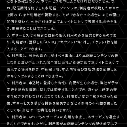
とを予め確認のうえ、本サービスを申し込まなければなりません。な
お、配信期間を終了した本配信コンテンツは、利用者が視聴したか否か
を問わず、また利用者が視聴することができなかった場合にはその理由
如何を問わず、当社が別途定めて本サイトにおいて表示する場合を除
き、視聴することはできません。
3. 本サービスは利用者ご自身の個人利用のみを目的とするものであ
り、利用者は、登録した「A!-ID」アカウント1つに対し、チケット1枚を購
入することができます。
4. 利用者は、当社の責めに帰すべき事由により本配信コンテンツの元
となる公演が中止された場合又は当社が別途定めて本サイトにおいて
表示する場合を除き、申込完了後、申込内容及び支払方法を変更し又
はキャンセルすることはできません。
5. 利用者は、申込時に登録した情報に変更が生じた場合、当社が予め
変更を認める情報に関しては変更することができ、速やかに所定の変
更手続きを行わなければなりません。利用者が変更手続きを怠った結
果、本サービスを受ける機会を喪失するなどその他の不利益を被った
としても、当社は一切責任を負いません。
6. 利用者は、いつでも本サービスの利用を中止し、本サービスを退会す
ることができます。ただし、利用者が本配信コンテンツの配信前又はア