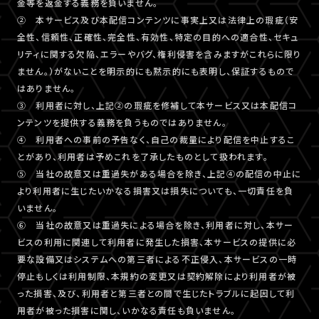
金等を返金する義務を負いません。
② 本サービス及び本配信コンテンツに事実上又は法律上の瑕疵（安
全性、信頼性、正確性、完全性、有効性、特定の目的への適合性、セキュ
リティに関する欠陥、エラーやバグ、権利侵害を含みますがこれらに限り
ません。）がないことを明示的にも黙示的にも表明し、保証するもので
はありません。
③ 利用者に対し、上記②の瑕疵を修補して本サービス又は本配信コ
ンテンツを提供する義務を負うものではありません。
④ 利用者への事前の予告なく、自己の裁量により配信を中止するこ
とがあり、利用者は予めこれを了承したものとして扱われます。
⑤ 当社の故意又は重過失がある場合を除き、上記④の配信の中止に
より利用者に生じたいかなる損害又は損失についても、一切責任を負
いません。
⑥ 当社の故意又は重過失による場合を除き、利用者に対し、本サー
ビスの利用に関連して利用者に発生した損害、本サービスの提供に必
要な設備又はシステムへの第三者による不正侵入、本サービスの一時
停止もしくは利用制限、本規約の変更又は契約解除により利用者が被
った損害、及び、利用者と第三者との間で生じたトラブルに起因して利
用者が被った損害に関し、いかなる責任も負いません。