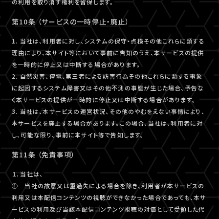
の利用を取り消す権利を留保します。
第10条 （サービスの一時停止・廃止）
1. 当社は、利用者に対し、システムの保守・点検その他これらに類する
理由により、本サイト等において事前に告知のうえ、本サービスの提供
を一時的に停止又は中断する場合があります。
2. 自然災害、停電、第三者による妨害行為その他これらに類する事象
に起因するシステム障害又はその他不測の事態が生じた場合、予告な
く本サービスの提供が一時的に停止又は中断する場合があります。
3. 当社は、本サービスの運営状況、その他のやむをえない事情により、
本サービスを廃止する場合があります。この場合、当社は、利用者に対
し、可能な限り、事前に本サイト等で告知します。
第11条 （免責事項）
１．当社は、
① 当社の故意又は重過失による場合を除き、利用者が本サービスの
利用又は本配信コンテンツの視聴ができなかった場合であっても、本サ
ービスの利用及び当該本配信コンテンツ視聴の対価として受領した代