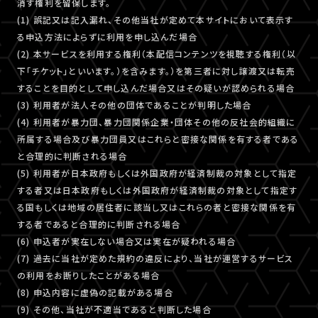
消す権利を留保します。
(1) 誤記又は記入漏れ、その他当社が定めて本サイトにおいて表示す
る申込方法によらずに利用を申し込んだ場合
(2) 本サービスを利用する権利（本配信コンテンツを視聴する権利（以
下「チケット」といいます。）を含みます。）を第三者に対し譲渡又は転売
することを目的として申し込んだ場合又はその疑いが認められる場合
(3) 利用者が法人その他の団体であることが判明した場合
(4) 利用者が暴力団、暴力団関係企業・団体その他の反社会的組織に
所属する場合及び暴力団員又はこれらと密接な関係を有する者である
と合理的に判断される場合
(5) 利用者が日本政府もしくは外国政府が経済制裁の対象として指定
する者又は日本政府もしくは外国政府が経済制裁の対象として指定す
る国もしくは地域の居住者に該当し又はこれらの者と密接な関係を有
する者であると合理的に判断される場合
(6) 申込者が実在しない場合又は実在が疑われる場合
(7) 過去に当社が定めた規約の違反により、当社が運営するサービス
の利用をお断りしたことがある場合
(8) 申込内容に虚偽の記載がある場合
(9) その他、当社が不適当であると判断した場合