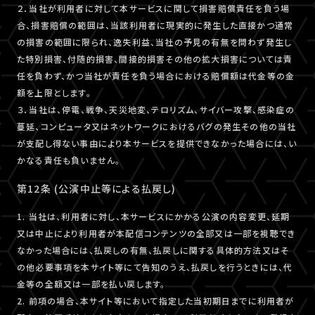
２．当社が利用者に対して本サービスに関して損害賠償責任を負う場
合、損害賠償の範囲は、当該利用者に現実的に発生した直接かつ通常
の損害の範囲に限られ、逸失利益、当社の予見の有無を問わず発生し
た特別損害、付随的損害、間接的損害その他の拡大損害については責
任を負わず、かつ当社が責任を負う場合における賠償額は代金等の金
額を上限とします。
３．当社は、停電、戦争、天災地変、テロリズム、サイバー攻撃、感染症の
蔓延、コンピュータ又はネットワークにおけるバグの発生その他の当社
が支配し得ない事由により本サービスを提供できなかった場合には、い
かなる責任も負いません。
第12条 (公演中止等による払戻し)
1. 当社は、利用者に対し、本サービスにかかる公演の内容変更、延期
又は中止により利用者が本配信コンテンツの全部又は一部を視聴でき
なかった場合には、払戻しの有無、払戻しに関する具体的方法又はそ
の他必要事項を本サイト等にて告知のうえ、払戻しを行うときには、代
金等の全額又は一部を払い戻します。
2. 前項の場合、本サイト等において指定した当初期日までに利用者が