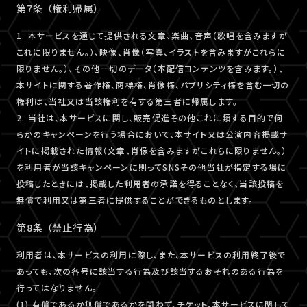
第7条 （権利帰属）
1. 本サービスを通じて提供される文章、楽曲、音声（歌唱を含みますが
これに限りません。）、映像、肖像（写真、イラストを含みますがこれらに
限りません。）、その他一切のデータ（本配信コンテンツを含みます。）、
本サイトに関する著作権、商標権、肖像権、パブリシティ権を含む一切の
権利は、当社又は当該権利を有する第三者に帰属します。
2. 当社は、本サービスに関し、販売促進その他これに類する目的で何
らかのキャンペーンを行う場合において、本サイト又は公演内容掲載サ
イトに掲載された情報（文章、肖像を含みますがこれらに限りません。）
を利用者が当該キャンペーンに則ってSNSその他当社が指定する場に
投稿したときには、掲載した利用者の承諾を得ることなく、当該投稿を
無償で利用又は第三者に提供することができるものとします。
第8条 （禁止行為）
利用者は、本サービスの利用に際し、また、本サービスの利用終了後で
あっても、次の各号に該当する行為及び該当するおそれのある行為を
行ってはなりません。
(1) 有償であるか無償であるかを問わず、チケット、本サービスに関して