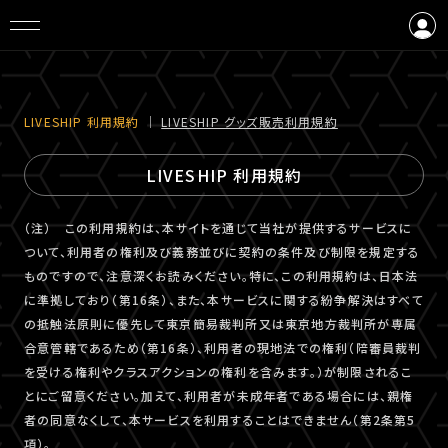
ログイン
会員登録
LIVESHIP 利⽤規約
｜
LIVESHIP グッズ販売利⽤規約
LIVESHIP 利用規約
（注） この利用規約は、本サイトを通じて当社が提供するサービスに
ついて、利用者の権利及び義務並びに契約の条件及び制限を規定する
ものですので、注意深くお読みください。特に、この利用規約は、日本法
に準拠しており（第16条）、また、本サービスに関する紛争解決はすべて
の抵触法原則に優先して東京簡易裁判所又は東京地方裁判所が専属
合意管轄であるため（第16条）、利用者の現地法での権利（陪審員裁判
を受ける権利やクラスアクションの権利を含みます。）が制限されるこ
とにご留意ください。加えて、利用者が未成年者である場合には、親権
者の同意なくして、本サービスを利用することはできません（第2条第5
項）。