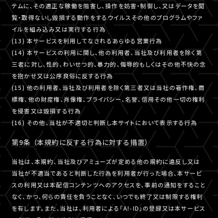
テムに、その適正な稼働を阻害し、操作を妨害・制御し、又はデータを閲
覧・取得ないし毀損する動作をするウイルスその他のプログラムやファ
イルを組み込み又は実行する行為
(13) 本サービスを利用してなされるあらゆる営業行為
(14) 本サービスの利用に関し、他の利用者、当社及び利用者を除く第
三者に対し、性的、わいせつ的、暴力的、侮辱的もしくはその他不快の念
を抱かせ又は公序良俗に反する行為
(15) 他の利用者、当社及び利用者を除く第三者又は当社の著作権、商
標権、他の財産権、肖像権、プライバシー、名誉、信用その他一切の権利
を侵害又は毀損する行為
(16) その他、当社が不適切と判断し本サイトにおいて表示する行為
第9条 （本規約に反する行為に対する措置）
当社は、本規約、当社及びアミューズが定める他の規約に違反し又は
当社が不適当であると判断した行為を利用者が行った場合、本サービ
スの利用又は本配信コンテンツへのアクセスを、事前の通知をすること
なく、かつ、何らの責任を負うことなく、いつでも終了又は制限する権利
を有します。また、当社は、利用者による「A!-ID」の登録又は本サービス