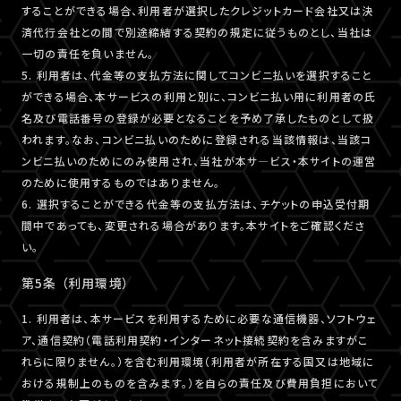
することができる場合、利用者が選択したクレジットカード会社又は決
済代行会社との間で別途締結する契約の規定に従うものとし、当社は
一切の責任を負いません。
5. 利用者は、代金等の支払方法に関してコンビニ払いを選択すること
ができる場合、本サービスの利用と別に、コンビニ払い用に利用者の氏
名及び電話番号の登録が必要となることを予め了承したものとして扱
われます。なお、コンビニ払いのために登録される当該情報は、当該コ
ンビニ払いのためにのみ使用され、当社が本サ―ビス・本サイトの運営
のために使用するものではありません。
6. 選択することができる代金等の支払方法は、チケットの申込受付期
間中であっても、変更される場合があります。本サイトをご確認くださ
い。
第5条 （利用環境）
1. 利用者は、本サービスを利用するために必要な通信機器、ソフトウェ
ア、通信契約（電話利用契約・インターネット接続契約を含みますがこ
れらに限りません。）を含む利用環境（利用者が所在する国又は地域に
おける規制上のものを含みます。）を自らの責任及び費用負担において