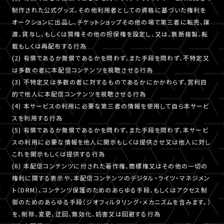
制作された公式グッズ、その他利用者としての資格に基づいた権利を
オークションに出品し、チケットショップその他の場で第三者に転売、譲
渡、貸与し、もしくは質権その他の担保権を設定し、又は、無断複製、転
載もしくは再配布する行為
(2) 有償であるか無償であるかを問わず、また手段を問わず、不特定又
は多数の者に本配信コンテンツを視聴させる行為
(3) 不特定又は多数の者に対するものであるかにかかわらず、営利目
的で他人に本配信コンテンツを視聴させる行為
(4) 本サービスの利用に必要な第三者の情報を使用して自ら本サービ
スを利用する行為
(5) 有償であるか無償であるかを問わず、また手段を問わず、本サービ
スの利用に必要な情報を他人に開示もしくは提供させ又は他人に対し
これを開示もしくは提供する行為
(6) 本配信コンテンツに付された著作権、商標権又はその他の一切の
権利に関する表示や、本配信コンテンツのデジタル・ライツ・マネジメン
ト（DRM）、コンテンツ保護のためのあらゆる手段、もしくはアクセス制
御のためのあらゆる手段（ジオフィルタリング・メカニズムを含みます。）
を、削除、変更、迂回、無効化、妨害又は回避する行為