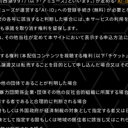
西湖９９７）（以下「アミューズ」といいます。）が定める「
A!
ューズが運営する「A!-ID」への登録手続き（無料）が必要と
が次の各号に該当すると判断した場合には、本サービスの利用
も承諾を取り消す権利を留保します。
漏れ、その他当社が定めて本サイトにおいて表示する申込方法
利用する権利（本配信コンテンツを視聴する権利（以下「チケット
し譲渡又は転売することを目的として申し込んだ場合又はそ
その他の団体であることが判明した場合
団、暴力団関係企業・団体その他の反社会的組織に所属する場
有する者であると合理的に判断される場合
政府もしくは外国政府が経済制裁の対象として指定する者又は
象として指定する国もしくは地域の居住者に該当し又はこれ