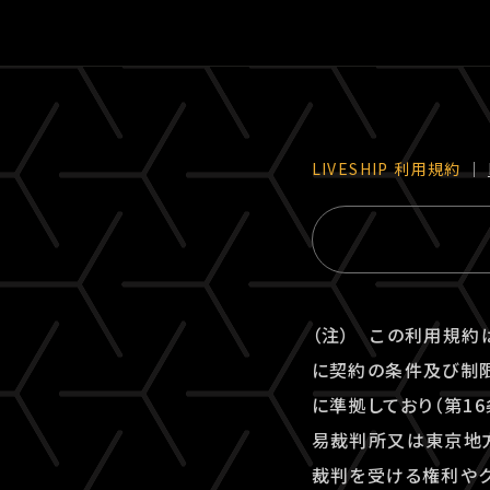
LIVESHIP 利⽤規約
｜
（注） この利用規約
に契約の条件及び制限
に準拠しており（第1
易裁判所又は東京地方
裁判を受ける権利やク