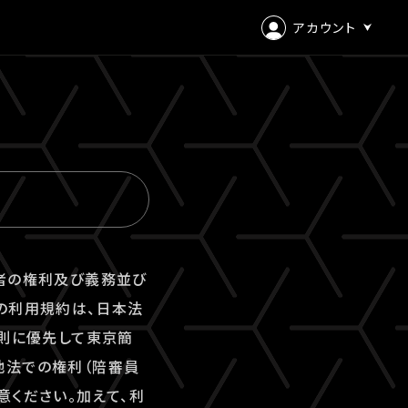
アカウント
ログイン
会員登録
用者の権利及び義務並び
の利用規約は、日本法
原則に優先して東京簡
地法での権利（陪審員
意ください。加えて、利