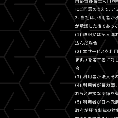
南都留郡富士河口湖町
にご同意のうえで、アミ
3. 当社は、利用者
が承諾した後であって
(1) 誤記又は記入
込んだ場合
(2) 本サービスを
ます。）を第三者に対
合
(3) 利用者が法人
(4) 利用者が暴力
れらと密接な関係を
(5) 利用者が日本
政府が経済制裁の対