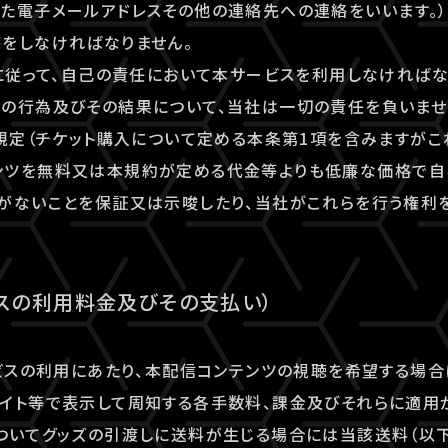
た電子メールアドレスその他の連絡先への連絡をいいます。）
をしなければなりません。
約に従って、自己の責任において本サービスを利用しなければ
の行為及びその結果について、当社は一切の責任を負いませ
る規定（チケット購入について定める本条第1項を含みますがこ
ンツを無料又は本規約が定める代金等よりも低廉な価格で自
がないことを保証又は示唆したり、当社がこれらを行う権利
ビスの利用料金及びその支払い）
ービスの利用にあたり、本配信コンテンツの視聴を希望する場
イト等で表示して周知する各手数料、課金及びそれらに適用
ついてグッズの引渡しに送料が生じる場合には当該送料（以下