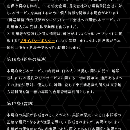
密保持契約を締結している協力企業、提携会社及び業務委託会社に対
し、本サービスを実施するために個人情報を開示する場合があります
（発送業務、代金決済のクレジットカード会社への照会、本サービスの
利用申込みの受付、払戻業務を含みます。）。
2. 利用者が登録した個人情報は、当社がオフィシャルウェブサイトに掲
載する「
プライバシーポリシー
」に従い管理します。なお、利用者が日本
国外に所在する場合であっても同様とします。
第16条（紛争の解決）
本規約及び本サービスの利用は、日本法に準拠し、同法に従って解釈
されます。本規約及び本サービスに関する一切の紛争は、適用あるすべ
ての抵触法原則に優先して、訴額に応じて東京簡易裁判所又は東京地
方裁判所を第一審の専属的合意管轄裁判所とします。
第17条（言語）
本規約の英訳が作成されることがあり、英訳は原文である日本語版の
正確な翻訳となるよう注意を尽くして作成されますが、英訳はあくまで
利用者の便宜のための参考訳であり、原文である日本語版と英訳との