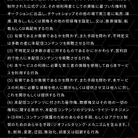
制作された公式グッズ、その他利用者としての資格に基づいた権利を
オークションに出品し、チケットショップその他の場で第三者に転売、譲
渡、貸与し、もしくは質権その他の担保権を設定し、又は、無断複製、転
載もしくは再配布する行為
(2) 有償であるか無償であるかを問わず、また手段を問わず、不特定又
は多数の者に本配信コンテンツを視聴させる行為
(3) 不特定又は多数の者に対するものであるかにかかわらず、営利目
的で他人に本配信コンテンツを視聴させる行為
(4) 本サービスの利用に必要な第三者の情報を使用して自ら本サービ
スを利用する行為
(5) 有償であるか無償であるかを問わず、また手段を問わず、本サービ
スの利用に必要な情報を他人に開示もしくは提供させ又は他人に対し
これを開示もしくは提供する行為
(6) 本配信コンテンツに付された著作権、商標権又はその他の一切の
権利に関する表示や、本配信コンテンツのデジタル・ライツ・マネジメン
ト（DRM）、コンテンツ保護のためのあらゆる手段、もしくはアクセス制
御のためのあらゆる手段（ジオフィルタリング・メカニズムを含みます。）
を、削除、変更、迂回、無効化、妨害又は回避する行為