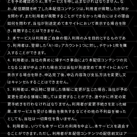
とを予め確認のうえ、本サービスを申し込まなければなりません。な
お、配信期間を終了した本配信コンテンツは、利用者が視聴したか否か
を問わず、また利用者が視聴することができなかった場合にはその理由
如何を問わず、当社が別途定めて本サイトにおいて表示する場合を除
き、視聴することはできません。
3. 本サービスは利用者ご自身の個人利用のみを目的とするものであ
り、利用者は、登録した「A!-ID」アカウント1つに対し、チケット1枚を購
入することができます。
4. 利用者は、当社の責めに帰すべき事由により本配信コンテンツの元
となる公演が中止された場合又は当社が別途定めて本サイトにおいて
表示する場合を除き、申込完了後、申込内容及び支払方法を変更し又
はキャンセルすることはできません。
5. 利用者は、申込時に登録した情報に変更が生じた場合、当社が予め
変更を認める情報に関しては変更することができ、速やかに所定の変
更手続きを行わなければなりません。利用者が変更手続きを怠った結
果、本サービスを受ける機会を喪失するなどその他の不利益を被った
としても、当社は一切責任を負いません。
6. 利用者は、いつでも本サービスの利用を中止し、本サービスを退会す
ることができます。ただし、利用者が本配信コンテンツの配信前又はア