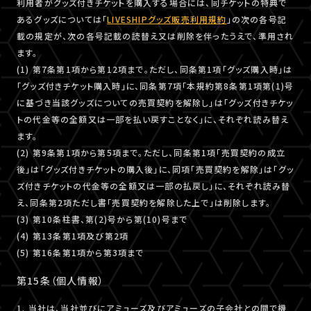
利用者がグッズ付きチケットを購入する場合には、同チケットの特典で
あるグッズについては「
LIVESHIPグッズ販売利用規約
」の次の各号記
載の規定が、次の各号記載の読替え又は削除を伴ったうえで、準用され
ます。
(1) 第7条第1項から第12項まで。ただし、同条第1項「グッズ購入時」は
「グッズ付きチケット購入時」に、同条第7項「本規約第8条第1項第(1)号
に基づき当該グッズについての売買契約を解除し」は「グッズ付きチケッ
トの代金等の全額又は一部を払い戻すことなく」に、それぞれ読み替え
ます。
(2) 第9条第1項から第5項まで。ただし、同条第1項「売買契約の成立
後」は「グッズ付きチケットの購入後」に、同項「売買契約を解除」は「グッ
ズ付きチケットの代金等の全額又は一部の払戻し」に、それぞれ読み替
え、同条第2項ただし書「売買契約を解除した上で」は削除します。
(3) 第10条柱書、第(2)号から第(10)号まで
(4) 第13条第1項及び第2項
(5) 第16条第1項から第3項まで
第15条（個人情報）
1. 当社は、当社並びにアミューズ及びアミューズの子会社との間で機