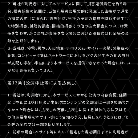
２．当社が利用者に対して本サービスに関して損害賠償責任を負う場
合、損害賠償の範囲は、当該利用者に現実的に発生した直接かつ通常
の損害の範囲に限られ、逸失利益、当社の予見の有無を問わず発生し
た特別損害、付随的損害、間接的損害その他の拡大損害については責
任を負わず、かつ当社が責任を負う場合における賠償額は代金等の金
額を上限とします。
３．当社は、停電、戦争、天災地変、テロリズム、サイバー攻撃、感染症の
蔓延、コンピュータ又はネットワークにおけるバグの発生その他の当社
が支配し得ない事由により本サービスを提供できなかった場合には、い
かなる責任も負いません。
第12条 (公演中止等による払戻し)
1. 当社は、利用者に対し、本サービスにかかる公演の内容変更、延期
又は中止により利用者が本配信コンテンツの全部又は一部を視聴でき
なかった場合には、払戻しの有無、払戻しに関する具体的方法又はそ
の他必要事項を本サイト等にて告知のうえ、払戻しを行うときには、代
金等の全額又は一部を払い戻します。
2. 前項の場合、本サイト等において指定した当初期日までに利用者が