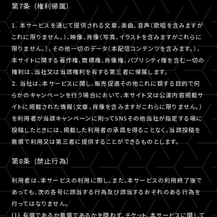
第7条 （権利帰属）
1. 本サービスを通じて提供される文章、楽曲、音声（歌唱を含みますが
これに限りません。）、映像、肖像（写真、イラストを含みますがこれらに
限りません。）、その他一切のデータ（本配信コンテンツを含みます。）、
本サイトに関する著作権、商標権、肖像権、パブリシティ権を含む一切の
権利は、当社又は当該権利を有する第三者に帰属します。
2. 当社は、本サービスに関し、販売促進その他これに類する目的で何
らかのキャンペーンを行う場合において、本サイト又は公演内容掲載サ
イトに掲載された情報（文章、肖像を含みますがこれらに限りません。）
を利用者が当該キャンペーンに則ってSNSその他当社が指定する場に
投稿したときには、掲載した利用者の承諾を得ることなく、当該投稿を
無償で利用又は第三者に提供することができるものとします。
第8条 （禁止行為）
利用者は、本サービスの利用に際し、また、本サービスの利用終了後で
あっても、次の各号に該当する行為及び該当するおそれのある行為を
行ってはなりません。
(1) 有償であるか無償であるかを問わず、チケット、本サービスに関して