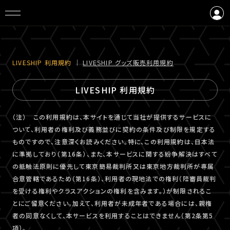
ログイン
会員登録
LIVESHIP 利⽤規約
｜
LIVESHIP グッズ販売利⽤規約
LIVESHIP 利用規約
（注） この利用規約は、本サイトを通じて当社が提供するサービスに
ついて、利用者の権利及び義務並びに契約の条件及び制限を規定する
ものですので、注意深くお読みください。特に、この利用規約は、日本法
に準拠しており（第16条）、また、本サービスに関する紛争解決はすべて
の抵触法原則に優先して東京簡易裁判所又は東京地方裁判所が専属
合意管轄であるため（第16条）、利用者の現地法での権利（陪審員裁判
を受ける権利やクラスアクションの権利を含みます。）が制限されるこ
とにご留意ください。加えて、利用者が未成年者である場合には、親権
者の同意なくして、本サービスを利用することはできません（第2条第5
項）。