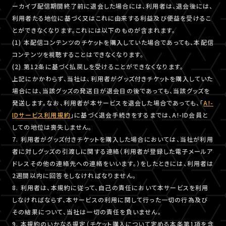
ーカイブ配信期間終了前に退会した場合には、利用者は、退会後には、
利用者たる地位に基づく又はこれに由来する利益及び便益を受けるこ
とができなくなります。これには以下のものが含まれます。
(1) 本配信コンテンツのチケットを購入していた場合であっても、本配信
コンテンツを視聴することはできなくなります。
(2) 第12条に基づく払戻しを受けることができなくなります。
上記にかかわらず、当社は、利用者がグッズ付きチケットを購入していた
場合には、当該グッズの発送日が退会日の後であっても、当該グッズを
発送します。なお、利用者が本サービスを退会した場合であっても、「
A!-
IDサービス利用規約
」に基づく退会手続きをするまでは、A!-ID会員と
しての地位は喪失しません。
7. 利用者がグッズ付きチケットを購入した場合においては、当社が利用
者に対しグッズの引渡しに関する連絡（利用者が登録した電子メールア
ドレスその他の連絡先への連絡をいいます。）をしたときには、利用者は
2週間以内に回答をしなければなりません。
8. 利用者は、本規約に従って、自己の責任において本サービスを利用
しなければならず、本サービスの利用に関して行った一切の行為及び
その結果について、当社は一切の責任を負いません。
9. 本規約のいかなる規定（チケット購入について定める本条第1項を含