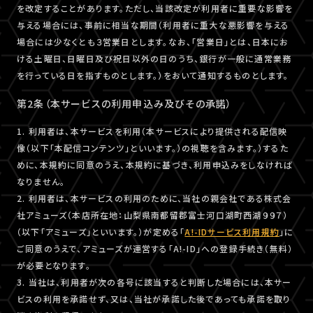
を改定することがあります。ただし、当該改定が利用者に重要な影響を
与える場合には、事前に相当な期間（利用者に重大な悪影響を与える
場合には少なくとも３営業日とします。なお、「営業日」とは、日本にお
ける土曜日、日曜日及び祝日以外の日のうち、銀行が一般に通常業務
を行っている日を指すものとします。）をおいて通知するものとします。
第2条（本サービスの利用申込み及びその承諾）
1. 利用者は、本サービスを利用（本サービスにより提供される配信映
像（以下「本配信コンテンツ」といいます。）の視聴を含みます。）するた
めに、本規約に同意のうえ、本規約に基づき、利用申込みをしなければ
なりません。
2. 利用者は、本サービスの利用のために、当社の親会社である株式会
社アミューズ（本店所在地：山梨県南都留郡富士河口湖町西湖９９７）
（以下「アミューズ」といいます。）が定める「
A!-IDサービス利用規約
」に
ご同意のうえで、アミューズが運営する「A!-ID」への登録手続き（無料）
が必要となります。
3. 当社は、利用者が次の各号に該当すると判断した場合には、本サー
ビスの利用を承諾せず、又は、当社が承諾した後であっても承諾を取り