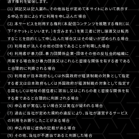
消す権利を留保します。
(1) 誤記又は記入漏れ、その他当社が定めて本サイトにおいて表示す
る申込方法によらずに利用を申し込んだ場合
(2) 本サービスを利用する権利（本配信コンテンツを視聴する権利（以
下「チケット」といいます。）を含みます。）を第三者に対し譲渡又は転売
することを目的として申し込んだ場合又はその疑いが認められる場合
(3) 利用者が法人その他の団体であることが判明した場合
(4) 利用者が暴力団、暴力団関係企業・団体その他の反社会的組織に
所属する場合及び暴力団員又はこれらと密接な関係を有する者である
と合理的に判断される場合
(5) 利用者が日本政府もしくは外国政府が経済制裁の対象として指定
する者又は日本政府もしくは外国政府が経済制裁の対象として指定す
る国もしくは地域の居住者に該当し又はこれらの者と密接な関係を有
する者であると合理的に判断される場合
(6) 申込者が実在しない場合又は実在が疑われる場合
(7) 過去に当社が定めた規約の違反により、当社が運営するサービス
の利用をお断りしたことがある場合
(8) 申込内容に虚偽の記載がある場合
(9) その他、当社が不適当であると判断した場合