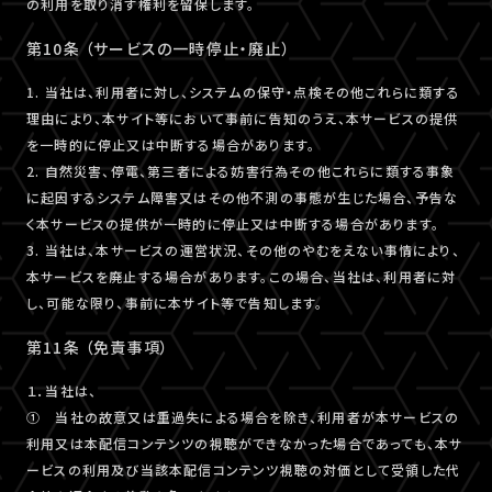
の利用を取り消す権利を留保します。
第10条 （サービスの一時停止・廃止）
1. 当社は、利用者に対し、システムの保守・点検その他これらに類する
理由により、本サイト等において事前に告知のうえ、本サービスの提供
を一時的に停止又は中断する場合があります。
2. 自然災害、停電、第三者による妨害行為その他これらに類する事象
に起因するシステム障害又はその他不測の事態が生じた場合、予告な
く本サービスの提供が一時的に停止又は中断する場合があります。
3. 当社は、本サービスの運営状況、その他のやむをえない事情により、
本サービスを廃止する場合があります。この場合、当社は、利用者に対
し、可能な限り、事前に本サイト等で告知します。
第11条 （免責事項）
１．当社は、
① 当社の故意又は重過失による場合を除き、利用者が本サービスの
利用又は本配信コンテンツの視聴ができなかった場合であっても、本サ
ービスの利用及び当該本配信コンテンツ視聴の対価として受領した代