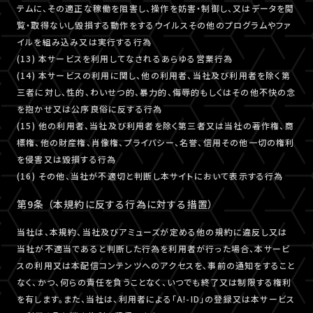
テムに、その適正な稼働を阻害し、操作を妨害・制御し、又はデータを閲
覧・取得ないし毀損する動作をするウイルスその他のプログラムやファ
イルを組み込み又は実行する行為
(13) 本サービスを利用してなされるあらゆる営業行為
(14) 本サービスの利用に関し、他の利用者、当社及び利用者を除く第
三者に対し、性的、わいせつ的、暴力的、侮辱的もしくはその他不快の念
を抱かせ又は公序良俗に反する行為
(15) 他の利用者、当社及び利用者を除く第三者又は当社の著作権、商
標権、他の財産権、肖像権、プライバシー、名誉、信用その他一切の権利
を侵害又は毀損する行為
(16) その他、当社が不適切と判断し本サイトにおいて表示する行為
第9条 （本規約に反する行為に対する措置）
当社は、本規約、当社及びアミューズが定める他の規約に違反し又は
当社が不適当であると判断した行為を利用者が行った場合、本サービ
スの利用又は本配信コンテンツへのアクセスを、事前の通知をすること
なく、かつ、何らの責任を負うことなく、いつでも終了又は制限する権利
を有します。また、当社は、利用者による「A!-ID」の登録又は本サービス