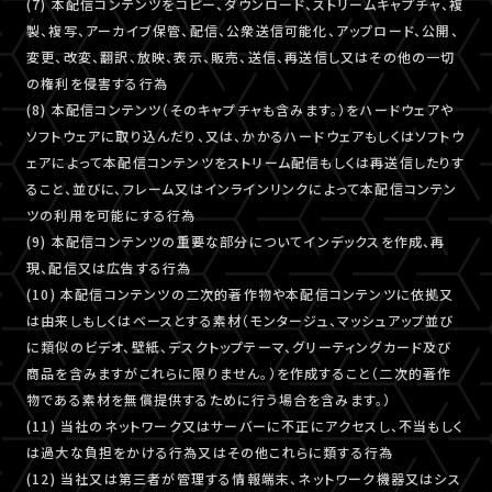
(7) 本配信コンテンツをコピー、ダウンロード、ストリームキャプチャ、複
製、複写、アーカイブ保管、配信、公衆送信可能化、アップロード、公開、
変更、改変、翻訳、放映、表示、販売、送信、再送信し又はその他の一切
の権利を侵害する行為
(8) 本配信コンテンツ（そのキャプチャも含みます。）をハードウェアや
ソフトウェアに取り込んだり、又は、かかるハードウェアもしくはソフトウ
ェアによって本配信コンテンツをストリーム配信もしくは再送信したりす
ること、並びに、フレーム又はインラインリンクによって本配信コンテン
ツの利用を可能にする行為
(9) 本配信コンテンツの重要な部分についてインデックスを作成、再
現、配信又は広告する行為
(10) 本配信コンテンツの二次的著作物や本配信コンテンツに依拠又
は由来しもしくはベースとする素材（モンタージュ、マッシュアップ並び
に類似のビデオ、壁紙、デスクトップテーマ、グリーティングカード及び
商品を含みますがこれらに限りません。）を作成すること（二次的著作
物である素材を無償提供するために行う場合を含みます。）
(11) 当社のネットワーク又はサーバーに不正にアクセスし、不当もしく
は過大な負担をかける行為又はその他これらに類する行為
(12) 当社又は第三者が管理する情報端末、ネットワーク機器又はシス