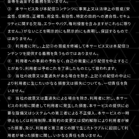
金等を返金する義務を負いません。
② 本サービス及び本配信コンテンツに事実上又は法律上の瑕疵（安
全性、信頼性、正確性、完全性、有効性、特定の目的への適合性、セキュ
リティに関する欠陥、エラーやバグ、権利侵害を含みますがこれらに限り
ません。）がないことを明示的にも黙示的にも表明し、保証するもので
はありません。
③ 利用者に対し、上記②の瑕疵を修補して本サービス又は本配信コ
ンテンツを提供する義務を負うものではありません。
④ 利用者への事前の予告なく、自己の裁量により配信を中止するこ
とがあり、利用者は予めこれを了承したものとして扱われます。
⑤ 当社の故意又は重過失がある場合を除き、上記④の配信の中止に
より利用者に生じたいかなる損害又は損失についても、一切責任を負
いません。
⑥ 当社の故意又は重過失による場合を除き、利用者に対し、本サー
ビスの利用に関連して利用者に発生した損害、本サービスの提供に必
要な設備又はシステムへの第三者による不正侵入、本サービスの一時
停止もしくは利用制限、本規約の変更又は契約解除により利用者が被
った損害、及び、利用者と第三者との間で生じたトラブルに起因して利
用者が被った損害に関し、いかなる責任も負いません。