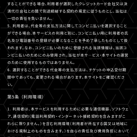
することができる場合、利用者が選択したクレジットカード会社又は決
済代行会社との間で別途締結する契約の規定に従うものとし、当社は
一切の責任を負いません。
5. 利用者は、代金等の支払方法に関してコンビニ払いを選択すること
ができる場合、本サービスの利用と別に、コンビニ払い用に利用者の氏
名及び電話番号の登録が必要となることを予め了承したものとして扱
われます。なお、コンビニ払いのために登録される当該情報は、当該コ
ンビニ払いのためにのみ使用され、当社が本サ―ビス・本サイトの運営
のために使用するものではありません。
6. 選択することができる代金等の支払方法は、チケットの申込受付期
間中であっても、変更される場合があります。本サイトをご確認くださ
い。
第5条 （利用環境）
1. 利用者は、本サービスを利用するために必要な通信機器、ソフトウェ
ア、通信契約（電話利用契約・インターネット接続契約を含みますがこ
れらに限りません。）を含む利用環境（利用者が所在する国又は地域に
おける規制上のものを含みます。）を自らの責任及び費用負担において