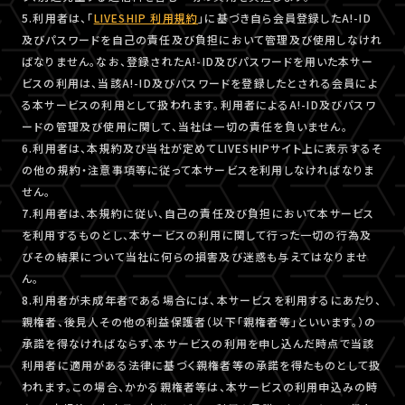
5.利用者は、「
LIVESHIP 利用規約
」に基づき自ら会員登録したA!-ID
及びパスワードを自己の責任及び負担において管理及び使用しなけれ
ばなりません。なお、登録されたA!-ID及びパスワードを用いた本サー
ビスの利用は、当該A!-ID及びパスワードを登録したとされる会員によ
る本サービスの利用として扱われます。利用者によるA!-ID及びパスワ
ードの管理及び使用に関して、当社は一切の責任を負いません。
6.利用者は、本規約及び当社が定めてLIVESHIPサイト上に表示するそ
の他の規約・注意事項等に従って本サービスを利用しなければなりま
せん。
7.利用者は、本規約に従い、自己の責任及び負担において本サービス
を利用するものとし、本サービスの利用に関して行った一切の行為及
びその結果について当社に何らの損害及び迷惑も与えてはなりませ
ん。
8.利用者が未成年者である場合には、本サービスを利用するにあたり、
親権者、後見人その他の利益保護者（以下「親権者等」といいます。）の
承諾を得なければならず、本サービスの利用を申し込んだ時点で当該
利用者に適用がある法律に基づく親権者等の承諾を得たものとして扱
われます。この場合、かかる親権者等は、本サービスの利用申込みの時