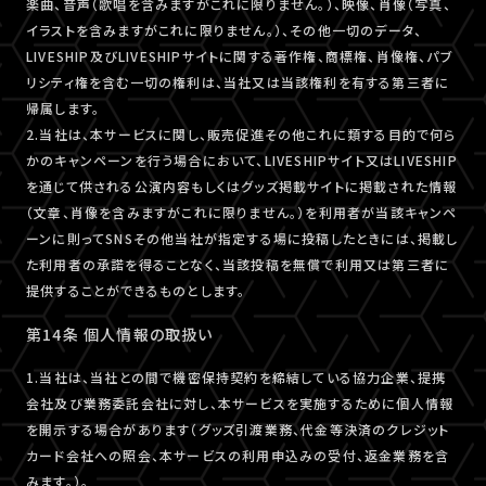
楽曲、音声（歌唱を含みますがこれに限りません。）、映像、肖像（写真、
イラストを含みますがこれに限りません。）、その他一切のデータ、
LIVESHIP及びLIVESHIPサイトに関する著作権、商標権、肖像権、パブ
リシティ権を含む一切の権利は、当社又は当該権利を有する第三者に
帰属します。
2.当社は、本サービスに関し、販売促進その他これに類する目的で何ら
かのキャンペーンを行う場合において、LIVESHIPサイト又はLIVESHIP
を通じて供される公演内容もしくはグッズ掲載サイトに掲載された情報
（文章、肖像を含みますがこれに限りません。）を利用者が当該キャンペ
ーンに則ってSNSその他当社が指定する場に投稿したときには、掲載し
た利用者の承諾を得ることなく、当該投稿を無償で利用又は第三者に
提供することができるものとします。
第14条 個人情報の取扱い
1.当社は、当社との間で機密保持契約を締結している協力企業、提携
会社及び業務委託会社に対し、本サービスを実施するために個人情報
を開示する場合があります（グッズ引渡業務、代金等決済のクレジット
カード会社への照会、本サービスの利用申込みの受付、返金業務を含
みます。）。