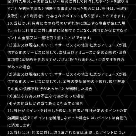
除された場合、その他当社が利用者に対して付与したポイントを取り消
すことが適当であると判断する事由があった場合には、当社は、当該対
象取引により利用者に付与されたポイントを取り消すことができます。
10.当社は、利用者に次の各号のいずれかに該当する事由が生じた場
合、当社は利用者に対し事前に通知することなく、利用者が保有するポ
イントの全部又は一部を取り消すことができます。
(1)過去又は現在において、本サービスその他当社及びアミューズが提
供する他のサービスに関して、当社及びアミューズが定める規約・注意
事項等（本規約を含みますが、これに限られません。）に違反する行為
があった場合
(2)過去又は現在において、本サービスその他当社及びアミューズが提
供する他のサービスに関して、代金等の支払債務の不履行、履行遅滞
その他の債務不履行があったことが判明した場合
(3)違法な行為又は不正な行為があった場合
(4)その他当社が適当であると判断する場合
11.当社がポイントを付与した後に、利用者が当社所定のポイントの有
効期間を超えてポイントを利用しなかった場合には、ポイントは自動的
に消滅します。
12.当社は、利用者に対し、取り消された又は消滅したポイントについ