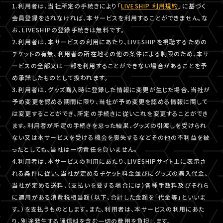
1.利用者は、当社所定の手続きにより「
LIVESHIP 利用規約
」に基づく
会員登録をされなければ、本サービスを利用することができません。な
お、LIVESHIPの登録手続きは無料です。
2.利用者は、本サービスの利用にあたり、LIVESHIPを視聴するための
チケットの有無、利用者の所在地その他の条件による制限のため、本サ
ービスの全部又は一部を利用することができない場合があることを予
め承諾したものとして扱われます。
3.利用者は、グッズ購入時に登録した情報に変更が生じた場合、当社が
予め変更を認める期間に限り、当社が予め変更を認める情報に関して
は変更することができ、所定の手続きに従いこれを変更することができ
ます。利用者が所定の手続きを怠った結果、グッズの引渡しを受けられ
ない又は本サービスを受ける機会を喪失するなどその他の不利益を被
ったとしても、当社は一切責任を負いません。
4.利用者は、本サービスの利用にあたり、LIVESHIPサイト上に表示さ
れる条件に従い、当社が定めるチケット料金並びにグッズの購入代金、
当社が定める送料、（支払いを要する場合には）各種手数料及びそれら
に適用がある消費税相当額（以下、合計した金額を「代金等」といいま
す。）を支払うものとします。また、利用者は、本サービスの利用にあた
り、別途発生する通信料を含む一切の費用を負担します。