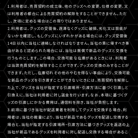
1.利用者は、売買契約の成立後、他のグッズへの変更、仕様の変更、又
は利用者の都合による売買契約の解除をすることができません。ただ
し、次項に定める場合はこの限りではありません。
2.利用者は、グッズの受領後、遅滞なくグッズに破損、劣化又は瑕疵が
ないかを確認し、もしグッズにいずれかがある場合には、グッズ受領後
14日以内に当社に連絡しなければなりません。当社の責に帰すべき事
由があると認められた場合には、当社は無償で新品のグッズと交換を
行うものとします。この場合、交換可能な在庫があるときには、利用者
は当該売買契約を解除することができず、グッズの交換のみすることが
できます。ただし、在庫切れその他のやむを得ない事由により、交換可能
な新品のグッズを引き渡すことができないときには、売買契約を解除し
た上で、グッズを当社が指定する引渡場所・引渡方法に基づく引渡しと
引換えに、当社は利用者に対し返金を行います。なお、本項に基づくグ
ッズの引渡しにかかる費用は、通信料を除き、当社が負担します。
3.前項に基づき当社が配送業者を利用してグッズを交換する場合、利
用者は、当社の裁量により、当社が新品であるグッズを配送し交換する
場合と、当社が指定する引渡場所・引渡方法に基づきグッズを返送の上
当社が新品であるグッズを利用者に対し配送し交換する場合があるこ