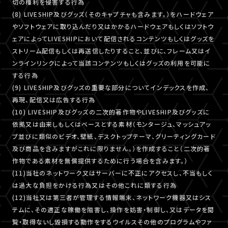
切の権利を侵害する行為
(8) LIVESHIP及びグッズ（そのキャプチャも含みます。）をハードウェア
やソフトウェアに取り込んだり又はかかるハードウェアもしくはソフトウ
ェアによってLIVESHIPにおいて配信されるコンテンツもしくはグッズを
ストリーム配信もしくは再送信したりすること、並びに、フレーム又はイ
ンラインリンクによって当該コンテンツもしくはグッズの利用を可能に
する行為
(9) LIVESHIP及びグッズの重要な部分についてインデックスを作成、
再現、配信又は広告する行為
(10) LIVESHIP及びグッズの二次的著作物やLIVESHIP及びグッズに
依拠又は由来しもしくはベースとする素材（モンタージュ、マッシュアッ
プ並びに類似のビデオ、壁紙、デスクトップテーマ、グリーティングカード
及び商品を含みますがこれに限りません。）を作成すること（二次的著
作物である素材を無償提供するために行う場合を含みます。）
(11)当社のネットワーク又はサーバーに不正にアクセスし、不当もしく
は過大な負担をかける行為又はその他これに類する行為
(12)当社又は第三者が管理する情報端末、ネットワーク機器又はシス
テムに、その適正な稼働を阻害し、操作を妨害・制御し、又はデータを閲
覧・取得ないし毀損する動作をするウイルスその他のプログラムやファ