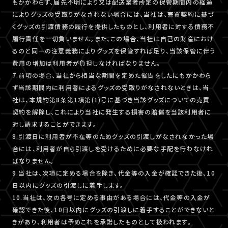
もかかわらず、届先不明により又は配送業者所定の保管期間内の経過
によりグッズの受取りがなされない場合には、当社は、売買契約に基づ
くグッズの引渡債務の履行を提供したものとし、利用者に対する債務不
履行責任を一切負いません。また、この場合、当社は自己の財産におけ
るのと同一の注意義務によりグッズを保管すれば足り、当該保管に伴う
費用の増加は利用者が負担しなければなりません。
7.前項の場合、当社から相当な期間を定めた催告をしたにもかかわら
ず当該期間内に利用者によるグッズの受取りがなされないときは、当
社は、本規約第8条第1項第(1)号に基づき当該グッズについての売買
契約を解除し、これにより当社に発生する損害の賠償を当該利用者に
対し請求することができます。
8.引渡日に利用者が不在等のためグッズの引渡しがなされなかった場
合には、利用者が自ら引渡しを受けるために必要な手配を行わなけれ
ばなりません。
9.当社は、次項に定める場合を除き、代金等の入金が確認できた後、10
日以内にグッズの引渡しに着手します。
10.当社は、次の各号に定める事由がある場合には、代金等の入金が
確認できた後、10日以内にグッズの引渡しに着手することができないと
きがあり、利用者は予めこれを承諾したものとして扱われます。