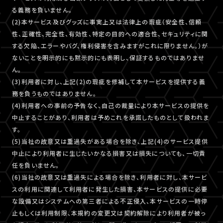
る義務を負いません。
(2)本サービス及びグッズに事実上又は法律上の瑕疵（安全性、信頼
性、正確性、完全性、有効性、特定の目的への適合性、セキュリティに関
する欠陥、エラーやバグ、権利侵害を含みますがこれに限りません。）が
ないことを明示的にも黙示的にも表明し、保証するものではありませ
ん。
(3)利用者に対し、上記(2)の瑕疵を修補して本サービスを提供する義
務を負うものではありません。
(4)利用者への事前の予告なく、自己の裁量により本サービスの提供を
中止することがあり、利用者は予めこれを承諾したものとして扱われま
す。
(5)当社の故意又は重過失がある場合を除き、上記(4)のサービス提供
中止により利用者に生じたいかなる損害又は損失についても、一切責
任を負いません。
(6)当社の故意又は重過失による場合を除き、利用者に対し、本サービ
スの利用に関連して利用者に発生した損害、本サービスの提供に必要
な設備又はシステムへの第三者による不正侵入、本サービスの一時停
止もしくは利用制限、本規約の変更又は契約解除により利用者が被っ