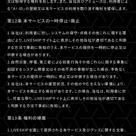
又は制限する権利を有します。また、当社及びアミューズは、利用者によ
る「A!-ID」の登録又は本サービスの利用を取り消す権利を留保します。
第12条 本サービスの一時停止・廃止
1.当社は、利用者に対し、システムの保守・点検その他これに類する理
由により、LIVESHIPサイト上に表示しその他当社が適切であると判断
する方法で事前に告知のうえ、本サービスの提供を一時的に停止又は
中断する場合があります。
2.自然災害、停電、第三者による妨害行為その他これらに類する事象に
起因するシステム障害又はその他不測の事態が生じた場合、予告なく
本サービスの提供が一時的に停止又は中断する場合があります。
3.当社は、本サービスの運営状況、その他のやむをえない事情により、
本サービスを廃止する場合があります。この場合、当社は、利用者に対
し、可能な限り、LIVESHIPサイト上に表示しその他当社が適切である
と判断する方法で事前に告知します。
第13条 権利の帰属
1.LIVESHIPを通じて提供される本サービス及びグッズに関する文章、