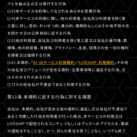
イルを組み込み又は実行する行為
(13)本サービスを利用してなされるあらゆる営業行為
(14)本サービスの利用に関し、他の利用者、当社及び利用者を除く第
三者に対し、性的、わいせつ的、暴力的、侮辱的もしくはその他不快の念
を抱かせ又は公序良俗に反する行為
(15)他の利用者、当社及び利用者を除く第三者又は当社の著作権、商
標権、他の財産権、肖像権、プライバシー、名誉、信用その他一切の権利
を侵害又は毀損する行為
(16) 本規約、「
A!-IDサービス利用規約
」「
LIVESHIP 利用規約
」その他
の当社及びアミューズが定める規約・注意事項等に違反する行為、又
はそのおそれのある行為
(17)その他当社が不適当であると判断する行為
第11条 本規約に反する行為に対する措置
当社は、本規約、当社が定める他の規約に違反し又は当社が不適当で
あると判断した行為を利用者が行った場合、本サービスの利用又は
LIVESHIPで配信されるコンテンツもしくはグッズへのアクセスを、事前
の通知をすることなく、かつ、何らの責任を負うことなく、いつでも終了