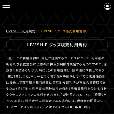
ログイン
会員登録
LIVESHIP 利⽤規約
｜
LIVESHIP グッズ販売利⽤規約
LIVESHIP グッズ販売利⽤規約
（注） この利用規約は、当社が提供するサービスについて、利用者の
権利及び義務並びに契約の条件及び制限を規定するものですので、注
意深くお読みください。特に、この利用規約は、日本法に準拠しており
（第17条）、また、本サービスに関する紛争解決はすべての抵触法原則
に優先して東京簡易裁判所又は東京地方裁判所が専属合意管轄であ
るため（第17条）、利用者の現地法での権利（陪審員裁判を受ける権利
やクラスアクションの権利を含みます。）が制限されることにご留意くだ
さい。加えて、利用者が未成年者である場合には、親権者の同意なくし
て、本サービスを利用することはできません（第3条第8項）。