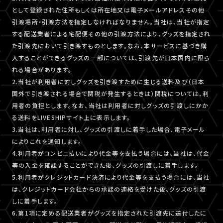
として登録された住所もしくは所在地又は電子メールアドレスその他
引渡場所・引渡方法を指定しなければなりません。当社は、当社が指定
する配送業者による宅配便その他の引渡方法により、グッズを指定され
た引渡先において引き渡すものとします。なお、本サービスに基づき購
入することができるグッズの一部については、引渡先が日本国内に限ら
れる場合があります。
2.当社が利用者に対しグッズを引き渡すために生じる送料及び（日本
国外で引き渡される場合で関税が発生するときは）関税については、利
用者の負担とします。なお、当社は利用者に対しグッズの引渡しにかか
る送料をLIVESHIPサイト上に表示します。
3.当社は、利用者に対し、グッズの引渡しに着手した場合、電子メール
によりこれを通知します。
4.利用者がコンビニ払いにより代金等を支払う場合には、当社は、代金
等の入金を確認することができた後、グッズの引渡しに着手します。
5.利用者がクレジットカード決済により代金等を支払う場合には、当社
は、クレジットカード会社からの承認の連絡を受けた後、グッズの引渡
しに着手します。
6.第1項に定める配送業者がグッズを指定された引渡先に送付したに