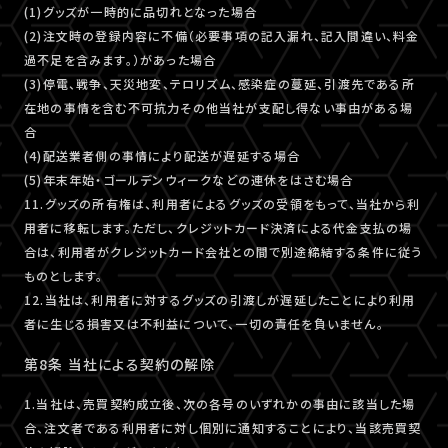
(1)グッズが一時的に品切れとなった場合
(2)注文時の登録内容に不備（必要事項の記入漏れ、記入間違い、料金
過不足を含みます。）があった場合
(3)停電、戦争、天災地変、テロリズム、感染症の蔓延、引渡先である所
在地の事情を含む不可抗力その他当社が支配し得ない事由がある場
合
(4)配送業者側の事情により配送が遅延する場合
(5)年末年始・ゴールデンウィークなどの連休をはさむ場合
11.グッズの所有権は、利用者によるグッズの受領をもって、当社から利
用者に移転します。ただし、クレジットカード決済による代金支払の場
合は、利用者がクレジットカード会社との間で別途締結する条件に従う
ものとします。
12.当社は、利用者に対するグッズの引渡しが遅延したことにより利用
者に生じる損害又は不利益について、一切の責任を負いません。
第8条 当社による契約の解除
1.当社は、売買契約成立後、次の各号のいずれかの事由に該当した場
合、注文者である利用者に対し個別に通知することにより、当該売買契