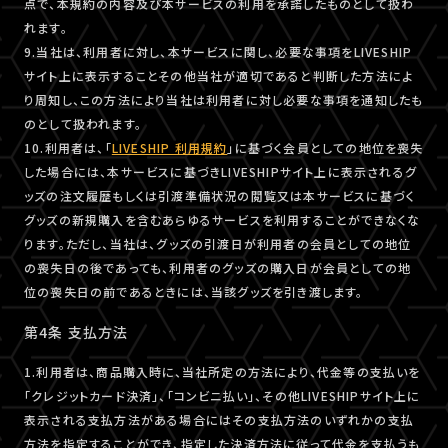
点で、本規約の内容及び本サービスの利用を承諾したものとして扱わ
れます。
9.当社は、利用者に対し、本サービスに関し、必要な事項をLIVESHIP
サイト上に表示することその他当社が適切であると判断した方法によ
り周知し、この方法により当社は利用者に対し必要な事項を通知したも
のとして扱われます。
10.利用者は、「
LIVESHIP 利用規約
」に基づく会員としての地位を喪失
した場合には、本サービスに基づきLIVESHIPサイト上に表示されるグ
ッズの注文履歴もしくは引渡準備状況の閲覧又は本サービスに基づく
グッズの新規購入を含むあらゆるサービスを利用することができなくな
ります。ただし、当社は、グッズの引渡日が利用者の会員としての地位
の喪失日の後であっても、利用者のグッズの購入日が会員としての地
位の喪失日の前であるときには、当該グッズを引き渡します。
第4条 支払方法
1.利用者は、商品購入時に、当社所定の方法により、代金等の支払いを
「クレジットカード決済」、「コンビニ払い」、その他LIVESHIPサイト上に
表示される支払方法がある場合にはその支払方法のいずれかの支払
方法を指定することができ、指定した決済方法に従って代金を支払うも