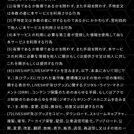
(2)有償であるか無償であるかを問わず、また手段を問わず、不特定又
は多数の者に本サービスを利用させる行為
(3)不特定又は多数の者に対するものであるかにかかわらず、営利目的
で他人に本サービスを利用させる行為
(4)本サービスの利用に必要な第三者が登録した情報を使用して自ら
本サービスを利用する行為
(5)有償であるか無償であるかを問わず、また手段を問わず、本サービ
スの利用に必要な情報を他人に開示もしくは提供させ又は他人に対し
これを開示もしくは提供する行為
(6)LIVESHIP（LIVESHIPサイトを含みます。以下、本条において同じで
す。）及びグッズに付された著作権、商標権又はその他の一切の権利に
関する表示や、LIVESHIP及びグッズに関するデジタル・ライツ・マネジ
メント（DRM）、コンテンツ保護のためのあらゆる手段、もしくはアクセ
ス制御のためのあらゆる手段（ジオフィルタリング・メカニズムを含みま
す。）を、削除、変更、迂回、無効化、妨害又は回避する行為
(7)LIVESHIP及びグッズをコピー、ダウンロード、ストリームキャプチャ、
複製、複写、アーカイブ保管、配信、公衆送信可能化、アップロード、公
開、変更、改変、翻訳、放映、表示、販売、送信、再送信し又はその他の一