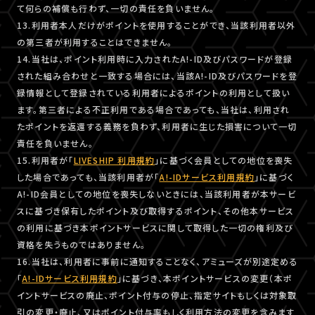
て何らの補償も行わず、一切の責任を負いません。
13.利用者本人だけがポイントを使用することができ、当該利用者以外
の第三者が利用することはできません。
14.当社は、ポイント利用時に入力されたA!-ID及びパスワードが登録
された組み合わせと一致する場合には、当該A!-ID及びパスワードを登
録情報として登録されている利用者によるポイントの利用として扱い
ます。第三者による不正利用である場合であっても、当社は、利用され
たポイントを返還する義務を負わず、利用者に生じた損害について一切
責任を負いません。
15.利用者が「
LIVESHIP 利用規約
」に基づく会員としての地位を喪失
した場合であっても、当該利用者が「
A!-IDサービス利用規約
」に基づく
A!-ID会員としての地位を喪失しないときには、当該利用者が本サービ
スに基づき保有したポイント及び取得するポイント、その他本サービス
の利用に基づき本ポイントサービスに関して取得した一切の権利及び
資格を失うものではありません。
16.当社は、利用者に事前に通知することなく、アミューズが別途定める
「
A!-IDサービス利用規約
」に基づき、本ポイントサービスの変更（本ポ
イントサービスの廃止、ポイント付与の停止、指定サイトもしくは対象取
引の変更・廃止、又はポイント付与率もしく利用方法の変更を含みます