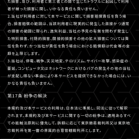
た損害、及び、利用者と第三者との間で生じたトラブルに起因して利用
者が被った損害に関し、いかなる責任も負いません。
2.当社が利用者に対して本サービスに関して損害賠償責任を負う場
合、損害賠償の範囲は、当該利用者に現実的に発生した直接かつ通常
の損害の範囲に限られ、逸失利益、当社の予見の有無を問わず発生し
た特別損害、付随的損害、間接的損害その他の拡大損害については責
任を負わず、かつ当社が責任を負う場合における賠償額は代金等の金
額を上限とします。
3.当社は、停電、戦争、天災地変、テロリズム、サイバー攻撃、感染症の
蔓延、コンピュータ又はネットワークにおけるバグの発生その他の当社
が支配し得ない事由により本サービスを提供できなかった場合には、い
かなる責任も負いません。
第17条 紛争の解決
本規約及び本サービスの利用は、日本法に準拠し、同法に従って解釈
されます。本規約及び本サービスに関する一切の紛争は、適用あるすべ
ての抵触法原則に優先して、訴額に応じて東京簡易裁判所又は東京地
方裁判所を第一審の専属的合意管轄裁判所とします。