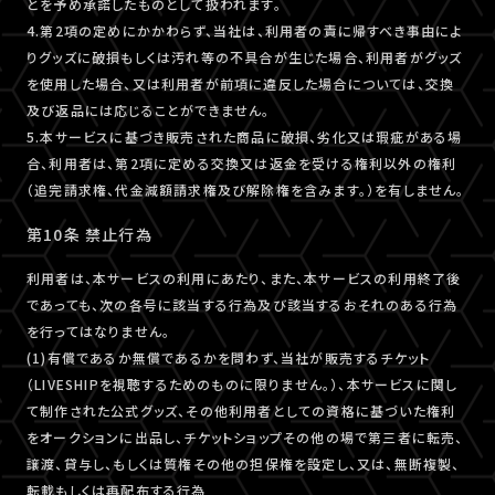
とを予め承諾したものとして扱われます。
4.第2項の定めにかかわらず、当社は、利用者の責に帰すべき事由によ
りグッズに破損もしくは汚れ等の不具合が生じた場合、利用者がグッズ
を使用した場合、又は利用者が前項に違反した場合については、交換
及び返品には応じることができません。
5.本サービスに基づき販売された商品に破損、劣化又は瑕疵がある場
合、利用者は、第2項に定める交換又は返金を受ける権利以外の権利
（追完請求権、代金減額請求権及び解除権を含みます。）を有しません。
第10条 禁止行為
利用者は、本サービスの利用にあたり、また、本サービスの利用終了後
であっても、次の各号に該当する行為及び該当するおそれのある行為
を行ってはなりません。
(1)有償であるか無償であるかを問わず、当社が販売するチケット
（LIVESHIPを視聴するためのものに限りません。）、本サービスに関し
て制作された公式グッズ、その他利用者としての資格に基づいた権利
をオークションに出品し、チケットショップその他の場で第三者に転売、
譲渡、貸与し、もしくは質権その他の担保権を設定し、又は、無断複製、
転載もしくは再配布する行為