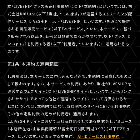
本「LIVESHIP グッズ販売利用規約」（以下「本規約」といいます。）は、株
式会社Kulture（以下「当社」といいます。）が運営するストリーミング配
信サービス「LIVESHIP」（以下「LIVESHIP」といいます。）を通じて提供
される商品販売サービス（以下「本サービス」といい、本サービスに基づ
き販売される商品を、有形又は無形であるかを問わず、以下「グッズ」と
いいます。）を利用する者（以下「利用者」といいます。）に適用されるも
のです。
第1条 本規約の適用範囲
1.利用者は、本サービスに申し込んだ時点で、本規約に同意したものと
して扱われます。なお、本サービスの利用にあたり、当社がLIVESHIPを
運営するウェブサイト（以下「LIVESHIPサイト」といいます。）からリンク
されたサイトであっても他社が運営するサイトにおいて提供されるサー
ビスについては、本規約ではなく、当該他社のサイトにおける利用規約
その他の定型約款の定めが利用者に適用されます。
2.LIVESHIPサイトにおいて当社及び親会社である株式会社アミューズ
（本店所在地：山梨県南都留郡富士河口湖町西湖９９７）（以下「アミュ
ーズ」といいます。）が表示する本規約、「
A!-IDサービス利用規約
」、