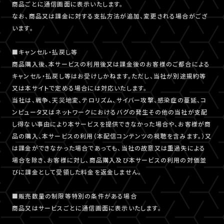
商品ごとに通信画面に表示いたします。
なお、商品又は課金に対する支払方法が追加、変更される場合がござ
います。
■キャンセル・払戻し等
商品購入後、本サービスの利用後又は課金後のお客様のご都合による
キャンセル・払戻し等はお受けしかねます。ただし、当社が別途規約等
又は本サイトで定める場合には対応いたします。
当社は、戦争、天災地変、テロリズム、サイバー攻撃、感染症の蔓延、コ
ンピュータ又はネットワークにおけるバグの発生その他の当社が支配
し得ない事由により本サービスを提供できなかった場合や、お客様が商
品の購入、本サービスの利用（本配信コンテンツの視聴を含みます。）又
は課金ができなかった場合であっても、当社の故意又は重過失による
場合を除き、お客様に対し、商品購入及び本サービスの利用の対価並
びに課金として受領した料金を返金しません。
■販売数量の制限等特別の条件がある場合
商品又はサービスごとに通信画面に表示いたします。