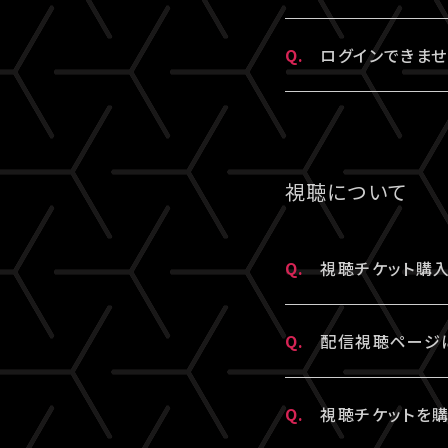
・A!-ID（メー
※認証コードは発
ス）とパスワード
A.
パスワードをお忘
・お持ちのメールア
※未着の場合、改
Q.
ログインできませ
※A!-IDが必
※複数回発行さ
す。
その他、A!-ID
A.
LIVESHIPに
※パスワードをお
視聴について
▼以下もあわせて
1.ご登録のA!
Q.
視聴チケット購入
2.推奨環境から
A.
LIVESHIP
ご利用の環境が
Q.
配信視聴ページ
配信視聴ページは
は
こちら
よりご確
いただけます。
A.
配信視聴ページに
スマートフォン、
Q.
視聴チケットを
※「決済完了のお
身で設定したパス
ブラウザ（iPhon