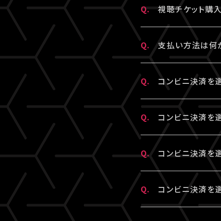
常に再生できるこ
Q.
視聴チケット購
ございます。
詳細はチケット販
A.
一度決済を完了
Q.
支払い方法は何
※クレジットカー
A.
クレジットカード
Q.
コンビニ決済を
※コンビニ決済の
決済の明細には「L
A.
コンビニ決済の支
Q.
コンビニ決済を選
■コンビニ決済支
A.
コンビニ決済を選
Q.
コンビニ決済を選
□ローソン・ミニ
ット販売ページでご
https://www.s
信しております。
A.
コンビニ決済の支
□ファミリーマー
Q.
コンビニ決済を
“迷惑メール”と
報」より、支払先
https://www.s
「支払い方法・コ
A.
コンビニ決済未入
□セイコーマート