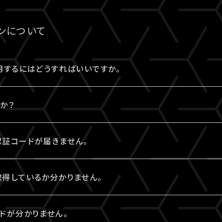
報」に、チケットが表示されていない場合は、ご購入いただけ
、
推奨環境
を満たしているかをご確認ください。
番号やセキュリティコードなどの誤入力、有効期限外、限度
は
［Q:A!-IDとは何ですか？］
をご参照ください。
売ページより購入手続きをお願いいたします。
していない場合は、ご視聴いただけない可能性があります。
ます。今一度ご確認のうえ、お手続きください。
ンについて
環境によりご視聴いただけない場合もございます。
、ご自身の判断にてご購入ください。
ないエラーの場合は、お手数ですが、エラー時の状態など詳
を利用するにはどうすればいいですか。
せください。
利用するには、A!-ID（メールアドレス）が必要です。
すか？
アクセスし、A!-ID（メールアドレス）にてログインのうえ、会員登
アーティストにまつわる様々なサービスをご利用いただける共通の会
の認証コードが届きません。
は
［Q:A!-IDとは何ですか？］
をご参照ください。
」でグッズを購入されたことがある場合は、その際に登録されたメー
ールアドレス宛に【@liveship.tokyo】ドメインから、
を取得しているか分かりません。
おります。
なファンクラブ会員の場合、そちらで登録・連携されたメールアドレ
して自動振り分け・受信拒否されていないかご確認ください。
レスのA!-ID取得有無は、
こちら
より確認することができます
ードが分かりません。
ART」をご利用の方はA!-IDの取得が完了しています。ご利用のA