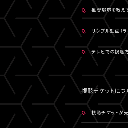
Q.
推奨環境を教えて
A.
こちら
より推奨環
Q.
サンプル動画（ラ
A.
推奨環境
をご確
Q.
テレビでの視聴方
A.
テレビでの視聴
テレビ視聴は、当
参考にされる際は
視聴チケットにつ
しください。
※テレビでのご
Q.
視聴チケットが売
※テレビ等での
A.
原則、視聴チケッ