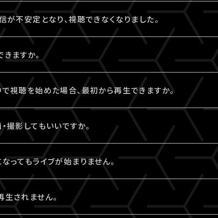
がある場合、同じページからご視聴いただけます。
忘れの場合は、
こちら
よりパスワード再設定を行えます。
入されたA!-ID（メールアドレス）と、異なるA!-ID（メール
てお申込みをされている場合、お支払い（ご入金）完了後にご
信が不安定となり、視聴できなくなりました。
ざいます。
ご確認ください。
で入力できていますか？
アウトしていただき、@以降が異なるなど、ご利用されている
高速・大容量のデータ通信が必要となります。有線接続、もしく
-ID（メールアドレス）とは別のメールアドレスをご利用になって
入力ください。全角入力ではログインできません。
できますか。
ログインをお試しください。
。お客様の視聴環境に伴う閲覧の不具合に関しては、当サービ
知らせ」メールをお受取りいただいているA!-ID（メールアド
き1端末まで視聴可能となっております。
お試しいただいていますか？
っていませんか？
中で視聴を始めた場合、最初から再生できますか。
グインが検知された場合には、一方の端末がログアウトされま
推奨環境でない場合、正常にページ遷移ができない可能性が
スペースが入っていないかご確認ください。不要なスペース
認ください。
ください。
中からご利用の場合は、視聴開始された時点からの再生となり
・撮影してもいいですか。
タブレットをご利用の場合、LINEやメール等のアプリ内ブラウ
e・iPadの場合は「Safari」、Androidの場合は「Chrome
um Lock（ナムロック）が押されていませんか？
マートフォンなどによる画面録画・撮影・録音は禁止いたします
ご利用の方は、Num Lockキーが外れた状態で行ってください
なってもライブが始まりません。
別途案内があった場合はこれに限りません。
を許可する案内のない配信でSNSや動画サイトなどへの無断
込み）をお試しいただき、視聴ページを更新してください。
で入力できていますか？
再生されません。
われる場合がございます。
み込み）方法はご利用端末により異なります。
入力ください。全角入力ではログインできません。