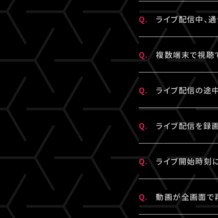
※アーカイブ配信
※パスワードをお
ださい。
A.
視聴チケットをご購
※コンビニ決済に
Q.
ライブ配信中、通
ている可能性がご
▼以下もあわせて
3.全て半角英数
画面右上からログ
A.
本配信の視聴には
1.ご登録のA!
必ず半角数字でご
Q.
複数端末で視聴
認のうえ、改めて
推奨いたします
※「決済完了のお
かねます。
A.
チケット1枚につ
2.推奨環境から
4.スペースが入
ください。
Q.
ライブ配信の途
複数端末でのロ
ご利用の環境が
入力の際、前後に
は
こちら
よりご確
せんので、ご注意
A.
ライブ配信の途
Q.
ライブ配信を録画
スマートフォン、
ブラウザ（iPhon
5.キーボードのN
A.
原則、カメラ・ス
ださい。
Q.
ノートパソコンを
ライブ開始時刻に
ただし各配信で
録画・撮影・録音
A.
リロード（再読み
3.全て半角英数
Q.
動画が全画面で
合、法的責任に問
※リロード（再読
必ず半角数字でご