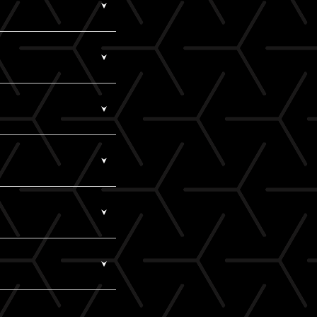
で、メールが未着の場合
セスいただくと、「新た
択。
bcvs/
さい。
きをお願いします。
セスいただくと、「新た
ト販売ページより、お
いたA!-ID（メールア
てご購入されている可
入情報」にてご確認く
テム側の仕様により、
は、マイページ「基本
様の1枚分だけになりま
も、ライブ配信・アーカ
決済をご利用ください。
を購入していただく必要