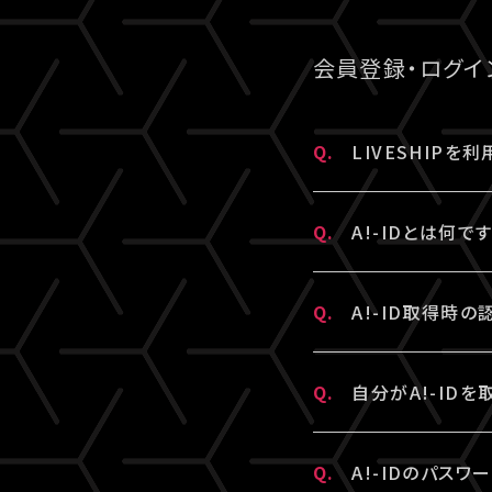
「チケット購入情
ご視聴については
クレジットカード
※A!-IDについて
改めてチケット販
推奨環境を満た
の可能性がござい
会員登録・ログイ
また、各国の通信
上記ご了承のうえ
上記に当てはまら
Q.
LIVESHIP
ら
よりお問い合わ
A.
LIVESHIPを
Q.
A!-IDとは何で
LIVESHIPに
A.
A!-IDとは、
Q.
A!-ID取得時
※A!-IDについて
・「A!SMART
A.
ご入力いただいたメ
Q.
自分がA!-ID
となります。
メールを配信して
・A!-IDが必要
“迷惑メール”と
A.
お持ちのメールアド
す。
Q.
A!-IDのパスワ
※すでに「A!SM