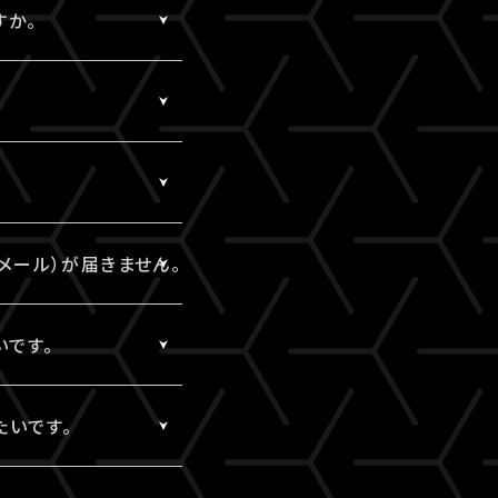
検討ください。
すか。
ません。
セルが可能です。
メール）が届きません。
メール）は、視聴チケ
いです。
okyo】ドメインから配
vs/
」内「チケット購入情
たいです。
ebcvs/
さい。
いただけます。