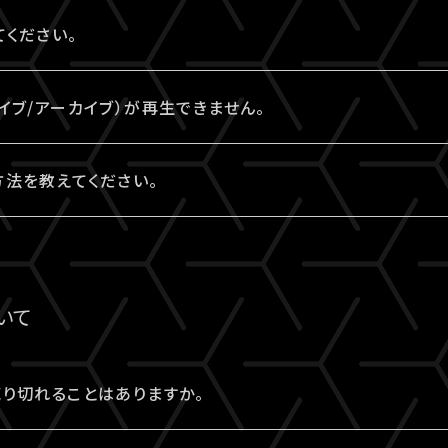
ください。
境をご確認ください。
イブ/アーカイブ）が再生できません。
認ください。推奨環境でも再生できない場合は
こちら
にお問い
法を教えてください。
方法の⼀例を
こちら
でご紹介しております。
サービスの推奨環境ではありません。
、あくまで推奨環境ではないことをご理解・ご了承のうえ、事
いて
視聴中に生じた不具合に関しては、当サービスは一切の責任を
り切れることはありますか。
視聴をご希望の場合は、サンプル動画視聴ページでサンプル
トの売り切れはございません。ただし公演・券種によっては枚