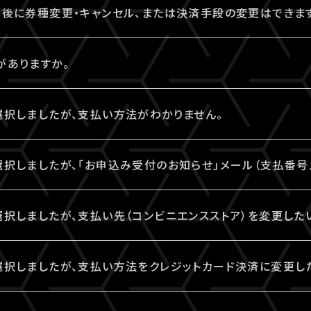
とをご確認のうえ、ご自身の判断で視聴チケットのご購入をご
入後に券種変更・キャンセル、または決済手段の変更はできま
売ページでご確認ください。
された視聴チケットの券種変更・キャンセルは一切お受けでき
がありますか。
ド決済の場合、即時決済となります。
決済、コンビニ決済がご利用いただけます。
選択しましたが、支払い方法がわかりません。
場合、お支払いがお済みでない場合のみ、券種変更・キャン
IVESHIP」と表示されます。
払い方法は、下記よりご確認ください。
択しましたが、「お申込み受付のお知らせ」メール（支払番号
払い方法（手順4以降）
択された場合、「お申込み受付のお知らせ」メール（支払番号
択しましたが、支払い先（コンビニエンスストア）を変更した
ストップ
入力いただいたA!-ID（メールアドレス）宛に【@liveship.t
bpayment.jp/support/how_to_pay/cvs/lawson_webc
払先（コンビニエンスストア）を変更する場合は、「マイページ
ト
選択しましたが、支払い方法をクレジットカード決済に変更し
して自動振り分け・受信拒否されていないかご確認ください。
を変更したいチケットを選択。
bpayment.jp/support/how_to_pay/cvs/familymart_w
ンビニの変更」から、「コンビニ決済をキャンセル」を押してくだ
金の場合は、支払い方法をクレジットカード決済に変更して