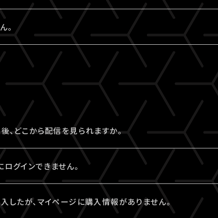
ルアドレス）をお持ちでない方は、LIVESHIP会員登録の過程で
行より10分間有効です。
でログインください。
れの場合は、
こちら
よりパスワード再設定を行えます。
ドレスのA!-ID取得有無は、
こちら
より確認することができま
めて新規取得からお手続きください。
ん。
要なファンクラブ会員の場合、そちらで登録・連携されたメールアド
れた場合は、一番新しい認証コードをご利用ください。
に関する詳細は
こちら
にてご確認ください。
ご登録のA!-ID（メールアドレス）とパスワードをご入力ください。
忘れの場合は、
こちら
よりパスワード再設定を行えます。
ご確認ください。
-ID（メールアドレス）とは別のメールアドレスをご利用になって
後、どこから配信を見られますか。
お試しいただいていますか？
にてチケットを購入の場合、配信視聴ページにログインのうえ、ご
推奨環境でない場合、正常にページ遷移ができない可能性が
にログインできません。
、各公演のチケット販売ページ、「マイページ」内「チケット購
認ください。
ログインいただくには視聴チケットをご購入されたA!-ID（メ
タブレットをご利用の場合、LINEやメール等のアプリ内ブラウ
購入したが、マイページに購入情報がありません。
知らせ」メールでもご案内しております。
ワードをご入力ください。
e・iPadの場合は「Safari」、Androidの場合は「Chrome