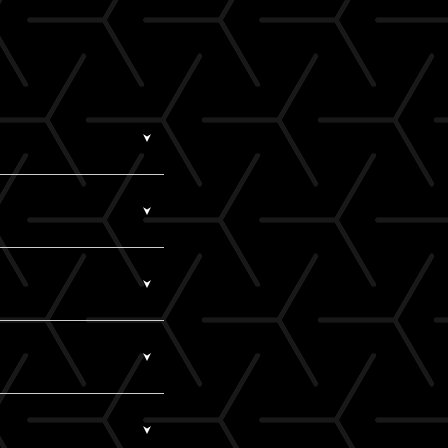
ていない状態です。
額超過などによるエラー
細を記載のうえ、
こち
録を行ってください。
員ID（無料）です。
ルアドレスがA!-ID
認証コードをお知らせする
スがA!-IDとなりま
。
!-ID（メールアドレ