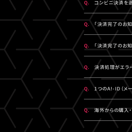
支払番号は、「マ
Q.
コンビニ決済を
コンビニ決済のキ
「マイページ」内
https://www.s
は上記をご確認の
に手続きする」と
「支払い方法・コ
A.
支払い期限を過ぎ
こちらより、改め
Q.
「決済完了のお知
コンビニ決済のキ
「マイページ」に
に手続きする」と
手続きをお願いい
A.
「決済完了のお知ら
※コンビニ決済の
こちらより、クレ
Q.
「決済完了のお知
ドレス）宛に【@li
※「決済取消中」
“迷惑メール”と
A.
「決済完了のお知
※コンビニ決済の
Q.
決済処理がエラ
能性がございます
※「決済取消中」
「決済完了のお知
詳細を記載のうえ
※コンビニにてご
A.
▼コンビニ決済に
ださい。
Q.
1つのA!-ID
「髙」・「﨑」の
受付できないエラ
A.
1つのA!-ID
チケットご購入済
Q.
海外からの購入・
情報」内「会員情
す。ご視聴される
イブ配信は問題な
がございます。
A.
原則、視聴チケッ
▼クレジットカー