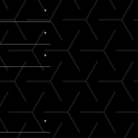
合わせください。
前にテスト視聴をお試
負いかねます。
動画の映像と音声が正
数に限りがある場合が