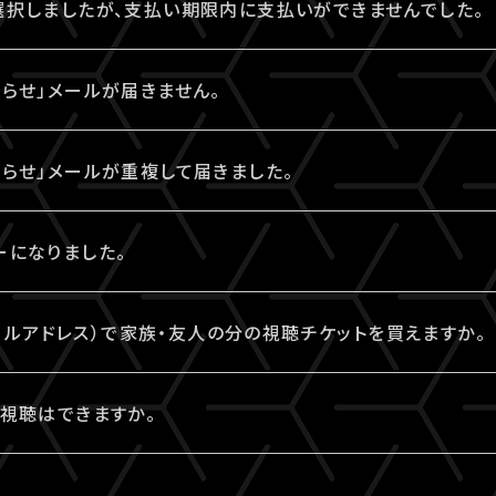
イページ」内「チケット購入情報」にも記載されておりますの
選択しましたが、支払い期限内に支払いができませんでした。
ャンセル後、再度「マイページ」内「チケット購入情報」にアク
「チケット購入情報」より、支払方法を変更したいチケットを選
bpayment.jp/support/how_to_pay/cvs/seicomart_we
うえ、期限内にお手続きください。
いうボタンが表示されます。
ンビニの変更」から、「コンビニ決済をキャンセル」を押してくだ
てしまった場合は、再度、チケット販売ページからご購入手続
てお手続きください。
らせ」メールが届きません。
ャンセル後、再度「マイページ」内「チケット購入情報」にアク
記載がない場合や、支払期限を超過した場合は、再度、チケッ
いうボタンが表示されます。
たします。
せ」メールは、チケットご購入時にLIVESHIPにご登録いただ
キャンセルには、15分ほどお時間がかかります。
ジットカード決済を選択のうえ、改めてお手続きください。
らせ」メールが重複して届きました。
veship.tokyo】ドメインから配信しております。
のアイコンが表示されている間はお手続きができません。
して自動振り分け・受信拒否されていないかご確認ください。
らせ」メールが2通以上届いた場合、誤ってチケットを重複し
キャンセルには、15分ほどお時間がかかります。
ーになりました。
。
のアイコンが表示されている間はお手続きができません。
らせ」メールが届かない場合は、「マイページ」内「チケット購
、
こちら
よりご連絡ください。
入金済みの場合は、変更できません。
て、よくあるエラー
（メールアドレス）で家族・友人の分の視聴チケットを買えますか。
ような環境依存文字をお名前にご使用された場合、コンビニシス
ーが発生することがあります。環境依存文字でご登録の場合
（メールアドレス）からご購入いただける視聴チケットは、ご本人
みの場合は、「決済完了のお知らせ」メールが届いていなくて
視聴はできますか。
報」より常用漢字などにご変更いただくか、クレジットカード
方がそれぞれのA!-ID（メールアドレス）にて、視聴チケット
くご視聴いただけます。
トのご購入は可能です。
ド決済にて、よくあるエラー