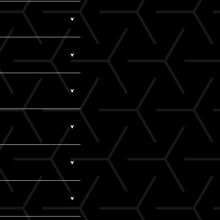
アドレス）でログインされ
視聴いただけます。
メールアドレスをご確
はWi-Fiのご利用を
いませんか？
スは一切の責任を負い
レス）にてログインして
す。
ございます。推奨環境
を入れると認証されま
ます。
ジングではなく、指定の
」）で当サービスをご利用く
。
。
転載・共有を行った場