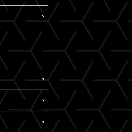
取得していただけます。
す。
レスがA!-IDとなりま
いませんか？
視聴いただけます。
ございます。推奨環境
入情報」よりアクセス
ールアドレス）と、ご自
ジングではなく、指定の
」）で当サービスをご利用く