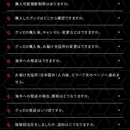
Q.
購入可能個数制限はありますか。
※LIVESHIPへの会員登録については
［Q:LIVESHIPを利用するに
ご注文手続きが完了した時点で在庫確保となります。
はどうすればいいですか。］
をご参照ください。
ただしコンビニ決済をご利用の場合、支払い期限を過ぎると在庫
A.
公演・グッズにより異なります。グッズ商品詳細ページなどでご確
Q.
購入したグッズはどこから確認できますか。
確保はリセットされますので予めご了承ください。
認ください。
A.
「決済完了のお知らせ」メール、または「マイページ」内「グッズ購入
Q.
グッズの購入後、キャンセル・変更などはできますか。
情報」よりご確認いただけます。
A.
お客様都合による商品購入後の注文内容の変更・キャンセル・返
Q.
グッズの購入後、お届け先住所の変更はできますか。
品・交換は一切お受けできません。
また、一度決済を完了された決済手段を変更することもできません
A.
購入後、「マイページ」内「グッズ購入情報」にて、配送状況が「出荷
Q.
海外への発送はできますか。
のでご注意ください。
準備前」の場合に変更が可能です。
※発送先が日本国外の場合、購入後の住所変更はできません。予
A.
公演・グッズにより異なります。グッズ商品詳細ページなどでご確
Q.
お届け先住所（日本国外）入力後、エラーで次のページへ進めま
めご了承ください。
認ください。
せん。
A.
日本国外の郵便番号をご入力する際、システムの仕様上、正しく郵
Q.
海外への発送の場合、関税はどうなりますか。
便番号を入力しているにも関わらずエラーとなる場合がございま
す。
A.
関税はお客様ご自身でお支払いください。関税の計算は各国税関
Q.
グッズの発送はいつ頃ですか。
その場合は、末尾1桁か2桁を削除、もしくは未記入にてお手続きを
の判断によります。
お試しください。
また、現地税関での商品配達停止に関しては、当サービスは一切
A.
公演・グッズにより異なります。「マイページ」内「グッズ購入情報」
Q.
複数回注文をしましたが、送料はどうなりますか。
の責任を負いかねます。
にて発送状況の確認ができます。