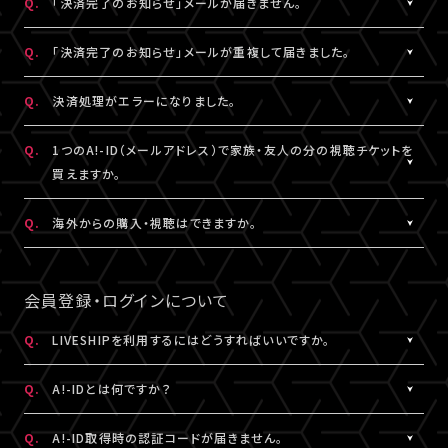
Q.
「決済完了のお知らせ」メールが届きません。
表示されます。
「支払い方法・コンビニの変更」から、「コンビニ決済をキャンセル」
らご購入手続きをお願いします。
「マイページ」に記載がない場合や、支払期限を超過した場合は、
こちらより、改めてお手続きください。
を押してください。
A.
「決済完了のお知らせ」メールは、チケットご購入時にLIVESHIPに
Q.
「決済完了のお知らせ」メールが重複して届きました。
再度、チケット販売ページより、お手続きをお願いいたします。
コンビニ決済のキャンセル後、再度「マイページ」内「チケット購入
ご登録いただいたA!-ID（メールアドレス）宛に
※コンビニ決済のキャンセルには、15分ほどお時間がかかります。
情報」にアクセスいただくと、「新たに手続きする」というボタンが
【@liveship.tokyo】ドメインから配信しております。
A.
「決済完了のお知らせ」メールが2通以上届いた場合、誤ってチケッ
Q.
決済処理がエラーになりました。
※「決済取消中」のアイコンが表示されている間はお手続きができ
表示されます。
“迷惑メール”として自動振り分け・受信拒否されていないかご確
トを重複してご購入されている可能性がございます。
ません。
こちらより、クレジットカード決済を選択のうえ、改めてお手続きく
認ください。
詳細を記載のうえ、
こちら
よりご連絡ください。
A.
▼コンビニ決済にて、よくあるエラー
Q.
1つのA!-ID（メールアドレス）で家族・友人の分の視聴チケットを
ださい。
「髙」・「﨑」のような環境依存文字をお名前にご使用された場合、
買えますか。
「決済完了のお知らせ」メールが届かない場合は、「マイページ」内
コンビニシステム側の仕様により、受付できないエラーが発生する
※コンビニ決済のキャンセルには、15分ほどお時間がかかります。
「チケット購入情報」にてご確認ください。
ことがあります。環境依存文字でご登録の場合は、マイページ「基
A.
1つのA!-ID（メールアドレス）からご購入いただける視聴チケット
Q.
海外からの購入・視聴はできますか。
※「決済取消中」のアイコンが表示されている間はお手続きができ
本情報」内「会員情報」より常用漢字などにご変更いただくか、クレ
は、ご本人様の1枚分だけになります。ご視聴される方がそれぞれ
ません。
チケットご購入済みの場合は、「決済完了のお知らせ」メールが届
ジットカード決済をご利用ください。
のA!-ID（メールアドレス）にて、視聴チケットを購入していただく必
A.
原則、視聴チケットのご購入は可能です。
※コンビニにてご入金済みの場合は、変更できません。
いていなくても、ライブ配信・アーカイブ配信は問題なくご視聴いた
要がございます。
ご視聴については、
推奨環境
を満たしているかをご確認ください。
会員登録・ログインについて
だけます。
▼クレジットカード決済にて、よくあるエラー
推奨環境を満たしていない場合は、ご視聴いただけない可能性が
クレジットカード番号やセキュリティコードなどの誤入力、有効期
※A!-IDについては
［Q:A!-IDとは何ですか？］
をご参照ください。
あります。
Q.
LIVESHIPを利用するにはどうすればいいですか。
「チケット購入情報」に、チケットが表示されていない場合は、ご購
限外、限度額超過などによるエラーの可能性がございます。今一度
また、各国の通信環境によりご視聴いただけない場合もございま
入いただけていない状態です。
A.
LIVESHIPを利用するには、A!-ID（メールアドレス）が必要です。
ご確認のうえ、お手続きください。
す。
Q.
A!-IDとは何ですか？
改めてチケット販売ページより購入手続きをお願いいたします。
LIVESHIPにアクセスし、A!-ID（メールアドレス）にてログインのう
上記ご了承のうえ、ご自身の判断にてご購入ください。
え、会員登録を行ってください。
A.
上記に当てはまらないエラーの場合は、お手数ですが、エラー時の
A!-IDとは、アーティストにまつわる様々なサービスをご利用いただ
Q.
A!-ID取得時の認証コードが届きません。