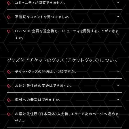
Q.
コミュニティが閲覧できません。
ャット機能のニックネーム設定は連動されます。
コンテンツの投稿、コメント、リアクションはユーザーへ通知され
ません。
A.
コミュニティが表示されない場合は、コミュニティ機能実施期間外
Q.
不適切なコメントを見つけました。
であるか、対象外の視聴チケットを購入されている可能性がありま
す。
A.
コミュニティ機能ガイドライン
に反するコメントなどを見つけた場
Q.
LIVESHIP会員を退会後も、コミュニティを閲覧することができま
コミュニティの実施有無や、実施期間については、各公演のチケッ
合は、コメント内の「報告する」ボタンより管理者に報告をすること
すか。
ト販売ページなどでご確認ください。
ができます。
なお、通報機能は報告された当該コメントの削除を保証するもの
A.
LIVESHIP会員を退会された場合は、コミュニティ機能提供期間内
ではございません。
であってもご利用・閲覧いただけなくなります。
グッズ付きチケットのグッズ（チケットグッズ）について
なお、過去のコメント・リアクション及びニックネームは、LIVESHIP
会員を退会された場合でも引き続きコミュニティに掲載されます。
Q.
チケットグッズの発送はいつ頃ですか。
予めご了承ください。
A.
公演・券種により異なります。
Q.
お届け先住所の変更はできますか。
「マイページ」内「チケット購入情報」にて発送状況の確認ができま
す。
A.
購入後、「マイページ」内「チケット購入情報」にて、配送状況が「出
Q.
海外への発送はできますか。
※チケットグッズの発送後、「チケットグッズ発送完了のお知らせ」
荷準備前」の場合に変更が可能です。
メールが配信されます。
※発送先が日本国外の場合、購入後の住所変更はできません。予
A.
公演・券種により異なります。チケット販売ページにてご確認くださ
Q.
お届け先住所（日本国外）入力後、エラーで次のページへ進めま
通信の関係上、メールが届かない可能性もございますので、必ず、
めご了承ください。
い。
せん。
「マイページ」内「チケット購入情報」よりご確認ください。