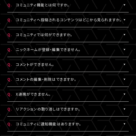
https://www.asmart.jp/support
数料については、ポイント付与対象外です。
Q.
コミュニティ機能とは何ですか。
A!-POINTは商品の発送後、約2週間で加算されます。
A.
配信視聴ページに投稿される期間限定コンテンツをお楽しみいた
ポイントの残高、有効期限、付与履歴については
A!-IDサイト
にロ
Q.
コミュニティへ投稿されるコンテンツはどこから見られますか。
だける機能です。
グイン後、マイページよりご確認いただけます。
コミュニティ機能が提供されている配信に限り、対象の視聴チケッ
A.
対象の視聴チケットを購入したA!-ID（メールアドレス）とパスワー
なお、LIVESHIPでのポイント利用はできません。A!-POINT・A!-ID
Q.
コミュニティでは何ができますか。
トを購入したユーザーのみがご利用・閲覧することができます。
ドでログインのうえ、配信視聴ページ内「スペシャル」から閲覧する
については
こちら
。
ことができます。
A.
配信視聴ページに投稿される期間限定コンテンツをお楽しみいた
Q.
ニックネームが登録・編集できません。
なお、各公演・視聴チケット種別によりコミュニティ機能の有無は
だけるほか、投稿されたコンテンツに対して、コメントやリアクショ
※ポイントの現金への換金はできません。
異なります。
ンをすることができます。
A.
※ポイントを他人に譲渡したり、別のA!-IDでの保有ポイントと合
コメントをするには、ニックネームの設定が必要です。
Q.
コメントができません。
また、コミュニティごと（配信ごと）に、コンテンツの内容や投稿頻
また、他のユーザーのコメントに対してもリアクションをすること
算してご使用いただく事はできません。
ニックネームは「マイページ」内「投稿設定」にて登録・変更が可能
度などは異なります。予めご了承ください。
ができます。
※正しくお支払いいただけなかった場合、付与したポイントを回収
です。
A.
コミュニティ機能ガイドライン
に反している可能性がございます。
Q.
コメントの編集・削除はできますか。
させていただく場合がございます。
絵文字・機種依存文字等が含まれている場合は登録できませんの
入力内容を変更してもコメントができない場合は
こちら
にお問い合
でご注意ください。
わせください。
A.
ご自身のコメントは「削除する」より削除することができます。
Q.
X連携ができません。
なお、ユーザーがニックネームを変更した場合であっても、過去の
ただし、一度投稿済みのコメントを編集することはできません。編
コメントのニックネームは変更されず、変更前のニックネームが表
集したい場合は、投稿済みのコメントを削除してから新たにコメン
A.
X連携は「マイページ」内「投稿設定」にて設定が可能です。
Q.
リアクションの取り消しはできますか。
示されます。
トしていただく必要がございます。
詳しくは
こちら
をご確認ください。
※ニックネームの登録・編集は配信視聴ページからも設定いただ
※X連携は配信視聴ページからも設定いただけます。
A.
ご自身でつけたリアクションは再度「♡」を押していただくことで取
Q.
コミュニティに通知機能はありますか。
けます。
※公演によってはX連携をご利用いただけない場合があります。
り消しすることができます。
※チャット機能が設定されている配信では、コミュニティ機能とチ
A.
現在、通知機能はございません。