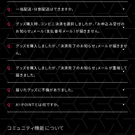
DHLにおきましては現地カスタマーサービスにお問い合わせくだ
※グッズの発送後、「グッズ発送完了のお知らせ」メールが配信さ
A.
注文番号ごとに送料がかかります。
Q.
一括配送・分割配送はできますか。
さい。
れます。
同日・同公演の注文でも、注文番号が異なれば送料は都度発生
http://www.dhl.com/en/contact_center.html
通信の関係上、メールが届かない可能性もございますので、必ず、
し、注文番号の異なる商品をまとめて発送することはできません。
A.
注文番号ごとの発送となります。
Q.
グッズ購入時、コンビニ決済を選択しましたが、「お申込み受付の
「マイページ」内「グッズ購入情報」よりご確認ください。
同日・同公演の注文でも、注文番号の異なる商品をまとめて、また
お知らせ」メール（支払番号メール）が届きません。
は分割して発送することはできません。
A.
コンビニ決済を選択された場合、「お申込み受付のお知らせ」メー
Q.
グッズを購入しましたが、「決済完了のお知らせ」メールが届きませ
ル（支払番号メール）は、LIVESHIPにご登録のA!-ID（メールアドレ
ん。
ス）宛に【@liveship.tokyo】ドメインから配信しております。
“迷惑メール”として自動振り分け・受信拒否されていないかご確
A.
「決済完了のお知らせ」メールは、LIVESHIPにご登録のA!-ID（メー
Q.
グッズを購入しましたが、「決済完了のお知らせ」メールが重複して
認ください。
ルアドレス）宛に【@liveship.tokyo】ドメインから配信しておりま
届きました。
す。 “迷惑メール”として自動振り分け・受信拒否されていないかご
なお、支払番号は支払期限内であれば、「マイページ」内「グッズ購
確認ください。
A.
「決済完了のお知らせ」メールが2通以上届いた場合、誤ってグッズ
Q.
届いたグッズに不備がありました。
入情報」にも記載されておりますので、ご確認ください。
を重複してご購入されている可能性がございます。
※「決済完了のお知らせ」メールが届いていない場合は、「マイペ
詳細を記載のうえ、
こちら
よりご連絡ください。
A.
お手数ですが、詳細を記載のうえ、商品到着後14日以内に下記よ
Q.
A!-POINTとは何ですか。
ージ」内「グッズ購入情報」をご確認ください。
りお問い合わせください。
A.
A!-POINTとは、一部のA!-IDサービスで使える・貯める事ができる
グッズ配送・お届け済み商品に関して
ポイントサービスです。
コミュニティ機能について
【A!SMART お問い合わせ窓口】
商品代金(税込)の1％がポイントとなり、商品代金以外の送料/手