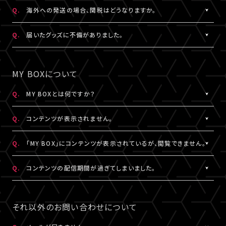
日本国外の郵便番号をご入力する際に、正しく入力しているにも関
A.
日本国外の郵便番号を入力する際、システムの仕様上、正しく郵便
Q.
海外への発送の場合、関税はどうなりますか。
わらずシステムの仕様上エラーとなる場合がございます。
番号を入力しているにも関わらずエラーとなる場合がございます。
その場合は、末尾1桁か2桁を削除、もしくは未記入にてお手続きを
その場合は、末尾1桁か2桁を削除、もしくは未記入にてお手続きを
A.
関税はお客様ご自身でお支払いください。関税の計算は各国税関
Q.
届いたグッズに不備がありました。
お試しください。
お試しください。
の判断によります。
また、現地税関での商品配達停止に関しては、当サービスは一切
A.
お手数ですが、詳細を記載のうえ、商品到着後14日以内に下記よ
なお、日本国外への配送はDHLを利用しております。
の責任を負いかねます。
りお問い合わせください。
MY BOXについて
DHLが配送対象としていない国・地域への配送はできかねます。
DHLにおきましては現地カスタマーサービスにお問い合わせくだ
予め、ご了承ください。
さい。
グッズ配送・お届け済み商品に関して
Q.
MY BOXとは何ですか？
http://www.dhl.com/en/contact_center.html
【A!SMART お問い合わせ窓口】
A.
ご購入の視聴チケットやグッズの条件に応じて、動画や画像などの
https://www.asmart.jp/support
Q.
コンテンツが表示されません。
コンテンツが配信される機能です。
コンテンツの配信がある場合、視聴チケットやグッズを購入したA!-
A.
コンテンツが表示されない場合は、コンテンツ配信期間外である
Q.
「MY BOX」にコンテンツが表示されているが、閲覧できません。
ID（メールアドレス）とパスワードでログインのうえ、「マイページ」
か、配信対象外の視聴チケットやグッズを購入されている可能性が
内「MY BOX」から確認することができます。
あります。
A.
コンテンツが「MY BOX」に表示されているにも関わらず閲覧でき
Q.
コンテンツの配信期間が過ぎてしまいました。
コンテンツの配信有無や、配信期間については、各公演のチケット
コンテンツ配信期間は、各公演のチケット販売ページやグッズ商品
ない場合、コンテンツ配信期間を経過したか、ご利用端末が推奨環
販売ページやグッズ商品詳細ページ、MY BOXなどでご確認くださ
詳細ページ、MY BOXなどでご確認ください。
境ではない可能性があります。
A.
配信期間終了後のコンテンツは、再配信いたしません。予めご了承
い。
※チケットの購入情報は、「マイページ」内「チケット購入情報」にて
推奨環境は
こちら
よりご確認ください。
ください。
それ以外のお問い合わせについて
ご確認ください。
スマートフォン、タブレットをご利用の場合、LINEやメール等のアプ
リ内ブラウジングではなく、推奨環境にある指定のブラウザ