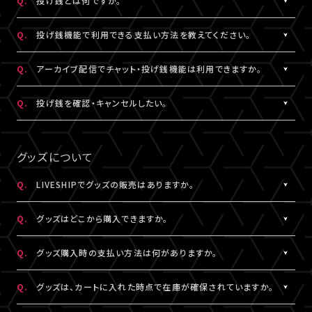
Q.
投げ銭とは何ですか。
なお、ユーザーがニックネームを変更した場合であっても、過去の
※公演によってはX連携をご利用いただけない場合があります。
欄上部「×」印）を押下すると、チャット非表示となります。 また、全
iOS：なし
チャットのニックネームは変更されず、変更前のニックネームが表
画面表示にした場合も、チャットは非表示になります。
A.
配信中にチップを送ることができる機能です。
Android：Chrome
Q.
投げ銭機能で利用できる支払い方法を教えてください。
示されます。
投げ銭機能をご利用の場合は、「マイページ」内「基本情報」にござ
※ニックネームの登録・編集は配信視聴ページからも設定いただ
います「決済情報」にてクレジットカード決済情報のご登録いただ
A.
クレジットカード決済をご利用いただけます。
Q.
アーカイブ配信でチャット・投げ銭機能は利用できますか。
けます。
くか、
投げ銭機能をご利用の場合は、「マイページ」内「基本情報」にござ
※コミュニティ機能が設定されている配信では、コミュニティ機能
配信中に配信視聴ページよりクレジットカード決済情報のご登録
います「決済情報」にてクレジットカード決済情報のご登録いただ
A.
公演により異なります。チケット販売ページなどでご確認ください。
Q.
投げ銭を確認・キャンセルしたい。
とチャット機能のニックネーム設定は連動されます。
をお願いいたします。
くか、
※公演によっては、投げ銭機能をご利用いただけない場合があり
配信中に配信視聴ページよりクレジットカード決済情報のご登録
A.
投げ銭をキャンセルすることはできません。投げ銭機能をご利用の
ます。
をお願いいたします。
場合は、金額に誤りがないか確認のうえ、ご利用ください。
グッズについて
なお、決済方法については今後追加される可能性がございます。
複数回クリックにより、重複課金となる可能性がございますので、
ご注意ください。
Q.
LIVESHIPでグッズの販売はありますか。
※ご利用になった投げ銭は「マイページ」内「投げ銭履歴」よりご
A.
グッズの販売有無は各配信により異なります。
確認いただけます。
Q.
グッズはどこから購入できますか。
A.
各配信視聴ページなどでご購入いただけます。
Q.
グッズ購入時の支払い方法は何がありますか。
LIVESHIPにご登録のA!-ID（メールアドレス）でログインのうえ、ご
利用ください。
A.
クレジットカード決済、コンビニ決済がご利用いただけます。
Q.
グッズは、カートに入れた時点で在庫が確保されていますか。
※グッズをご購入いただくには、LIVESHIPへの会員登録が必要と
なります。
A.
カートに入れた時点では在庫確保とはなりません。