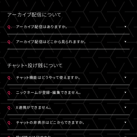
事前にサンプル動画の映像と音声が正常に再生できることをご確
公演によってはアーカイブ配信のみの視聴でも視聴チケットのご
A.
LIVESHIPの配信をより良い画質でご覧いただくには、インターネ
なスペースを入れると認証されませんので、ご注意ください。
認ください。
購入が可能です。券種や決済方法により販売期間や販売価格など
ットの安定した接続速度 (以下の表を参照) を確保していただくこ
アーカイブ配信について
が異なります。
とをお勧めします。
5.キーボードのNum Lock（ナムロック）が押されていませんか？
Q.
アーカイブ配信はありますか。
ノートパソコンをご利用の方は、Num Lockキーが外れた状態で行
QUALITY
ってください。
A.
公演により異なります。
必要速度
推奨速度
Q.
アーカイブ配信はどこから見られますか。
（解像度）
アーカイブ配信がある場合は、視聴チケットをお持ちの方に限りご
視聴いただけます。
A.
アーカイブ配信がある場合は、ライブ配信と同じ配信視聴ページ
1080P
15Mbps以上
20Mbps以上
公演によってはアーカイブ配信のみの視聴でも視聴チケットのご
でご視聴いただけます。
チャット・投げ銭について
購入が可能です。券種や決済方法により販売期間や販売価格など
配信視聴ページは、各公演のチケット販売ページ、「
マイページ
」
720P
6Mbps以上
9Mbps以上
が異なります。
内「チケット購入情報」よりアクセスいただけます。
Q.
チャット機能はどうやって使えますか。
※「決済完了のお知らせ」メールでもご案内しております。
A.
ライブ配信中にご利用いただけるサービスです。
480P
2Mbps以上
3Mbps以上
Q.
ニックネームが登録・編集できません。
ただし、公演によってはチャット機能をご利用いただけない場合が
あります。
A.
チャットをするには、ニックネームの設定が必要です。
360P
0.8Mbps以上
1.2Mbps以上
Q.
X連携ができません。
詳細はチケット販売ページでご確認ください。
ニックネームは「
マイページ
」内「投稿設定」にて登録・変更が可能
です。
A.
X連携は「
マイページ
」内「投稿設定」にて設定が可能です。
解像度が選択できる推奨ブラウザは下記のとおりです。
Q.
チャットの非表示はどこからできますか。
絵文字・機種依存文字等が含まれている場合は登録できませんの
詳しくは
こちら
をご確認ください。
Windows：Chrome、Firefox、Edge
でご注意ください。
※X連携は配信視聴ページからも設定いただけます。
A.
チャット欄下部の「チャットを非表示」（スマートフォンではチャット
Mac：Chrome、Firefox