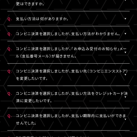
一切の責任を負いかねます。
更はできますか。
詳細はチケット販売ページでご確認ください。
※テレビ等での視聴をご希望の場合は、サンプル動画視聴ページ
A.
一度決済を完了された視聴チケットの券種変更・キャンセルは一切
でサンプル動画の映像と音声が正常に再生できることをご確認の
Q.
支払い方法は何がありますか。
お受けできません。
うえ、ご自身の判断で視聴チケットのご購入をご検討ください。
A.
クレジットカード決済、コンビニ決済がご利用いただけます。
Q.
コンビニ決済を選択しましたが、支払い方法がわかりません。
※クレジットカード決済の場合、即時決済となります。
決済の明細には「LIVESHIP」と表示されます。
※コンビニ決済の場合、お支払いがお済みでない場合のみ、券種
A.
コンビニ決済の支払い方法は、下記よりご確認ください。
Q.
コンビニ決済を選択しましたが、「お申込み受付のお知らせ」メー
変更・キャンセルが可能です。
ル（支払番号メール）が届きません。
■コンビニ決済支払い方法（手順4以降）
□ローソン・ミニストップ
A.
コンビニ決済を選択された場合、「お申込み受付のお知らせ」メー
Q.
コンビニ決済を選択しましたが、支払い先（コンビニエンスストア）
https://www.sbpayment.jp/support/how_to_pay/cvs/laws
ル（支払番号メール）は、視聴チケット販売ページでご入力いただ
を変更したいです。
□ファミリーマート
いたA!-ID（メールアドレス）宛に【@liveship.tokyo】ドメインから
https://www.sbpayment.jp/support/how_to_pay/cvs/famil
配信しております。
A.
コンビニ決済の支払先（コンビニエンスストア）を変更する場合は、
Q.
コンビニ決済を選択しましたが、支払い方法をクレジットカード決
□セイコーマート
“迷惑メール”として自動振り分け・受信拒否されていないかご確
「マイページ」内「チケット購入情報」より、支払先を変更したいチケ
済に変更したいです。
https://www.sbpayment.jp/support/how_to_pay/cvs/seico
認ください。
ットを選択。
「支払い方法・コンビニの変更」から、「コンビニ決済をキャンセル」
A.
コンビニ決済未入金の場合は、支払い方法をクレジットカード決済
Q.
コンビニ決済を選択しましたが、支払い期限内に支払いができま
支払番号は、「マイページ」内「チケット購入情報」にも記載されて
を押してください。
に変更していただけます。
せんでした。
おりますので、メールが未着の場合は上記をご確認のうえ、期限内
コンビニ決済のキャンセル後、再度「マイページ」内「チケット購入
「マイページ」内「チケット購入情報」より、支払方法を変更したいチ
にお手続きください。
情報」にアクセスいただくと、「新たに手続きする」というボタンが
ケットを選択。
A.
支払い期限を過ぎてしまった場合は、再度、チケット販売ページか