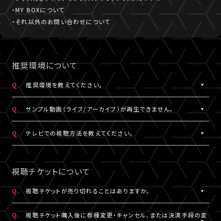
・MY BOXについて
・それ以外のお問い合わせについて
推奨環境について
Q.
推奨環境を教えてください。
A.
こちら
より推奨環境をご確認ください。
Q.
サンプル動画（ライブ/アーカイブ）が再生できません。
A.
推奨環境
をご確認ください。推奨環境でも再生できない場合は
こち
Q.
テレビでの視聴方法を教えてください。
ら
にお問い合わせください。
A.
テレビでの視聴方法の⼀例を
こちら
でご紹介しております。
テレビ視聴は、当サービスの推奨環境ではありません。
視聴チケットについて
参考にされる際は、あくまで推奨環境ではないことをご理解・ご了
承のうえ、事前にテスト視聴をお試しください。
Q.
視聴チケットが売り切れることはありますか。
A.
原則、視聴チケットの売り切れはございません。ただし公演・券種に
※テレビでのご視聴中に生じた不具合に関しては、当サービスは
Q.
視聴チケット購入後に券種変更・キャンセル、または決済手段の変
よっては枚数に限りがある場合がございます。