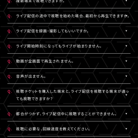
Q.
複数端末で視聴できますか。
※コンビニ決済にてお申込みをされている場合、お支払い（ご入
用されているメールアドレスをご確認のうえ、改めてログインをお
スマートフォン、タブレットをご利用の場合、LINEやメール等のアプ
有線接続、もしくはWi-Fiのご利用を推奨いたします。お客様の視聴
金）完了後にご視聴いただけます。
▼以下もあわせてご確認ください。
試しください。
リ内ブラウジングではなく、指定のブラウザ（iPhone・iPadの場合
環境に伴う閲覧の不具合に関しては、当サービスは一切の責任を
A.
チケット1枚につき1端末まで視聴可能となっております。
Q.
ライブ配信の途中で視聴を始めた場合、最初から再生できますか。
1.ご登録のA!-ID（メールアドレス）とは別のメールアドレスをご利
※「決済完了のお知らせ」メールをお受取りいただいているA!-
は「Safari」、Androidの場合は「Chrome」）で当サービスをご利
負いかねます。
複数端末でのログインが検知された場合には、一方の端末がログ
用になっていませんか？
ID（メールアドレス）にてログインしてください。
用ください。
アウトされます。
A.
ライブ配信の途中からご利用の場合は、視聴開始された時点から
Q.
ライブ配信を録画・撮影してもいいですか。
の再生となります。
2.推奨環境からお試しいただいていますか？
3.全て半角英数で入力できていますか？
A.
原則、カメラ・スマートフォンなどによる画面録画・撮影・録音は禁
Q.
ライブ開始時刻になってもライブが始まりません。
ご利用の環境が推奨環境でない場合、正常にページ遷移ができな
必ず半角数字でご入力ください。全角入力ではログインできませ
止いたします。
い可能性がございます。推奨環境は
こちら
よりご確認ください。
ん。
ただし各配信で別途案内があった場合はこれに限りません。
A.
リロード（再読み込み）をお試しいただき、視聴ページを更新してく
Q.
動画が全画面で再生されません。
スマートフォン、タブレットをご利用の場合、LINEやメール等のアプ
録画・撮影・録音を許可する案内のない配信でSNSや動画サイトな
ださい。
リ内ブラウジングではなく、指定のブラウザ（iPhone・iPadの場合
4.スペースが入っていませんか？
どへの無断転載・共有を行った場合、法的責任に問われる場合が
※リロード（再読み込み）方法はご利用端末により異なります。
A.
視聴画面の右下にある四角いボタンを押すと、全画面での表示に
Q.
音声が出ません。
は「Safari」、Androidの場合は「Chrome」）で当サービスをご利
入力の際、前後にスペースが入っていないかご確認ください。不要
ございます。
切り替わります。 全画面での視聴中に同じボタンを押すと、元の画
用ください。
なスペースを入れると認証されませんので、ご注意ください。
面サイズに戻ります。
A.
視聴ページの動画配信プレイヤーがミュート（消音）になっていな
Q.
視聴チケットを購入した端末と、ライブ配信を視聴する端末が違っ
いかをご確認ください。
ても視聴できますか？
3.全て半角英数で入力できていますか？
5.キーボードのNum Lock（ナムロック）が押されていませんか？
また、ご利用の端末がマナーモードになっていないか、音量設定が
必ず半角数字でご入力ください。全角入力ではログインできませ
ノートパソコンをご利用の方は、Num Lockキーが外れた状態で行
小さくなっていないかをご確認ください。
A.
視聴チケットをご購入いただいた際と同じA!-ID（メールアドレス）・
Q.
都合がつかず、ライブ配信中に視聴することができません。
ん。
ってください。
パスワードでログインいただければ、端末が違ってもご視聴いただ
けます。
A.
アーカイブ配信がある場合は、視聴チケットをお持ちの方に限りご
Q.
視聴に必要な、回線速度を教えてください。
4.スペースが入っていませんか？
ライブ配信を視聴する端末が
推奨環境
であることをご確認のうえ、
視聴いただけます。
入力の際、前後にスペースが入っていないかご確認ください。不要