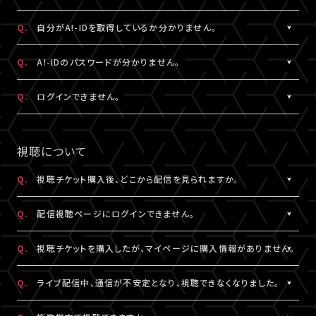
状態など詳細を記載のうえ、
ける共通の会員ID（無料）です。
こちら
よりお問い合わせください。
※A!-IDについては
［Q:A!-IDとは何ですか？］
をご参照ください。
A.
ご入力いただいたメールアドレス宛に【@liveship.tokyo】ドメイ
Q.
自分がA!-IDを取得しているか分かりません。
・「A!SMART」でグッズを購入されたことがある場合は、その際に
ンから、認証コードをお知らせするメールを配信しております。
登録されたメールアドレスがA!-IDとなります。
“迷惑メール”として自動振り分け・受信拒否されていないかご確
A.
お持ちのメールアドレスのA!-ID取得有無は、
こちら
より確認するこ
Q.
A!-IDのパスワードが分かりません。
・A!-IDが必要なファンクラブ会員の場合、そちらで登録・連携され
認ください。
とができます。
たメールアドレスがA!-IDとなります。
※すでに「A!SMART」をご利用の方はA!-IDの取得が完了していま
A.
パスワードをお忘れの場合は、
こちら
よりパスワード再設定を行え
Q.
ログインできません。
・A!-ID（メールアドレス）をお持ちでない方は、LIVESHIP会員登録
※認証コードは発行より10分間有効です。
す。ご利用のA!-ID（メールアドレス）とパスワードでログインくださ
ます。
の過程で取得していただけます。
※未着の場合、改めて新規取得からお手続きください。
い。
A.
LIVESHIPにご登録のA!-ID（メールアドレス）とパスワードをご入
・お持ちのメールアドレスのA!-ID取得有無は、
こちら
より確認する
※複数回発行された場合は、一番新しい認証コードをご利用くだ
※A!-IDが必要なファンクラブ会員の場合、そちらで登録・連携され
力ください。
視聴について
ことができます。
さい。
たメールアドレスがA!-IDとなります。
※パスワードをお忘れの場合は、
こちら
よりパスワード再設定を行
えます。
Q.
視聴チケット購入後、どこから配信を見られますか。
その他、A!-IDに関する詳細は
こちら
にてご確認ください。
A.
LIVESHIPにてチケットを購入の場合、配信視聴ページにログイン
▼以下もあわせてご確認ください。
Q.
配信視聴ページにログインできません。
のうえ、ご視聴いただけます。
1.ご登録のA!-ID（メールアドレス）とは別のメールアドレスをご利
配信視聴ページは、各公演のチケット販売ページ、「マイページ」
A.
配信視聴ページにログインいただくには視聴チケットをご購入さ
用になっていませんか？
Q.
視聴チケットを購入したが、マイページに購入情報がありません。
内「チケット購入情報」よりアクセスいただけます。
れたA!-ID（メールアドレス）と、ご自身で設定したパスワードをご入
※「決済完了のお知らせ」メールでもご案内しております。
力ください。
A.
視聴チケットをご購入されたA!-ID（メールアドレス）と、異なるA!-
2.推奨環境からお試しいただいていますか？
Q.
ライブ配信中、通信が不安定となり、視聴できなくなりました。
※アーカイブ配信がある場合、同じページからご視聴いただけま
※パスワードをお忘れの場合は、
こちら
よりパスワード再設定を行
ID（メールアドレス）でログインされている可能性がございます。
ご利用の環境が推奨環境でない場合、正常にページ遷移ができな
す。
えます。
画面右上からログアウトしていただき、@以降が異なるなど、ご利
A.
い可能性がございます。推奨環境は
本配信の視聴には高速・大容量のデータ通信が必要となります。
こちら
よりご確認ください。