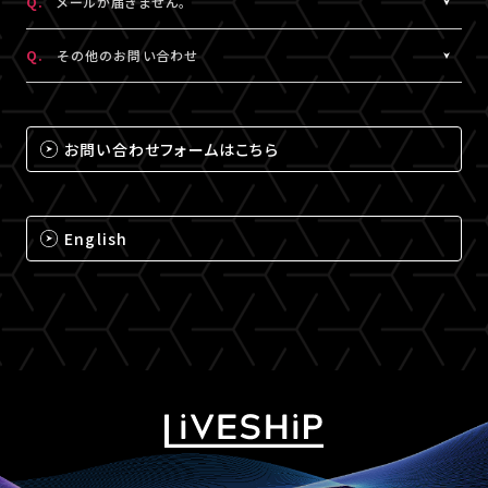
Q.
メールが届きません。
（iPhone・iPadの場合は「Safari」、Androidの場合は
A.
メールが届かない場合は、下記ドメインの受信設定をお願いいた
「Chrome」）にて閲覧ください。
Q.
その他のお問い合わせ
します。
なお、MY BOXで配信されるコンテンツは、視聴プレイヤーに
※メールの再配信はできません。迷惑メールフォルダをご確認くだ
A.
それ以外のお問い合わせについては、下記のいずれかの方法でお
ChromecastとAirPlayのアイコンは表示されません。予めご了承
さい。
問い合わせください。
ください。
お問い合わせフォームはこちら
@liveship.tokyo
【LIVESHIPお問い合わせ窓口】
@id.amob.jp
https://liveship.tokyo/mob/form/inquAdd.php?site=LS
English
グッズ配送・お届け済み商品に関して
【A!SMART お問い合わせ窓口】
https://www.asmart.jp/support