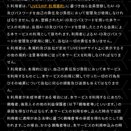
5.利用者は、「
LIVESHIP 利用規約
」に基づき自ら会員登録したA!-ID
及びパスワードを自己の責任及び負担において管理及び使用しなけれ
ばなりません。なお、登録されたA!-ID及びパスワードを用いた本サー
ビスの利用は、当該A!-ID及びパスワードを登録したとされる会員によ
る本サービスの利用として扱われます。利用者によるA!-ID及びパスワ
ードの管理及び使用に関して、当社は一切の責任を負いません。
6.利用者は、本規約及び当社が定めてLIVESHIPサイト上に表示するそ
の他の規約・注意事項等に従って本サービスを利用しなければなりま
せん。
7.利用者は、本規約に従い、自己の責任及び負担において本サービス
を利用するものとし、本サービスの利用に関して行った一切の行為及
びその結果について当社に何らの損害及び迷惑も与えてはなりませ
ん。
8.利用者が未成年者である場合には、本サービスを利用するにあたり、
親権者、後見人その他の利益保護者（以下「親権者等」といいます。）の
承諾を得なければならず、本サービスの利用を申し込んだ時点で当該
利用者に適用がある法律に基づく親権者等の承諾を得たものとして扱
われます。この場合、かかる親権者等は、本サービスの利用申込みの時