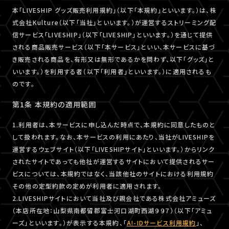
本「LIVESHIP グッズ販売利用規約」（以下「本規約」といいます。）は、株
式会社Kulture（以下「当社」といいます。）が運営するストリーミング配
信サービス「LIVESHIP」（以下「LIVESHIP」といいます。）を通じて提供
される商品販売サービス（以下「本サービス」といい、本サービスに基づ
き販売される商品を、有形又は無形であるかを問わず、以下「グッズ」と
いいます。）を利用する者（以下「利用者」といいます。）に適用されるも
のです。
第1条 本規約の適用範囲
1.利用者は、本サービスに申し込んだ時点で、本規約に同意したものと
して扱われます。なお、本サービスの利用にあたり、当社がLIVESHIPを
運営するウェブサイト（以下「LIVESHIPサイト」といいます。）からリンク
されたサイトであっても他社が運営するサイトにおいて提供されるサー
ビスについては、本規約ではなく、当該他社のサイトにおける利用規約
その他の定型約款の定めが利用者に適用されます。
2.LIVESHIPサイトにおいて当社及び親会社である株式会社アミューズ
（本店所在地：山梨県南都留郡富士河口湖町西湖９９７）（以下「アミュ
ーズ」といいます。）が表示する本規約、「
A!-IDサービス利用規約
」、