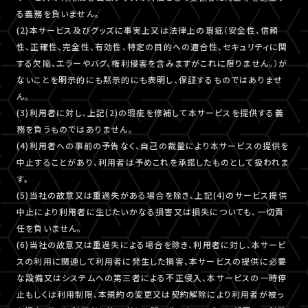
る義務を負いません。
(2)本サービス及びグッズに事実上又は法律上の瑕疵（安全性、信頼
性、正確性、完全性、有効性、特定の目的への適合性、セキュリティに関
する欠陥、エラーやバグ、権利侵害を含みますがこれに限りません。）が
ないことを明示的にも黙示的にも表明し、保証するものではありませ
ん。
(3)利用者に対し、上記(2)の瑕疵を修補して本サービスを提供する義
務を負うものではありません。
(4)利用者への事前の予告なく、自己の裁量により本サービスの提供を
中止することがあり、利用者は予めこれを承諾したものとして扱われま
す。
(5)当社の故意又は重過失がある場合を除き、上記(4)のサービス提供
中止により利用者に生じたいかなる損害又は損失についても、一切責
任を負いません。
(6)当社の故意又は重過失による場合を除き、利用者に対し、本サービ
スの利用に関連して利用者に発生した損害、本サービスの提供に必要
な設備又はシステムへの第三者による不正侵入、本サービスの一時停
止もしくは利用制限、本規約の変更又は契約解除により利用者が被っ