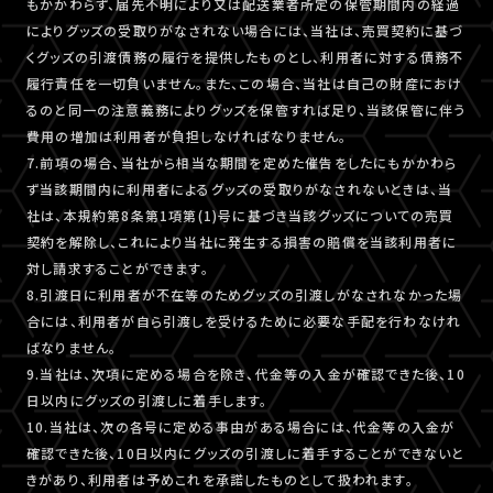
もかかわらず、届先不明により又は配送業者所定の保管期間内の経過
によりグッズの受取りがなされない場合には、当社は、売買契約に基づ
くグッズの引渡債務の履行を提供したものとし、利用者に対する債務不
履行責任を一切負いません。また、この場合、当社は自己の財産におけ
るのと同一の注意義務によりグッズを保管すれば足り、当該保管に伴う
費用の増加は利用者が負担しなければなりません。
7.前項の場合、当社から相当な期間を定めた催告をしたにもかかわら
ず当該期間内に利用者によるグッズの受取りがなされないときは、当
社は、本規約第8条第1項第(1)号に基づき当該グッズについての売買
契約を解除し、これにより当社に発生する損害の賠償を当該利用者に
対し請求することができます。
8.引渡日に利用者が不在等のためグッズの引渡しがなされなかった場
合には、利用者が自ら引渡しを受けるために必要な手配を行わなけれ
ばなりません。
9.当社は、次項に定める場合を除き、代金等の入金が確認できた後、10
日以内にグッズの引渡しに着手します。
10.当社は、次の各号に定める事由がある場合には、代金等の入金が
確認できた後、10日以内にグッズの引渡しに着手することができないと
きがあり、利用者は予めこれを承諾したものとして扱われます。