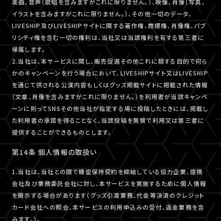
楽曲、音声（歌唱を含みますがこれに限りません。）、映像、肖像（写真、
イラストを含みますがこれに限りません。）、その他一切のデータ、
LIVESHIP及びLIVESHIPサイトに関する著作権、商標権、肖像権、パブ
リシティ権を含む一切の権利は、当社又は当該権利を有する第三者に
帰属します。
2.当社は、本サービスに関し、販売促進その他これに類する目的で何ら
かのキャンペーンを行う場合において、LIVESHIPサイト又はLIVESHIP
を通じて供される公演内容もしくはグッズ掲載サイトに掲載された情報
（文章、肖像を含みますがこれに限りません。）を利用者が当該キャンペ
ーンに則ってSNSその他当社が指定する場に投稿したときには、掲載し
た利用者の承諾を得ることなく、当該投稿を無償で利用又は第三者に
提供することができるものとします。
第14条 個人情報の取扱い
1.当社は、当社との間で機密保持契約を締結している協力企業、提携
会社及び業務委託会社に対し、本サービスを実施するために個人情報
を開示する場合があります（グッズ引渡業務、代金等決済のクレジット
カード会社への照会、本サービスの利用申込みの受付、返金業務を含
みます。）。