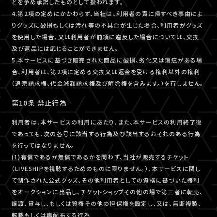
とを予め承諾したものとして扱われます。
4.第2項の定めにかかわらず、当社は、利用者の責に帰すべき事由によ
りグッズに破損もしくは汚れ等の不具合が生じた場合、利用者がグッズ
を使用した場合、又は利用者が前項に違反した場合については、交換
及び返品には応じることができません。
5.本サービスに基づき販売された商品に破損、劣化又は瑕疵がある場
合、利用者は、第2項に定める交換又は返金を受ける権利以外の権利
（追完請求権、代金減額請求権及び解除権を含みます。）を有しません。
第10条 禁止行為
利用者は、本サービスの利用にあたり、また、本サービスの利用終了後
であっても、次の各号に該当する行為及び該当するおそれのある行為
を行ってはなりません。
(1)有償であるか無償であるかを問わず、当社が販売するチケット
（LIVESHIPを視聴するためのものに限りません。）、本サービスに関し
て制作された公式グッズ、その他利用者としての資格に基づいた権利
をオークションに出品し、チケットショップその他の場で第三者に転売、
譲渡、貸与し、もしくは質権その他の担保権を設定し、又は、無断複製、
転載もしくは再配布する行為