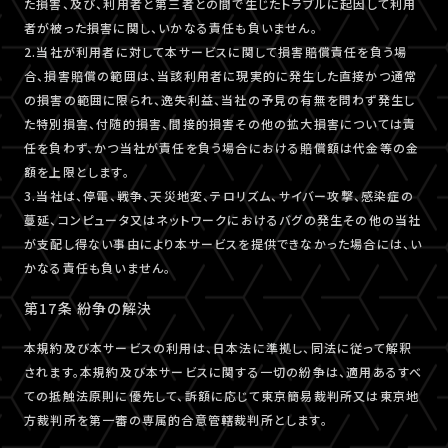
た損害、及び、利用者と第三者との間で生じたトラブルに起因して利用
者が被った損害に関し、いかなる責任も負いません。
2.当社が利用者に対して本サービスに関して損害賠償責任を負う場
合、損害賠償の範囲は、当該利用者に現実的に発生した直接かつ通常
の損害の範囲に限られ、逸失利益、当社の予見の有無を問わず発生し
た特別損害、付随的損害、間接的損害その他の拡大損害については責
任を負わず、かつ当社が責任を負う場合における賠償額は代金等の金
額を上限とします。
3.当社は、停電、戦争、天災地変、テロリズム、サイバー攻撃、感染症の
蔓延、コンピュータ又はネットワークにおけるバグの発生その他の当社
が支配し得ない事由により本サービスを提供できなかった場合には、い
かなる責任も負いません。
第17条 紛争の解決
本規約及び本サービスの利用は、日本法に準拠し、同法に従って解釈
されます。本規約及び本サービスに関する一切の紛争は、適用あるすべ
ての抵触法原則に優先して、訴額に応じて東京簡易裁判所又は東京地
方裁判所を第一審の専属的合意管轄裁判所とします。