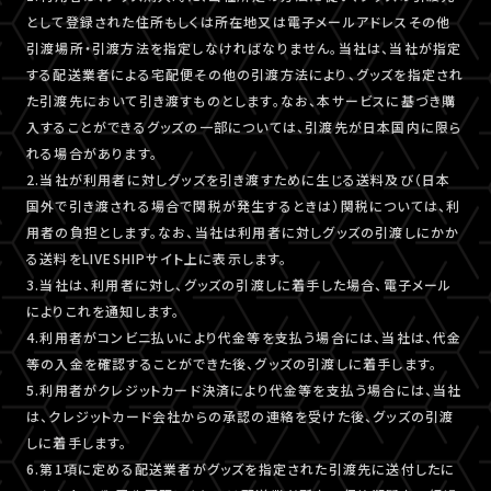
として登録された住所もしくは所在地又は電子メールアドレスその他
引渡場所・引渡方法を指定しなければなりません。当社は、当社が指定
する配送業者による宅配便その他の引渡方法により、グッズを指定され
た引渡先において引き渡すものとします。なお、本サービスに基づき購
入することができるグッズの一部については、引渡先が日本国内に限ら
れる場合があります。
2.当社が利用者に対しグッズを引き渡すために生じる送料及び（日本
国外で引き渡される場合で関税が発生するときは）関税については、利
用者の負担とします。なお、当社は利用者に対しグッズの引渡しにかか
る送料をLIVESHIPサイト上に表示します。
3.当社は、利用者に対し、グッズの引渡しに着手した場合、電子メール
によりこれを通知します。
4.利用者がコンビニ払いにより代金等を支払う場合には、当社は、代金
等の入金を確認することができた後、グッズの引渡しに着手します。
5.利用者がクレジットカード決済により代金等を支払う場合には、当社
は、クレジットカード会社からの承認の連絡を受けた後、グッズの引渡
しに着手します。
6.第1項に定める配送業者がグッズを指定された引渡先に送付したに