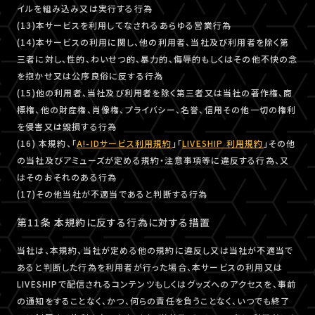
イルを組み込み又は実行する行為
(13)本サービスを利用してなされるあらゆる営業行為
(14)本サービスの利用に関し、他の利用者、当社及び利用者を除く第
三者に対し、性的、わいせつ的、暴力的、侮辱的もしくはその他不快の念
を抱かせ又は公序良俗に反する行為
(15)他の利用者、当社及び利用者を除く第三者又は当社の著作権、商
標権、他の財産権、肖像権、プライバシー、名誉、信用その他一切の権利
を侵害又は毀損する行為
(16) 本規約、「
A!-IDサービス利用規約
」「
LIVESHIP 利用規約
」その他
の当社及びアミューズが定める規約・注意事項等に違反する行為、又
はそのおそれのある行為
(17)その他当社が不適当であると判断する行為
第11条 本規約に反する行為に対する措置
当社は、本規約、当社が定める他の規約に違反し又は当社が不適当で
あると判断した行為を利用者が行った場合、本サービスの利用又は
LIVESHIPで配信されるコンテンツもしくはグッズへのアクセスを、事前
の通知をすることなく、かつ、何らの責任を負うことなく、いつでも終了