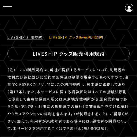
ログイン
会員登録
LIVESHIP 利⽤規約
｜
LIVESHIP グッズ販売利⽤規約
LIVESHIP グッズ販売利⽤規約
（注） この利用規約は、当社が提供するサービスについて、利用者の
権利及び義務並びに契約の条件及び制限を規定するものですので、注
意深くお読みください。特に、この利用規約は、日本法に準拠しており
（第17条）、また、本サービスに関する紛争解決はすべての抵触法原則
に優先して東京簡易裁判所又は東京地方裁判所が専属合意管轄であ
るため（第17条）、利用者の現地法での権利（陪審員裁判を受ける権利
やクラスアクションの権利を含みます。）が制限されることにご留意くだ
さい。加えて、利用者が未成年者である場合には、親権者の同意なくし
て、本サービスを利用することはできません（第3条第8項）。