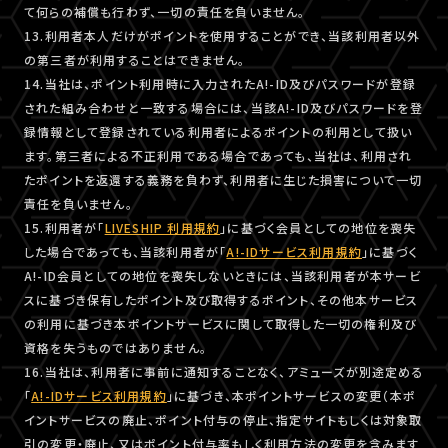
て何らの補償も行わず、一切の責任を負いません。
13.利用者本人だけがポイントを使用することができ、当該利用者以外
の第三者が利用することはできません。
14.当社は、ポイント利用時に入力されたA!-ID及びパスワードが登録
された組み合わせと一致する場合には、当該A!-ID及びパスワードを登
録情報として登録されている利用者によるポイントの利用として扱い
ます。第三者による不正利用である場合であっても、当社は、利用され
たポイントを返還する義務を負わず、利用者に生じた損害について一切
責任を負いません。
15.利用者が「
LIVESHIP 利用規約
」に基づく会員としての地位を喪失
した場合であっても、当該利用者が「
A!-IDサービス利用規約
」に基づく
A!-ID会員としての地位を喪失しないときには、当該利用者が本サービ
スに基づき保有したポイント及び取得するポイント、その他本サービス
の利用に基づき本ポイントサービスに関して取得した一切の権利及び
資格を失うものではありません。
16.当社は、利用者に事前に通知することなく、アミューズが別途定める
「
A!-IDサービス利用規約
」に基づき、本ポイントサービスの変更（本ポ
イントサービスの廃止、ポイント付与の停止、指定サイトもしくは対象取
引の変更・廃止、又はポイント付与率もしく利用方法の変更を含みます