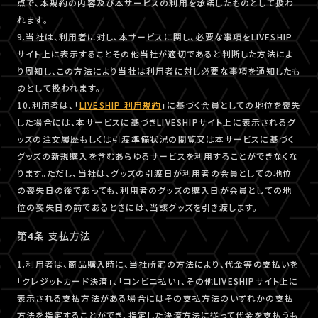
点で、本規約の内容及び本サービスの利用を承諾したものとして扱わ
れます。
9.当社は、利用者に対し、本サービスに関し、必要な事項をLIVESHIP
サイト上に表示することその他当社が適切であると判断した方法によ
り周知し、この方法により当社は利用者に対し必要な事項を通知したも
のとして扱われます。
10.利用者は、「
LIVESHIP 利用規約
」に基づく会員としての地位を喪失
した場合には、本サービスに基づきLIVESHIPサイト上に表示されるグ
ッズの注文履歴もしくは引渡準備状況の閲覧又は本サービスに基づく
グッズの新規購入を含むあらゆるサービスを利用することができなくな
ります。ただし、当社は、グッズの引渡日が利用者の会員としての地位
の喪失日の後であっても、利用者のグッズの購入日が会員としての地
位の喪失日の前であるときには、当該グッズを引き渡します。
第4条 支払方法
1.利用者は、商品購入時に、当社所定の方法により、代金等の支払いを
「クレジットカード決済」、「コンビニ払い」、その他LIVESHIPサイト上に
表示される支払方法がある場合にはその支払方法のいずれかの支払
方法を指定することができ、指定した決済方法に従って代金を支払うも