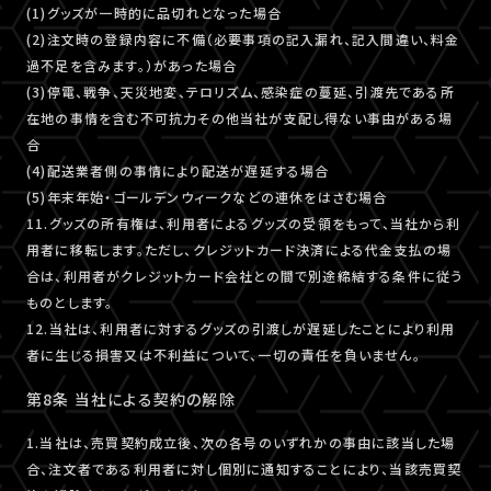
(1)グッズが一時的に品切れとなった場合
(2)注文時の登録内容に不備（必要事項の記入漏れ、記入間違い、料金
過不足を含みます。）があった場合
(3)停電、戦争、天災地変、テロリズム、感染症の蔓延、引渡先である所
在地の事情を含む不可抗力その他当社が支配し得ない事由がある場
合
(4)配送業者側の事情により配送が遅延する場合
(5)年末年始・ゴールデンウィークなどの連休をはさむ場合
11.グッズの所有権は、利用者によるグッズの受領をもって、当社から利
用者に移転します。ただし、クレジットカード決済による代金支払の場
合は、利用者がクレジットカード会社との間で別途締結する条件に従う
ものとします。
12.当社は、利用者に対するグッズの引渡しが遅延したことにより利用
者に生じる損害又は不利益について、一切の責任を負いません。
第8条 当社による契約の解除
1.当社は、売買契約成立後、次の各号のいずれかの事由に該当した場
合、注文者である利用者に対し個別に通知することにより、当該売買契