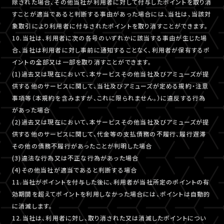
除された場合、その他当社が利用者に対して付与したポイントを取り消
すことが適当であると判断する事由があった場合には、当社は、当該対
象取引により利用者に付与されたポイントを取り消すことができます。
10.当社は、利用者に次の各号のいずれかに該当する事由が生じた場
合、当社は利用者に対し事前に通知することなく、利用者が保有するポ
イントの全部又は一部を取り消すことができます。
(1)過去又は現在において、本サービスその他当社及びアミューズが提
供する他のサービスに関して、当社及びアミューズが定める規約・注意
事項等（本規約を含みますが、これに限られません。）に違反する行為
があった場合
(2)過去又は現在において、本サービスその他当社及びアミューズが提
供する他のサービスに関して、代金等の支払債務の不履行、履行遅滞
その他の債務不履行があったことが判明した場合
(3)違法な行為又は不正な行為があった場合
(4)その他当社が適当であると判断する場合
11.当社がポイントを付与した後に、利用者が当社所定のポイントの有
効期間を超えてポイントを利用しなかった場合には、ポイントは自動的
に消滅します。
12.当社は、利用者に対し、取り消された又は消滅したポイントについ