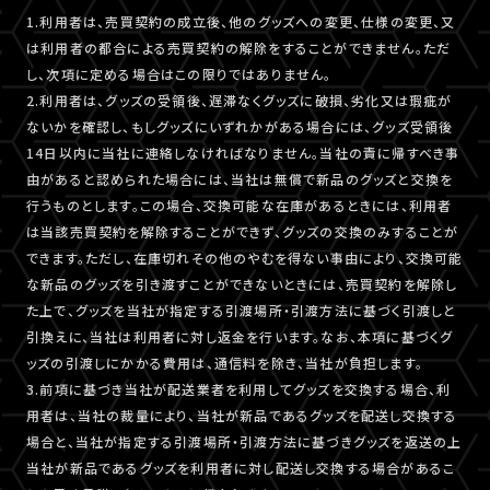
1.利用者は、売買契約の成立後、他のグッズへの変更、仕様の変更、又
は利用者の都合による売買契約の解除をすることができません。ただ
し、次項に定める場合はこの限りではありません。
2.利用者は、グッズの受領後、遅滞なくグッズに破損、劣化又は瑕疵が
ないかを確認し、もしグッズにいずれかがある場合には、グッズ受領後
14日以内に当社に連絡しなければなりません。当社の責に帰すべき事
由があると認められた場合には、当社は無償で新品のグッズと交換を
行うものとします。この場合、交換可能な在庫があるときには、利用者
は当該売買契約を解除することができず、グッズの交換のみすることが
できます。ただし、在庫切れその他のやむを得ない事由により、交換可能
な新品のグッズを引き渡すことができないときには、売買契約を解除し
た上で、グッズを当社が指定する引渡場所・引渡方法に基づく引渡しと
引換えに、当社は利用者に対し返金を行います。なお、本項に基づくグ
ッズの引渡しにかかる費用は、通信料を除き、当社が負担します。
3.前項に基づき当社が配送業者を利用してグッズを交換する場合、利
用者は、当社の裁量により、当社が新品であるグッズを配送し交換する
場合と、当社が指定する引渡場所・引渡方法に基づきグッズを返送の上
当社が新品であるグッズを利用者に対し配送し交換する場合があるこ