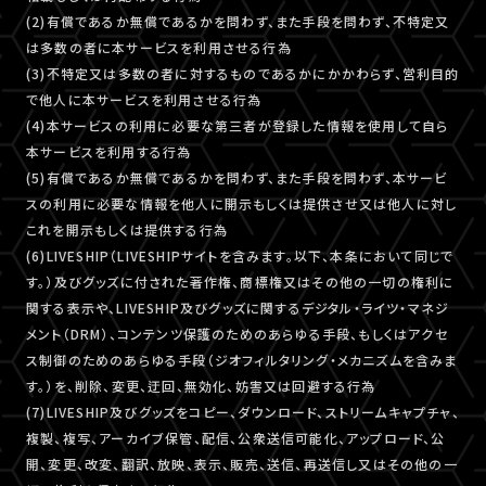
(2)有償であるか無償であるかを問わず、また手段を問わず、不特定又
は多数の者に本サービスを利用させる行為
(3)不特定又は多数の者に対するものであるかにかかわらず、営利目的
で他人に本サービスを利用させる行為
(4)本サービスの利用に必要な第三者が登録した情報を使用して自ら
本サービスを利用する行為
(5)有償であるか無償であるかを問わず、また手段を問わず、本サービ
スの利用に必要な情報を他人に開示もしくは提供させ又は他人に対し
これを開示もしくは提供する行為
(6)LIVESHIP（LIVESHIPサイトを含みます。以下、本条において同じで
す。）及びグッズに付された著作権、商標権又はその他の一切の権利に
関する表示や、LIVESHIP及びグッズに関するデジタル・ライツ・マネジ
メント（DRM）、コンテンツ保護のためのあらゆる手段、もしくはアクセ
ス制御のためのあらゆる手段（ジオフィルタリング・メカニズムを含みま
す。）を、削除、変更、迂回、無効化、妨害又は回避する行為
(7)LIVESHIP及びグッズをコピー、ダウンロード、ストリームキャプチャ、
複製、複写、アーカイブ保管、配信、公衆送信可能化、アップロード、公
開、変更、改変、翻訳、放映、表示、販売、送信、再送信し又はその他の一