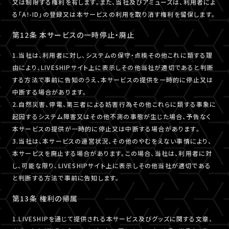
又は制限する権利を有します。また、当社及びアミューズは、利用者によ
る「A!-ID」の登録又は本サービスの利用を取り消す権利を留保します。
第12条 本サービスの一時停止・廃止
1.当社は、利用者に対し、システムの保守・点検その他これに類する理
由により、LIVESHIPサイト上に表示しその他当社が適切であると判断
する方法で事前に告知のうえ、本サービスの提供を一時的に停止又は
中断する場合があります。
2.自然災害、停電、第三者による妨害行為その他これらに類する事象に
起因するシステム障害又はその他不測の事態が生じた場合、予告なく
本サービスの提供が一時的に停止又は中断する場合があります。
3.当社は、本サービスの運営状況、その他のやむをえない事情により、
本サービスを廃止する場合があります。この場合、当社は、利用者に対
し、可能な限り、LIVESHIPサイト上に表示しその他当社が適切である
と判断する方法で事前に告知します。
第13条 権利の帰属
1.LIVESHIPを通じて提供される本サービス及びグッズに関する文章、