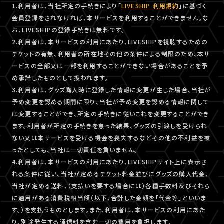
1.利用者は、当社所定の手続きにより「
LIVESHIP 利用規約
」に基づく
会員登録をされなければ、本サービスを利用することができません。な
お、LIVESHIPの登録手続きは無料です。
2.利用者は、本サービスの利用にあたり、LIVESHIPを視聴するための
チケットの有無、利用者の所在地その他の条件による制限のため、本サ
ービスの全部又は一部を利用することができない場合があることを予
め承諾したものとして扱われます。
3.利用者は、グッズ購入時に登録した情報に変更が生じた場合、当社が
予め変更を認める期間に限り、当社が予め変更を認める情報に関して
は変更することができ、所定の手続きに従いこれを変更することができ
ます。利用者が所定の手続きを怠った結果、グッズの引渡しを受けられ
ない又は本サービスを受ける機会を喪失するなどその他の不利益を被
ったとしても、当社は一切責任を負いません。
4.利用者は、本サービスの利用にあたり、LIVESHIPサイト上に表示さ
れる条件に従い、当社が定めるチケット料金並びにグッズの購入代金、
当社が定める送料、（支払いを要する場合には）各種手数料及びそれら
に適用がある消費税相当額（以下、合計した金額を「代金等」といいま
す。）を支払うものとします。また、利用者は、本サービスの利用にあた
り、別途発生する通信料を含む一切の費用を負担します。