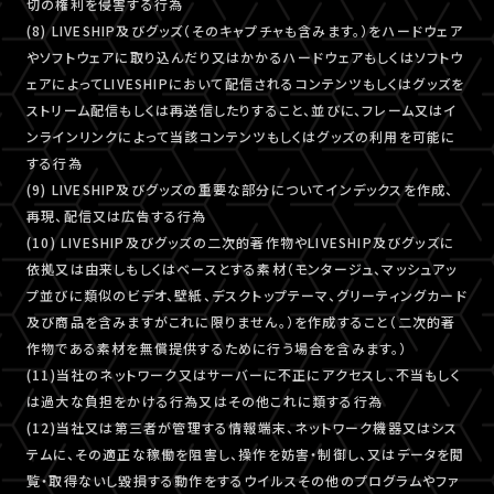
切の権利を侵害する行為
(8) LIVESHIP及びグッズ（そのキャプチャも含みます。）をハードウェア
やソフトウェアに取り込んだり又はかかるハードウェアもしくはソフトウ
ェアによってLIVESHIPにおいて配信されるコンテンツもしくはグッズを
ストリーム配信もしくは再送信したりすること、並びに、フレーム又はイ
ンラインリンクによって当該コンテンツもしくはグッズの利用を可能に
する行為
(9) LIVESHIP及びグッズの重要な部分についてインデックスを作成、
再現、配信又は広告する行為
(10) LIVESHIP及びグッズの二次的著作物やLIVESHIP及びグッズに
依拠又は由来しもしくはベースとする素材（モンタージュ、マッシュアッ
プ並びに類似のビデオ、壁紙、デスクトップテーマ、グリーティングカード
及び商品を含みますがこれに限りません。）を作成すること（二次的著
作物である素材を無償提供するために行う場合を含みます。）
(11)当社のネットワーク又はサーバーに不正にアクセスし、不当もしく
は過大な負担をかける行為又はその他これに類する行為
(12)当社又は第三者が管理する情報端末、ネットワーク機器又はシス
テムに、その適正な稼働を阻害し、操作を妨害・制御し、又はデータを閲
覧・取得ないし毀損する動作をするウイルスその他のプログラムやファ