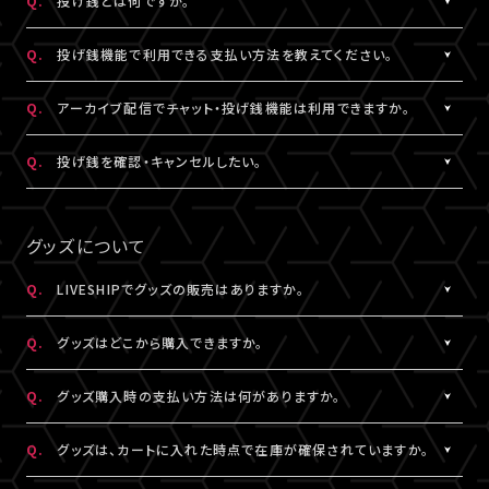
Q.
投げ銭とは何ですか。
なお、ユーザーがニックネームを変更した場合であっても、過去の
※公演によってはX連携をご利用いただけない場合があります。
欄上部「×」印）を押下すると、チャット非表示となります。 また、全
iOS：なし
チャットのニックネームは変更されず、変更前のニックネームが表
画面表示にした場合も、チャットは非表示になります。
A.
配信中にチップを送ることができる機能です。
Android：Chrome
Q.
投げ銭機能で利用できる支払い方法を教えてください。
示されます。
投げ銭機能をご利用の場合は、「マイページ」内「基本情報」にござ
※ニックネームの登録・編集は配信視聴ページからも設定いただ
います「決済情報」にてクレジットカード決済情報のご登録いただ
A.
クレジットカード決済をご利用いただけます。
Q.
アーカイブ配信でチャット・投げ銭機能は利用できますか。
けます。
くか、
投げ銭機能をご利用の場合は、「マイページ」内「基本情報」にござ
※コミュニティ機能が設定されている配信では、コミュニティ機能
配信中に配信視聴ページよりクレジットカード決済情報のご登録
います「決済情報」にてクレジットカード決済情報のご登録いただ
A.
公演により異なります。チケット販売ページなどでご確認ください。
Q.
投げ銭を確認・キャンセルしたい。
とチャット機能のニックネーム設定は連動されます。
をお願いいたします。
くか、
※公演によっては、投げ銭機能をご利用いただけない場合があり
配信中に配信視聴ページよりクレジットカード決済情報のご登録
A.
投げ銭をキャンセルすることはできません。投げ銭機能をご利用の
ます。
をお願いいたします。
場合は、金額に誤りがないか確認のうえ、ご利用ください。
グッズについて
なお、決済方法については今後追加される可能性がございます。
複数回クリックにより、重複課金となる可能性がございますので、
ご注意ください。
Q.
LIVESHIPでグッズの販売はありますか。
※ご利用になった投げ銭は「マイページ」内「投げ銭履歴」よりご
A.
グッズの販売有無は各配信により異なります。
確認いただけます。
Q.
グッズはどこから購入できますか。
A.
各配信視聴ページなどでご購入いただけます。
Q.
グッズ購入時の支払い方法は何がありますか。
LIVESHIPにご登録のA!-ID（メールアドレス）でログインのうえ、ご
利用ください。
A.
クレジットカード決済、コンビニ決済がご利用いただけます。
Q.
グッズは、カートに入れた時点で在庫が確保されていますか。
※グッズをご購入いただくには、LIVESHIPへの会員登録が必要と
なります。
A.
カートに入れた時点では在庫確保とはなりません。