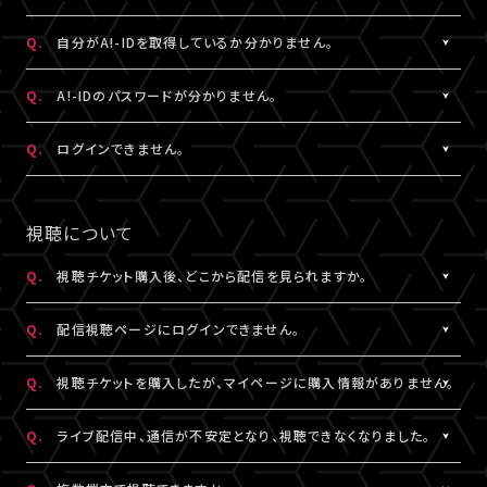
状態など詳細を記載のうえ、
ける共通の会員ID（無料）です。
こちら
よりお問い合わせください。
※A!-IDについては
［Q:A!-IDとは何ですか？］
をご参照ください。
A.
ご入力いただいたメールアドレス宛に【@liveship.tokyo】ドメイ
Q.
自分がA!-IDを取得しているか分かりません。
・「A!SMART」でグッズを購入されたことがある場合は、その際に
ンから、認証コードをお知らせするメールを配信しております。
登録されたメールアドレスがA!-IDとなります。
“迷惑メール”として自動振り分け・受信拒否されていないかご確
A.
お持ちのメールアドレスのA!-ID取得有無は、
こちら
より確認するこ
Q.
A!-IDのパスワードが分かりません。
・A!-IDが必要なファンクラブ会員の場合、そちらで登録・連携され
認ください。
とができます。
たメールアドレスがA!-IDとなります。
※すでに「A!SMART」をご利用の方はA!-IDの取得が完了していま
A.
パスワードをお忘れの場合は、
こちら
よりパスワード再設定を行え
Q.
ログインできません。
・A!-ID（メールアドレス）をお持ちでない方は、LIVESHIP会員登録
※認証コードは発行より10分間有効です。
す。ご利用のA!-ID（メールアドレス）とパスワードでログインくださ
ます。
の過程で取得していただけます。
※未着の場合、改めて新規取得からお手続きください。
い。
A.
LIVESHIPにご登録のA!-ID（メールアドレス）とパスワードをご入
・お持ちのメールアドレスのA!-ID取得有無は、
こちら
より確認する
※複数回発行された場合は、一番新しい認証コードをご利用くだ
※A!-IDが必要なファンクラブ会員の場合、そちらで登録・連携され
力ください。
視聴について
ことができます。
さい。
たメールアドレスがA!-IDとなります。
※パスワードをお忘れの場合は、
こちら
よりパスワード再設定を行
えます。
Q.
視聴チケット購入後、どこから配信を見られますか。
その他、A!-IDに関する詳細は
こちら
にてご確認ください。
A.
LIVESHIPにてチケットを購入の場合、配信視聴ページにログイン
▼以下もあわせてご確認ください。
Q.
配信視聴ページにログインできません。
のうえ、ご視聴いただけます。
1.ご登録のA!-ID（メールアドレス）とは別のメールアドレスをご利
配信視聴ページは、各公演のチケット販売ページ、「マイページ」
A.
配信視聴ページにログインいただくには視聴チケットをご購入さ
用になっていませんか？
Q.
視聴チケットを購入したが、マイページに購入情報がありません。
内「チケット購入情報」よりアクセスいただけます。
れたA!-ID（メールアドレス）と、ご自身で設定したパスワードをご入
※「決済完了のお知らせ」メールでもご案内しております。
力ください。
A.
視聴チケットをご購入されたA!-ID（メールアドレス）と、異なるA!-
2.推奨環境からお試しいただいていますか？
Q.
ライブ配信中、通信が不安定となり、視聴できなくなりました。
※アーカイブ配信がある場合、同じページからご視聴いただけま
※パスワードをお忘れの場合は、
こちら
よりパスワード再設定を行
ID（メールアドレス）でログインされている可能性がございます。
ご利用の環境が推奨環境でない場合、正常にページ遷移ができな
す。
えます。
画面右上からログアウトしていただき、@以降が異なるなど、ご利
A.
い可能性がございます。推奨環境は
本配信の視聴には高速・大容量のデータ通信が必要となります。
こちら
よりご確認ください。