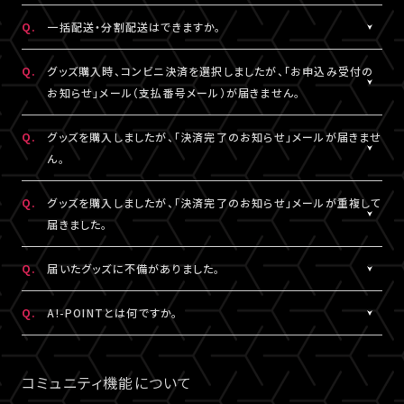
DHLにおきましては現地カスタマーサービスにお問い合わせくだ
※グッズの発送後、「グッズ発送完了のお知らせ」メールが配信さ
A.
注文番号ごとに送料がかかります。
Q.
一括配送・分割配送はできますか。
さい。
れます。
同日・同公演の注文でも、注文番号が異なれば送料は都度発生
http://www.dhl.com/en/contact_center.html
通信の関係上、メールが届かない可能性もございますので、必ず、
し、注文番号の異なる商品をまとめて発送することはできません。
A.
注文番号ごとの発送となります。
Q.
グッズ購入時、コンビニ決済を選択しましたが、「お申込み受付の
「マイページ」内「グッズ購入情報」よりご確認ください。
同日・同公演の注文でも、注文番号の異なる商品をまとめて、また
お知らせ」メール（支払番号メール）が届きません。
は分割して発送することはできません。
A.
コンビニ決済を選択された場合、「お申込み受付のお知らせ」メー
Q.
グッズを購入しましたが、「決済完了のお知らせ」メールが届きませ
ル（支払番号メール）は、LIVESHIPにご登録のA!-ID（メールアドレ
ん。
ス）宛に【@liveship.tokyo】ドメインから配信しております。
“迷惑メール”として自動振り分け・受信拒否されていないかご確
A.
「決済完了のお知らせ」メールは、LIVESHIPにご登録のA!-ID（メー
Q.
グッズを購入しましたが、「決済完了のお知らせ」メールが重複して
認ください。
ルアドレス）宛に【@liveship.tokyo】ドメインから配信しておりま
届きました。
す。 “迷惑メール”として自動振り分け・受信拒否されていないかご
なお、支払番号は支払期限内であれば、「マイページ」内「グッズ購
確認ください。
A.
「決済完了のお知らせ」メールが2通以上届いた場合、誤ってグッズ
Q.
届いたグッズに不備がありました。
入情報」にも記載されておりますので、ご確認ください。
を重複してご購入されている可能性がございます。
※「決済完了のお知らせ」メールが届いていない場合は、「マイペ
詳細を記載のうえ、
こちら
よりご連絡ください。
A.
お手数ですが、詳細を記載のうえ、商品到着後14日以内に下記よ
Q.
A!-POINTとは何ですか。
ージ」内「グッズ購入情報」をご確認ください。
りお問い合わせください。
A.
A!-POINTとは、一部のA!-IDサービスで使える・貯める事ができる
グッズ配送・お届け済み商品に関して
ポイントサービスです。
コミュニティ機能について
【A!SMART お問い合わせ窓口】
商品代金(税込)の1％がポイントとなり、商品代金以外の送料/手