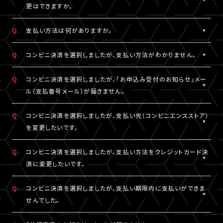
一切の責任を負いかねます。
更はできますか。
詳細はチケット販売ページでご確認ください。
※テレビ等での視聴をご希望の場合は、サンプル動画視聴ページ
A.
一度決済を完了された視聴チケットの券種変更・キャンセルは一切
でサンプル動画の映像と音声が正常に再生できることをご確認の
Q.
支払い方法は何がありますか。
お受けできません。
うえ、ご自身の判断で視聴チケットのご購入をご検討ください。
A.
クレジットカード決済、コンビニ決済がご利用いただけます。
Q.
コンビニ決済を選択しましたが、支払い方法がわかりません。
※クレジットカード決済の場合、即時決済となります。
決済の明細には「LIVESHIP」と表示されます。
※コンビニ決済の場合、お支払いがお済みでない場合のみ、券種
A.
コンビニ決済の支払い方法は、下記よりご確認ください。
Q.
コンビニ決済を選択しましたが、「お申込み受付のお知らせ」メー
変更・キャンセルが可能です。
ル（支払番号メール）が届きません。
■コンビニ決済支払い方法（手順4以降）
□ローソン・ミニストップ
A.
コンビニ決済を選択された場合、「お申込み受付のお知らせ」メー
Q.
コンビニ決済を選択しましたが、支払い先（コンビニエンスストア）
https://www.sbpayment.jp/support/how_to_pay/cvs/laws
ル（支払番号メール）は、視聴チケット販売ページでご入力いただ
を変更したいです。
□ファミリーマート
いたA!-ID（メールアドレス）宛に【@liveship.tokyo】ドメインから
https://www.sbpayment.jp/support/how_to_pay/cvs/famil
配信しております。
A.
コンビニ決済の支払先（コンビニエンスストア）を変更する場合は、
Q.
コンビニ決済を選択しましたが、支払い方法をクレジットカード決
□セイコーマート
“迷惑メール”として自動振り分け・受信拒否されていないかご確
「マイページ」内「チケット購入情報」より、支払先を変更したいチケ
済に変更したいです。
https://www.sbpayment.jp/support/how_to_pay/cvs/seico
認ください。
ットを選択。
「支払い方法・コンビニの変更」から、「コンビニ決済をキャンセル」
A.
コンビニ決済未入金の場合は、支払い方法をクレジットカード決済
Q.
コンビニ決済を選択しましたが、支払い期限内に支払いができま
支払番号は、「マイページ」内「チケット購入情報」にも記載されて
を押してください。
に変更していただけます。
せんでした。
おりますので、メールが未着の場合は上記をご確認のうえ、期限内
コンビニ決済のキャンセル後、再度「マイページ」内「チケット購入
「マイページ」内「チケット購入情報」より、支払方法を変更したいチ
にお手続きください。
情報」にアクセスいただくと、「新たに手続きする」というボタンが
ケットを選択。
A.
支払い期限を過ぎてしまった場合は、再度、チケット販売ページか