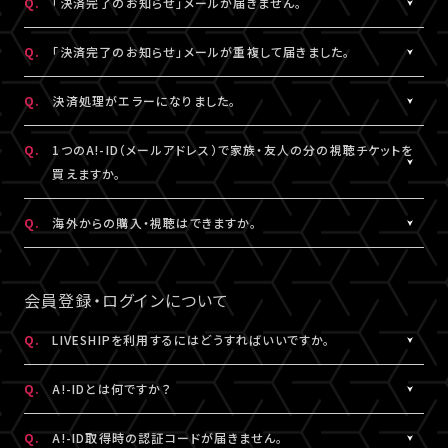
Q.
「決済完了のお知らせ」メールが届きません。
表示されます。
「支払い方法・コンビニの変更」から、「コンビニ決済をキャンセル」
らご購入手続きをお願いします。
「マイページ」に記載がない場合や、支払期限を超過した場合は、
こちらより、改めてお手続きください。
を押してください。
A.
「決済完了のお知らせ」メールは、チケットご購入時にLIVESHIPに
Q.
「決済完了のお知らせ」メールが重複して届きました。
再度、チケット販売ページより、お手続きをお願いいたします。
コンビニ決済のキャンセル後、再度「マイページ」内「チケット購入
ご登録いただいたA!-ID（メールアドレス）宛に
※コンビニ決済のキャンセルには、15分ほどお時間がかかります。
情報」にアクセスいただくと、「新たに手続きする」というボタンが
【@liveship.tokyo】ドメインから配信しております。
A.
「決済完了のお知らせ」メールが2通以上届いた場合、誤ってチケッ
Q.
決済処理がエラーになりました。
※「決済取消中」のアイコンが表示されている間はお手続きができ
表示されます。
“迷惑メール”として自動振り分け・受信拒否されていないかご確
トを重複してご購入されている可能性がございます。
ません。
こちらより、クレジットカード決済を選択のうえ、改めてお手続きく
認ください。
詳細を記載のうえ、
こちら
よりご連絡ください。
A.
▼コンビニ決済にて、よくあるエラー
Q.
1つのA!-ID（メールアドレス）で家族・友人の分の視聴チケットを
ださい。
「髙」・「﨑」のような環境依存文字をお名前にご使用された場合、
買えますか。
「決済完了のお知らせ」メールが届かない場合は、「マイページ」内
コンビニシステム側の仕様により、受付できないエラーが発生する
※コンビニ決済のキャンセルには、15分ほどお時間がかかります。
「チケット購入情報」にてご確認ください。
ことがあります。環境依存文字でご登録の場合は、マイページ「基
A.
1つのA!-ID（メールアドレス）からご購入いただける視聴チケット
Q.
海外からの購入・視聴はできますか。
※「決済取消中」のアイコンが表示されている間はお手続きができ
本情報」内「会員情報」より常用漢字などにご変更いただくか、クレ
は、ご本人様の1枚分だけになります。ご視聴される方がそれぞれ
ません。
チケットご購入済みの場合は、「決済完了のお知らせ」メールが届
ジットカード決済をご利用ください。
のA!-ID（メールアドレス）にて、視聴チケットを購入していただく必
A.
原則、視聴チケットのご購入は可能です。
※コンビニにてご入金済みの場合は、変更できません。
いていなくても、ライブ配信・アーカイブ配信は問題なくご視聴いた
要がございます。
ご視聴については、
推奨環境
を満たしているかをご確認ください。
会員登録・ログインについて
だけます。
▼クレジットカード決済にて、よくあるエラー
推奨環境を満たしていない場合は、ご視聴いただけない可能性が
クレジットカード番号やセキュリティコードなどの誤入力、有効期
※A!-IDについては
［Q:A!-IDとは何ですか？］
をご参照ください。
あります。
Q.
LIVESHIPを利用するにはどうすればいいですか。
「チケット購入情報」に、チケットが表示されていない場合は、ご購
限外、限度額超過などによるエラーの可能性がございます。今一度
また、各国の通信環境によりご視聴いただけない場合もございま
入いただけていない状態です。
A.
LIVESHIPを利用するには、A!-ID（メールアドレス）が必要です。
ご確認のうえ、お手続きください。
す。
Q.
A!-IDとは何ですか？
改めてチケット販売ページより購入手続きをお願いいたします。
LIVESHIPにアクセスし、A!-ID（メールアドレス）にてログインのう
上記ご了承のうえ、ご自身の判断にてご購入ください。
え、会員登録を行ってください。
A.
上記に当てはまらないエラーの場合は、お手数ですが、エラー時の
A!-IDとは、アーティストにまつわる様々なサービスをご利用いただ
Q.
A!-ID取得時の認証コードが届きません。