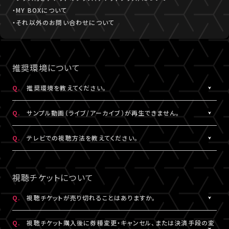
・MY BOXについて
・それ以外のお問い合わせについて
推奨環境について
Q.
推奨環境を教えてください。
A.
こちら
より推奨環境をご確認ください。
Q.
サンプル動画（ライブ/アーカイブ）が再生できません。
A.
推奨環境
をご確認ください。推奨環境でも再生できない場合は
こち
Q.
テレビでの視聴方法を教えてください。
ら
にお問い合わせください。
A.
テレビでの視聴方法の⼀例を
こちら
でご紹介しております。
テレビ視聴は、当サービスの推奨環境ではありません。
視聴チケットについて
参考にされる際は、あくまで推奨環境ではないことをご理解・ご了
承のうえ、事前にテスト視聴をお試しください。
Q.
視聴チケットが売り切れることはありますか。
A.
原則、視聴チケットの売り切れはございません。ただし公演・券種に
※テレビでのご視聴中に生じた不具合に関しては、当サービスは
Q.
視聴チケット購入後に券種変更・キャンセル、または決済手段の変
よっては枚数に限りがある場合がございます。