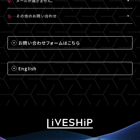
Q.
メールが届きません。
（iPhone・iPadの場合は「Safari」、Androidの場合は
A.
メールが届かない場合は、下記ドメインの受信設定をお願いいた
「Chrome」）にて閲覧ください。
Q.
その他のお問い合わせ
します。
なお、MY BOXで配信されるコンテンツは、視聴プレイヤーに
※メールの再配信はできません。迷惑メールフォルダをご確認くだ
A.
それ以外のお問い合わせについては、下記のいずれかの方法でお
ChromecastとAirPlayのアイコンは表示されません。予めご了承
さい。
問い合わせください。
ください。
お問い合わせフォームはこちら
@liveship.tokyo
【LIVESHIPお問い合わせ窓口】
@id.amob.jp
https://liveship.tokyo/mob/form/inquAdd.php?site=LS
English
グッズ配送・お届け済み商品に関して
【A!SMART お問い合わせ窓口】
https://www.asmart.jp/support