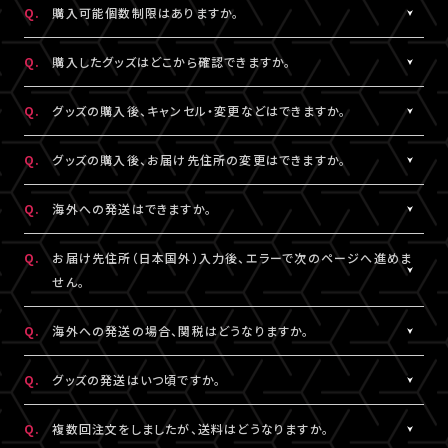
Q.
購入可能個数制限はありますか。
※LIVESHIPへの会員登録については
［Q:LIVESHIPを利用するに
ご注文手続きが完了した時点で在庫確保となります。
はどうすればいいですか。］
をご参照ください。
ただしコンビニ決済をご利用の場合、支払い期限を過ぎると在庫
A.
公演・グッズにより異なります。グッズ商品詳細ページなどでご確
Q.
購入したグッズはどこから確認できますか。
確保はリセットされますので予めご了承ください。
認ください。
A.
「決済完了のお知らせ」メール、または「マイページ」内「グッズ購入
Q.
グッズの購入後、キャンセル・変更などはできますか。
情報」よりご確認いただけます。
A.
お客様都合による商品購入後の注文内容の変更・キャンセル・返
Q.
グッズの購入後、お届け先住所の変更はできますか。
品・交換は一切お受けできません。
また、一度決済を完了された決済手段を変更することもできません
A.
購入後、「マイページ」内「グッズ購入情報」にて、配送状況が「出荷
Q.
海外への発送はできますか。
のでご注意ください。
準備前」の場合に変更が可能です。
※発送先が日本国外の場合、購入後の住所変更はできません。予
A.
公演・グッズにより異なります。グッズ商品詳細ページなどでご確
Q.
お届け先住所（日本国外）入力後、エラーで次のページへ進めま
めご了承ください。
認ください。
せん。
A.
日本国外の郵便番号をご入力する際、システムの仕様上、正しく郵
Q.
海外への発送の場合、関税はどうなりますか。
便番号を入力しているにも関わらずエラーとなる場合がございま
す。
A.
関税はお客様ご自身でお支払いください。関税の計算は各国税関
Q.
グッズの発送はいつ頃ですか。
その場合は、末尾1桁か2桁を削除、もしくは未記入にてお手続きを
の判断によります。
お試しください。
また、現地税関での商品配達停止に関しては、当サービスは一切
A.
公演・グッズにより異なります。「マイページ」内「グッズ購入情報」
Q.
複数回注文をしましたが、送料はどうなりますか。
の責任を負いかねます。
にて発送状況の確認ができます。