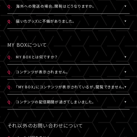
日本国外の郵便番号をご入力する際に、正しく入力しているにも関
A.
日本国外の郵便番号を入力する際、システムの仕様上、正しく郵便
Q.
海外への発送の場合、関税はどうなりますか。
わらずシステムの仕様上エラーとなる場合がございます。
番号を入力しているにも関わらずエラーとなる場合がございます。
その場合は、末尾1桁か2桁を削除、もしくは未記入にてお手続きを
その場合は、末尾1桁か2桁を削除、もしくは未記入にてお手続きを
A.
関税はお客様ご自身でお支払いください。関税の計算は各国税関
Q.
届いたグッズに不備がありました。
お試しください。
お試しください。
の判断によります。
また、現地税関での商品配達停止に関しては、当サービスは一切
A.
お手数ですが、詳細を記載のうえ、商品到着後14日以内に下記よ
なお、日本国外への配送はDHLを利用しております。
の責任を負いかねます。
りお問い合わせください。
MY BOXについて
DHLが配送対象としていない国・地域への配送はできかねます。
DHLにおきましては現地カスタマーサービスにお問い合わせくだ
予め、ご了承ください。
さい。
グッズ配送・お届け済み商品に関して
Q.
MY BOXとは何ですか？
http://www.dhl.com/en/contact_center.html
【A!SMART お問い合わせ窓口】
A.
ご購入の視聴チケットやグッズの条件に応じて、動画や画像などの
https://www.asmart.jp/support
Q.
コンテンツが表示されません。
コンテンツが配信される機能です。
コンテンツの配信がある場合、視聴チケットやグッズを購入したA!-
A.
コンテンツが表示されない場合は、コンテンツ配信期間外である
Q.
「MY BOX」にコンテンツが表示されているが、閲覧できません。
ID（メールアドレス）とパスワードでログインのうえ、「マイページ」
か、配信対象外の視聴チケットやグッズを購入されている可能性が
内「MY BOX」から確認することができます。
あります。
A.
コンテンツが「MY BOX」に表示されているにも関わらず閲覧でき
Q.
コンテンツの配信期間が過ぎてしまいました。
コンテンツの配信有無や、配信期間については、各公演のチケット
コンテンツ配信期間は、各公演のチケット販売ページやグッズ商品
ない場合、コンテンツ配信期間を経過したか、ご利用端末が推奨環
販売ページやグッズ商品詳細ページ、MY BOXなどでご確認くださ
詳細ページ、MY BOXなどでご確認ください。
境ではない可能性があります。
A.
配信期間終了後のコンテンツは、再配信いたしません。予めご了承
い。
※チケットの購入情報は、「マイページ」内「チケット購入情報」にて
推奨環境は
こちら
よりご確認ください。
ください。
それ以外のお問い合わせについて
ご確認ください。
スマートフォン、タブレットをご利用の場合、LINEやメール等のアプ
リ内ブラウジングではなく、推奨環境にある指定のブラウザ