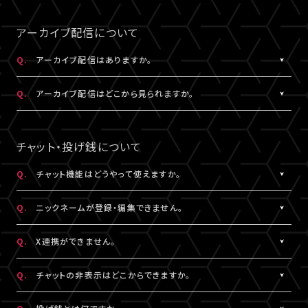
事前にサンプル動画の映像と音声が正常に再生できることをご確
公演によってはアーカイブ配信のみの視聴でも視聴チケットのご
A.
LIVESHIPの配信をより良い画質でご覧いただくには、インターネ
なスペースを入れると認証されませんので、ご注意ください。
認ください。
購入が可能です。券種や決済方法により販売期間や販売価格など
ットの安定した接続速度 (以下の表を参照) を確保していただくこ
アーカイブ配信について
が異なります。
とをお勧めします。
5.キーボードのNum Lock（ナムロック）が押されていませんか？
Q.
アーカイブ配信はありますか。
ノートパソコンをご利用の方は、Num Lockキーが外れた状態で行
QUALITY
ってください。
A.
公演により異なります。
必要速度
推奨速度
Q.
アーカイブ配信はどこから見られますか。
（解像度）
アーカイブ配信がある場合は、視聴チケットをお持ちの方に限りご
視聴いただけます。
A.
アーカイブ配信がある場合は、ライブ配信と同じ配信視聴ページ
1080P
15Mbps以上
20Mbps以上
公演によってはアーカイブ配信のみの視聴でも視聴チケットのご
でご視聴いただけます。
チャット・投げ銭について
購入が可能です。券種や決済方法により販売期間や販売価格など
配信視聴ページは、各公演のチケット販売ページ、「
マイページ
」
720P
6Mbps以上
9Mbps以上
が異なります。
内「チケット購入情報」よりアクセスいただけます。
Q.
チャット機能はどうやって使えますか。
※「決済完了のお知らせ」メールでもご案内しております。
A.
ライブ配信中にご利用いただけるサービスです。
480P
2Mbps以上
3Mbps以上
Q.
ニックネームが登録・編集できません。
ただし、公演によってはチャット機能をご利用いただけない場合が
あります。
A.
チャットをするには、ニックネームの設定が必要です。
360P
0.8Mbps以上
1.2Mbps以上
Q.
X連携ができません。
詳細はチケット販売ページでご確認ください。
ニックネームは「
マイページ
」内「投稿設定」にて登録・変更が可能
です。
A.
X連携は「
マイページ
」内「投稿設定」にて設定が可能です。
解像度が選択できる推奨ブラウザは下記のとおりです。
Q.
チャットの非表示はどこからできますか。
絵文字・機種依存文字等が含まれている場合は登録できませんの
詳しくは
こちら
をご確認ください。
Windows：Chrome、Firefox、Edge
でご注意ください。
※X連携は配信視聴ページからも設定いただけます。
A.
チャット欄下部の「チャットを非表示」（スマートフォンではチャット
Mac：Chrome、Firefox