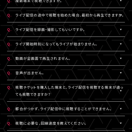
Q.
複数端末で視聴できますか。
※コンビニ決済にてお申込みをされている場合、お支払い（ご入
用されているメールアドレスをご確認のうえ、改めてログインをお
スマートフォン、タブレットをご利用の場合、LINEやメール等のアプ
有線接続、もしくはWi-Fiのご利用を推奨いたします。お客様の視聴
金）完了後にご視聴いただけます。
▼以下もあわせてご確認ください。
試しください。
リ内ブラウジングではなく、指定のブラウザ（iPhone・iPadの場合
環境に伴う閲覧の不具合に関しては、当サービスは一切の責任を
A.
チケット1枚につき1端末まで視聴可能となっております。
Q.
ライブ配信の途中で視聴を始めた場合、最初から再生できますか。
1.ご登録のA!-ID（メールアドレス）とは別のメールアドレスをご利
※「決済完了のお知らせ」メールをお受取りいただいているA!-
は「Safari」、Androidの場合は「Chrome」）で当サービスをご利
負いかねます。
複数端末でのログインが検知された場合には、一方の端末がログ
用になっていませんか？
ID（メールアドレス）にてログインしてください。
用ください。
アウトされます。
A.
ライブ配信の途中からご利用の場合は、視聴開始された時点から
Q.
ライブ配信を録画・撮影してもいいですか。
の再生となります。
2.推奨環境からお試しいただいていますか？
3.全て半角英数で入力できていますか？
A.
原則、カメラ・スマートフォンなどによる画面録画・撮影・録音は禁
Q.
ライブ開始時刻になってもライブが始まりません。
ご利用の環境が推奨環境でない場合、正常にページ遷移ができな
必ず半角数字でご入力ください。全角入力ではログインできませ
止いたします。
い可能性がございます。推奨環境は
こちら
よりご確認ください。
ん。
ただし各配信で別途案内があった場合はこれに限りません。
A.
リロード（再読み込み）をお試しいただき、視聴ページを更新してく
Q.
動画が全画面で再生されません。
スマートフォン、タブレットをご利用の場合、LINEやメール等のアプ
録画・撮影・録音を許可する案内のない配信でSNSや動画サイトな
ださい。
リ内ブラウジングではなく、指定のブラウザ（iPhone・iPadの場合
4.スペースが入っていませんか？
どへの無断転載・共有を行った場合、法的責任に問われる場合が
※リロード（再読み込み）方法はご利用端末により異なります。
A.
視聴画面の右下にある四角いボタンを押すと、全画面での表示に
Q.
音声が出ません。
は「Safari」、Androidの場合は「Chrome」）で当サービスをご利
入力の際、前後にスペースが入っていないかご確認ください。不要
ございます。
切り替わります。 全画面での視聴中に同じボタンを押すと、元の画
用ください。
なスペースを入れると認証されませんので、ご注意ください。
面サイズに戻ります。
A.
視聴ページの動画配信プレイヤーがミュート（消音）になっていな
Q.
視聴チケットを購入した端末と、ライブ配信を視聴する端末が違っ
いかをご確認ください。
ても視聴できますか？
3.全て半角英数で入力できていますか？
5.キーボードのNum Lock（ナムロック）が押されていませんか？
また、ご利用の端末がマナーモードになっていないか、音量設定が
必ず半角数字でご入力ください。全角入力ではログインできませ
ノートパソコンをご利用の方は、Num Lockキーが外れた状態で行
小さくなっていないかをご確認ください。
A.
視聴チケットをご購入いただいた際と同じA!-ID（メールアドレス）・
Q.
都合がつかず、ライブ配信中に視聴することができません。
ん。
ってください。
パスワードでログインいただければ、端末が違ってもご視聴いただ
けます。
A.
アーカイブ配信がある場合は、視聴チケットをお持ちの方に限りご
Q.
視聴に必要な、回線速度を教えてください。
4.スペースが入っていませんか？
ライブ配信を視聴する端末が
推奨環境
であることをご確認のうえ、
視聴いただけます。
入力の際、前後にスペースが入っていないかご確認ください。不要