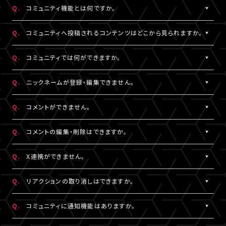
https://www.asmart.jp/support
数料については、ポイント付与対象外です。
Q.
コミュニティ機能とは何ですか。
A!-POINTは商品の発送後、約2週間で加算されます。
A.
配信視聴ページに投稿される期間限定コンテンツをお楽しみいた
ポイントの残高、有効期限、付与履歴については
A!-IDサイト
にロ
Q.
コミュニティへ投稿されるコンテンツはどこから見られますか。
だける機能です。
グイン後、マイページよりご確認いただけます。
コミュニティ機能が提供されている配信に限り、対象の視聴チケッ
A.
対象の視聴チケットを購入したA!-ID（メールアドレス）とパスワー
なお、LIVESHIPでのポイント利用はできません。A!-POINT・A!-ID
Q.
コミュニティでは何ができますか。
トを購入したユーザーのみがご利用・閲覧することができます。
ドでログインのうえ、配信視聴ページ内「スペシャル」から閲覧する
については
こちら
。
ことができます。
A.
配信視聴ページに投稿される期間限定コンテンツをお楽しみいた
Q.
ニックネームが登録・編集できません。
なお、各公演・視聴チケット種別によりコミュニティ機能の有無は
だけるほか、投稿されたコンテンツに対して、コメントやリアクショ
※ポイントの現金への換金はできません。
異なります。
ンをすることができます。
A.
※ポイントを他人に譲渡したり、別のA!-IDでの保有ポイントと合
コメントをするには、ニックネームの設定が必要です。
Q.
コメントができません。
また、コミュニティごと（配信ごと）に、コンテンツの内容や投稿頻
また、他のユーザーのコメントに対してもリアクションをすること
算してご使用いただく事はできません。
ニックネームは「マイページ」内「投稿設定」にて登録・変更が可能
度などは異なります。予めご了承ください。
ができます。
※正しくお支払いいただけなかった場合、付与したポイントを回収
です。
A.
コミュニティ機能ガイドライン
に反している可能性がございます。
Q.
コメントの編集・削除はできますか。
させていただく場合がございます。
絵文字・機種依存文字等が含まれている場合は登録できませんの
入力内容を変更してもコメントができない場合は
こちら
にお問い合
でご注意ください。
わせください。
A.
ご自身のコメントは「削除する」より削除することができます。
Q.
X連携ができません。
なお、ユーザーがニックネームを変更した場合であっても、過去の
ただし、一度投稿済みのコメントを編集することはできません。編
コメントのニックネームは変更されず、変更前のニックネームが表
集したい場合は、投稿済みのコメントを削除してから新たにコメン
A.
X連携は「マイページ」内「投稿設定」にて設定が可能です。
Q.
リアクションの取り消しはできますか。
示されます。
トしていただく必要がございます。
詳しくは
こちら
をご確認ください。
※ニックネームの登録・編集は配信視聴ページからも設定いただ
※X連携は配信視聴ページからも設定いただけます。
A.
ご自身でつけたリアクションは再度「♡」を押していただくことで取
Q.
コミュニティに通知機能はありますか。
けます。
※公演によってはX連携をご利用いただけない場合があります。
り消しすることができます。
※チャット機能が設定されている配信では、コミュニティ機能とチ
A.
現在、通知機能はございません。