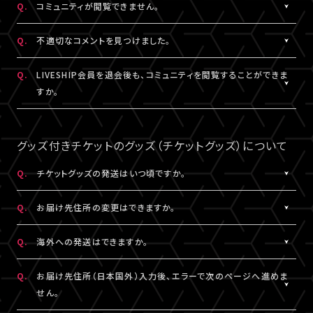
Q.
コミュニティが閲覧できません。
ャット機能のニックネーム設定は連動されます。
コンテンツの投稿、コメント、リアクションはユーザーへ通知され
ません。
A.
コミュニティが表示されない場合は、コミュニティ機能実施期間外
Q.
不適切なコメントを見つけました。
であるか、対象外の視聴チケットを購入されている可能性がありま
す。
A.
コミュニティ機能ガイドライン
に反するコメントなどを見つけた場
Q.
LIVESHIP会員を退会後も、コミュニティを閲覧することができま
コミュニティの実施有無や、実施期間については、各公演のチケッ
合は、コメント内の「報告する」ボタンより管理者に報告をすること
すか。
ト販売ページなどでご確認ください。
ができます。
なお、通報機能は報告された当該コメントの削除を保証するもの
A.
LIVESHIP会員を退会された場合は、コミュニティ機能提供期間内
ではございません。
であってもご利用・閲覧いただけなくなります。
グッズ付きチケットのグッズ（チケットグッズ）について
なお、過去のコメント・リアクション及びニックネームは、LIVESHIP
会員を退会された場合でも引き続きコミュニティに掲載されます。
Q.
チケットグッズの発送はいつ頃ですか。
予めご了承ください。
A.
公演・券種により異なります。
Q.
お届け先住所の変更はできますか。
「マイページ」内「チケット購入情報」にて発送状況の確認ができま
す。
A.
購入後、「マイページ」内「チケット購入情報」にて、配送状況が「出
Q.
海外への発送はできますか。
※チケットグッズの発送後、「チケットグッズ発送完了のお知らせ」
荷準備前」の場合に変更が可能です。
メールが配信されます。
※発送先が日本国外の場合、購入後の住所変更はできません。予
A.
公演・券種により異なります。チケット販売ページにてご確認くださ
Q.
お届け先住所（日本国外）入力後、エラーで次のページへ進めま
通信の関係上、メールが届かない可能性もございますので、必ず、
めご了承ください。
い。
せん。
「マイページ」内「チケット購入情報」よりご確認ください。