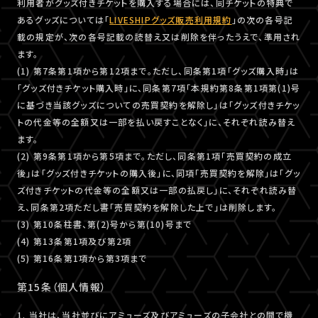
利用者がグッズ付きチケットを購入する場合には、同チケットの特典で
あるグッズについては「
LIVESHIPグッズ販売利用規約
」の次の各号記
載の規定が、次の各号記載の読替え又は削除を伴ったうえで、準用され
ます。
(1) 第7条第1項から第12項まで。ただし、同条第1項「グッズ購入時」は
「グッズ付きチケット購入時」に、同条第7項「本規約第8条第1項第(1)号
に基づき当該グッズについての売買契約を解除し」は「グッズ付きチケッ
トの代金等の全額又は一部を払い戻すことなく」に、それぞれ読み替え
ます。
(2) 第9条第1項から第5項まで。ただし、同条第1項「売買契約の成立
後」は「グッズ付きチケットの購入後」に、同項「売買契約を解除」は「グッ
ズ付きチケットの代金等の全額又は一部の払戻し」に、それぞれ読み替
え、同条第2項ただし書「売買契約を解除した上で」は削除します。
(3) 第10条柱書、第(2)号から第(10)号まで
(4) 第13条第1項及び第2項
(5) 第16条第1項から第3項まで
第15条（個人情報）
1. 当社は、当社並びにアミューズ及びアミューズの子会社との間で機