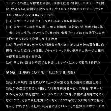
テムに、その適正な稼働を阻害し、操作を妨害・制御し、又はデータを閲
覧・取得ないし毀損する動作をするウイルスその他のプログラムやファ
イルを組み込み又は実行する行為
(13) 本サービスを利用してなされるあらゆる営業行為
(14) 本サービスの利用に関し、他の利用者、当社及び利用者を除く第
三者に対し、性的、わいせつ的、暴力的、侮辱的もしくはその他不快の念
を抱かせ又は公序良俗に反する行為
(15) 他の利用者、当社及び利用者を除く第三者又は当社の著作権、商
標権、他の財産権、肖像権、プライバシー、名誉、信用その他一切の権利
を侵害又は毀損する行為
(16) その他、当社が不適切と判断し本サイトにおいて表示する行為
第9条 （本規約に反する行為に対する措置）
当社は、本規約、当社及びアミューズが定める他の規約に違反し又は
当社が不適当であると判断した行為を利用者が行った場合、本サービ
スの利用又は本配信コンテンツへのアクセスを、事前の通知をすること
なく、かつ、何らの責任を負うことなく、いつでも終了又は制限する権利
を有します。また、当社は、利用者による「A!-ID」の登録又は本サービス