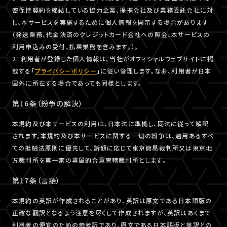
密保持契約を締結している協力企業、提携会社及び業務委託会社に対
し、本サービスを実施するために個人情報を開示する場合があります
（発送業務、代金決済のクレジットカード会社への照会、本サービスの
利用申込みの受付、払戻業務を含みます。）。
2. 利用者が登録した個人情報は、当社がオフィシャルウェブサイトに掲
載する「
プライバシーポリシー
」に従い管理します。なお、利用者が日本
国外に所在する場合であっても同様とします。
第16条（紛争の解決）
本規約及び本サービスの利用は、日本法に準拠し、同法に従って解釈
されます。本規約及び本サービスに関する一切の紛争は、適用あるすべ
ての抵触法原則に優先して、訴額に応じて東京簡易裁判所又は東京地
方裁判所を第一審の専属的合意管轄裁判所とします。
第17条（言語）
本規約の英訳が作成されることがあり、英訳は原文である日本語版の
正確な翻訳となるよう注意を尽くして作成されますが、英訳はあくまで
利用者の便宜のための参考訳であり、原文である日本語版と英訳との