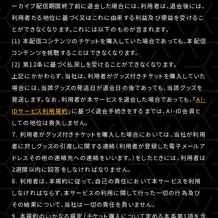
ーカイブ配信期間終了前に退会した場合には、利用者は、退会後には、
利用者たる地位に基づく又はこれに由来する利益及び便益を受けるこ
とができなくなります。これには以下のものが含まれます。
(1) 本配信コンテンツのチケットを購入していた場合であっても、本配信
コンテンツを視聴することはできなくなります。
(2) 第12条に基づく払戻しを受けることができなくなります。
上記にかかわらず、当社は、利用者がグッズ付きチケットを購入していた
場合には、当該グッズの発送日が退会日の後であっても、当該グッズを
発送します。なお、利用者が本サービスを退会した場合であっても、「
A!-
IDサービス利用規約
」に基づく退会手続きをするまでは、A!-ID会員と
しての地位は喪失しません。
7. 利用者がグッズ付きチケットを購入した場合においては、当社が利用
者に対しグッズの引渡しに関する連絡（利用者が登録した電子メールア
ドレスその他の連絡先への連絡をいいます。）をしたときには、利用者は
2週間以内に回答をしなければなりません。
8. 利用者は、本規約に従って、自己の責任において本サービスを利用
しなければならず、本サービスの利用に関して行った一切の行為及び
その結果について、当社は一切の責任を負いません。
9. 本規約のいかなる規定（チケット購入について定める本条第1項を含