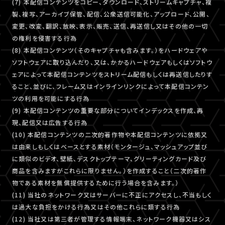
(7) 本配信コンテンツをコピー、ダウンロード、ストリームキャプチャ、複
製、複写、アーカイブ保管、配信、公衆送信可能化、アップロード、公開、
変更、改変、翻訳、放映、表示、販売、送信、再送信し又はその他の一切
の権利を侵害する行為
(8) 本配信コンテンツ（そのキャプチャも含みます。）をハードウェアや
ソフトウェアに取り込んだり、又は、かかるハードウェアもしくはソフトウ
ェアによって本配信コンテンツをストリーム配信もしくは再送信したりす
ること、並びに、フレーム又はインラインリンクによって本配信コンテン
ツの利用を可能にする行為
(9) 本配信コンテンツの重要な部分についてインデックスを作成、再
現、配信又は広告する行為
(10) 本配信コンテンツの二次的著作物や本配信コンテンツに依拠又
は由来しもしくはベースとする素材（モンタージュ、マッシュアップ並び
に類似のビデオ、壁紙、デスクトップテーマ、グリーティングカード及び
商品を含みますがこれらに限りません。）を作成すること（二次的著作
物である素材を無償提供するために行う場合を含みます。）
(11) 当社のネットワーク又はサーバーに不正にアクセスし、不当もしく
は過大な負担をかける行為又はその他これらに類する行為
(12) 当社又は第三者が管理する情報端末、ネットワーク機器又はシス