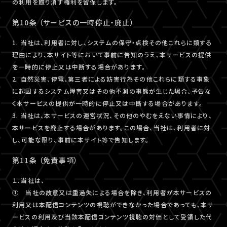
の利用を取り消す権利を留保します。
第10条 （サービスの一時停止・廃止）
1. 当社は、利用者に対し、システムの保守・点検その他これらに類する
理由により、本サイト等において事前に告知のうえ、本サービスの提供
を一時的に停止又は中断する場合があります。
2. 自然災害、停電、第三者による妨害行為その他これらに類する事象
に起因するシステム障害又はその他不測の事態が生じた場合、予告な
く本サービスの提供が一時的に停止又は中断する場合があります。
3. 当社は、本サービスの運営状況、その他のやむをえない事情により、
本サービスを廃止する場合があります。この場合、当社は、利用者に対
し、可能な限り、事前に本サイト等で告知します。
第11条 （免責事項）
１．当社は、
① 当社の故意又は重過失による場合を除き、利用者が本サービスの
利用又は本配信コンテンツの視聴ができなかった場合であっても、本サ
ービスの利用及び当該本配信コンテンツ視聴の対価として受領した代