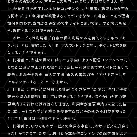
とを予め確認のうえ、本サービスを申し込まなければなりません。な
お、配信期間を終了した本配信コンテンツは、利用者が視聴したか否か
を問わず、また利用者が視聴することができなかった場合にはその理由
如何を問わず、当社が別途定めて本サイトにおいて表示する場合を除
き、視聴することはできません。
3. 本サービスは利用者ご自身の個人利用のみを目的とするものであ
り、利用者は、登録した「A!-ID」アカウント1つに対し、チケット1枚を購
入することができます。
4. 利用者は、当社の責めに帰すべき事由により本配信コンテンツの元
となる公演が中止された場合又は当社が別途定めて本サイトにおいて
表示する場合を除き、申込完了後、申込内容及び支払方法を変更し又
はキャンセルすることはできません。
5. 利用者は、申込時に登録した情報に変更が生じた場合、当社が予め
変更を認める情報に関しては変更することができ、速やかに所定の変
更手続きを行わなければなりません。利用者が変更手続きを怠った結
果、本サービスを受ける機会を喪失するなどその他の不利益を被った
としても、当社は一切責任を負いません。
6. 利用者は、いつでも本サービスの利用を中止し、本サービスを退会す
ることができます。ただし、利用者が本配信コンテンツの配信前又はア