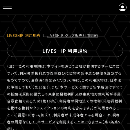
ログイン
会員登録
LIVESHIP 利⽤規約
｜
LIVESHIP グッズ販売利⽤規約
LIVESHIP 利用規約
（注） この利用規約は、本サイトを通じて当社が提供するサービスに
ついて、利用者の権利及び義務並びに契約の条件及び制限を規定する
ものですので、注意深くお読みください。特に、この利用規約は、日本法
に準拠しており（第16条）、また、本サービスに関する紛争解決はすべて
の抵触法原則に優先して東京簡易裁判所又は東京地方裁判所が専属
合意管轄であるため（第16条）、利用者の現地法での権利（陪審員裁判
を受ける権利やクラスアクションの権利を含みます。）が制限されるこ
とにご留意ください。加えて、利用者が未成年者である場合には、親権
者の同意なくして、本サービスを利用することはできません（第2条第5
項）。