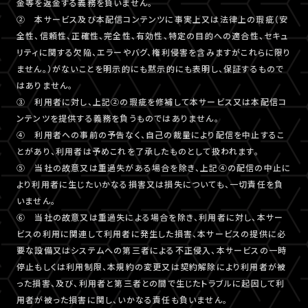
金等を返金する義務を負いません。
② 本サービス及び本配信コンテンツに事実上又は法律上の瑕疵（安
全性、信頼性、正確性、完全性、有効性、特定の目的への適合性、セキュ
リティに関する欠陥、エラーやバグ、権利侵害を含みますがこれらに限り
ません。）がないことを明示的にも黙示的にも表明し、保証するもので
はありません。
③ 利用者に対し、上記②の瑕疵を修補して本サービス又は本配信コ
ンテンツを提供する義務を負うものではありません。
④ 利用者への事前の予告なく、自己の裁量により配信を中止するこ
とがあり、利用者は予めこれを了承したものとして扱われます。
⑤ 当社の故意又は重過失がある場合を除き、上記④の配信の中止に
より利用者に生じたいかなる損害又は損失についても、一切責任を負
いません。
⑥ 当社の故意又は重過失による場合を除き、利用者に対し、本サー
ビスの利用に関連して利用者に発生した損害、本サービスの提供に必
要な設備又はシステムへの第三者による不正侵入、本サービスの一時
停止もしくは利用制限、本規約の変更又は契約解除により利用者が被
った損害、及び、利用者と第三者との間で生じたトラブルに起因して利
用者が被った損害に関し、いかなる責任も負いません。