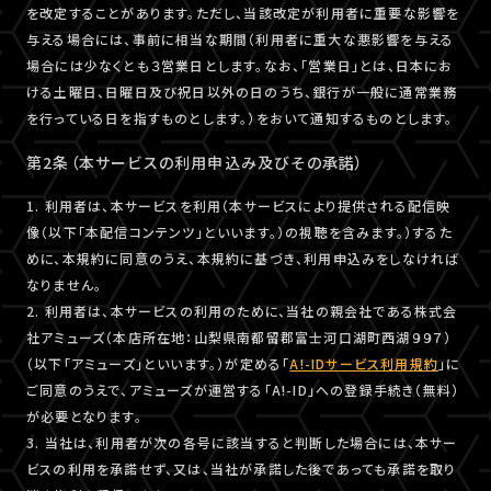
を改定することがあります。ただし、当該改定が利用者に重要な影響を
与える場合には、事前に相当な期間（利用者に重大な悪影響を与える
場合には少なくとも３営業日とします。なお、「営業日」とは、日本にお
ける土曜日、日曜日及び祝日以外の日のうち、銀行が一般に通常業務
を行っている日を指すものとします。）をおいて通知するものとします。
第2条（本サービスの利用申込み及びその承諾）
1. 利用者は、本サービスを利用（本サービスにより提供される配信映
像（以下「本配信コンテンツ」といいます。）の視聴を含みます。）するた
めに、本規約に同意のうえ、本規約に基づき、利用申込みをしなければ
なりません。
2. 利用者は、本サービスの利用のために、当社の親会社である株式会
社アミューズ（本店所在地：山梨県南都留郡富士河口湖町西湖９９７）
（以下「アミューズ」といいます。）が定める「
A!-IDサービス利用規約
」に
ご同意のうえで、アミューズが運営する「A!-ID」への登録手続き（無料）
が必要となります。
3. 当社は、利用者が次の各号に該当すると判断した場合には、本サー
ビスの利用を承諾せず、又は、当社が承諾した後であっても承諾を取り