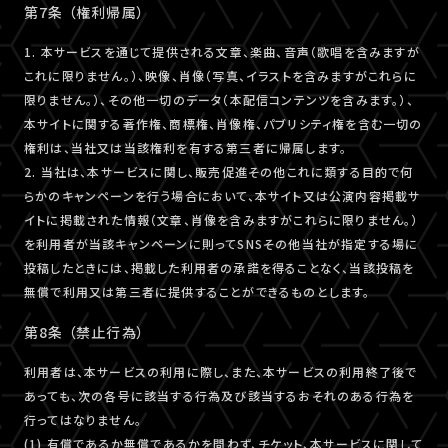
第7条 （権利帰属）
1. 本サービスを通じて提供される文章、楽曲、音声（歌唱を含みますが
これに限りません。）、映像、肖像（写真、イラストを含みますがこれらに
限りません。）、その他一切のデータ（本配信コンテンツを含みます。）、
本サイトに関する著作権、商標権、肖像権、パブリシティ権を含む一切の
権利は、当社又は当該権利を有する第三者に帰属します。
2. 当社は、本サービスに関し、販売促進その他これに類する目的で何
らかのキャンペーンを行う場合において、本サイト又は公演内容掲載サ
イトに掲載された情報（文章、肖像を含みますがこれらに限りません。）
を利用者が当該キャンペーンに則ってSNSその他当社が指定する場に
投稿したときには、掲載した利用者の承諾を得ることなく、当該投稿を
無償で利用又は第三者に提供することができるものとします。
第8条 （禁止行為）
利用者は、本サービスの利用に際し、また、本サービスの利用終了後で
あっても、次の各号に該当する行為及び該当するおそれのある行為を
行ってはなりません。
(1) 有償であるか無償であるかを問わず、チケット、本サービスに関して