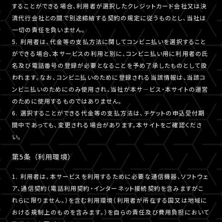
することができる場合、利用者が選択したクレジットカード会社又は決
済代行会社との間で別途締結する契約の規定に従うものとし、当社は
一切の責任を負いません。
5. 利用者は、代金等の支払方法に関してコンビニ払いを選択すること
ができる場合、本サービスの利用と別に、コンビニ払い用に利用者の氏
名及び電話番号の登録が必要となることを予め了承したものとして扱
われます。なお、コンビニ払いのために登録される当該情報は、当該コ
ンビニ払いのためにのみ使用され、当社が本サ―ビス・本サイトの運営
のために使用するものではありません。
6. 選択することができる代金等の支払方法は、チケットの申込受付期
間中であっても、変更される場合があります。本サイトをご確認くださ
い。
第5条 （利用環境）
1. 利用者は、本サービスを利用するために必要な通信機器、ソフトウェ
ア、通信契約（電話利用契約・インターネット接続契約を含みますがこ
れらに限りません。）を含む利用環境（利用者が所在する国又は地域に
おける規制上のものを含みます。）を自らの責任及び費用負担において