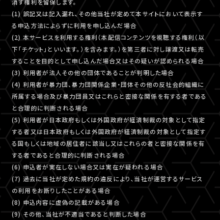
消す権利を留保します。
(1) 誤記又は記入漏れ、その他当社が定めて本サイトにおいて表示す
る申込方法によらずに利用を申し込んだ場合
(2) 本サービスを利用する権利（本配信コンテンツを視聴する権利（以
下「チケット」といいます。）を含みます。）を第三者に対し譲渡又は転売
することを目的として申し込んだ場合又はその疑いが認められる場合
(3) 利用者が法人その他の団体であることが判明した場合
(4) 利用者が暴力団、暴力団関係企業・団体その他の反社会的組織に
所属する場合及び暴力団員又はこれらと密接な関係を有する者である
と合理的に判断される場合
(5) 利用者が日本政府もしくは外国政府が経済制裁の対象として指定
する者又は日本政府もしくは外国政府が経済制裁の対象として指定す
る国もしくは地域の居住者に該当し又はこれらの者と密接な関係を有
する者であると合理的に判断される場合
(6) 申込者が実在しない場合又は実在が疑われる場合
(7) 過去に当社が定めた規約の違反により、当社が運営するサービス
の利用をお断りしたことがある場合
(8) 申込内容に虚偽の記載がある場合
(9) その他、当社が不適当であると判断した場合