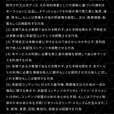
制作された公式グッズ、その他利用者としての資格に基づいた権利を
オークションに出品し、チケットショップその他の場で第三者に転売、譲
渡、貸与し、もしくは質権その他の担保権を設定し、又は、無断複製、転
載もしくは再配布する行為
(2) 有償であるか無償であるかを問わず、また手段を問わず、不特定又
は多数の者に本配信コンテンツを視聴させる行為
(3) 不特定又は多数の者に対するものであるかにかかわらず、営利目
的で他人に本配信コンテンツを視聴させる行為
(4) 本サービスの利用に必要な第三者の情報を使用して自ら本サービ
スを利用する行為
(5) 有償であるか無償であるかを問わず、また手段を問わず、本サービ
スの利用に必要な情報を他人に開示もしくは提供させ又は他人に対し
これを開示もしくは提供する行為
(6) 本配信コンテンツに付された著作権、商標権又はその他の一切の
権利に関する表示や、本配信コンテンツのデジタル・ライツ・マネジメン
ト（DRM）、コンテンツ保護のためのあらゆる手段、もしくはアクセス制
御のためのあらゆる手段（ジオフィルタリング・メカニズムを含みます。）
を、削除、変更、迂回、無効化、妨害又は回避する行為