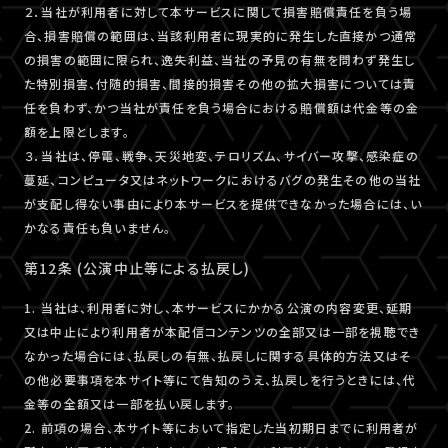
２．当社が利用者に対して本サービスに関して損害賠償責任を負う場
合、損害賠償の範囲は、当該利用者に現実的に発生した直接かつ通常
の損害の範囲に限られ、逸失利益、当社の予見の有無を問わず発生し
た特別損害、付随的損害、間接的損害その他の拡大損害については責
任を負わず、かつ当社が責任を負う場合における賠償額は代金等の金
額を上限とします。
３．当社は、停電、戦争、天災地変、テロリズム、サイバー攻撃、感染症の
蔓延、コンピュータ又はネットワークにおけるバグの発生その他の当社
が支配し得ない事由により本サービスを提供できなかった場合には、い
かなる責任も負いません。
第12条 (公演中止等による払戻し)
1. 当社は、利用者に対し、本サービスにかかる公演の内容変更、延期
又は中止により利用者が本配信コンテンツの全部又は一部を視聴でき
なかった場合には、払戻しの有無、払戻しに関する具体的方法又はそ
の他必要事項を本サイト等にて告知のうえ、払戻しを行うときには、代
金等の全額又は一部を払い戻します。
2. 前項の場合、本サイト等において指定した当初期日までに利用者が