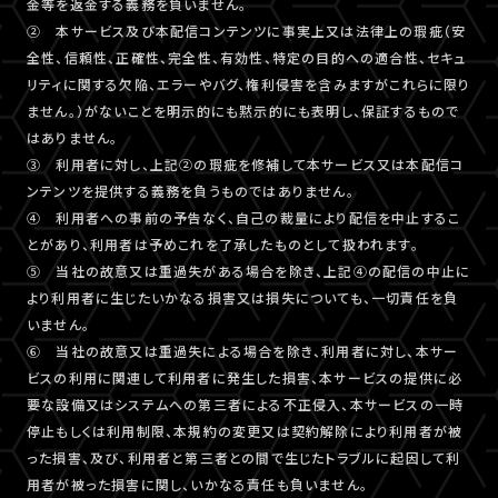
金等を返金する義務を負いません。
② 本サービス及び本配信コンテンツに事実上又は法律上の瑕疵（安
全性、信頼性、正確性、完全性、有効性、特定の目的への適合性、セキュ
リティに関する欠陥、エラーやバグ、権利侵害を含みますがこれらに限り
ません。）がないことを明示的にも黙示的にも表明し、保証するもので
はありません。
③ 利用者に対し、上記②の瑕疵を修補して本サービス又は本配信コ
ンテンツを提供する義務を負うものではありません。
④ 利用者への事前の予告なく、自己の裁量により配信を中止するこ
とがあり、利用者は予めこれを了承したものとして扱われます。
⑤ 当社の故意又は重過失がある場合を除き、上記④の配信の中止に
より利用者に生じたいかなる損害又は損失についても、一切責任を負
いません。
⑥ 当社の故意又は重過失による場合を除き、利用者に対し、本サー
ビスの利用に関連して利用者に発生した損害、本サービスの提供に必
要な設備又はシステムへの第三者による不正侵入、本サービスの一時
停止もしくは利用制限、本規約の変更又は契約解除により利用者が被
った損害、及び、利用者と第三者との間で生じたトラブルに起因して利
用者が被った損害に関し、いかなる責任も負いません。