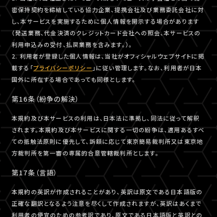
密保持契約を締結している協力企業、提携会社及び業務委託会社に対
し、本サービスを実施するために個人情報を開示する場合があります
（発送業務、代金決済のクレジットカード会社への照会、本サービスの
利用申込みの受付、払戻業務を含みます。）。
2. 利用者が登録した個人情報は、当社がオフィシャルウェブサイトに掲
載する「
プライバシーポリシー
」に従い管理します。なお、利用者が日本
国外に所在する場合であっても同様とします。
第16条（紛争の解決）
本規約及び本サービスの利用は、日本法に準拠し、同法に従って解釈
されます。本規約及び本サービスに関する一切の紛争は、適用あるすべ
ての抵触法原則に優先して、訴額に応じて東京簡易裁判所又は東京地
方裁判所を第一審の専属的合意管轄裁判所とします。
第17条（言語）
本規約の英訳が作成されることがあり、英訳は原文である日本語版の
正確な翻訳となるよう注意を尽くして作成されますが、英訳はあくまで
利用者の便宜のための参考訳であり、原文である日本語版と英訳との