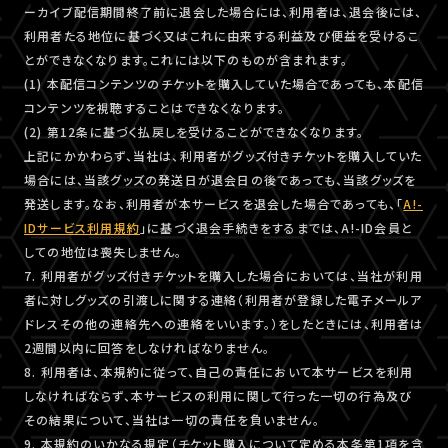
ーカイブ配信期間終了前に退会した場合には、利用者は、退会後には、
利用者たる地位に基づく又はこれに由来する利益及び便益を受けるこ
とができなくなります。これには以下のものが含まれます。
(1) 本配信コンテンツのチケットを購入していた場合であっても、本配信
コンテンツを視聴することはできなくなります。
(2) 第12条に基づく払戻しを受けることができなくなります。
上記にかかわらず、当社は、利用者がグッズ付きチケットを購入していた
場合には、当該グッズの発送日が退会日の後であっても、当該グッズを
発送します。なお、利用者が本サービスを退会した場合であっても、「
A!-
IDサービス利用規約
」に基づく退会手続きをするまでは、A!-ID会員と
しての地位は喪失しません。
7. 利用者がグッズ付きチケットを購入した場合においては、当社が利用
者に対しグッズの引渡しに関する連絡（利用者が登録した電子メールア
ドレスその他の連絡先への連絡をいいます。）をしたときには、利用者は
2週間以内に回答をしなければなりません。
8. 利用者は、本規約に従って、自己の責任において本サービスを利用
しなければならず、本サービスの利用に関して行った一切の行為及び
その結果について、当社は一切の責任を負いません。
9. 本規約のいかなる規定（チケット購入について定める本条第1項を含