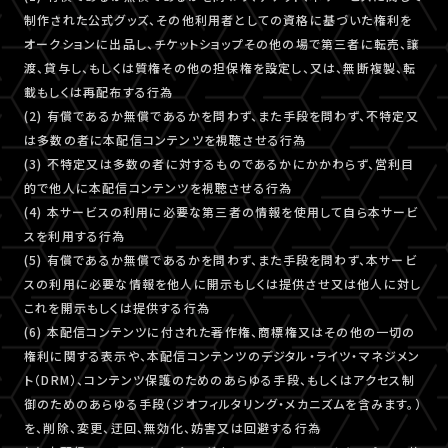
制作された公式グッズ、その他利用者としての資格に基づいた権利を
オークションに出品し、チケットショップその他の場で第三者に転売、譲
渡、貸与し、もしくは質権その他の担保権を設定し、又は、無断複製、転
載もしくは再配布する行為
(2) 有償であるか無償であるかを問わず、また手段を問わず、不特定又
は多数の者に本配信コンテンツを視聴させる行為
(3) 不特定又は多数の者に対するものであるかにかかわらず、営利目
的で他人に本配信コンテンツを視聴させる行為
(4) 本サービスの利用に必要な第三者の情報を使用して自ら本サービ
スを利用する行為
(5) 有償であるか無償であるかを問わず、また手段を問わず、本サービ
スの利用に必要な情報を他人に開示もしくは提供させ又は他人に対し
これを開示もしくは提供する行為
(6) 本配信コンテンツに付された著作権、商標権又はその他の一切の
権利に関する表示や、本配信コンテンツのデジタル・ライツ・マネジメン
ト（DRM）、コンテンツ保護のためのあらゆる手段、もしくはアクセス制
御のためのあらゆる手段（ジオフィルタリング・メカニズムを含みます。）
を、削除、変更、迂回、無効化、妨害又は回避する行為