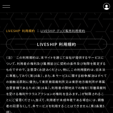
ログイン
会員登録
LIVESHIP 利⽤規約
｜
LIVESHIP グッズ販売利⽤規約
LIVESHIP 利用規約
（注） この利用規約は、本サイトを通じて当社が提供するサービスに
ついて、利用者の権利及び義務並びに契約の条件及び制限を規定する
ものですので、注意深くお読みください。特に、この利用規約は、日本法
に準拠しており（第16条）、また、本サービスに関する紛争解決はすべて
の抵触法原則に優先して東京簡易裁判所又は東京地方裁判所が専属
合意管轄であるため（第16条）、利用者の現地法での権利（陪審員裁判
を受ける権利やクラスアクションの権利を含みます。）が制限されるこ
とにご留意ください。加えて、利用者が未成年者である場合には、親権
者の同意なくして、本サービスを利用することはできません（第2条第5
項）。