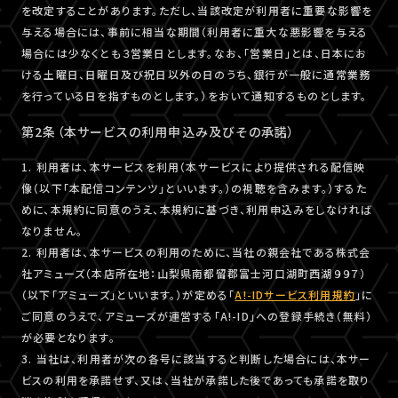
を改定することがあります。ただし、当該改定が利用者に重要な影響を
与える場合には、事前に相当な期間（利用者に重大な悪影響を与える
場合には少なくとも３営業日とします。なお、「営業日」とは、日本にお
ける土曜日、日曜日及び祝日以外の日のうち、銀行が一般に通常業務
を行っている日を指すものとします。）をおいて通知するものとします。
第2条（本サービスの利用申込み及びその承諾）
1. 利用者は、本サービスを利用（本サービスにより提供される配信映
像（以下「本配信コンテンツ」といいます。）の視聴を含みます。）するた
めに、本規約に同意のうえ、本規約に基づき、利用申込みをしなければ
なりません。
2. 利用者は、本サービスの利用のために、当社の親会社である株式会
社アミューズ（本店所在地：山梨県南都留郡富士河口湖町西湖９９７）
（以下「アミューズ」といいます。）が定める「
A!-IDサービス利用規約
」に
ご同意のうえで、アミューズが運営する「A!-ID」への登録手続き（無料）
が必要となります。
3. 当社は、利用者が次の各号に該当すると判断した場合には、本サー
ビスの利用を承諾せず、又は、当社が承諾した後であっても承諾を取り