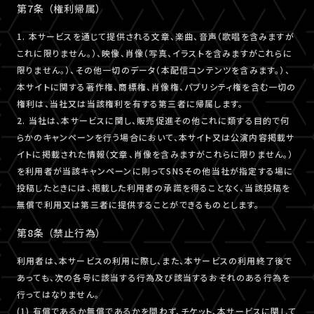
第7条 （権利帰属）
1. 本サービスを通じて提供される文章、楽曲、音声（歌唱を含みますが
これに限りません。）、映像、肖像（写真、イラストを含みますがこれらに
限りません。）、その他一切のデータ（本配信コンテンツを含みます。）、
本サイトに関する著作権、商標権、肖像権、パブリシティ権を含む一切の
権利は、当社又は当該権利を有する第三者に帰属します。
2. 当社は、本サービスに関し、販売促進その他これに類する目的で何
らかのキャンペーンを行う場合において、本サイト又は公演内容掲載サ
イトに掲載された情報（文章、肖像を含みますがこれらに限りません。）
を利用者が当該キャンペーンに則ってSNSその他当社が指定する場に
投稿したときには、掲載した利用者の承諾を得ることなく、当該投稿を
無償で利用又は第三者に提供することができるものとします。
第8条 （禁止行為）
利用者は、本サービスの利用に際し、また、本サービスの利用終了後で
あっても、次の各号に該当する行為及び該当するおそれのある行為を
行ってはなりません。
(1) 有償であるか無償であるかを問わず、チケット、本サービスに関して