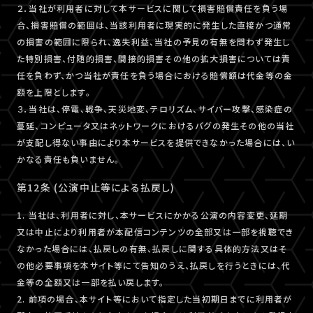
２．当社が利用者に対して本サービスに関して損害賠償責任を負う場
合、損害賠償の範囲は、当該利用者に現実的に発生した直接かつ通常
の損害の範囲に限られ、逸失利益、当社の予見の有無を問わず発生し
た特別損害、付随的損害、間接的損害その他の拡大損害については責
任を負わず、かつ当社が責任を負う場合における賠償額は代金等の金
額を上限とします。
３．当社は、停電、戦争、天災地変、テロリズム、サイバー攻撃、感染症の
蔓延、コンピュータ又はネットワークにおけるバグの発生その他の当社
が支配し得ない事由により本サービスを提供できなかった場合には、い
かなる責任も負いません。
第12条 (公演中止等による払戻し)
1. 当社は、利用者に対し、本サービスにかかる公演の内容変更、延期
又は中止により利用者が本配信コンテンツの全部又は一部を視聴でき
なかった場合には、払戻しの有無、払戻しに関する具体的方法又はそ
の他必要事項を本サイト等にて告知のうえ、払戻しを行うときには、代
金等の全額又は一部を払い戻します。
2. 前項の場合、本サイト等において指定した当初期日までに利用者が