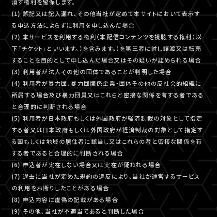
消す権利を留保します。
(1) 誤記又は記入漏れ、その他当社が定めて本サイトにおいて表示す
る申込方法によらずに利用を申し込んだ場合
(2) 本サービスを利用する権利（本配信コンテンツを視聴する権利（以
下「チケット」といいます。）を含みます。）を第三者に対し譲渡又は転売
することを目的として申し込んだ場合又はその疑いが認められる場合
(3) 利用者が法人その他の団体であることが判明した場合
(4) 利用者が暴力団、暴力団関係企業・団体その他の反社会的組織に
所属する場合及び暴力団員又はこれらと密接な関係を有する者である
と合理的に判断される場合
(5) 利用者が日本政府もしくは外国政府が経済制裁の対象として指定
する者又は日本政府もしくは外国政府が経済制裁の対象として指定す
る国もしくは地域の居住者に該当し又はこれらの者と密接な関係を有
する者であると合理的に判断される場合
(6) 申込者が実在しない場合又は実在が疑われる場合
(7) 過去に当社が定めた規約の違反により、当社が運営するサービス
の利用をお断りしたことがある場合
(8) 申込内容に虚偽の記載がある場合
(9) その他、当社が不適当であると判断した場合