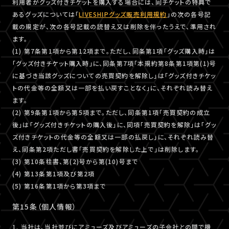
利用者がグッズ付きチケットを購入する場合には、同チケットの特典で
あるグッズについては「
LIVESHIPグッズ販売利用規約
」の次の各号記
載の規定が、次の各号記載の読替え又は削除を伴ったうえで、準用され
ます。
(1) 第7条第1項から第12項まで。ただし、同条第1項「グッズ購入時」は
「グッズ付きチケット購入時」に、同条第7項「本規約第8条第1項第(1)号
に基づき当該グッズについての売買契約を解除し」は「グッズ付きチケッ
トの代金等の全額又は一部を払い戻すことなく」に、それぞれ読み替え
ます。
(2) 第9条第1項から第5項まで。ただし、同条第1項「売買契約の成立
後」は「グッズ付きチケットの購入後」に、同項「売買契約を解除」は「グッ
ズ付きチケットの代金等の全額又は一部の払戻し」に、それぞれ読み替
え、同条第2項ただし書「売買契約を解除した上で」は削除します。
(3) 第10条柱書、第(2)号から第(10)号まで
(4) 第13条第1項及び第2項
(5) 第16条第1項から第3項まで
第15条（個人情報）
1. 当社は、当社並びにアミューズ及びアミューズの子会社との間で機