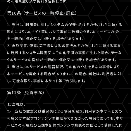
の利用を取り消す権利を留保します。
第10条 （サービスの一時停止・廃止）
1. 当社は、利用者に対し、システムの保守・点検その他これらに類する
理由により、本サイト等において事前に告知のうえ、本サービスの提供
を一時的に停止又は中断する場合があります。
2. 自然災害、停電、第三者による妨害行為その他これらに類する事象
に起因するシステム障害又はその他不測の事態が生じた場合、予告な
く本サービスの提供が一時的に停止又は中断する場合があります。
3. 当社は、本サービスの運営状況、その他のやむをえない事情により、
本サービスを廃止する場合があります。この場合、当社は、利用者に対
し、可能な限り、事前に本サイト等で告知します。
第11条 （免責事項）
１．当社は、
① 当社の故意又は重過失による場合を除き、利用者が本サービスの
利用又は本配信コンテンツの視聴ができなかった場合であっても、本サ
ービスの利用及び当該本配信コンテンツ視聴の対価として受領した代