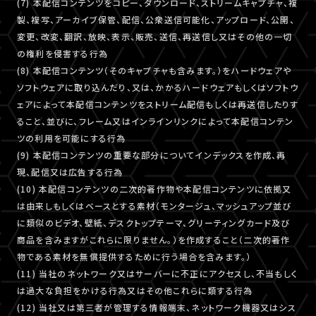
(7) 本配信コンテンツをコピー、ダウンロード、ストリームキャプチャ、複
製、複写、アーカイブ保管、配信、公衆送信可能化、アップロード、公開、
変更、改変、翻訳、放映、表示、販売、送信、再送信し又はその他の一切
の権利を侵害する行為
(8) 本配信コンテンツ（そのキャプチャも含みます。）をハードウェアや
ソフトウェアに取り込んだり、又は、かかるハードウェアもしくはソフトウ
ェアによって本配信コンテンツをストリーム配信もしくは再送信したりす
ること、並びに、フレーム又はインラインリンクによって本配信コンテン
ツの利用を可能にする行為
(9) 本配信コンテンツの重要な部分についてインデックスを作成、再
現、配信又は広告する行為
(10) 本配信コンテンツの二次的著作物や本配信コンテンツに依拠又
は由来しもしくはベースとする素材（モンタージュ、マッシュアップ並び
に類似のビデオ、壁紙、デスクトップテーマ、グリーティングカード及び
商品を含みますがこれらに限りません。）を作成すること（二次的著作
物である素材を無償提供するために行う場合を含みます。）
(11) 当社のネットワーク又はサーバーに不正にアクセスし、不当もしく
は過大な負担をかける行為又はその他これらに類する行為
(12) 当社又は第三者が管理する情報端末、ネットワーク機器又はシス