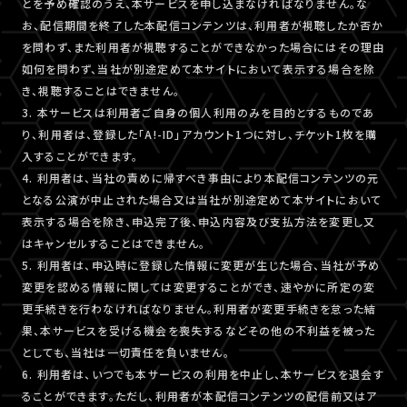
とを予め確認のうえ、本サービスを申し込まなければなりません。な
お、配信期間を終了した本配信コンテンツは、利用者が視聴したか否か
を問わず、また利用者が視聴することができなかった場合にはその理由
如何を問わず、当社が別途定めて本サイトにおいて表示する場合を除
き、視聴することはできません。
3. 本サービスは利用者ご自身の個人利用のみを目的とするものであ
り、利用者は、登録した「A!-ID」アカウント1つに対し、チケット1枚を購
入することができます。
4. 利用者は、当社の責めに帰すべき事由により本配信コンテンツの元
となる公演が中止された場合又は当社が別途定めて本サイトにおいて
表示する場合を除き、申込完了後、申込内容及び支払方法を変更し又
はキャンセルすることはできません。
5. 利用者は、申込時に登録した情報に変更が生じた場合、当社が予め
変更を認める情報に関しては変更することができ、速やかに所定の変
更手続きを行わなければなりません。利用者が変更手続きを怠った結
果、本サービスを受ける機会を喪失するなどその他の不利益を被った
としても、当社は一切責任を負いません。
6. 利用者は、いつでも本サービスの利用を中止し、本サービスを退会す
ることができます。ただし、利用者が本配信コンテンツの配信前又はア