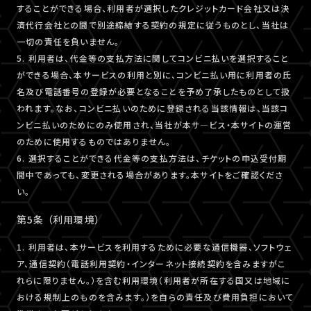
することができる場合、利用者が選択したクレジットカード会社又は決
済代行会社との間で別途締結する契約の規定に従うものとし、当社は
一切の責任を負いません。
5. 利用者は、代金等の支払方法に関してコンビニ払いを選択すること
ができる場合、本サービスの利用と別に、コンビニ払い用に利用者の氏
名及び電話番号の登録が必要となることを予め了承したものとして扱
われます。なお、コンビニ払いのために登録される当該情報は、当該コ
ンビニ払いのためにのみ使用され、当社が本サ―ビス・本サイトの運営
のために使用するものではありません。
6. 選択することができる代金等の支払方法は、チケットの申込受付期
間中であっても、変更される場合があります。本サイトをご確認くださ
い。
第5条 （利用環境）
1. 利用者は、本サービスを利用するために必要な通信機器、ソフトウェ
ア、通信契約（電話利用契約・インターネット接続契約を含みますがこ
れらに限りません。）を含む利用環境（利用者が所在する国又は地域に
おける規制上のものを含みます。）を自らの責任及び費用負担において