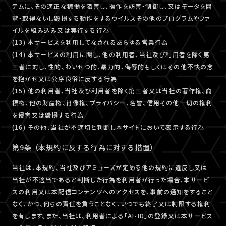
テムに、その適正な稼働を阻害し、操作を妨害・制御し、又はデータを閲
覧・取得ないし毀損する動作をするウイルスその他のプログラムやファ
イルを組み込み又は実行する行為
(13) 本サービスを利用してなされるあらゆる営業行為
(14) 本サービスの利用に関し、他の利用者、当社及び利用者を除く第
三者に対し、性的、わいせつ的、暴力的、侮辱的もしくはその他不快の念
を抱かせ又は公序良俗に反する行為
(15) 他の利用者、当社及び利用者を除く第三者又は当社の著作権、商
標権、他の財産権、肖像権、プライバシー、名誉、信用その他一切の権利
を侵害又は毀損する行為
(16) その他、当社が不適切と判断し本サイトにおいて表示する行為
第9条 （本規約に反する行為に対する措置）
当社は、本規約、当社及びアミューズが定める他の規約に違反し又は
当社が不適当であると判断した行為を利用者が行った場合、本サービ
スの利用又は本配信コンテンツへのアクセスを、事前の通知をすること
なく、かつ、何らの責任を負うことなく、いつでも終了又は制限する権利
を有します。また、当社は、利用者による「A!-ID」の登録又は本サービス