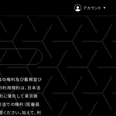
アカウント
ログイン
会員登録
用者の権利及び義務並び
の利用規約は、日本法
原則に優先して東京簡
地法での権利（陪審員
意ください。加えて、利