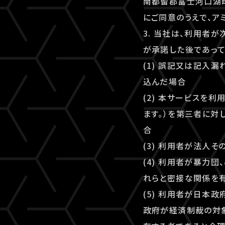
南都留郡富士河口湖町
にご同意のうえで、アミ
3. 当社は、利用者
が承諾した後であって
(1) 誤記又は記入
込んだ場合
(2) 本サービスを
ます。）を第三者に対
合
(3) 利用者が法人
(4) 利用者が暴力
れらと密接な関係を
(5) 利用者が日本
政府が経済制裁の対