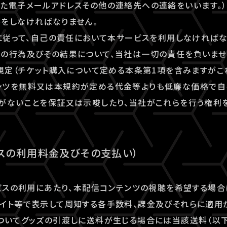
た電子メールアドレスその他の連絡先への連絡をいいます。）
をしなければなりません。
約に従って、自己の責任において本サービスを利用しなければ
の行為及びその結果について、当社は一切の責任を負いませ
る規定（チケット購入について定める本条第1項を含みますがこ
ンツを無料又は本規約が定める代金等よりも低廉な価格で自
がないことを保証又は示唆したり、当社がこれらを行う権利
ビスの利用料金及びその支払い）
ービスの利用にあたり、本配信コンテンツの視聴を希望する場
イト等で表示して周知する各手数料、課金及びそれらに適用
ついてグッズの引渡しに送料が生じる場合には当該送料（以下