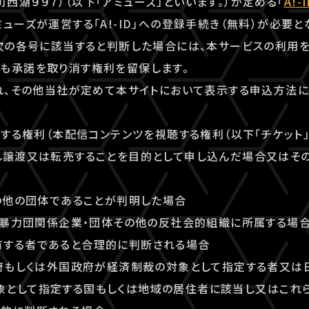
西湖９９７）（以下「アミューズ」といいます。）が定める「
A!
ューズが運営する「A!-ID」への登録手続き（無料）が必要と
が次の各号に該当すると判断した場合には、本サービスの利用
も承諾を取り消す権利を留保します。
漏れ、その他当社が定めて本サイトにおいて表示する申込方法
利用する権利（本配信コンテンツを視聴する権利（以下「チケット
し譲渡又は転売することを目的として申し込んだ場合又はそ
その他の団体であることが判明した場合
団、暴力団関係企業・団体その他の反社会的組織に所属する場
有する者であると合理的に判断される場合
政府もしくは外国政府が経済制裁の対象として指定する者又は
象として指定する国もしくは地域の居住者に該当し又はこれ