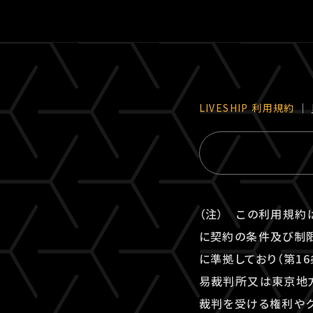
LIVESHIP 利⽤規約
｜
（注） この利用規約
に契約の条件及び制限
に準拠しており（第1
易裁判所又は東京地方
裁判を受ける権利やク