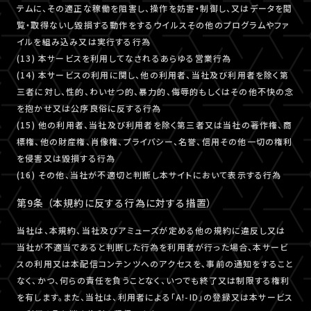
テムに、その適正な稼働を阻害し、操作を妨害・制御し、又はデータを閲
覧・取得ないし毀損する動作をするウイルスその他のプログラムやファ
イルを組み込み又は実行する行為
(13) 本サービスを利用してなされるあらゆる営業行為
(14) 本サービスの利用に関し、他の利用者、当社及び利用者を除く第
三者に対し、性的、わいせつ的、暴力的、侮辱的もしくはその他不快の念
を抱かせ又は公序良俗に反する行為
(15) 他の利用者、当社及び利用者を除く第三者又は当社の著作権、商
標権、他の財産権、肖像権、プライバシー、名誉、信用その他一切の権利
を侵害又は毀損する行為
(16) その他、当社が不適切と判断し本サイトにおいて表示する行為
第9条 （本規約に反する行為に対する措置）
当社は、本規約、当社及びアミューズが定める他の規約に違反し又は
当社が不適当であると判断した行為を利用者が行った場合、本サービ
スの利用又は本配信コンテンツへのアクセスを、事前の通知をすること
なく、かつ、何らの責任を負うことなく、いつでも終了又は制限する権利
を有します。また、当社は、利用者による「A!-ID」の登録又は本サービス