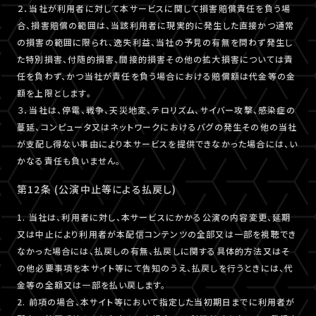
２．当社が利用者に対して本サービスに関して損害賠償責任を負う場
合、損害賠償の範囲は、当該利用者に現実的に発生した直接かつ通常
の損害の範囲に限られ、逸失利益、当社の予見の有無を問わず発生し
た特別損害、付随的損害、間接的損害その他の拡大損害については責
任を負わず、かつ当社が責任を負う場合における賠償額は代金等の金
額を上限とします。
３．当社は、停電、戦争、天災地変、テロリズム、サイバー攻撃、感染症の
蔓延、コンピュータ又はネットワークにおけるバグの発生その他の当社
が支配し得ない事由により本サービスを提供できなかった場合には、い
かなる責任も負いません。
第12条 (公演中止等による払戻し)
1. 当社は、利用者に対し、本サービスにかかる公演の内容変更、延期
又は中止により利用者が本配信コンテンツの全部又は一部を視聴でき
なかった場合には、払戻しの有無、払戻しに関する具体的方法又はそ
の他必要事項を本サイト等にて告知のうえ、払戻しを行うときには、代
金等の全額又は一部を払い戻します。
2. 前項の場合、本サイト等において指定した当初期日までに利用者が