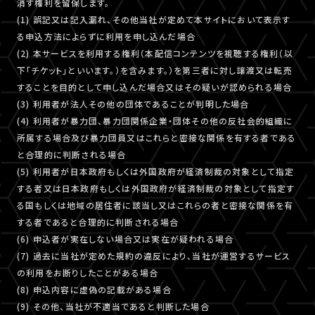
消す権利を留保します。
(1) 誤記又は記入漏れ、その他当社が定めて本サイトにおいて表示す
る申込方法によらずに利用を申し込んだ場合
(2) 本サービスを利用する権利（本配信コンテンツを視聴する権利（以
下「チケット」といいます。）を含みます。）を第三者に対し譲渡又は転売
することを目的として申し込んだ場合又はその疑いが認められる場合
(3) 利用者が法人その他の団体であることが判明した場合
(4) 利用者が暴力団、暴力団関係企業・団体その他の反社会的組織に
所属する場合及び暴力団員又はこれらと密接な関係を有する者である
と合理的に判断される場合
(5) 利用者が日本政府もしくは外国政府が経済制裁の対象として指定
する者又は日本政府もしくは外国政府が経済制裁の対象として指定す
る国もしくは地域の居住者に該当し又はこれらの者と密接な関係を有
する者であると合理的に判断される場合
(6) 申込者が実在しない場合又は実在が疑われる場合
(7) 過去に当社が定めた規約の違反により、当社が運営するサービス
の利用をお断りしたことがある場合
(8) 申込内容に虚偽の記載がある場合
(9) その他、当社が不適当であると判断した場合