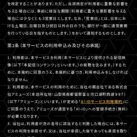
を改定することがあります。ただし、当該改定が利用者に重要な影響を
与える場合には、事前に相当な期間（利用者に重大な悪影響を与える
場合には少なくとも３営業日とします。なお、「営業日」とは、日本にお
ける土曜日、日曜日及び祝日以外の日のうち、銀行が一般に通常業務
を行っている日を指すものとします。）をおいて通知するものとします。
第2条（本サービスの利用申込み及びその承諾）
1. 利用者は、本サービスを利用（本サービスにより提供される配信映
像（以下「本配信コンテンツ」といいます。）の視聴を含みます。）するた
めに、本規約に同意のうえ、本規約に基づき、利用申込みをしなければ
なりません。
2. 利用者は、本サービスの利用のために、当社の親会社である株式会
社アミューズ（本店所在地：山梨県南都留郡富士河口湖町西湖９９７）
（以下「アミューズ」といいます。）が定める「
A!-IDサービス利用規約
」に
ご同意のうえで、アミューズが運営する「A!-ID」への登録手続き（無料）
が必要となります。
3. 当社は、利用者が次の各号に該当すると判断した場合には、本サー
ビスの利用を承諾せず、又は、当社が承諾した後であっても承諾を取り