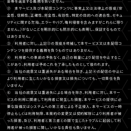
金等を返金する義務を負いません。
② 本サービス及び本配信コンテンツに事実上又は法律上の瑕疵（安
全性、信頼性、正確性、完全性、有効性、特定の目的への適合性、セキュ
リティに関する欠陥、エラーやバグ、権利侵害を含みますがこれらに限り
ません。）がないことを明示的にも黙示的にも表明し、保証するもので
はありません。
③ 利用者に対し、上記②の瑕疵を修補して本サービス又は本配信コ
ンテンツを提供する義務を負うものではありません。
④ 利用者への事前の予告なく、自己の裁量により配信を中止するこ
とがあり、利用者は予めこれを了承したものとして扱われます。
⑤ 当社の故意又は重過失がある場合を除き、上記④の配信の中止に
より利用者に生じたいかなる損害又は損失についても、一切責任を負
いません。
⑥ 当社の故意又は重過失による場合を除き、利用者に対し、本サー
ビスの利用に関連して利用者に発生した損害、本サービスの提供に必
要な設備又はシステムへの第三者による不正侵入、本サービスの一時
停止もしくは利用制限、本規約の変更又は契約解除により利用者が被
った損害、及び、利用者と第三者との間で生じたトラブルに起因して利
用者が被った損害に関し、いかなる責任も負いません。