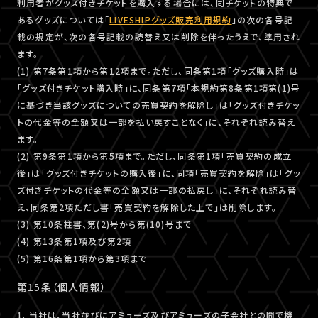
利用者がグッズ付きチケットを購入する場合には、同チケットの特典で
あるグッズについては「
LIVESHIPグッズ販売利用規約
」の次の各号記
載の規定が、次の各号記載の読替え又は削除を伴ったうえで、準用され
ます。
(1) 第7条第1項から第12項まで。ただし、同条第1項「グッズ購入時」は
「グッズ付きチケット購入時」に、同条第7項「本規約第8条第1項第(1)号
に基づき当該グッズについての売買契約を解除し」は「グッズ付きチケッ
トの代金等の全額又は一部を払い戻すことなく」に、それぞれ読み替え
ます。
(2) 第9条第1項から第5項まで。ただし、同条第1項「売買契約の成立
後」は「グッズ付きチケットの購入後」に、同項「売買契約を解除」は「グッ
ズ付きチケットの代金等の全額又は一部の払戻し」に、それぞれ読み替
え、同条第2項ただし書「売買契約を解除した上で」は削除します。
(3) 第10条柱書、第(2)号から第(10)号まで
(4) 第13条第1項及び第2項
(5) 第16条第1項から第3項まで
第15条（個人情報）
1. 当社は、当社並びにアミューズ及びアミューズの子会社との間で機