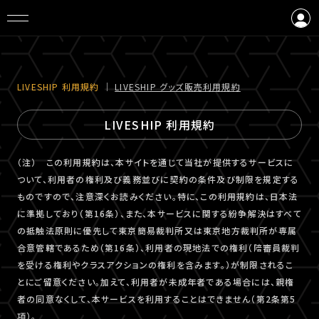
ログイン
会員登録
LIVESHIP 利⽤規約
｜
LIVESHIP グッズ販売利⽤規約
LIVESHIP 利用規約
（注） この利用規約は、本サイトを通じて当社が提供するサービスに
ついて、利用者の権利及び義務並びに契約の条件及び制限を規定する
ものですので、注意深くお読みください。特に、この利用規約は、日本法
に準拠しており（第16条）、また、本サービスに関する紛争解決はすべて
の抵触法原則に優先して東京簡易裁判所又は東京地方裁判所が専属
合意管轄であるため（第16条）、利用者の現地法での権利（陪審員裁判
を受ける権利やクラスアクションの権利を含みます。）が制限されるこ
とにご留意ください。加えて、利用者が未成年者である場合には、親権
者の同意なくして、本サービスを利用することはできません（第2条第5
項）。