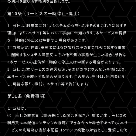
の利用を取り消す権利を留保します。
第10条 （サービスの一時停止・廃止）
1. 当社は、利用者に対し、システムの保守・点検その他これらに類する
理由により、本サイト等において事前に告知のうえ、本サービスの提供
を一時的に停止又は中断する場合があります。
2. 自然災害、停電、第三者による妨害行為その他これらに類する事象
に起因するシステム障害又はその他不測の事態が生じた場合、予告な
く本サービスの提供が一時的に停止又は中断する場合があります。
3. 当社は、本サービスの運営状況、その他のやむをえない事情により、
本サービスを廃止する場合があります。この場合、当社は、利用者に対
し、可能な限り、事前に本サイト等で告知します。
第11条 （免責事項）
１．当社は、
① 当社の故意又は重過失による場合を除き、利用者が本サービスの
利用又は本配信コンテンツの視聴ができなかった場合であっても、本サ
ービスの利用及び当該本配信コンテンツ視聴の対価として受領した代