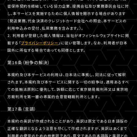
密保持契約を締結している協力企業、提携会社及び業務委託会社に対
し、本サービスを実施するために個人情報を開示する場合があります
（発送業務、代金決済のクレジットカード会社への照会、本サービスの
利用申込みの受付、払戻業務を含みます。）。
2. 利用者が登録した個人情報は、当社がオフィシャルウェブサイトに掲
載する「
プライバシーポリシー
」に従い管理します。なお、利用者が日本
国外に所在する場合であっても同様とします。
第16条（紛争の解決）
本規約及び本サービスの利用は、日本法に準拠し、同法に従って解釈
されます。本規約及び本サービスに関する一切の紛争は、適用あるすべ
ての抵触法原則に優先して、訴額に応じて東京簡易裁判所又は東京地
方裁判所を第一審の専属的合意管轄裁判所とします。
第17条（言語）
本規約の英訳が作成されることがあり、英訳は原文である日本語版の
正確な翻訳となるよう注意を尽くして作成されますが、英訳はあくまで
利用者の便宜のための参考訳であり、原文である日本語版と英訳との