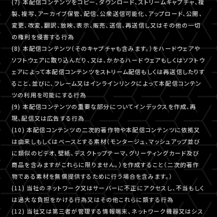
(7) 本配信コンテンツをコピー、ダウンロード、ストリームキャプチャ、複
製、複写、アーカイブ保管、配信、公衆送信可能化、アップロード、公開、
変更、改変、翻訳、放映、表示、販売、送信、再送信し又はその他の一切
の権利を侵害する行為
(8) 本配信コンテンツ（そのキャプチャも含みます。）をハードウェアや
ソフトウェアに取り込んだり、又は、かかるハードウェアもしくはソフトウ
ェアによって本配信コンテンツをストリーム配信もしくは再送信したりす
ること、並びに、フレーム又はインラインリンクによって本配信コンテン
ツの利用を可能にする行為
(9) 本配信コンテンツの重要な部分についてインデックスを作成、再
現、配信又は広告する行為
(10) 本配信コンテンツの二次的著作物や本配信コンテンツに依拠又
は由来しもしくはベースとする素材（モンタージュ、マッシュアップ並び
に類似のビデオ、壁紙、デスクトップテーマ、グリーティングカード及び
商品を含みますがこれらに限りません。）を作成すること（二次的著作
物である素材を無償提供するために行う場合を含みます。）
(11) 当社のネットワーク又はサーバーに不正にアクセスし、不当もしく
は過大な負担をかける行為又はその他これらに類する行為
(12) 当社又は第三者が管理する情報端末、ネットワーク機器又はシス