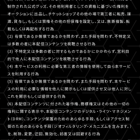
制作された公式グッズ、その他利用者としての資格に基づいた権利を
オークションに出品し、チケットショップその他の場で第三者に転売、譲
渡、貸与し、もしくは質権その他の担保権を設定し、又は、無断複製、転
載もしくは再配布する行為
(2) 有償であるか無償であるかを問わず、また手段を問わず、不特定又
は多数の者に本配信コンテンツを視聴させる行為
(3) 不特定又は多数の者に対するものであるかにかかわらず、営利目
的で他人に本配信コンテンツを視聴させる行為
(4) 本サービスの利用に必要な第三者の情報を使用して自ら本サービ
スを利用する行為
(5) 有償であるか無償であるかを問わず、また手段を問わず、本サービ
スの利用に必要な情報を他人に開示もしくは提供させ又は他人に対し
これを開示もしくは提供する行為
(6) 本配信コンテンツに付された著作権、商標権又はその他の一切の
権利に関する表示や、本配信コンテンツのデジタル・ライツ・マネジメン
ト（DRM）、コンテンツ保護のためのあらゆる手段、もしくはアクセス制
御のためのあらゆる手段（ジオフィルタリング・メカニズムを含みます。）
を、削除、変更、迂回、無効化、妨害又は回避する行為