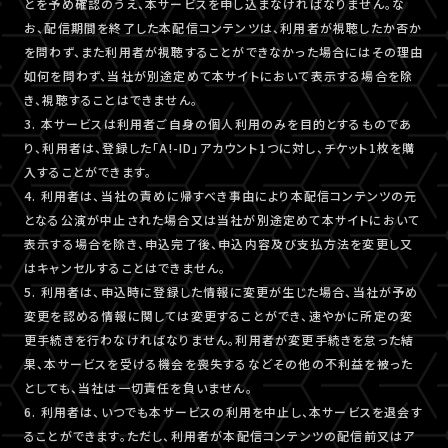
とを予め確認のうえ、本サービスを申し込まなければなりません。な
お、配信期間を終了した本配信コンテンツは、利用者が視聴したか否か
を問わず、また利用者が視聴することができなかった場合にはその理由
如何を問わず、当社が別途定めて本サイトにおいて表示する場合を除
き、視聴することはできません。
3. 本サービスは利用者ご自身の個人利用のみを目的とするものであ
り、利用者は、登録した「A!-ID」アカウント1つに対し、チケット1枚を購
入することができます。
4. 利用者は、当社の責めに帰すべき事由により本配信コンテンツの元
となる公演が中止された場合又は当社が別途定めて本サイトにおいて
表示する場合を除き、申込完了後、申込内容及び支払方法を変更し又
はキャンセルすることはできません。
5. 利用者は、申込時に登録した情報に変更が生じた場合、当社が予め
変更を認める情報に関しては変更することができ、速やかに所定の変
更手続きを行わなければなりません。利用者が変更手続きを怠った結
果、本サービスを受ける機会を喪失するなどその他の不利益を被った
としても、当社は一切責任を負いません。
6. 利用者は、いつでも本サービスの利用を中止し、本サービスを退会す
ることができます。ただし、利用者が本配信コンテンツの配信前又はア