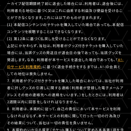
ーカイブ配信期間終了前に退会した場合には、利用者は、退会後には、
利用者たる地位に基づく又はこれに由来する利益及び便益を受けるこ
とができなくなります。これには以下のものが含まれます。
(1) 本配信コンテンツのチケットを購入していた場合であっても、本配信
コンテンツを視聴することはできなくなります。
(2) 第12条に基づく払戻しを受けることができなくなります。
上記にかかわらず、当社は、利用者がグッズ付きチケットを購入していた
場合には、当該グッズの発送日が退会日の後であっても、当該グッズを
発送します。なお、利用者が本サービスを退会した場合であっても、「
A!-
IDサービス利用規約
」に基づく退会手続きをするまでは、A!-ID会員と
しての地位は喪失しません。
7. 利用者がグッズ付きチケットを購入した場合においては、当社が利用
者に対しグッズの引渡しに関する連絡（利用者が登録した電子メールア
ドレスその他の連絡先への連絡をいいます。）をしたときには、利用者は
2週間以内に回答をしなければなりません。
8. 利用者は、本規約に従って、自己の責任において本サービスを利用
しなければならず、本サービスの利用に関して行った一切の行為及び
その結果について、当社は一切の責任を負いません。
9. 本規約のいかなる規定（チケット購入について定める本条第1項を含