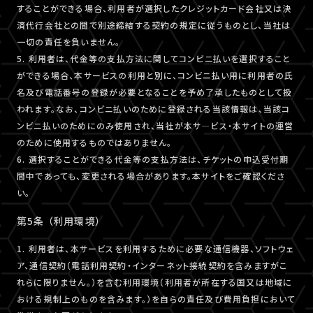
することができる場合、利用者が選択したクレジットカード会社又は決
済代行会社との間で別途締結する契約の規定に従うものとし、当社は
一切の責任を負いません。
5. 利用者は、代金等の支払方法に関してコンビニ払いを選択すること
ができる場合、本サービスの利用と別に、コンビニ払い用に利用者の氏
名及び電話番号の登録が必要となることを予め了承したものとして扱
われます。なお、コンビニ払いのために登録される当該情報は、当該コ
ンビニ払いのためにのみ使用され、当社が本サ―ビス・本サイトの運営
のために使用するものではありません。
6. 選択することができる代金等の支払方法は、チケットの申込受付期
間中であっても、変更される場合があります。本サイトをご確認くださ
い。
第5条 （利用環境）
1. 利用者は、本サービスを利用するために必要な通信機器、ソフトウェ
ア、通信契約（電話利用契約・インターネット接続契約を含みますがこ
れらに限りません。）を含む利用環境（利用者が所在する国又は地域に
おける規制上のものを含みます。）を自らの責任及び費用負担において