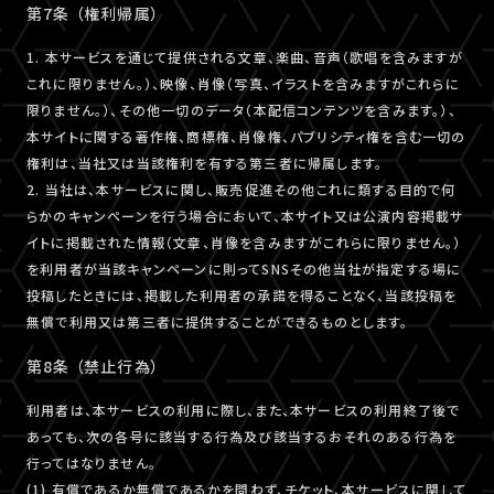
第7条 （権利帰属）
1. 本サービスを通じて提供される文章、楽曲、音声（歌唱を含みますが
これに限りません。）、映像、肖像（写真、イラストを含みますがこれらに
限りません。）、その他一切のデータ（本配信コンテンツを含みます。）、
本サイトに関する著作権、商標権、肖像権、パブリシティ権を含む一切の
権利は、当社又は当該権利を有する第三者に帰属します。
2. 当社は、本サービスに関し、販売促進その他これに類する目的で何
らかのキャンペーンを行う場合において、本サイト又は公演内容掲載サ
イトに掲載された情報（文章、肖像を含みますがこれらに限りません。）
を利用者が当該キャンペーンに則ってSNSその他当社が指定する場に
投稿したときには、掲載した利用者の承諾を得ることなく、当該投稿を
無償で利用又は第三者に提供することができるものとします。
第8条 （禁止行為）
利用者は、本サービスの利用に際し、また、本サービスの利用終了後で
あっても、次の各号に該当する行為及び該当するおそれのある行為を
行ってはなりません。
(1) 有償であるか無償であるかを問わず、チケット、本サービスに関して