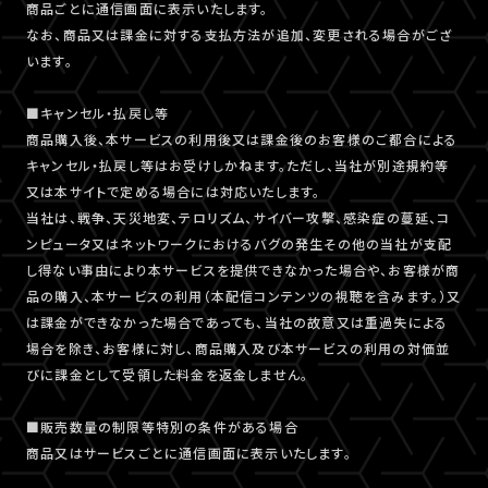
商品ごとに通信画面に表示いたします。
なお、商品又は課金に対する支払方法が追加、変更される場合がござ
います。
■キャンセル・払戻し等
商品購入後、本サービスの利用後又は課金後のお客様のご都合による
キャンセル・払戻し等はお受けしかねます。ただし、当社が別途規約等
又は本サイトで定める場合には対応いたします。
当社は、戦争、天災地変、テロリズム、サイバー攻撃、感染症の蔓延、コ
ンピュータ又はネットワークにおけるバグの発生その他の当社が支配
し得ない事由により本サービスを提供できなかった場合や、お客様が商
品の購入、本サービスの利用（本配信コンテンツの視聴を含みます。）又
は課金ができなかった場合であっても、当社の故意又は重過失による
場合を除き、お客様に対し、商品購入及び本サービスの利用の対価並
びに課金として受領した料金を返金しません。
■販売数量の制限等特別の条件がある場合
商品又はサービスごとに通信画面に表示いたします。