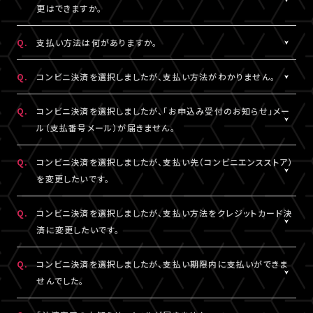
一切の責任を負いかねます。
更はできますか。
詳細はチケット販売ページでご確認ください。
※テレビ等での視聴をご希望の場合は、サンプル動画視聴ページ
A.
一度決済を完了された視聴チケットの券種変更・キャンセルは一切
でサンプル動画の映像と音声が正常に再生できることをご確認の
Q.
支払い方法は何がありますか。
お受けできません。
うえ、ご自身の判断で視聴チケットのご購入をご検討ください。
A.
クレジットカード決済、コンビニ決済がご利用いただけます。
Q.
コンビニ決済を選択しましたが、支払い方法がわかりません。
※クレジットカード決済の場合、即時決済となります。
決済の明細には「LIVESHIP」と表示されます。
※コンビニ決済の場合、お支払いがお済みでない場合のみ、券種
A.
コンビニ決済の支払い方法は、下記よりご確認ください。
Q.
コンビニ決済を選択しましたが、「お申込み受付のお知らせ」メー
変更・キャンセルが可能です。
ル（支払番号メール）が届きません。
■コンビニ決済支払い方法（手順4以降）
□ローソン・ミニストップ
A.
コンビニ決済を選択された場合、「お申込み受付のお知らせ」メー
Q.
コンビニ決済を選択しましたが、支払い先（コンビニエンスストア）
https://www.sbpayment.jp/support/how_to_pay/cvs/laws
ル（支払番号メール）は、視聴チケット販売ページでご入力いただ
を変更したいです。
□ファミリーマート
いたA!-ID（メールアドレス）宛に【@liveship.tokyo】ドメインから
https://www.sbpayment.jp/support/how_to_pay/cvs/famil
配信しております。
A.
コンビニ決済の支払先（コンビニエンスストア）を変更する場合は、
Q.
コンビニ決済を選択しましたが、支払い方法をクレジットカード決
□セイコーマート
“迷惑メール”として自動振り分け・受信拒否されていないかご確
「マイページ」内「チケット購入情報」より、支払先を変更したいチケ
済に変更したいです。
https://www.sbpayment.jp/support/how_to_pay/cvs/seico
認ください。
ットを選択。
「支払い方法・コンビニの変更」から、「コンビニ決済をキャンセル」
A.
コンビニ決済未入金の場合は、支払い方法をクレジットカード決済
Q.
コンビニ決済を選択しましたが、支払い期限内に支払いができま
支払番号は、「マイページ」内「チケット購入情報」にも記載されて
を押してください。
に変更していただけます。
せんでした。
おりますので、メールが未着の場合は上記をご確認のうえ、期限内
コンビニ決済のキャンセル後、再度「マイページ」内「チケット購入
「マイページ」内「チケット購入情報」より、支払方法を変更したいチ
にお手続きください。
情報」にアクセスいただくと、「新たに手続きする」というボタンが
ケットを選択。
A.
支払い期限を過ぎてしまった場合は、再度、チケット販売ページか