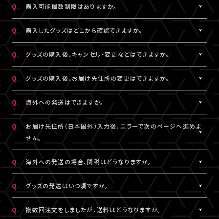
Q.
購入可能個数制限はありますか。
※LIVESHIPへの会員登録については
［Q:LIVESHIPを利用するに
ご注文手続きが完了した時点で在庫確保となります。
はどうすればいいですか。］
をご参照ください。
ただしコンビニ決済をご利用の場合、支払い期限を過ぎると在庫
A.
公演・グッズにより異なります。グッズ商品詳細ページなどでご確
Q.
購入したグッズはどこから確認できますか。
確保はリセットされますので予めご了承ください。
認ください。
A.
「決済完了のお知らせ」メール、または「マイページ」内「グッズ購入
Q.
グッズの購入後、キャンセル・変更などはできますか。
情報」よりご確認いただけます。
A.
お客様都合による商品購入後の注文内容の変更・キャンセル・返
Q.
グッズの購入後、お届け先住所の変更はできますか。
品・交換は一切お受けできません。
また、一度決済を完了された決済手段を変更することもできません
A.
購入後、「マイページ」内「グッズ購入情報」にて、配送状況が「出荷
Q.
海外への発送はできますか。
のでご注意ください。
準備前」の場合に変更が可能です。
※発送先が日本国外の場合、購入後の住所変更はできません。予
A.
公演・グッズにより異なります。グッズ商品詳細ページなどでご確
Q.
お届け先住所（日本国外）入力後、エラーで次のページへ進めま
めご了承ください。
認ください。
せん。
A.
日本国外の郵便番号をご入力する際、システムの仕様上、正しく郵
Q.
海外への発送の場合、関税はどうなりますか。
便番号を入力しているにも関わらずエラーとなる場合がございま
す。
A.
関税はお客様ご自身でお支払いください。関税の計算は各国税関
Q.
グッズの発送はいつ頃ですか。
その場合は、末尾1桁か2桁を削除、もしくは未記入にてお手続きを
の判断によります。
お試しください。
また、現地税関での商品配達停止に関しては、当サービスは一切
A.
公演・グッズにより異なります。「マイページ」内「グッズ購入情報」
Q.
複数回注文をしましたが、送料はどうなりますか。
の責任を負いかねます。
にて発送状況の確認ができます。