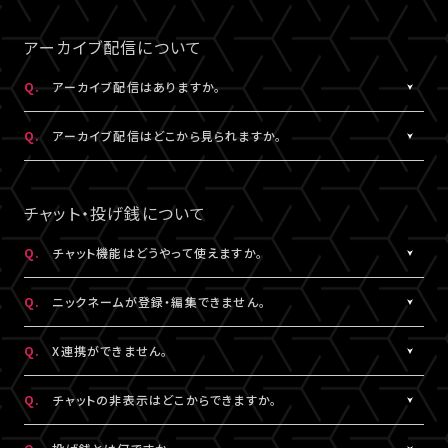
事前にサンプル動画の映像と音声が正常に再生できることをご確
公演によってはアーカイブ配信のみの視聴でも視聴チケットのご
A.
LIVESHIPの配信をより良い画質でご覧いただくには、インターネ
なスペースを入れると認証されませんので、ご注意ください。
認ください。
購入が可能です。券種や決済方法により販売期間や販売価格など
ットの安定した接続速度 (以下の表を参照) を確保していただくこ
アーカイブ配信について
が異なります。
とをお勧めします。
5.キーボードのNum Lock（ナムロック）が押されていませんか？
Q.
アーカイブ配信はありますか。
ノートパソコンをご利用の方は、Num Lockキーが外れた状態で行
QUALITY
ってください。
A.
公演により異なります。
必要速度
推奨速度
Q.
アーカイブ配信はどこから見られますか。
（解像度）
アーカイブ配信がある場合は、視聴チケットをお持ちの方に限りご
視聴いただけます。
A.
アーカイブ配信がある場合は、ライブ配信と同じ配信視聴ページ
1080P
15Mbps以上
20Mbps以上
公演によってはアーカイブ配信のみの視聴でも視聴チケットのご
でご視聴いただけます。
チャット・投げ銭について
購入が可能です。券種や決済方法により販売期間や販売価格など
配信視聴ページは、各公演のチケット販売ページ、「
マイページ
」
720P
6Mbps以上
9Mbps以上
が異なります。
内「チケット購入情報」よりアクセスいただけます。
Q.
チャット機能はどうやって使えますか。
※「決済完了のお知らせ」メールでもご案内しております。
A.
ライブ配信中にご利用いただけるサービスです。
480P
2Mbps以上
3Mbps以上
Q.
ニックネームが登録・編集できません。
ただし、公演によってはチャット機能をご利用いただけない場合が
あります。
A.
チャットをするには、ニックネームの設定が必要です。
360P
0.8Mbps以上
1.2Mbps以上
Q.
X連携ができません。
詳細はチケット販売ページでご確認ください。
ニックネームは「
マイページ
」内「投稿設定」にて登録・変更が可能
です。
A.
X連携は「
マイページ
」内「投稿設定」にて設定が可能です。
解像度が選択できる推奨ブラウザは下記のとおりです。
Q.
チャットの非表示はどこからできますか。
絵文字・機種依存文字等が含まれている場合は登録できませんの
詳しくは
こちら
をご確認ください。
Windows：Chrome、Firefox、Edge
でご注意ください。
※X連携は配信視聴ページからも設定いただけます。
A.
チャット欄下部の「チャットを非表示」（スマートフォンではチャット
Mac：Chrome、Firefox