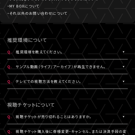
・MY BOXについて
・それ以外のお問い合わせについて
推奨環境について
Q.
推奨環境を教えてください。
A.
こちら
より推奨環境をご確認ください。
Q.
サンプル動画（ライブ/アーカイブ）が再生できません。
A.
推奨環境
をご確認ください。推奨環境でも再生できない場合は
こち
Q.
テレビでの視聴方法を教えてください。
ら
にお問い合わせください。
A.
テレビでの視聴方法の⼀例を
こちら
でご紹介しております。
テレビ視聴は、当サービスの推奨環境ではありません。
視聴チケットについて
参考にされる際は、あくまで推奨環境ではないことをご理解・ご了
承のうえ、事前にテスト視聴をお試しください。
Q.
視聴チケットが売り切れることはありますか。
A.
原則、視聴チケットの売り切れはございません。ただし公演・券種に
※テレビでのご視聴中に生じた不具合に関しては、当サービスは
Q.
視聴チケット購入後に券種変更・キャンセル、または決済手段の変
よっては枚数に限りがある場合がございます。