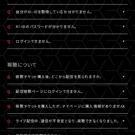
状態など詳細を記載のうえ、
ける共通の会員ID（無料）です。
こちら
よりお問い合わせください。
※A!-IDについては
［Q:A!-IDとは何ですか？］
をご参照ください。
A.
ご入力いただいたメールアドレス宛に【@liveship.tokyo】ドメイ
Q.
自分がA!-IDを取得しているか分かりません。
・「A!SMART」でグッズを購入されたことがある場合は、その際に
ンから、認証コードをお知らせするメールを配信しております。
登録されたメールアドレスがA!-IDとなります。
“迷惑メール”として自動振り分け・受信拒否されていないかご確
A.
お持ちのメールアドレスのA!-ID取得有無は、
こちら
より確認するこ
Q.
A!-IDのパスワードが分かりません。
・A!-IDが必要なファンクラブ会員の場合、そちらで登録・連携され
認ください。
とができます。
たメールアドレスがA!-IDとなります。
※すでに「A!SMART」をご利用の方はA!-IDの取得が完了していま
A.
パスワードをお忘れの場合は、
こちら
よりパスワード再設定を行え
Q.
ログインできません。
・A!-ID（メールアドレス）をお持ちでない方は、LIVESHIP会員登録
※認証コードは発行より10分間有効です。
す。ご利用のA!-ID（メールアドレス）とパスワードでログインくださ
ます。
の過程で取得していただけます。
※未着の場合、改めて新規取得からお手続きください。
い。
A.
LIVESHIPにご登録のA!-ID（メールアドレス）とパスワードをご入
・お持ちのメールアドレスのA!-ID取得有無は、
こちら
より確認する
※複数回発行された場合は、一番新しい認証コードをご利用くだ
※A!-IDが必要なファンクラブ会員の場合、そちらで登録・連携され
力ください。
視聴について
ことができます。
さい。
たメールアドレスがA!-IDとなります。
※パスワードをお忘れの場合は、
こちら
よりパスワード再設定を行
えます。
Q.
視聴チケット購入後、どこから配信を見られますか。
その他、A!-IDに関する詳細は
こちら
にてご確認ください。
A.
LIVESHIPにてチケットを購入の場合、配信視聴ページにログイン
▼以下もあわせてご確認ください。
Q.
配信視聴ページにログインできません。
のうえ、ご視聴いただけます。
1.ご登録のA!-ID（メールアドレス）とは別のメールアドレスをご利
配信視聴ページは、各公演のチケット販売ページ、「マイページ」
A.
配信視聴ページにログインいただくには視聴チケットをご購入さ
用になっていませんか？
Q.
視聴チケットを購入したが、マイページに購入情報がありません。
内「チケット購入情報」よりアクセスいただけます。
れたA!-ID（メールアドレス）と、ご自身で設定したパスワードをご入
※「決済完了のお知らせ」メールでもご案内しております。
力ください。
A.
視聴チケットをご購入されたA!-ID（メールアドレス）と、異なるA!-
2.推奨環境からお試しいただいていますか？
Q.
ライブ配信中、通信が不安定となり、視聴できなくなりました。
※アーカイブ配信がある場合、同じページからご視聴いただけま
※パスワードをお忘れの場合は、
こちら
よりパスワード再設定を行
ID（メールアドレス）でログインされている可能性がございます。
ご利用の環境が推奨環境でない場合、正常にページ遷移ができな
す。
えます。
画面右上からログアウトしていただき、@以降が異なるなど、ご利
A.
い可能性がございます。推奨環境は
本配信の視聴には高速・大容量のデータ通信が必要となります。
こちら
よりご確認ください。