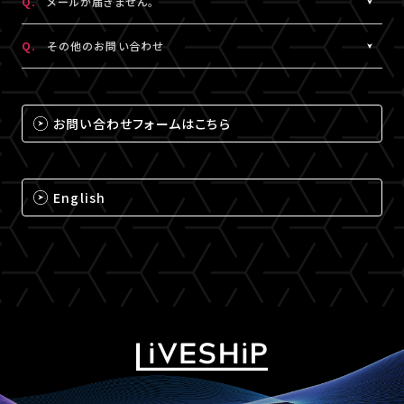
Q.
メールが届きません。
（iPhone・iPadの場合は「Safari」、Androidの場合は
A.
メールが届かない場合は、下記ドメインの受信設定をお願いいた
「Chrome」）にて閲覧ください。
Q.
その他のお問い合わせ
します。
なお、MY BOXで配信されるコンテンツは、視聴プレイヤーに
※メールの再配信はできません。迷惑メールフォルダをご確認くだ
A.
それ以外のお問い合わせについては、下記のいずれかの方法でお
ChromecastとAirPlayのアイコンは表示されません。予めご了承
さい。
問い合わせください。
ください。
お問い合わせフォームはこちら
@liveship.tokyo
【LIVESHIPお問い合わせ窓口】
@id.amob.jp
https://liveship.tokyo/mob/form/inquAdd.php?site=LS
English
グッズ配送・お届け済み商品に関して
【A!SMART お問い合わせ窓口】
https://www.asmart.jp/support