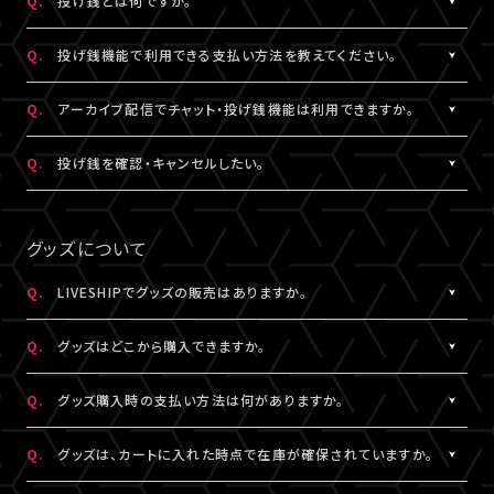
Q.
投げ銭とは何ですか。
なお、ユーザーがニックネームを変更した場合であっても、過去の
※公演によってはX連携をご利用いただけない場合があります。
欄上部「×」印）を押下すると、チャット非表示となります。 また、全
iOS：なし
チャットのニックネームは変更されず、変更前のニックネームが表
画面表示にした場合も、チャットは非表示になります。
A.
配信中にチップを送ることができる機能です。
Android：Chrome
Q.
投げ銭機能で利用できる支払い方法を教えてください。
示されます。
投げ銭機能をご利用の場合は、「マイページ」内「基本情報」にござ
※ニックネームの登録・編集は配信視聴ページからも設定いただ
います「決済情報」にてクレジットカード決済情報のご登録いただ
A.
クレジットカード決済をご利用いただけます。
Q.
アーカイブ配信でチャット・投げ銭機能は利用できますか。
けます。
くか、
投げ銭機能をご利用の場合は、「マイページ」内「基本情報」にござ
※コミュニティ機能が設定されている配信では、コミュニティ機能
配信中に配信視聴ページよりクレジットカード決済情報のご登録
います「決済情報」にてクレジットカード決済情報のご登録いただ
A.
公演により異なります。チケット販売ページなどでご確認ください。
Q.
投げ銭を確認・キャンセルしたい。
とチャット機能のニックネーム設定は連動されます。
をお願いいたします。
くか、
※公演によっては、投げ銭機能をご利用いただけない場合があり
配信中に配信視聴ページよりクレジットカード決済情報のご登録
A.
投げ銭をキャンセルすることはできません。投げ銭機能をご利用の
ます。
をお願いいたします。
場合は、金額に誤りがないか確認のうえ、ご利用ください。
グッズについて
なお、決済方法については今後追加される可能性がございます。
複数回クリックにより、重複課金となる可能性がございますので、
ご注意ください。
Q.
LIVESHIPでグッズの販売はありますか。
※ご利用になった投げ銭は「マイページ」内「投げ銭履歴」よりご
A.
グッズの販売有無は各配信により異なります。
確認いただけます。
Q.
グッズはどこから購入できますか。
A.
各配信視聴ページなどでご購入いただけます。
Q.
グッズ購入時の支払い方法は何がありますか。
LIVESHIPにご登録のA!-ID（メールアドレス）でログインのうえ、ご
利用ください。
A.
クレジットカード決済、コンビニ決済がご利用いただけます。
Q.
グッズは、カートに入れた時点で在庫が確保されていますか。
※グッズをご購入いただくには、LIVESHIPへの会員登録が必要と
なります。
A.
カートに入れた時点では在庫確保とはなりません。