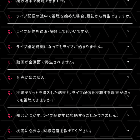
Q.
複数端末で視聴できますか。
※コンビニ決済にてお申込みをされている場合、お支払い（ご入
用されているメールアドレスをご確認のうえ、改めてログインをお
スマートフォン、タブレットをご利用の場合、LINEやメール等のアプ
有線接続、もしくはWi-Fiのご利用を推奨いたします。お客様の視聴
金）完了後にご視聴いただけます。
▼以下もあわせてご確認ください。
試しください。
リ内ブラウジングではなく、指定のブラウザ（iPhone・iPadの場合
環境に伴う閲覧の不具合に関しては、当サービスは一切の責任を
A.
チケット1枚につき1端末まで視聴可能となっております。
Q.
ライブ配信の途中で視聴を始めた場合、最初から再生できますか。
1.ご登録のA!-ID（メールアドレス）とは別のメールアドレスをご利
※「決済完了のお知らせ」メールをお受取りいただいているA!-
は「Safari」、Androidの場合は「Chrome」）で当サービスをご利
負いかねます。
複数端末でのログインが検知された場合には、一方の端末がログ
用になっていませんか？
ID（メールアドレス）にてログインしてください。
用ください。
アウトされます。
A.
ライブ配信の途中からご利用の場合は、視聴開始された時点から
Q.
ライブ配信を録画・撮影してもいいですか。
の再生となります。
2.推奨環境からお試しいただいていますか？
3.全て半角英数で入力できていますか？
A.
原則、カメラ・スマートフォンなどによる画面録画・撮影・録音は禁
Q.
ライブ開始時刻になってもライブが始まりません。
ご利用の環境が推奨環境でない場合、正常にページ遷移ができな
必ず半角数字でご入力ください。全角入力ではログインできませ
止いたします。
い可能性がございます。推奨環境は
こちら
よりご確認ください。
ん。
ただし各配信で別途案内があった場合はこれに限りません。
A.
リロード（再読み込み）をお試しいただき、視聴ページを更新してく
Q.
動画が全画面で再生されません。
スマートフォン、タブレットをご利用の場合、LINEやメール等のアプ
録画・撮影・録音を許可する案内のない配信でSNSや動画サイトな
ださい。
リ内ブラウジングではなく、指定のブラウザ（iPhone・iPadの場合
4.スペースが入っていませんか？
どへの無断転載・共有を行った場合、法的責任に問われる場合が
※リロード（再読み込み）方法はご利用端末により異なります。
A.
視聴画面の右下にある四角いボタンを押すと、全画面での表示に
Q.
音声が出ません。
は「Safari」、Androidの場合は「Chrome」）で当サービスをご利
入力の際、前後にスペースが入っていないかご確認ください。不要
ございます。
切り替わります。 全画面での視聴中に同じボタンを押すと、元の画
用ください。
なスペースを入れると認証されませんので、ご注意ください。
面サイズに戻ります。
A.
視聴ページの動画配信プレイヤーがミュート（消音）になっていな
Q.
視聴チケットを購入した端末と、ライブ配信を視聴する端末が違っ
いかをご確認ください。
ても視聴できますか？
3.全て半角英数で入力できていますか？
5.キーボードのNum Lock（ナムロック）が押されていませんか？
また、ご利用の端末がマナーモードになっていないか、音量設定が
必ず半角数字でご入力ください。全角入力ではログインできませ
ノートパソコンをご利用の方は、Num Lockキーが外れた状態で行
小さくなっていないかをご確認ください。
A.
視聴チケットをご購入いただいた際と同じA!-ID（メールアドレス）・
Q.
都合がつかず、ライブ配信中に視聴することができません。
ん。
ってください。
パスワードでログインいただければ、端末が違ってもご視聴いただ
けます。
A.
アーカイブ配信がある場合は、視聴チケットをお持ちの方に限りご
Q.
視聴に必要な、回線速度を教えてください。
4.スペースが入っていませんか？
ライブ配信を視聴する端末が
推奨環境
であることをご確認のうえ、
視聴いただけます。
入力の際、前後にスペースが入っていないかご確認ください。不要