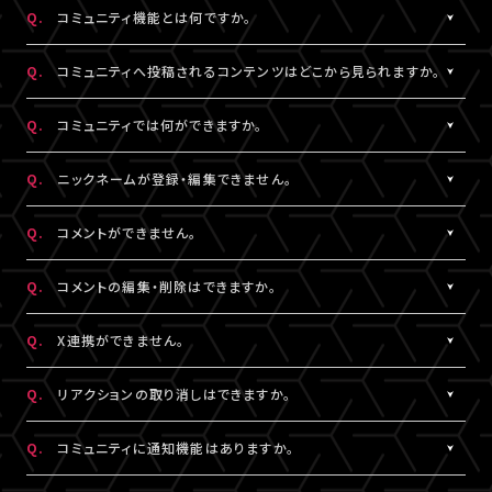
https://www.asmart.jp/support
数料については、ポイント付与対象外です。
Q.
コミュニティ機能とは何ですか。
A!-POINTは商品の発送後、約2週間で加算されます。
A.
配信視聴ページに投稿される期間限定コンテンツをお楽しみいた
ポイントの残高、有効期限、付与履歴については
A!-IDサイト
にロ
Q.
コミュニティへ投稿されるコンテンツはどこから見られますか。
だける機能です。
グイン後、マイページよりご確認いただけます。
コミュニティ機能が提供されている配信に限り、対象の視聴チケッ
A.
対象の視聴チケットを購入したA!-ID（メールアドレス）とパスワー
なお、LIVESHIPでのポイント利用はできません。A!-POINT・A!-ID
Q.
コミュニティでは何ができますか。
トを購入したユーザーのみがご利用・閲覧することができます。
ドでログインのうえ、配信視聴ページ内「スペシャル」から閲覧する
については
こちら
。
ことができます。
A.
配信視聴ページに投稿される期間限定コンテンツをお楽しみいた
Q.
ニックネームが登録・編集できません。
なお、各公演・視聴チケット種別によりコミュニティ機能の有無は
だけるほか、投稿されたコンテンツに対して、コメントやリアクショ
※ポイントの現金への換金はできません。
異なります。
ンをすることができます。
A.
※ポイントを他人に譲渡したり、別のA!-IDでの保有ポイントと合
コメントをするには、ニックネームの設定が必要です。
Q.
コメントができません。
また、コミュニティごと（配信ごと）に、コンテンツの内容や投稿頻
また、他のユーザーのコメントに対してもリアクションをすること
算してご使用いただく事はできません。
ニックネームは「マイページ」内「投稿設定」にて登録・変更が可能
度などは異なります。予めご了承ください。
ができます。
※正しくお支払いいただけなかった場合、付与したポイントを回収
です。
A.
コミュニティ機能ガイドライン
に反している可能性がございます。
Q.
コメントの編集・削除はできますか。
させていただく場合がございます。
絵文字・機種依存文字等が含まれている場合は登録できませんの
入力内容を変更してもコメントができない場合は
こちら
にお問い合
でご注意ください。
わせください。
A.
ご自身のコメントは「削除する」より削除することができます。
Q.
X連携ができません。
なお、ユーザーがニックネームを変更した場合であっても、過去の
ただし、一度投稿済みのコメントを編集することはできません。編
コメントのニックネームは変更されず、変更前のニックネームが表
集したい場合は、投稿済みのコメントを削除してから新たにコメン
A.
X連携は「マイページ」内「投稿設定」にて設定が可能です。
Q.
リアクションの取り消しはできますか。
示されます。
トしていただく必要がございます。
詳しくは
こちら
をご確認ください。
※ニックネームの登録・編集は配信視聴ページからも設定いただ
※X連携は配信視聴ページからも設定いただけます。
A.
ご自身でつけたリアクションは再度「♡」を押していただくことで取
Q.
コミュニティに通知機能はありますか。
けます。
※公演によってはX連携をご利用いただけない場合があります。
り消しすることができます。
※チャット機能が設定されている配信では、コミュニティ機能とチ
A.
現在、通知機能はございません。