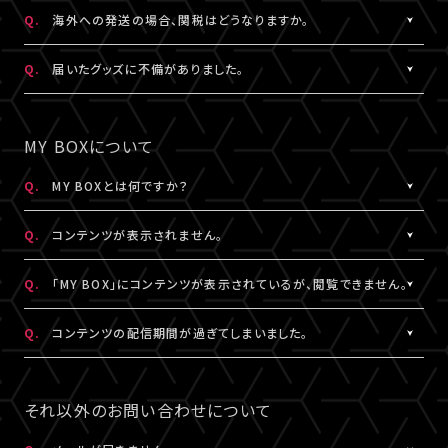
日本国外の郵便番号をご入力する際に、正しく入力しているにも関
A.
日本国外の郵便番号を入力する際、システムの仕様上、正しく郵便
Q.
海外への発送の場合、関税はどうなりますか。
わらずシステムの仕様上エラーとなる場合がございます。
番号を入力しているにも関わらずエラーとなる場合がございます。
その場合は、末尾1桁か2桁を削除、もしくは未記入にてお手続きを
その場合は、末尾1桁か2桁を削除、もしくは未記入にてお手続きを
A.
関税はお客様ご自身でお支払いください。関税の計算は各国税関
Q.
届いたグッズに不備がありました。
お試しください。
お試しください。
の判断によります。
また、現地税関での商品配達停止に関しては、当サービスは一切
A.
お手数ですが、詳細を記載のうえ、商品到着後14日以内に下記よ
なお、日本国外への配送はDHLを利用しております。
の責任を負いかねます。
りお問い合わせください。
MY BOXについて
DHLが配送対象としていない国・地域への配送はできかねます。
DHLにおきましては現地カスタマーサービスにお問い合わせくだ
予め、ご了承ください。
さい。
グッズ配送・お届け済み商品に関して
Q.
MY BOXとは何ですか？
http://www.dhl.com/en/contact_center.html
【A!SMART お問い合わせ窓口】
A.
ご購入の視聴チケットやグッズの条件に応じて、動画や画像などの
https://www.asmart.jp/support
Q.
コンテンツが表示されません。
コンテンツが配信される機能です。
コンテンツの配信がある場合、視聴チケットやグッズを購入したA!-
A.
コンテンツが表示されない場合は、コンテンツ配信期間外である
Q.
「MY BOX」にコンテンツが表示されているが、閲覧できません。
ID（メールアドレス）とパスワードでログインのうえ、「マイページ」
か、配信対象外の視聴チケットやグッズを購入されている可能性が
内「MY BOX」から確認することができます。
あります。
A.
コンテンツが「MY BOX」に表示されているにも関わらず閲覧でき
Q.
コンテンツの配信期間が過ぎてしまいました。
コンテンツの配信有無や、配信期間については、各公演のチケット
コンテンツ配信期間は、各公演のチケット販売ページやグッズ商品
ない場合、コンテンツ配信期間を経過したか、ご利用端末が推奨環
販売ページやグッズ商品詳細ページ、MY BOXなどでご確認くださ
詳細ページ、MY BOXなどでご確認ください。
境ではない可能性があります。
A.
配信期間終了後のコンテンツは、再配信いたしません。予めご了承
い。
※チケットの購入情報は、「マイページ」内「チケット購入情報」にて
推奨環境は
こちら
よりご確認ください。
ください。
それ以外のお問い合わせについて
ご確認ください。
スマートフォン、タブレットをご利用の場合、LINEやメール等のアプ
リ内ブラウジングではなく、推奨環境にある指定のブラウザ