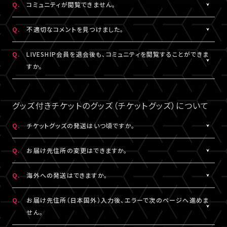
Q.
コミュニティが閲覧できません。
ャット機能のニックネーム設定は連動されます。
コンテンツの投稿、コメント、リアクションはユーザーへ通知され
ません。
A.
コミュニティが表示されない場合は、コミュニティ機能実施期間外
Q.
不適切なコメントを見つけました。
であるか、対象外の視聴チケットを購入されている可能性がありま
す。
A.
コミュニティ機能ガイドライン
に反するコメントなどを見つけた場
Q.
LIVESHIP会員を退会後も、コミュニティを閲覧することができま
コミュニティの実施有無や、実施期間については、各公演のチケッ
合は、コメント内の「報告する」ボタンより管理者に報告をすること
すか。
ト販売ページなどでご確認ください。
ができます。
なお、通報機能は報告された当該コメントの削除を保証するもの
A.
LIVESHIP会員を退会された場合は、コミュニティ機能提供期間内
ではございません。
であってもご利用・閲覧いただけなくなります。
グッズ付きチケットのグッズ（チケットグッズ）について
なお、過去のコメント・リアクション及びニックネームは、LIVESHIP
会員を退会された場合でも引き続きコミュニティに掲載されます。
Q.
チケットグッズの発送はいつ頃ですか。
予めご了承ください。
A.
公演・券種により異なります。
Q.
お届け先住所の変更はできますか。
「マイページ」内「チケット購入情報」にて発送状況の確認ができま
す。
A.
購入後、「マイページ」内「チケット購入情報」にて、配送状況が「出
Q.
海外への発送はできますか。
※チケットグッズの発送後、「チケットグッズ発送完了のお知らせ」
荷準備前」の場合に変更が可能です。
メールが配信されます。
※発送先が日本国外の場合、購入後の住所変更はできません。予
A.
公演・券種により異なります。チケット販売ページにてご確認くださ
Q.
お届け先住所（日本国外）入力後、エラーで次のページへ進めま
通信の関係上、メールが届かない可能性もございますので、必ず、
めご了承ください。
い。
せん。
「マイページ」内「チケット購入情報」よりご確認ください。