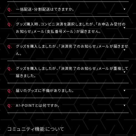
DHLにおきましては現地カスタマーサービスにお問い合わせくだ
※グッズの発送後、「グッズ発送完了のお知らせ」メールが配信さ
A.
注文番号ごとに送料がかかります。
Q.
一括配送・分割配送はできますか。
さい。
れます。
同日・同公演の注文でも、注文番号が異なれば送料は都度発生
http://www.dhl.com/en/contact_center.html
通信の関係上、メールが届かない可能性もございますので、必ず、
し、注文番号の異なる商品をまとめて発送することはできません。
A.
注文番号ごとの発送となります。
Q.
グッズ購入時、コンビニ決済を選択しましたが、「お申込み受付の
「マイページ」内「グッズ購入情報」よりご確認ください。
同日・同公演の注文でも、注文番号の異なる商品をまとめて、また
お知らせ」メール（支払番号メール）が届きません。
は分割して発送することはできません。
A.
コンビニ決済を選択された場合、「お申込み受付のお知らせ」メー
Q.
グッズを購入しましたが、「決済完了のお知らせ」メールが届きませ
ル（支払番号メール）は、LIVESHIPにご登録のA!-ID（メールアドレ
ん。
ス）宛に【@liveship.tokyo】ドメインから配信しております。
“迷惑メール”として自動振り分け・受信拒否されていないかご確
A.
「決済完了のお知らせ」メールは、LIVESHIPにご登録のA!-ID（メー
Q.
グッズを購入しましたが、「決済完了のお知らせ」メールが重複して
認ください。
ルアドレス）宛に【@liveship.tokyo】ドメインから配信しておりま
届きました。
す。 “迷惑メール”として自動振り分け・受信拒否されていないかご
なお、支払番号は支払期限内であれば、「マイページ」内「グッズ購
確認ください。
A.
「決済完了のお知らせ」メールが2通以上届いた場合、誤ってグッズ
Q.
届いたグッズに不備がありました。
入情報」にも記載されておりますので、ご確認ください。
を重複してご購入されている可能性がございます。
※「決済完了のお知らせ」メールが届いていない場合は、「マイペ
詳細を記載のうえ、
こちら
よりご連絡ください。
A.
お手数ですが、詳細を記載のうえ、商品到着後14日以内に下記よ
Q.
A!-POINTとは何ですか。
ージ」内「グッズ購入情報」をご確認ください。
りお問い合わせください。
A.
A!-POINTとは、一部のA!-IDサービスで使える・貯める事ができる
グッズ配送・お届け済み商品に関して
ポイントサービスです。
コミュニティ機能について
【A!SMART お問い合わせ窓口】
商品代金(税込)の1％がポイントとなり、商品代金以外の送料/手