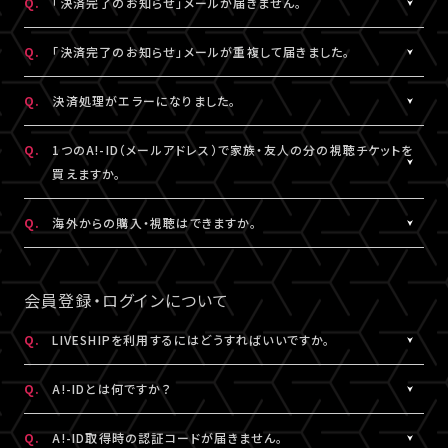
Q.
「決済完了のお知らせ」メールが届きません。
表示されます。
「支払い方法・コンビニの変更」から、「コンビニ決済をキャンセル」
らご購入手続きをお願いします。
「マイページ」に記載がない場合や、支払期限を超過した場合は、
こちらより、改めてお手続きください。
を押してください。
A.
「決済完了のお知らせ」メールは、チケットご購入時にLIVESHIPに
Q.
「決済完了のお知らせ」メールが重複して届きました。
再度、チケット販売ページより、お手続きをお願いいたします。
コンビニ決済のキャンセル後、再度「マイページ」内「チケット購入
ご登録いただいたA!-ID（メールアドレス）宛に
※コンビニ決済のキャンセルには、15分ほどお時間がかかります。
情報」にアクセスいただくと、「新たに手続きする」というボタンが
【@liveship.tokyo】ドメインから配信しております。
A.
「決済完了のお知らせ」メールが2通以上届いた場合、誤ってチケッ
Q.
決済処理がエラーになりました。
※「決済取消中」のアイコンが表示されている間はお手続きができ
表示されます。
“迷惑メール”として自動振り分け・受信拒否されていないかご確
トを重複してご購入されている可能性がございます。
ません。
こちらより、クレジットカード決済を選択のうえ、改めてお手続きく
認ください。
詳細を記載のうえ、
こちら
よりご連絡ください。
A.
▼コンビニ決済にて、よくあるエラー
Q.
1つのA!-ID（メールアドレス）で家族・友人の分の視聴チケットを
ださい。
「髙」・「﨑」のような環境依存文字をお名前にご使用された場合、
買えますか。
「決済完了のお知らせ」メールが届かない場合は、「マイページ」内
コンビニシステム側の仕様により、受付できないエラーが発生する
※コンビニ決済のキャンセルには、15分ほどお時間がかかります。
「チケット購入情報」にてご確認ください。
ことがあります。環境依存文字でご登録の場合は、マイページ「基
A.
1つのA!-ID（メールアドレス）からご購入いただける視聴チケット
Q.
海外からの購入・視聴はできますか。
※「決済取消中」のアイコンが表示されている間はお手続きができ
本情報」内「会員情報」より常用漢字などにご変更いただくか、クレ
は、ご本人様の1枚分だけになります。ご視聴される方がそれぞれ
ません。
チケットご購入済みの場合は、「決済完了のお知らせ」メールが届
ジットカード決済をご利用ください。
のA!-ID（メールアドレス）にて、視聴チケットを購入していただく必
A.
原則、視聴チケットのご購入は可能です。
※コンビニにてご入金済みの場合は、変更できません。
いていなくても、ライブ配信・アーカイブ配信は問題なくご視聴いた
要がございます。
ご視聴については、
推奨環境
を満たしているかをご確認ください。
会員登録・ログインについて
だけます。
▼クレジットカード決済にて、よくあるエラー
推奨環境を満たしていない場合は、ご視聴いただけない可能性が
クレジットカード番号やセキュリティコードなどの誤入力、有効期
※A!-IDについては
［Q:A!-IDとは何ですか？］
をご参照ください。
あります。
Q.
LIVESHIPを利用するにはどうすればいいですか。
「チケット購入情報」に、チケットが表示されていない場合は、ご購
限外、限度額超過などによるエラーの可能性がございます。今一度
また、各国の通信環境によりご視聴いただけない場合もございま
入いただけていない状態です。
A.
LIVESHIPを利用するには、A!-ID（メールアドレス）が必要です。
ご確認のうえ、お手続きください。
す。
Q.
A!-IDとは何ですか？
改めてチケット販売ページより購入手続きをお願いいたします。
LIVESHIPにアクセスし、A!-ID（メールアドレス）にてログインのう
上記ご了承のうえ、ご自身の判断にてご購入ください。
え、会員登録を行ってください。
A.
上記に当てはまらないエラーの場合は、お手数ですが、エラー時の
A!-IDとは、アーティストにまつわる様々なサービスをご利用いただ
Q.
A!-ID取得時の認証コードが届きません。