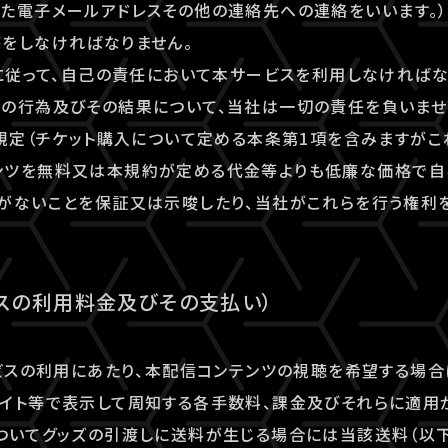
た電子メールアドレスその他の連絡先への連絡をいいます。）
をしなければなりません。
約に従って、自己の責任において本サービスを利用しなければ
の行為及びその結果について、当社は一切の責任を負いませ
る規定（チケット購入について定める本条第1項を含みますがこ
ンツを無料又は本規約が定める代金等よりも低廉な価格で自
がないことを保証又は示唆したり、当社がこれらを行う権利
ビスの利用料金及びその支払い）
ービスの利用にあたり、本配信コンテンツの視聴を希望する場
イト等で表示して周知する各手数料、課金及びそれらに適用
ついてグッズの引渡しに送料が生じる場合には当該送料（以下