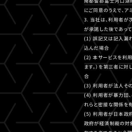
南都留郡富士河口湖町
にご同意のうえで、アミ
3. 当社は、利用者
が承諾した後であって
(1) 誤記又は記入
込んだ場合
(2) 本サービスを
ます。）を第三者に対
合
(3) 利用者が法人
(4) 利用者が暴力
れらと密接な関係を
(5) 利用者が日本
政府が経済制裁の対