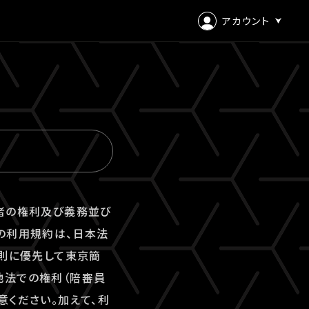
アカウント
ログイン
会員登録
用者の権利及び義務並び
の利用規約は、日本法
原則に優先して東京簡
地法での権利（陪審員
意ください。加えて、利