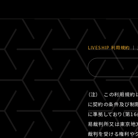
LIVESHIP 利⽤規約
｜
（注） この利用規約
に契約の条件及び制限
に準拠しており（第1
易裁判所又は東京地方
裁判を受ける権利やク