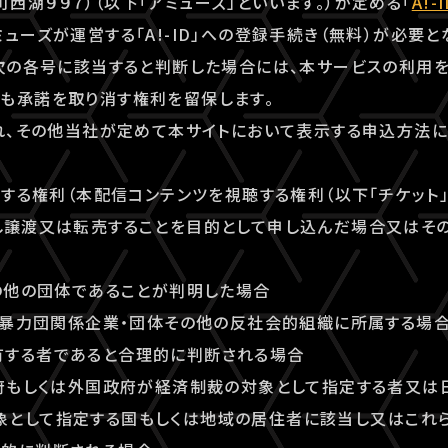
西湖９９７）（以下「アミューズ」といいます。）が定める「
A!
ューズが運営する「A!-ID」への登録手続き（無料）が必要と
が次の各号に該当すると判断した場合には、本サービスの利用
も承諾を取り消す権利を留保します。
漏れ、その他当社が定めて本サイトにおいて表示する申込方法
利用する権利（本配信コンテンツを視聴する権利（以下「チケット
し譲渡又は転売することを目的として申し込んだ場合又はそ
その他の団体であることが判明した場合
団、暴力団関係企業・団体その他の反社会的組織に所属する場
有する者であると合理的に判断される場合
政府もしくは外国政府が経済制裁の対象として指定する者又は
象として指定する国もしくは地域の居住者に該当し又はこれ