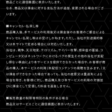
商品ごとに通信画面に表示いたします。
なお、商品又は課金に対する支払方法が追加、変更される場合がござ
います。
■キャンセル・払戻し等
商品購入後、本サービスの利用後又は課金後のお客様のご都合による
キャンセル・払戻し等はお受けしかねます。ただし、当社が別途規約等
又は本サイトで定める場合には対応いたします。
当社は、戦争、天災地変、テロリズム、サイバー攻撃、感染症の蔓延、コ
ンピュータ又はネットワークにおけるバグの発生その他の当社が支配
し得ない事由により本サービスを提供できなかった場合や、お客様が商
品の購入、本サービスの利用（本配信コンテンツの視聴を含みます。）又
は課金ができなかった場合であっても、当社の故意又は重過失による
場合を除き、お客様に対し、商品購入及び本サービスの利用の対価並
びに課金として受領した料金を返金しません。
■販売数量の制限等特別の条件がある場合
商品又はサービスごとに通信画面に表示いたします。