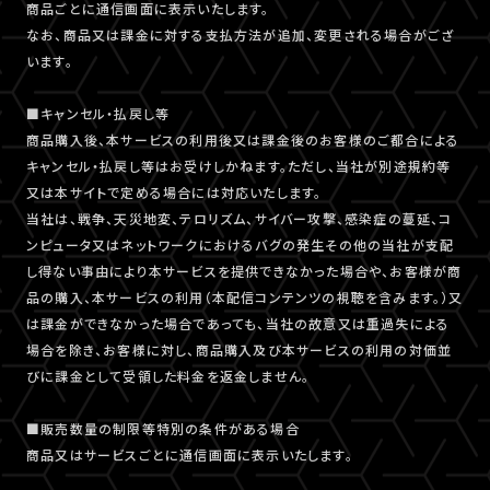
商品ごとに通信画面に表示いたします。
なお、商品又は課金に対する支払方法が追加、変更される場合がござ
います。
■キャンセル・払戻し等
商品購入後、本サービスの利用後又は課金後のお客様のご都合による
キャンセル・払戻し等はお受けしかねます。ただし、当社が別途規約等
又は本サイトで定める場合には対応いたします。
当社は、戦争、天災地変、テロリズム、サイバー攻撃、感染症の蔓延、コ
ンピュータ又はネットワークにおけるバグの発生その他の当社が支配
し得ない事由により本サービスを提供できなかった場合や、お客様が商
品の購入、本サービスの利用（本配信コンテンツの視聴を含みます。）又
は課金ができなかった場合であっても、当社の故意又は重過失による
場合を除き、お客様に対し、商品購入及び本サービスの利用の対価並
びに課金として受領した料金を返金しません。
■販売数量の制限等特別の条件がある場合
商品又はサービスごとに通信画面に表示いたします。