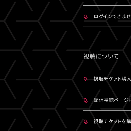
・A!-ID（メー
※認証コードは発
ス）とパスワード
A.
パスワードをお忘
・お持ちのメールア
※未着の場合、改
Q.
ログインできませ
※A!-IDが必
※複数回発行さ
す。
その他、A!-ID
A.
LIVESHIPに
※パスワードをお
視聴について
▼以下もあわせて
1.ご登録のA!
Q.
視聴チケット購入
2.推奨環境から
A.
LIVESHIP
ご利用の環境が
Q.
配信視聴ページ
配信視聴ページは
は
こちら
よりご確
いただけます。
A.
配信視聴ページに
スマートフォン、
Q.
視聴チケットを
※「決済完了のお
身で設定したパス
ブラウザ（iPhon