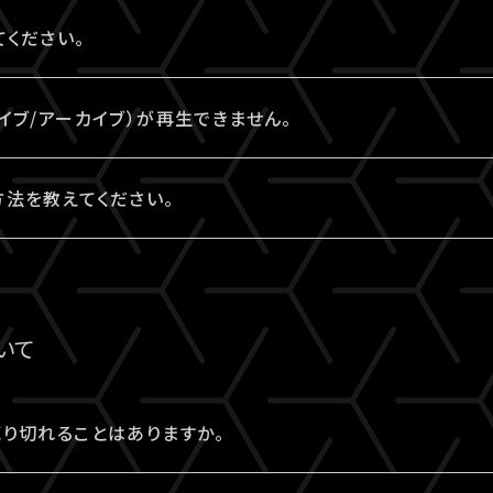
ください。
境をご確認ください。
イブ/アーカイブ）が再生できません。
認ください。推奨環境でも再生できない場合は
こちら
にお問い
法を教えてください。
方法の⼀例を
こちら
でご紹介しております。
サービスの推奨環境ではありません。
、あくまで推奨環境ではないことをご理解・ご了承のうえ、事
いて
視聴中に生じた不具合に関しては、当サービスは一切の責任を
り切れることはありますか。
視聴をご希望の場合は、サンプル動画視聴ページでサンプル
トの売り切れはございません。ただし公演・券種によっては枚