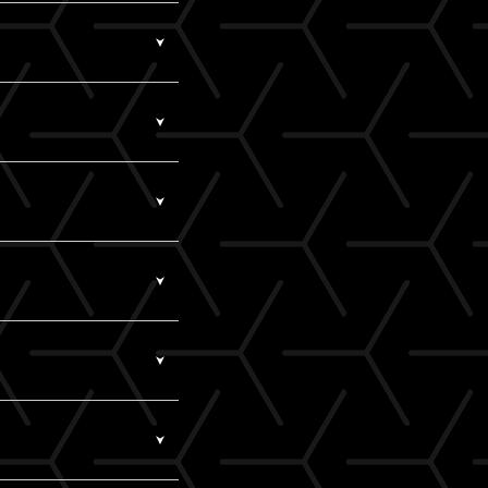
アドレス）でログインされ
視聴いただけます。
メールアドレスをご確
はWi-Fiのご利用を
いませんか？
スは一切の責任を負い
レス）にてログインして
す。
ございます。推奨環境
を入れると認証されま
ます。
ジングではなく、指定の
」）で当サービスをご利用く
。
。
転載・共有を行った場