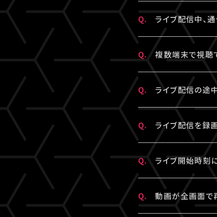
※アーカイブ配信
※パスワードをお
ださい。
A.
視聴チケットをご購
※コンビニ決済に
Q.
ライブ配信中、通
ている可能性がご
▼以下もあわせて
3.全て半角英数
画面右上からログ
A.
本配信の視聴には
1.ご登録のA!
必ず半角数字でご
Q.
複数端末で視聴
認のうえ、改めて
推奨いたします
※「決済完了のお
かねます。
A.
チケット1枚につ
2.推奨環境から
4.スペースが入
ください。
Q.
ライブ配信の途
複数端末でのロ
ご利用の環境が
入力の際、前後に
は
こちら
よりご確
せんので、ご注意
A.
ライブ配信の途
Q.
ライブ配信を録画
スマートフォン、
ブラウザ（iPhon
5.キーボードのN
A.
原則、カメラ・ス
ださい。
Q.
ノートパソコンを
ライブ開始時刻に
ただし各配信で
録画・撮影・録音
A.
リロード（再読み
3.全て半角英数
Q.
動画が全画面で
合、法的責任に問
※リロード（再読
必ず半角数字でご