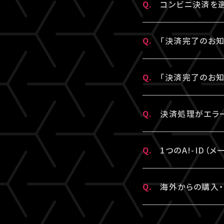
支払番号は、「マ
Q.
コンビニ決済を
コンビニ決済のキ
「マイページ」内
https://www.s
は上記をご確認の
に手続きする」と
「支払い方法・コ
A.
支払い期限を過ぎ
こちらより、改め
Q.
「決済完了のお知
コンビニ決済のキ
「マイページ」に
に手続きする」と
手続きをお願いい
A.
「決済完了のお知ら
※コンビニ決済の
こちらより、クレ
Q.
「決済完了のお知
ドレス）宛に【@li
※「決済取消中」
“迷惑メール”と
A.
「決済完了のお知
※コンビニ決済の
Q.
決済処理がエラ
能性がございます
※「決済取消中」
「決済完了のお知
詳細を記載のうえ
※コンビニにてご
A.
▼コンビニ決済に
ださい。
Q.
1つのA!-ID
「髙」・「﨑」の
受付できないエラ
A.
1つのA!-ID
チケットご購入済
Q.
海外からの購入・
情報」内「会員情
す。ご視聴される
イブ配信は問題な
がございます。
A.
原則、視聴チケッ
▼クレジットカー