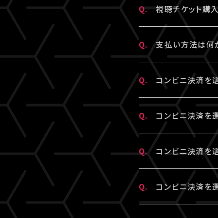
常に再生できるこ
Q.
視聴チケット購
ございます。
詳細はチケット販
A.
一度決済を完了
Q.
支払い方法は何
※クレジットカー
A.
クレジットカード
Q.
コンビニ決済を
※コンビニ決済の
決済の明細には「L
A.
コンビニ決済の支
Q.
コンビニ決済を選
■コンビニ決済支
A.
コンビニ決済を選
Q.
コンビニ決済を選
□ローソン・ミニ
ット販売ページでご
https://www.s
信しております。
A.
コンビニ決済の支
□ファミリーマー
Q.
コンビニ決済を
“迷惑メール”と
報」より、支払先
https://www.s
「支払い方法・コ
A.
コンビニ決済未入
□セイコーマート