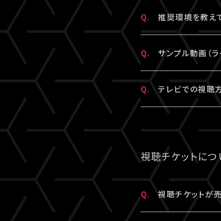
Q.
推奨環境を教えて
A.
こちら
より推奨環
Q.
サンプル動画（ラ
A.
推奨環境
をご確
Q.
テレビでの視聴方
A.
テレビでの視聴
テレビ視聴は、当
参考にされる際は
視聴チケットにつ
しください。
※テレビでのご
Q.
視聴チケットが売
※テレビ等での
A.
原則、視聴チケッ