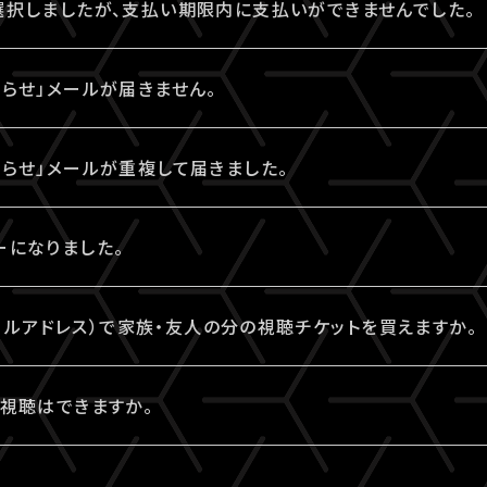
イページ」内「チケット購入情報」にも記載されておりますの
選択しましたが、支払い期限内に支払いができませんでした。
ャンセル後、再度「マイページ」内「チケット購入情報」にアク
「チケット購入情報」より、支払方法を変更したいチケットを選
bpayment.jp/support/how_to_pay/cvs/seicomart_we
うえ、期限内にお手続きください。
いうボタンが表示されます。
ンビニの変更」から、「コンビニ決済をキャンセル」を押してくだ
てしまった場合は、再度、チケット販売ページからご購入手続
てお手続きください。
らせ」メールが届きません。
ャンセル後、再度「マイページ」内「チケット購入情報」にアク
記載がない場合や、支払期限を超過した場合は、再度、チケッ
いうボタンが表示されます。
たします。
せ」メールは、チケットご購入時にLIVESHIPにご登録いただ
キャンセルには、15分ほどお時間がかかります。
ジットカード決済を選択のうえ、改めてお手続きください。
らせ」メールが重複して届きました。
veship.tokyo】ドメインから配信しております。
のアイコンが表示されている間はお手続きができません。
して自動振り分け・受信拒否されていないかご確認ください。
らせ」メールが2通以上届いた場合、誤ってチケットを重複し
キャンセルには、15分ほどお時間がかかります。
ーになりました。
。
のアイコンが表示されている間はお手続きができません。
らせ」メールが届かない場合は、「マイページ」内「チケット購
、
こちら
よりご連絡ください。
入金済みの場合は、変更できません。
て、よくあるエラー
（メールアドレス）で家族・友人の分の視聴チケットを買えますか。
ような環境依存文字をお名前にご使用された場合、コンビニシス
ーが発生することがあります。環境依存文字でご登録の場合
（メールアドレス）からご購入いただける視聴チケットは、ご本人
みの場合は、「決済完了のお知らせ」メールが届いていなくて
視聴はできますか。
報」より常用漢字などにご変更いただくか、クレジットカード
方がそれぞれのA!-ID（メールアドレス）にて、視聴チケット
くご視聴いただけます。
トのご購入は可能です。
ド決済にて、よくあるエラー