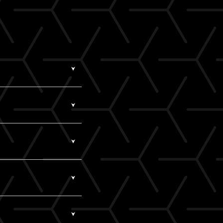
ていない状態です。
額超過などによるエラー
細を記載のうえ、
こち
録を行ってください。
員ID（無料）です。
ルアドレスがA!-ID
認証コードをお知らせする
スがA!-IDとなりま
。
!-ID（メールアドレ