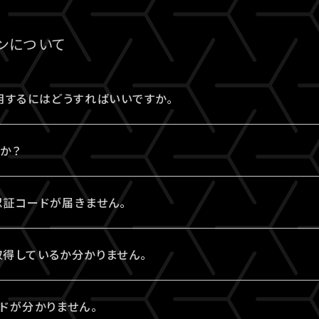
報」に、チケットが表示されていない場合は、ご購入いただけ
、
推奨環境
を満たしているかをご確認ください。
番号やセキュリティコードなどの誤入力、有効期限外、限度
は
［Q:A!-IDとは何ですか？］
をご参照ください。
売ページより購入手続きをお願いいたします。
していない場合は、ご視聴いただけない可能性があります。
ます。今一度ご確認のうえ、お手続きください。
ンについて
環境によりご視聴いただけない場合もございます。
、ご自身の判断にてご購入ください。
ないエラーの場合は、お手数ですが、エラー時の状態など詳
を利用するにはどうすればいいですか。
せください。
利用するには、A!-ID（メールアドレス）が必要です。
すか？
アクセスし、A!-ID（メールアドレス）にてログインのうえ、会員登
アーティストにまつわる様々なサービスをご利用いただける共通の会
の認証コードが届きません。
は
［Q:A!-IDとは何ですか？］
をご参照ください。
」でグッズを購入されたことがある場合は、その際に登録されたメー
ールアドレス宛に【@liveship.tokyo】ドメインから、
を取得しているか分かりません。
おります。
なファンクラブ会員の場合、そちらで登録・連携されたメールアドレ
して自動振り分け・受信拒否されていないかご確認ください。
レスのA!-ID取得有無は、
こちら
より確認することができます
ードが分かりません。
ART」をご利用の方はA!-IDの取得が完了しています。ご利用のA