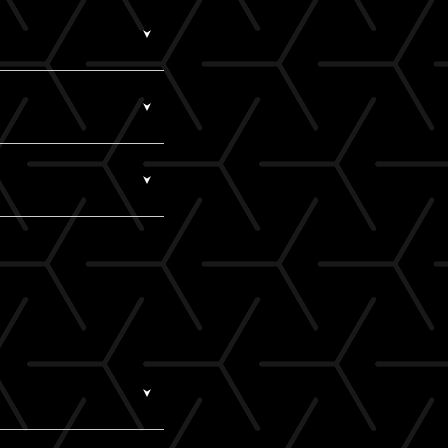
合わせください。
前にテスト視聴をお試
負いかねます。
動画の映像と音声が正
数に限りがある場合が