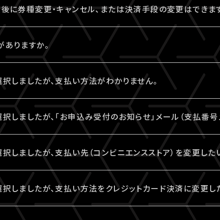
とをご確認のうえ、ご自身の判断で視聴チケットのご購入をご
入後に券種変更・キャンセル、または決済手段の変更はできま
売ページでご確認ください。
された視聴チケットの券種変更・キャンセルは一切お受けでき
がありますか。
ド決済の場合、即時決済となります。
決済、コンビニ決済がご利用いただけます。
選択しましたが、支払い方法がわかりません。
場合、お支払いがお済みでない場合のみ、券種変更・キャン
IVESHIP」と表示されます。
払い方法は、下記よりご確認ください。
択しましたが、「お申込み受付のお知らせ」メール（支払番号
払い方法（手順4以降）
択された場合、「お申込み受付のお知らせ」メール（支払番号
択しましたが、支払い先（コンビニエンスストア）を変更した
ストップ
入力いただいたA!-ID（メールアドレス）宛に【@liveship.t
bpayment.jp/support/how_to_pay/cvs/lawson_webc
払先（コンビニエンスストア）を変更する場合は、「マイページ
ト
選択しましたが、支払い方法をクレジットカード決済に変更し
して自動振り分け・受信拒否されていないかご確認ください。
を変更したいチケットを選択。
bpayment.jp/support/how_to_pay/cvs/familymart_w
ンビニの変更」から、「コンビニ決済をキャンセル」を押してくだ
金の場合は、支払い方法をクレジットカード決済に変更して