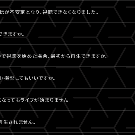
がある場合、同じページからご視聴いただけます。
忘れの場合は、
こちら
よりパスワード再設定を行えます。
入されたA!-ID（メールアドレス）と、異なるA!-ID（メール
てお申込みをされている場合、お支払い（ご入金）完了後にご
信が不安定となり、視聴できなくなりました。
ざいます。
ご確認ください。
で入力できていますか？
アウトしていただき、@以降が異なるなど、ご利用されている
高速・大容量のデータ通信が必要となります。有線接続、もしく
-ID（メールアドレス）とは別のメールアドレスをご利用になって
入力ください。全角入力ではログインできません。
できますか。
ログインをお試しください。
。お客様の視聴環境に伴う閲覧の不具合に関しては、当サービ
知らせ」メールをお受取りいただいているA!-ID（メールアド
き1端末まで視聴可能となっております。
お試しいただいていますか？
っていませんか？
中で視聴を始めた場合、最初から再生できますか。
グインが検知された場合には、一方の端末がログアウトされま
推奨環境でない場合、正常にページ遷移ができない可能性が
スペースが入っていないかご確認ください。不要なスペース
認ください。
ください。
中からご利用の場合は、視聴開始された時点からの再生となり
・撮影してもいいですか。
タブレットをご利用の場合、LINEやメール等のアプリ内ブラウ
e・iPadの場合は「Safari」、Androidの場合は「Chrome
um Lock（ナムロック）が押されていませんか？
マートフォンなどによる画面録画・撮影・録音は禁止いたします
ご利用の方は、Num Lockキーが外れた状態で行ってください
なってもライブが始まりません。
別途案内があった場合はこれに限りません。
を許可する案内のない配信でSNSや動画サイトなどへの無断
込み）をお試しいただき、視聴ページを更新してください。
で入力できていますか？
再生されません。
われる場合がございます。
み込み）方法はご利用端末により異なります。
入力ください。全角入力ではログインできません。