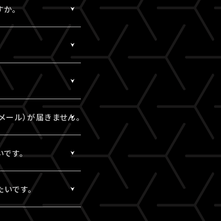
検討ください。
すか。
ません。
セルが可能です。
メール）が届きません。
メール）は、視聴チケ
いです。
okyo】ドメインから配
vs/
」内「チケット購入情
たいです。
ebcvs/
さい。
いただけます。