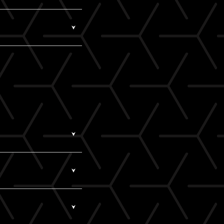
取得していただけます。
す。
レスがA!-IDとなりま
いませんか？
視聴いただけます。
ございます。推奨環境
入情報」よりアクセス
ールアドレス）と、ご自
ジングではなく、指定の
」）で当サービスをご利用く