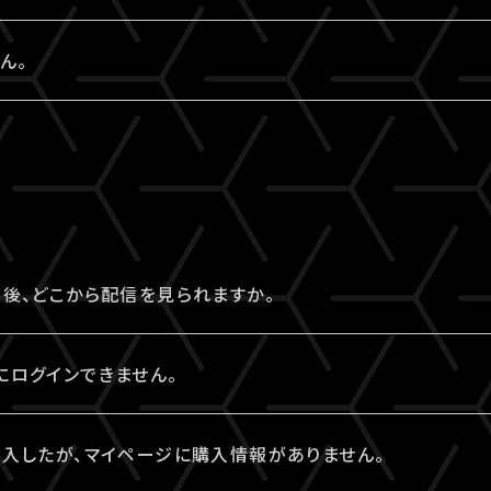
ルアドレス）をお持ちでない方は、LIVESHIP会員登録の過程で
行より10分間有効です。
でログインください。
れの場合は、
こちら
よりパスワード再設定を行えます。
ドレスのA!-ID取得有無は、
こちら
より確認することができま
めて新規取得からお手続きください。
ん。
要なファンクラブ会員の場合、そちらで登録・連携されたメールアド
れた場合は、一番新しい認証コードをご利用ください。
に関する詳細は
こちら
にてご確認ください。
ご登録のA!-ID（メールアドレス）とパスワードをご入力ください。
忘れの場合は、
こちら
よりパスワード再設定を行えます。
ご確認ください。
-ID（メールアドレス）とは別のメールアドレスをご利用になって
後、どこから配信を見られますか。
お試しいただいていますか？
にてチケットを購入の場合、配信視聴ページにログインのうえ、ご
推奨環境でない場合、正常にページ遷移ができない可能性が
にログインできません。
、各公演のチケット販売ページ、「マイページ」内「チケット購
認ください。
ログインいただくには視聴チケットをご購入されたA!-ID（メ
タブレットをご利用の場合、LINEやメール等のアプリ内ブラウ
購入したが、マイページに購入情報がありません。
知らせ」メールでもご案内しております。
ワードをご入力ください。
e・iPadの場合は「Safari」、Androidの場合は「Chrome