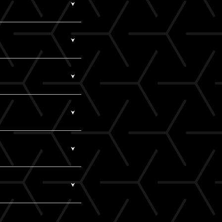
で、メールが未着の場合
セスいただくと、「新た
択。
bcvs/
さい。
きをお願いします。
セスいただくと、「新た
ト販売ページより、お
いたA!-ID（メールア
てご購入されている可
入情報」にてご確認く
テム側の仕様により、
は、マイページ「基本
様の1枚分だけになりま
も、ライブ配信・アーカ
決済をご利用ください。
を購入していただく必要