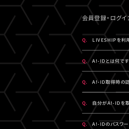
「チケット購入情
ご視聴については
クレジットカード
※A!-IDについて
改めてチケット販
推奨環境を満た
の可能性がござい
会員登録・ログイ
また、各国の通信
上記ご了承のうえ
上記に当てはまら
Q.
LIVESHIP
ら
よりお問い合わ
A.
LIVESHIPを
Q.
A!-IDとは何で
LIVESHIPに
A.
A!-IDとは、
Q.
A!-ID取得時
※A!-IDについて
・「A!SMART
A.
ご入力いただいたメ
Q.
自分がA!-ID
となります。
メールを配信して
・A!-IDが必要
“迷惑メール”と
A.
お持ちのメールアド
す。
Q.
A!-IDのパスワ
※すでに「A!SM