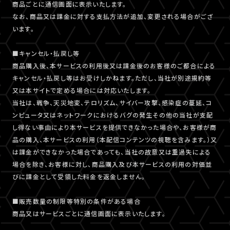
商品ごとに通信画面に表示いたします。
なお、商品又は課金に対する支払方法が追加、変更される場合がござ
います。
■キャンセル・払戻し等
商品購入後、本サービスの利用後又は課金後のお客様のご都合による
キャンセル・払戻し等はお受けしかねます。ただし、当社が別途規約等
又は本サイトで定める場合には対応いたします。
当社は、戦争、天災地変、テロリズム、サイバー攻撃、感染症の蔓延、コ
ンピュータ又はネットワークにおけるバグの発生その他の当社が支配
し得ない事由により本サービスを提供できなかった場合や、お客様が商
品の購入、本サービスの利用（本配信コンテンツの視聴を含みます。）又
は課金ができなかった場合であっても、当社の故意又は重過失による
場合を除き、お客様に対し、商品購入及び本サービスの利用の対価並
びに課金として受領した料金を返金しません。
■販売数量の制限等特別の条件がある場合
商品又はサービスごとに通信画面に表示いたします。