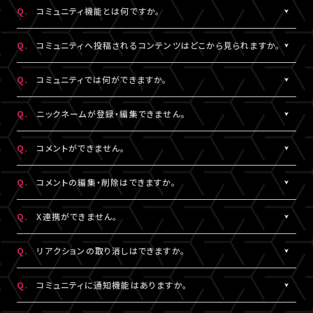
https://www.asmart.jp/support
数料については、ポイント付与対象外です。
Q.
コミュニティ機能とは何ですか。
A!-POINTは商品の発送後、約2週間で加算されます。
A.
配信視聴ページに投稿される期間限定コンテンツをお楽しみいた
ポイントの残高、有効期限、付与履歴については
A!-IDサイト
にロ
Q.
コミュニティへ投稿されるコンテンツはどこから見られますか。
だける機能です。
グイン後、マイページよりご確認いただけます。
コミュニティ機能が提供されている配信に限り、対象の視聴チケッ
A.
対象の視聴チケットを購入したA!-ID（メールアドレス）とパスワー
なお、LIVESHIPでのポイント利用はできません。A!-POINT・A!-ID
Q.
コミュニティでは何ができますか。
トを購入したユーザーのみがご利用・閲覧することができます。
ドでログインのうえ、配信視聴ページ内「スペシャル」から閲覧する
については
こちら
。
ことができます。
A.
配信視聴ページに投稿される期間限定コンテンツをお楽しみいた
Q.
ニックネームが登録・編集できません。
なお、各公演・視聴チケット種別によりコミュニティ機能の有無は
だけるほか、投稿されたコンテンツに対して、コメントやリアクショ
※ポイントの現金への換金はできません。
異なります。
ンをすることができます。
A.
※ポイントを他人に譲渡したり、別のA!-IDでの保有ポイントと合
コメントをするには、ニックネームの設定が必要です。
Q.
コメントができません。
また、コミュニティごと（配信ごと）に、コンテンツの内容や投稿頻
また、他のユーザーのコメントに対してもリアクションをすること
算してご使用いただく事はできません。
ニックネームは「マイページ」内「投稿設定」にて登録・変更が可能
度などは異なります。予めご了承ください。
ができます。
※正しくお支払いいただけなかった場合、付与したポイントを回収
です。
A.
コミュニティ機能ガイドライン
に反している可能性がございます。
Q.
コメントの編集・削除はできますか。
させていただく場合がございます。
絵文字・機種依存文字等が含まれている場合は登録できませんの
入力内容を変更してもコメントができない場合は
こちら
にお問い合
でご注意ください。
わせください。
A.
ご自身のコメントは「削除する」より削除することができます。
Q.
X連携ができません。
なお、ユーザーがニックネームを変更した場合であっても、過去の
ただし、一度投稿済みのコメントを編集することはできません。編
コメントのニックネームは変更されず、変更前のニックネームが表
集したい場合は、投稿済みのコメントを削除してから新たにコメン
A.
X連携は「マイページ」内「投稿設定」にて設定が可能です。
Q.
リアクションの取り消しはできますか。
示されます。
トしていただく必要がございます。
詳しくは
こちら
をご確認ください。
※ニックネームの登録・編集は配信視聴ページからも設定いただ
※X連携は配信視聴ページからも設定いただけます。
A.
ご自身でつけたリアクションは再度「♡」を押していただくことで取
Q.
コミュニティに通知機能はありますか。
けます。
※公演によってはX連携をご利用いただけない場合があります。
り消しすることができます。
※チャット機能が設定されている配信では、コミュニティ機能とチ
A.
現在、通知機能はございません。