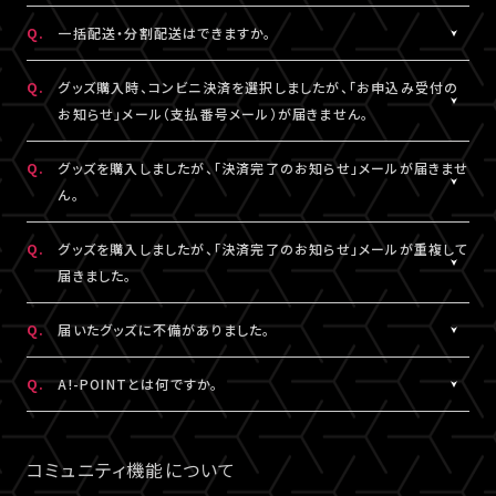
DHLにおきましては現地カスタマーサービスにお問い合わせくだ
※グッズの発送後、「グッズ発送完了のお知らせ」メールが配信さ
A.
注文番号ごとに送料がかかります。
Q.
一括配送・分割配送はできますか。
さい。
れます。
同日・同公演の注文でも、注文番号が異なれば送料は都度発生
http://www.dhl.com/en/contact_center.html
通信の関係上、メールが届かない可能性もございますので、必ず、
し、注文番号の異なる商品をまとめて発送することはできません。
A.
注文番号ごとの発送となります。
Q.
グッズ購入時、コンビニ決済を選択しましたが、「お申込み受付の
「マイページ」内「グッズ購入情報」よりご確認ください。
同日・同公演の注文でも、注文番号の異なる商品をまとめて、また
お知らせ」メール（支払番号メール）が届きません。
は分割して発送することはできません。
A.
コンビニ決済を選択された場合、「お申込み受付のお知らせ」メー
Q.
グッズを購入しましたが、「決済完了のお知らせ」メールが届きませ
ル（支払番号メール）は、LIVESHIPにご登録のA!-ID（メールアドレ
ん。
ス）宛に【@liveship.tokyo】ドメインから配信しております。
“迷惑メール”として自動振り分け・受信拒否されていないかご確
A.
「決済完了のお知らせ」メールは、LIVESHIPにご登録のA!-ID（メー
Q.
グッズを購入しましたが、「決済完了のお知らせ」メールが重複して
認ください。
ルアドレス）宛に【@liveship.tokyo】ドメインから配信しておりま
届きました。
す。 “迷惑メール”として自動振り分け・受信拒否されていないかご
なお、支払番号は支払期限内であれば、「マイページ」内「グッズ購
確認ください。
A.
「決済完了のお知らせ」メールが2通以上届いた場合、誤ってグッズ
Q.
届いたグッズに不備がありました。
入情報」にも記載されておりますので、ご確認ください。
を重複してご購入されている可能性がございます。
※「決済完了のお知らせ」メールが届いていない場合は、「マイペ
詳細を記載のうえ、
こちら
よりご連絡ください。
A.
お手数ですが、詳細を記載のうえ、商品到着後14日以内に下記よ
Q.
A!-POINTとは何ですか。
ージ」内「グッズ購入情報」をご確認ください。
りお問い合わせください。
A.
A!-POINTとは、一部のA!-IDサービスで使える・貯める事ができる
グッズ配送・お届け済み商品に関して
ポイントサービスです。
コミュニティ機能について
【A!SMART お問い合わせ窓口】
商品代金(税込)の1％がポイントとなり、商品代金以外の送料/手