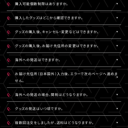
Q.
購入可能個数制限はありますか。
※LIVESHIPへの会員登録については
［Q:LIVESHIPを利用するに
ご注文手続きが完了した時点で在庫確保となります。
はどうすればいいですか。］
をご参照ください。
ただしコンビニ決済をご利用の場合、支払い期限を過ぎると在庫
A.
公演・グッズにより異なります。グッズ商品詳細ページなどでご確
Q.
購入したグッズはどこから確認できますか。
確保はリセットされますので予めご了承ください。
認ください。
A.
「決済完了のお知らせ」メール、または「マイページ」内「グッズ購入
Q.
グッズの購入後、キャンセル・変更などはできますか。
情報」よりご確認いただけます。
A.
お客様都合による商品購入後の注文内容の変更・キャンセル・返
Q.
グッズの購入後、お届け先住所の変更はできますか。
品・交換は一切お受けできません。
また、一度決済を完了された決済手段を変更することもできません
A.
購入後、「マイページ」内「グッズ購入情報」にて、配送状況が「出荷
Q.
海外への発送はできますか。
のでご注意ください。
準備前」の場合に変更が可能です。
※発送先が日本国外の場合、購入後の住所変更はできません。予
A.
公演・グッズにより異なります。グッズ商品詳細ページなどでご確
Q.
お届け先住所（日本国外）入力後、エラーで次のページへ進めま
めご了承ください。
認ください。
せん。
A.
日本国外の郵便番号をご入力する際、システムの仕様上、正しく郵
Q.
海外への発送の場合、関税はどうなりますか。
便番号を入力しているにも関わらずエラーとなる場合がございま
す。
A.
関税はお客様ご自身でお支払いください。関税の計算は各国税関
Q.
グッズの発送はいつ頃ですか。
その場合は、末尾1桁か2桁を削除、もしくは未記入にてお手続きを
の判断によります。
お試しください。
また、現地税関での商品配達停止に関しては、当サービスは一切
A.
公演・グッズにより異なります。「マイページ」内「グッズ購入情報」
Q.
複数回注文をしましたが、送料はどうなりますか。
の責任を負いかねます。
にて発送状況の確認ができます。