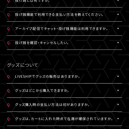
Q.
投げ銭とは何ですか。
なお、ユーザーがニックネームを変更した場合であっても、過去の
※公演によってはX連携をご利用いただけない場合があります。
欄上部「×」印）を押下すると、チャット非表示となります。 また、全
iOS：なし
チャットのニックネームは変更されず、変更前のニックネームが表
画面表示にした場合も、チャットは非表示になります。
A.
配信中にチップを送ることができる機能です。
Android：Chrome
Q.
投げ銭機能で利用できる支払い方法を教えてください。
示されます。
投げ銭機能をご利用の場合は、「マイページ」内「基本情報」にござ
※ニックネームの登録・編集は配信視聴ページからも設定いただ
います「決済情報」にてクレジットカード決済情報のご登録いただ
A.
クレジットカード決済をご利用いただけます。
Q.
アーカイブ配信でチャット・投げ銭機能は利用できますか。
けます。
くか、
投げ銭機能をご利用の場合は、「マイページ」内「基本情報」にござ
※コミュニティ機能が設定されている配信では、コミュニティ機能
配信中に配信視聴ページよりクレジットカード決済情報のご登録
います「決済情報」にてクレジットカード決済情報のご登録いただ
A.
公演により異なります。チケット販売ページなどでご確認ください。
Q.
投げ銭を確認・キャンセルしたい。
とチャット機能のニックネーム設定は連動されます。
をお願いいたします。
くか、
※公演によっては、投げ銭機能をご利用いただけない場合があり
配信中に配信視聴ページよりクレジットカード決済情報のご登録
A.
投げ銭をキャンセルすることはできません。投げ銭機能をご利用の
ます。
をお願いいたします。
場合は、金額に誤りがないか確認のうえ、ご利用ください。
グッズについて
なお、決済方法については今後追加される可能性がございます。
複数回クリックにより、重複課金となる可能性がございますので、
ご注意ください。
Q.
LIVESHIPでグッズの販売はありますか。
※ご利用になった投げ銭は「マイページ」内「投げ銭履歴」よりご
A.
グッズの販売有無は各配信により異なります。
確認いただけます。
Q.
グッズはどこから購入できますか。
A.
各配信視聴ページなどでご購入いただけます。
Q.
グッズ購入時の支払い方法は何がありますか。
LIVESHIPにご登録のA!-ID（メールアドレス）でログインのうえ、ご
利用ください。
A.
クレジットカード決済、コンビニ決済がご利用いただけます。
Q.
グッズは、カートに入れた時点で在庫が確保されていますか。
※グッズをご購入いただくには、LIVESHIPへの会員登録が必要と
なります。
A.
カートに入れた時点では在庫確保とはなりません。