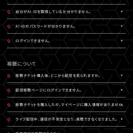
状態など詳細を記載のうえ、
ける共通の会員ID（無料）です。
こちら
よりお問い合わせください。
※A!-IDについては
［Q:A!-IDとは何ですか？］
をご参照ください。
A.
ご入力いただいたメールアドレス宛に【@liveship.tokyo】ドメイ
Q.
自分がA!-IDを取得しているか分かりません。
・「A!SMART」でグッズを購入されたことがある場合は、その際に
ンから、認証コードをお知らせするメールを配信しております。
登録されたメールアドレスがA!-IDとなります。
“迷惑メール”として自動振り分け・受信拒否されていないかご確
A.
お持ちのメールアドレスのA!-ID取得有無は、
こちら
より確認するこ
Q.
A!-IDのパスワードが分かりません。
・A!-IDが必要なファンクラブ会員の場合、そちらで登録・連携され
認ください。
とができます。
たメールアドレスがA!-IDとなります。
※すでに「A!SMART」をご利用の方はA!-IDの取得が完了していま
A.
パスワードをお忘れの場合は、
こちら
よりパスワード再設定を行え
Q.
ログインできません。
・A!-ID（メールアドレス）をお持ちでない方は、LIVESHIP会員登録
※認証コードは発行より10分間有効です。
す。ご利用のA!-ID（メールアドレス）とパスワードでログインくださ
ます。
の過程で取得していただけます。
※未着の場合、改めて新規取得からお手続きください。
い。
A.
LIVESHIPにご登録のA!-ID（メールアドレス）とパスワードをご入
・お持ちのメールアドレスのA!-ID取得有無は、
こちら
より確認する
※複数回発行された場合は、一番新しい認証コードをご利用くだ
※A!-IDが必要なファンクラブ会員の場合、そちらで登録・連携され
力ください。
視聴について
ことができます。
さい。
たメールアドレスがA!-IDとなります。
※パスワードをお忘れの場合は、
こちら
よりパスワード再設定を行
えます。
Q.
視聴チケット購入後、どこから配信を見られますか。
その他、A!-IDに関する詳細は
こちら
にてご確認ください。
A.
LIVESHIPにてチケットを購入の場合、配信視聴ページにログイン
▼以下もあわせてご確認ください。
Q.
配信視聴ページにログインできません。
のうえ、ご視聴いただけます。
1.ご登録のA!-ID（メールアドレス）とは別のメールアドレスをご利
配信視聴ページは、各公演のチケット販売ページ、「マイページ」
A.
配信視聴ページにログインいただくには視聴チケットをご購入さ
用になっていませんか？
Q.
視聴チケットを購入したが、マイページに購入情報がありません。
内「チケット購入情報」よりアクセスいただけます。
れたA!-ID（メールアドレス）と、ご自身で設定したパスワードをご入
※「決済完了のお知らせ」メールでもご案内しております。
力ください。
A.
視聴チケットをご購入されたA!-ID（メールアドレス）と、異なるA!-
2.推奨環境からお試しいただいていますか？
Q.
ライブ配信中、通信が不安定となり、視聴できなくなりました。
※アーカイブ配信がある場合、同じページからご視聴いただけま
※パスワードをお忘れの場合は、
こちら
よりパスワード再設定を行
ID（メールアドレス）でログインされている可能性がございます。
ご利用の環境が推奨環境でない場合、正常にページ遷移ができな
す。
えます。
画面右上からログアウトしていただき、@以降が異なるなど、ご利
A.
い可能性がございます。推奨環境は
本配信の視聴には高速・大容量のデータ通信が必要となります。
こちら
よりご確認ください。