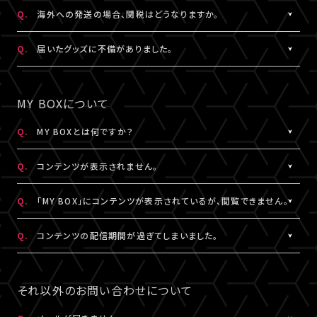
日本国外の郵便番号をご入力する際に、正しく入力しているにも関
A.
日本国外の郵便番号を入力する際、システムの仕様上、正しく郵便
Q.
海外への発送の場合、関税はどうなりますか。
わらずシステムの仕様上エラーとなる場合がございます。
番号を入力しているにも関わらずエラーとなる場合がございます。
その場合は、末尾1桁か2桁を削除、もしくは未記入にてお手続きを
その場合は、末尾1桁か2桁を削除、もしくは未記入にてお手続きを
A.
関税はお客様ご自身でお支払いください。関税の計算は各国税関
Q.
届いたグッズに不備がありました。
お試しください。
お試しください。
の判断によります。
また、現地税関での商品配達停止に関しては、当サービスは一切
A.
お手数ですが、詳細を記載のうえ、商品到着後14日以内に下記よ
なお、日本国外への配送はDHLを利用しております。
の責任を負いかねます。
りお問い合わせください。
MY BOXについて
DHLが配送対象としていない国・地域への配送はできかねます。
DHLにおきましては現地カスタマーサービスにお問い合わせくだ
予め、ご了承ください。
さい。
グッズ配送・お届け済み商品に関して
Q.
MY BOXとは何ですか？
http://www.dhl.com/en/contact_center.html
【A!SMART お問い合わせ窓口】
A.
ご購入の視聴チケットやグッズの条件に応じて、動画や画像などの
https://www.asmart.jp/support
Q.
コンテンツが表示されません。
コンテンツが配信される機能です。
コンテンツの配信がある場合、視聴チケットやグッズを購入したA!-
A.
コンテンツが表示されない場合は、コンテンツ配信期間外である
Q.
「MY BOX」にコンテンツが表示されているが、閲覧できません。
ID（メールアドレス）とパスワードでログインのうえ、「マイページ」
か、配信対象外の視聴チケットやグッズを購入されている可能性が
内「MY BOX」から確認することができます。
あります。
A.
コンテンツが「MY BOX」に表示されているにも関わらず閲覧でき
Q.
コンテンツの配信期間が過ぎてしまいました。
コンテンツの配信有無や、配信期間については、各公演のチケット
コンテンツ配信期間は、各公演のチケット販売ページやグッズ商品
ない場合、コンテンツ配信期間を経過したか、ご利用端末が推奨環
販売ページやグッズ商品詳細ページ、MY BOXなどでご確認くださ
詳細ページ、MY BOXなどでご確認ください。
境ではない可能性があります。
A.
配信期間終了後のコンテンツは、再配信いたしません。予めご了承
い。
※チケットの購入情報は、「マイページ」内「チケット購入情報」にて
推奨環境は
こちら
よりご確認ください。
ください。
それ以外のお問い合わせについて
ご確認ください。
スマートフォン、タブレットをご利用の場合、LINEやメール等のアプ
リ内ブラウジングではなく、推奨環境にある指定のブラウザ