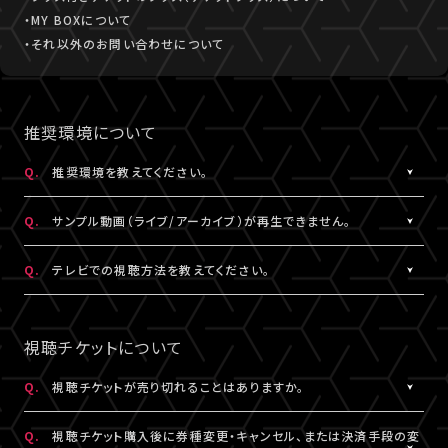
・MY BOXについて
・それ以外のお問い合わせについて
推奨環境について
Q.
推奨環境を教えてください。
A.
こちら
より推奨環境をご確認ください。
Q.
サンプル動画（ライブ/アーカイブ）が再生できません。
A.
推奨環境
をご確認ください。推奨環境でも再生できない場合は
こち
Q.
テレビでの視聴方法を教えてください。
ら
にお問い合わせください。
A.
テレビでの視聴方法の⼀例を
こちら
でご紹介しております。
テレビ視聴は、当サービスの推奨環境ではありません。
視聴チケットについて
参考にされる際は、あくまで推奨環境ではないことをご理解・ご了
承のうえ、事前にテスト視聴をお試しください。
Q.
視聴チケットが売り切れることはありますか。
A.
原則、視聴チケットの売り切れはございません。ただし公演・券種に
※テレビでのご視聴中に生じた不具合に関しては、当サービスは
Q.
視聴チケット購入後に券種変更・キャンセル、または決済手段の変
よっては枚数に限りがある場合がございます。