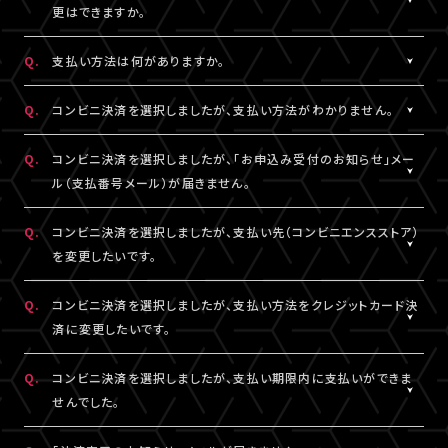
一切の責任を負いかねます。
更はできますか。
詳細はチケット販売ページでご確認ください。
※テレビ等での視聴をご希望の場合は、サンプル動画視聴ページ
A.
一度決済を完了された視聴チケットの券種変更・キャンセルは一切
でサンプル動画の映像と音声が正常に再生できることをご確認の
Q.
支払い方法は何がありますか。
お受けできません。
うえ、ご自身の判断で視聴チケットのご購入をご検討ください。
A.
クレジットカード決済、コンビニ決済がご利用いただけます。
Q.
コンビニ決済を選択しましたが、支払い方法がわかりません。
※クレジットカード決済の場合、即時決済となります。
決済の明細には「LIVESHIP」と表示されます。
※コンビニ決済の場合、お支払いがお済みでない場合のみ、券種
A.
コンビニ決済の支払い方法は、下記よりご確認ください。
Q.
コンビニ決済を選択しましたが、「お申込み受付のお知らせ」メー
変更・キャンセルが可能です。
ル（支払番号メール）が届きません。
■コンビニ決済支払い方法（手順4以降）
□ローソン・ミニストップ
A.
コンビニ決済を選択された場合、「お申込み受付のお知らせ」メー
Q.
コンビニ決済を選択しましたが、支払い先（コンビニエンスストア）
https://www.sbpayment.jp/support/how_to_pay/cvs/laws
ル（支払番号メール）は、視聴チケット販売ページでご入力いただ
を変更したいです。
□ファミリーマート
いたA!-ID（メールアドレス）宛に【@liveship.tokyo】ドメインから
https://www.sbpayment.jp/support/how_to_pay/cvs/famil
配信しております。
A.
コンビニ決済の支払先（コンビニエンスストア）を変更する場合は、
Q.
コンビニ決済を選択しましたが、支払い方法をクレジットカード決
□セイコーマート
“迷惑メール”として自動振り分け・受信拒否されていないかご確
「マイページ」内「チケット購入情報」より、支払先を変更したいチケ
済に変更したいです。
https://www.sbpayment.jp/support/how_to_pay/cvs/seico
認ください。
ットを選択。
「支払い方法・コンビニの変更」から、「コンビニ決済をキャンセル」
A.
コンビニ決済未入金の場合は、支払い方法をクレジットカード決済
Q.
コンビニ決済を選択しましたが、支払い期限内に支払いができま
支払番号は、「マイページ」内「チケット購入情報」にも記載されて
を押してください。
に変更していただけます。
せんでした。
おりますので、メールが未着の場合は上記をご確認のうえ、期限内
コンビニ決済のキャンセル後、再度「マイページ」内「チケット購入
「マイページ」内「チケット購入情報」より、支払方法を変更したいチ
にお手続きください。
情報」にアクセスいただくと、「新たに手続きする」というボタンが
ケットを選択。
A.
支払い期限を過ぎてしまった場合は、再度、チケット販売ページか