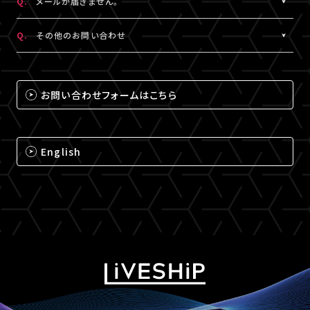
Q.
メールが届きません。
（iPhone・iPadの場合は「Safari」、Androidの場合は
A.
メールが届かない場合は、下記ドメインの受信設定をお願いいた
「Chrome」）にて閲覧ください。
Q.
その他のお問い合わせ
します。
なお、MY BOXで配信されるコンテンツは、視聴プレイヤーに
※メールの再配信はできません。迷惑メールフォルダをご確認くだ
A.
それ以外のお問い合わせについては、下記のいずれかの方法でお
ChromecastとAirPlayのアイコンは表示されません。予めご了承
さい。
問い合わせください。
ください。
お問い合わせフォームはこちら
@liveship.tokyo
【LIVESHIPお問い合わせ窓口】
@id.amob.jp
https://liveship.tokyo/mob/form/inquAdd.php?site=LS
English
グッズ配送・お届け済み商品に関して
【A!SMART お問い合わせ窓口】
https://www.asmart.jp/support