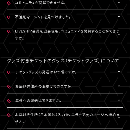
Q.
コミュニティが閲覧できません。
ャット機能のニックネーム設定は連動されます。
コンテンツの投稿、コメント、リアクションはユーザーへ通知され
ません。
A.
コミュニティが表示されない場合は、コミュニティ機能実施期間外
Q.
不適切なコメントを見つけました。
であるか、対象外の視聴チケットを購入されている可能性がありま
す。
A.
コミュニティ機能ガイドライン
に反するコメントなどを見つけた場
Q.
LIVESHIP会員を退会後も、コミュニティを閲覧することができま
コミュニティの実施有無や、実施期間については、各公演のチケッ
合は、コメント内の「報告する」ボタンより管理者に報告をすること
すか。
ト販売ページなどでご確認ください。
ができます。
なお、通報機能は報告された当該コメントの削除を保証するもの
A.
LIVESHIP会員を退会された場合は、コミュニティ機能提供期間内
ではございません。
であってもご利用・閲覧いただけなくなります。
グッズ付きチケットのグッズ（チケットグッズ）について
なお、過去のコメント・リアクション及びニックネームは、LIVESHIP
会員を退会された場合でも引き続きコミュニティに掲載されます。
Q.
チケットグッズの発送はいつ頃ですか。
予めご了承ください。
A.
公演・券種により異なります。
Q.
お届け先住所の変更はできますか。
「マイページ」内「チケット購入情報」にて発送状況の確認ができま
す。
A.
購入後、「マイページ」内「チケット購入情報」にて、配送状況が「出
Q.
海外への発送はできますか。
※チケットグッズの発送後、「チケットグッズ発送完了のお知らせ」
荷準備前」の場合に変更が可能です。
メールが配信されます。
※発送先が日本国外の場合、購入後の住所変更はできません。予
A.
公演・券種により異なります。チケット販売ページにてご確認くださ
Q.
お届け先住所（日本国外）入力後、エラーで次のページへ進めま
通信の関係上、メールが届かない可能性もございますので、必ず、
めご了承ください。
い。
せん。
「マイページ」内「チケット購入情報」よりご確認ください。