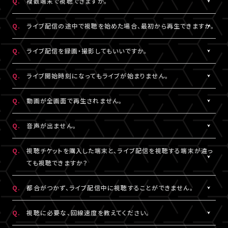
Q.
複数端末で視聴できますか。
※コンビニ決済にてお申込みをされている場合、お支払い（ご入
用されているメールアドレスをご確認のうえ、改めてログインをお
スマートフォン、タブレットをご利用の場合、LINEやメール等のアプ
有線接続、もしくはWi-Fiのご利用を推奨いたします。お客様の視聴
金）完了後にご視聴いただけます。
▼以下もあわせてご確認ください。
試しください。
リ内ブラウジングではなく、指定のブラウザ（iPhone・iPadの場合
環境に伴う閲覧の不具合に関しては、当サービスは一切の責任を
A.
チケット1枚につき1端末まで視聴可能となっております。
Q.
ライブ配信の途中で視聴を始めた場合、最初から再生できますか。
1.ご登録のA!-ID（メールアドレス）とは別のメールアドレスをご利
※「決済完了のお知らせ」メールをお受取りいただいているA!-
は「Safari」、Androidの場合は「Chrome」）で当サービスをご利
負いかねます。
複数端末でのログインが検知された場合には、一方の端末がログ
用になっていませんか？
ID（メールアドレス）にてログインしてください。
用ください。
アウトされます。
A.
ライブ配信の途中からご利用の場合は、視聴開始された時点から
Q.
ライブ配信を録画・撮影してもいいですか。
の再生となります。
2.推奨環境からお試しいただいていますか？
3.全て半角英数で入力できていますか？
A.
原則、カメラ・スマートフォンなどによる画面録画・撮影・録音は禁
Q.
ライブ開始時刻になってもライブが始まりません。
ご利用の環境が推奨環境でない場合、正常にページ遷移ができな
必ず半角数字でご入力ください。全角入力ではログインできませ
止いたします。
い可能性がございます。推奨環境は
こちら
よりご確認ください。
ん。
ただし各配信で別途案内があった場合はこれに限りません。
A.
リロード（再読み込み）をお試しいただき、視聴ページを更新してく
Q.
動画が全画面で再生されません。
スマートフォン、タブレットをご利用の場合、LINEやメール等のアプ
録画・撮影・録音を許可する案内のない配信でSNSや動画サイトな
ださい。
リ内ブラウジングではなく、指定のブラウザ（iPhone・iPadの場合
4.スペースが入っていませんか？
どへの無断転載・共有を行った場合、法的責任に問われる場合が
※リロード（再読み込み）方法はご利用端末により異なります。
A.
視聴画面の右下にある四角いボタンを押すと、全画面での表示に
Q.
音声が出ません。
は「Safari」、Androidの場合は「Chrome」）で当サービスをご利
入力の際、前後にスペースが入っていないかご確認ください。不要
ございます。
切り替わります。 全画面での視聴中に同じボタンを押すと、元の画
用ください。
なスペースを入れると認証されませんので、ご注意ください。
面サイズに戻ります。
A.
視聴ページの動画配信プレイヤーがミュート（消音）になっていな
Q.
視聴チケットを購入した端末と、ライブ配信を視聴する端末が違っ
いかをご確認ください。
ても視聴できますか？
3.全て半角英数で入力できていますか？
5.キーボードのNum Lock（ナムロック）が押されていませんか？
また、ご利用の端末がマナーモードになっていないか、音量設定が
必ず半角数字でご入力ください。全角入力ではログインできませ
ノートパソコンをご利用の方は、Num Lockキーが外れた状態で行
小さくなっていないかをご確認ください。
A.
視聴チケットをご購入いただいた際と同じA!-ID（メールアドレス）・
Q.
都合がつかず、ライブ配信中に視聴することができません。
ん。
ってください。
パスワードでログインいただければ、端末が違ってもご視聴いただ
けます。
A.
アーカイブ配信がある場合は、視聴チケットをお持ちの方に限りご
Q.
視聴に必要な、回線速度を教えてください。
4.スペースが入っていませんか？
ライブ配信を視聴する端末が
推奨環境
であることをご確認のうえ、
視聴いただけます。
入力の際、前後にスペースが入っていないかご確認ください。不要