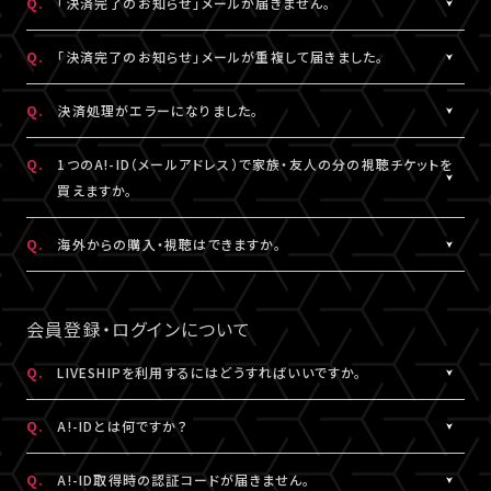
Q.
「決済完了のお知らせ」メールが届きません。
表示されます。
「支払い方法・コンビニの変更」から、「コンビニ決済をキャンセル」
らご購入手続きをお願いします。
「マイページ」に記載がない場合や、支払期限を超過した場合は、
こちらより、改めてお手続きください。
を押してください。
A.
「決済完了のお知らせ」メールは、チケットご購入時にLIVESHIPに
Q.
「決済完了のお知らせ」メールが重複して届きました。
再度、チケット販売ページより、お手続きをお願いいたします。
コンビニ決済のキャンセル後、再度「マイページ」内「チケット購入
ご登録いただいたA!-ID（メールアドレス）宛に
※コンビニ決済のキャンセルには、15分ほどお時間がかかります。
情報」にアクセスいただくと、「新たに手続きする」というボタンが
【@liveship.tokyo】ドメインから配信しております。
A.
「決済完了のお知らせ」メールが2通以上届いた場合、誤ってチケッ
Q.
決済処理がエラーになりました。
※「決済取消中」のアイコンが表示されている間はお手続きができ
表示されます。
“迷惑メール”として自動振り分け・受信拒否されていないかご確
トを重複してご購入されている可能性がございます。
ません。
こちらより、クレジットカード決済を選択のうえ、改めてお手続きく
認ください。
詳細を記載のうえ、
こちら
よりご連絡ください。
A.
▼コンビニ決済にて、よくあるエラー
Q.
1つのA!-ID（メールアドレス）で家族・友人の分の視聴チケットを
ださい。
「髙」・「﨑」のような環境依存文字をお名前にご使用された場合、
買えますか。
「決済完了のお知らせ」メールが届かない場合は、「マイページ」内
コンビニシステム側の仕様により、受付できないエラーが発生する
※コンビニ決済のキャンセルには、15分ほどお時間がかかります。
「チケット購入情報」にてご確認ください。
ことがあります。環境依存文字でご登録の場合は、マイページ「基
A.
1つのA!-ID（メールアドレス）からご購入いただける視聴チケット
Q.
海外からの購入・視聴はできますか。
※「決済取消中」のアイコンが表示されている間はお手続きができ
本情報」内「会員情報」より常用漢字などにご変更いただくか、クレ
は、ご本人様の1枚分だけになります。ご視聴される方がそれぞれ
ません。
チケットご購入済みの場合は、「決済完了のお知らせ」メールが届
ジットカード決済をご利用ください。
のA!-ID（メールアドレス）にて、視聴チケットを購入していただく必
A.
原則、視聴チケットのご購入は可能です。
※コンビニにてご入金済みの場合は、変更できません。
いていなくても、ライブ配信・アーカイブ配信は問題なくご視聴いた
要がございます。
ご視聴については、
推奨環境
を満たしているかをご確認ください。
会員登録・ログインについて
だけます。
▼クレジットカード決済にて、よくあるエラー
推奨環境を満たしていない場合は、ご視聴いただけない可能性が
クレジットカード番号やセキュリティコードなどの誤入力、有効期
※A!-IDについては
［Q:A!-IDとは何ですか？］
をご参照ください。
あります。
Q.
LIVESHIPを利用するにはどうすればいいですか。
「チケット購入情報」に、チケットが表示されていない場合は、ご購
限外、限度額超過などによるエラーの可能性がございます。今一度
また、各国の通信環境によりご視聴いただけない場合もございま
入いただけていない状態です。
A.
LIVESHIPを利用するには、A!-ID（メールアドレス）が必要です。
ご確認のうえ、お手続きください。
す。
Q.
A!-IDとは何ですか？
改めてチケット販売ページより購入手続きをお願いいたします。
LIVESHIPにアクセスし、A!-ID（メールアドレス）にてログインのう
上記ご了承のうえ、ご自身の判断にてご購入ください。
え、会員登録を行ってください。
A.
上記に当てはまらないエラーの場合は、お手数ですが、エラー時の
A!-IDとは、アーティストにまつわる様々なサービスをご利用いただ
Q.
A!-ID取得時の認証コードが届きません。