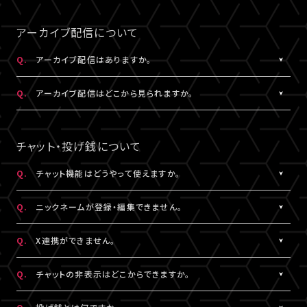
事前にサンプル動画の映像と音声が正常に再生できることをご確
公演によってはアーカイブ配信のみの視聴でも視聴チケットのご
A.
LIVESHIPの配信をより良い画質でご覧いただくには、インターネ
なスペースを入れると認証されませんので、ご注意ください。
認ください。
購入が可能です。券種や決済方法により販売期間や販売価格など
ットの安定した接続速度 (以下の表を参照) を確保していただくこ
アーカイブ配信について
が異なります。
とをお勧めします。
5.キーボードのNum Lock（ナムロック）が押されていませんか？
Q.
アーカイブ配信はありますか。
ノートパソコンをご利用の方は、Num Lockキーが外れた状態で行
QUALITY
ってください。
A.
公演により異なります。
必要速度
推奨速度
Q.
アーカイブ配信はどこから見られますか。
（解像度）
アーカイブ配信がある場合は、視聴チケットをお持ちの方に限りご
視聴いただけます。
A.
アーカイブ配信がある場合は、ライブ配信と同じ配信視聴ページ
1080P
15Mbps以上
20Mbps以上
公演によってはアーカイブ配信のみの視聴でも視聴チケットのご
でご視聴いただけます。
チャット・投げ銭について
購入が可能です。券種や決済方法により販売期間や販売価格など
配信視聴ページは、各公演のチケット販売ページ、「
マイページ
」
720P
6Mbps以上
9Mbps以上
が異なります。
内「チケット購入情報」よりアクセスいただけます。
Q.
チャット機能はどうやって使えますか。
※「決済完了のお知らせ」メールでもご案内しております。
A.
ライブ配信中にご利用いただけるサービスです。
480P
2Mbps以上
3Mbps以上
Q.
ニックネームが登録・編集できません。
ただし、公演によってはチャット機能をご利用いただけない場合が
あります。
A.
チャットをするには、ニックネームの設定が必要です。
360P
0.8Mbps以上
1.2Mbps以上
Q.
X連携ができません。
詳細はチケット販売ページでご確認ください。
ニックネームは「
マイページ
」内「投稿設定」にて登録・変更が可能
です。
A.
X連携は「
マイページ
」内「投稿設定」にて設定が可能です。
解像度が選択できる推奨ブラウザは下記のとおりです。
Q.
チャットの非表示はどこからできますか。
絵文字・機種依存文字等が含まれている場合は登録できませんの
詳しくは
こちら
をご確認ください。
Windows：Chrome、Firefox、Edge
でご注意ください。
※X連携は配信視聴ページからも設定いただけます。
A.
チャット欄下部の「チャットを非表示」（スマートフォンではチャット
Mac：Chrome、Firefox