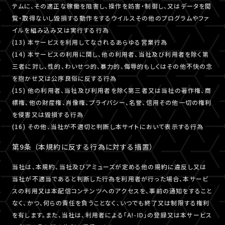
テムに、その適正な稼働を阻害し、操作を妨害・制御し、又はデータを閲
覧・取得ないし毀損する動作をするウイルスその他のプログラムやファ
イルを組み込み又は実行する行為
(13) 本サービスを利用してなされるあらゆる営業行為
(14) 本サービスの利用に関し、他の利用者、当社及び利用者を除く第
三者に対し、性的、わいせつ的、暴力的、侮辱的もしくはその他不快の念
を抱かせ又は公序良俗に反する行為
(15) 他の利用者、当社及び利用者を除く第三者又は当社の著作権、商
標権、他の財産権、肖像権、プライバシー、名誉、信用その他一切の権利
を侵害又は毀損する行為
(16) その他、当社が不適切と判断し本サイトにおいて表示する行為
第9条 （本規約に反する行為に対する措置）
当社は、本規約、当社及びアミューズが定める他の規約に違反し又は
当社が不適当であると判断した行為を利用者が行った場合、本サービ
スの利用又は本配信コンテンツへのアクセスを、事前の通知をすること
なく、かつ、何らの責任を負うことなく、いつでも終了又は制限する権利
を有します。また、当社は、利用者による「A!-ID」の登録又は本サービス