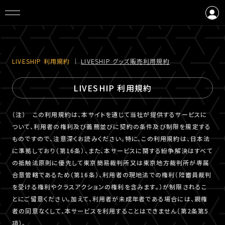
ログイン
会員登録
LIVESHIP 利⽤規約
｜
LIVESHIP グッズ販売利⽤規約
LIVESHIP 利用規約
（注） この利用規約は、本サイトを通じて当社が提供するサービスに
ついて、利用者の権利及び義務並びに契約の条件及び制限を規定する
ものですので、注意深くお読みください。特に、この利用規約は、日本法
に準拠しており（第16条）、また、本サービスに関する紛争解決はすべて
の抵触法原則に優先して東京簡易裁判所又は東京地方裁判所が専属
合意管轄であるため（第16条）、利用者の現地法での権利（陪審員裁判
を受ける権利やクラスアクションの権利を含みます。）が制限されるこ
とにご留意ください。加えて、利用者が未成年者である場合には、親権
者の同意なくして、本サービスを利用することはできません（第2条第5
項）。