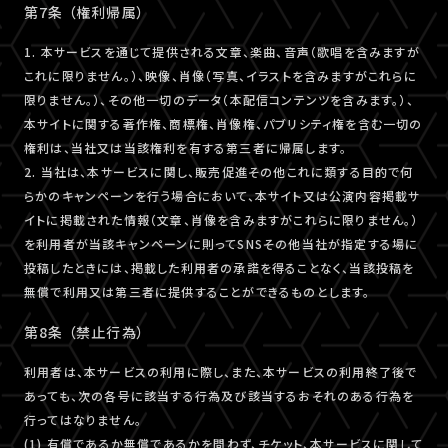
第7条 （権利帰属）
1. 本サービスを通じて提供される文章、楽曲、音声（歌唱を含みますが
これに限りません。）、映像、肖像（写真、イラストを含みますがこれらに
限りません。）、その他一切のデータ（本配信コンテンツを含みます。）、
本サイトに関する著作権、商標権、肖像権、パブリシティ権を含む一切の
権利は、当社又は当該権利を有する第三者に帰属します。
2. 当社は、本サービスに関し、販売促進その他これに類する目的で何
らかのキャンペーンを行う場合において、本サイト又は公演内容掲載サ
イトに掲載された情報（文章、肖像を含みますがこれらに限りません。）
を利用者が当該キャンペーンに則ってSNSその他当社が指定する場に
投稿したときには、掲載した利用者の承諾を得ることなく、当該投稿を
無償で利用又は第三者に提供することができるものとします。
第8条 （禁止行為）
利用者は、本サービスの利用に際し、また、本サービスの利用終了後で
あっても、次の各号に該当する行為及び該当するおそれのある行為を
行ってはなりません。
(1) 有償であるか無償であるかを問わず、チケット、本サービスに関して