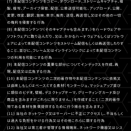
(7) 本配信コンテンツをコピー、ダウンロード、ストリームキャプチャ、複
製、複写、アーカイブ保管、配信、公衆送信可能化、アップロード、公開、
変更、改変、翻訳、放映、表示、販売、送信、再送信し又はその他の一切
の権利を侵害する行為
(8) 本配信コンテンツ（そのキャプチャも含みます。）をハードウェアや
ソフトウェアに取り込んだり、又は、かかるハードウェアもしくはソフトウ
ェアによって本配信コンテンツをストリーム配信もしくは再送信したりす
ること、並びに、フレーム又はインラインリンクによって本配信コンテン
ツの利用を可能にする行為
(9) 本配信コンテンツの重要な部分についてインデックスを作成、再
現、配信又は広告する行為
(10) 本配信コンテンツの二次的著作物や本配信コンテンツに依拠又
は由来しもしくはベースとする素材（モンタージュ、マッシュアップ並び
に類似のビデオ、壁紙、デスクトップテーマ、グリーティングカード及び
商品を含みますがこれらに限りません。）を作成すること（二次的著作
物である素材を無償提供するために行う場合を含みます。）
(11) 当社のネットワーク又はサーバーに不正にアクセスし、不当もしく
は過大な負担をかける行為又はその他これらに類する行為
(12) 当社又は第三者が管理する情報端末、ネットワーク機器又はシス