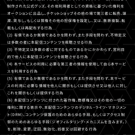
制作された公式グッズ、その他利用者としての資格に基づいた権利を
オークションに出品し、チケットショップその他の場で第三者に転売、譲
渡、貸与し、もしくは質権その他の担保権を設定し、又は、無断複製、転
載もしくは再配布する行為
(2) 有償であるか無償であるかを問わず、また手段を問わず、不特定又
は多数の者に本配信コンテンツを視聴させる行為
(3) 不特定又は多数の者に対するものであるかにかかわらず、営利目
的で他人に本配信コンテンツを視聴させる行為
(4) 本サービスの利用に必要な第三者の情報を使用して自ら本サービ
スを利用する行為
(5) 有償であるか無償であるかを問わず、また手段を問わず、本サービ
スの利用に必要な情報を他人に開示もしくは提供させ又は他人に対し
これを開示もしくは提供する行為
(6) 本配信コンテンツに付された著作権、商標権又はその他の一切の
権利に関する表示や、本配信コンテンツのデジタル・ライツ・マネジメン
ト（DRM）、コンテンツ保護のためのあらゆる手段、もしくはアクセス制
御のためのあらゆる手段（ジオフィルタリング・メカニズムを含みます。）
を、削除、変更、迂回、無効化、妨害又は回避する行為