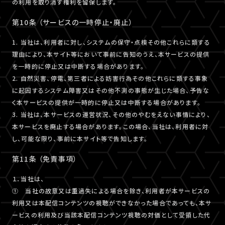
の利用を取り消す権利を留保します。
第10条 （サービスの一時停止・廃止）
1. 当社は、利用者に対し、システムの保守・点検その他これらに類する
理由により、本サイト等において事前に告知のうえ、本サービスの提供
を一時的に停止又は中断する場合があります。
2. 自然災害、停電、第三者による妨害行為その他これらに類する事象
に起因するシステム障害又はその他不測の事態が生じた場合、予告な
く本サービスの提供が一時的に停止又は中断する場合があります。
3. 当社は、本サービスの運営状況、その他のやむをえない事情により、
本サービスを廃止する場合があります。この場合、当社は、利用者に対
し、可能な限り、事前に本サイト等で告知します。
第11条 （免責事項）
１．当社は、
① 当社の故意又は重過失による場合を除き、利用者が本サービスの
利用又は本配信コンテンツの視聴ができなかった場合であっても、本サ
ービスの利用及び当該本配信コンテンツ視聴の対価として受領した代