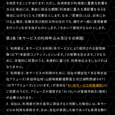
を改定することがあります。ただし、当該改定が利用者に重要な影響を
与える場合には、事前に相当な期間（利用者に重大な悪影響を与える
場合には少なくとも３営業日とします。なお、「営業日」とは、日本にお
ける土曜日、日曜日及び祝日以外の日のうち、銀行が一般に通常業務
を行っている日を指すものとします。）をおいて通知するものとします。
第2条（本サービスの利用申込み及びその承諾）
1. 利用者は、本サービスを利用（本サービスにより提供される配信映
像（以下「本配信コンテンツ」といいます。）の視聴を含みます。）するた
めに、本規約に同意のうえ、本規約に基づき、利用申込みをしなければ
なりません。
2. 利用者は、本サービスの利用のために、当社の親会社である株式会
社アミューズ（本店所在地：山梨県南都留郡富士河口湖町西湖９９７）
（以下「アミューズ」といいます。）が定める「
A!-IDサービス利用規約
」に
ご同意のうえで、アミューズが運営する「A!-ID」への登録手続き（無料）
が必要となります。
3. 当社は、利用者が次の各号に該当すると判断した場合には、本サー
ビスの利用を承諾せず、又は、当社が承諾した後であっても承諾を取り