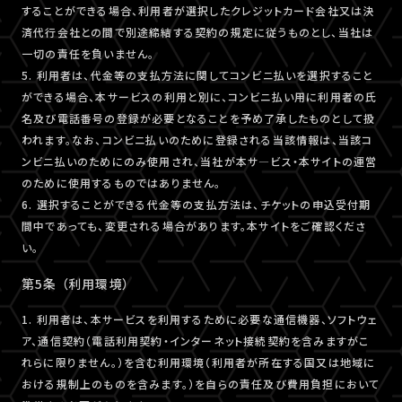
することができる場合、利用者が選択したクレジットカード会社又は決
済代行会社との間で別途締結する契約の規定に従うものとし、当社は
一切の責任を負いません。
5. 利用者は、代金等の支払方法に関してコンビニ払いを選択すること
ができる場合、本サービスの利用と別に、コンビニ払い用に利用者の氏
名及び電話番号の登録が必要となることを予め了承したものとして扱
われます。なお、コンビニ払いのために登録される当該情報は、当該コ
ンビニ払いのためにのみ使用され、当社が本サ―ビス・本サイトの運営
のために使用するものではありません。
6. 選択することができる代金等の支払方法は、チケットの申込受付期
間中であっても、変更される場合があります。本サイトをご確認くださ
い。
第5条 （利用環境）
1. 利用者は、本サービスを利用するために必要な通信機器、ソフトウェ
ア、通信契約（電話利用契約・インターネット接続契約を含みますがこ
れらに限りません。）を含む利用環境（利用者が所在する国又は地域に
おける規制上のものを含みます。）を自らの責任及び費用負担において