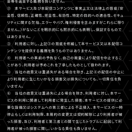
金等を返金する義務を負いません。
② 本サービス及び本配信コンテンツに事実上又は法律上の瑕疵（安
全性、信頼性、正確性、完全性、有効性、特定の目的への適合性、セキュ
リティに関する欠陥、エラーやバグ、権利侵害を含みますがこれらに限り
ません。）がないことを明示的にも黙示的にも表明し、保証するもので
はありません。
③ 利用者に対し、上記②の瑕疵を修補して本サービス又は本配信コ
ンテンツを提供する義務を負うものではありません。
④ 利用者への事前の予告なく、自己の裁量により配信を中止するこ
とがあり、利用者は予めこれを了承したものとして扱われます。
⑤ 当社の故意又は重過失がある場合を除き、上記④の配信の中止に
より利用者に生じたいかなる損害又は損失についても、一切責任を負
いません。
⑥ 当社の故意又は重過失による場合を除き、利用者に対し、本サー
ビスの利用に関連して利用者に発生した損害、本サービスの提供に必
要な設備又はシステムへの第三者による不正侵入、本サービスの一時
停止もしくは利用制限、本規約の変更又は契約解除により利用者が被
った損害、及び、利用者と第三者との間で生じたトラブルに起因して利
用者が被った損害に関し、いかなる責任も負いません。