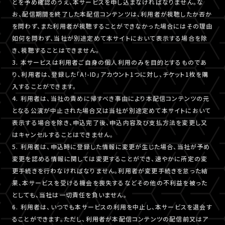
とを予め確認のうえ、本サービスを申し込まなければなりません。な
お、配信期間を終了した本配信コンテンツは、利用者が視聴したか否か
を問わず、また利用者が視聴することができなかった場合にはその理由
如何を問わず、当社が別途定めて本サイトにおいて表示する場合を除
き、視聴することはできません。
3. 本サービスは利用者ご自身の個人利用のみを目的とするものであ
り、利用者は、登録した「A!-ID」アカウント1つに対し、チケット1枚を購
入することができます。
4. 利用者は、当社の責めに帰すべき事由により本配信コンテンツの元
となる公演が中止された場合又は当社が別途定めて本サイトにおいて
表示する場合を除き、申込完了後、申込内容及び支払方法を変更し又
はキャンセルすることはできません。
5. 利用者は、申込時に登録した情報に変更が生じた場合、当社が予め
変更を認める情報に関しては変更することができ、速やかに所定の変
更手続きを行わなければなりません。利用者が変更手続きを怠った結
果、本サービスを受ける機会を喪失するなどその他の不利益を被った
としても、当社は一切責任を負いません。
6. 利用者は、いつでも本サービスの利用を中止し、本サービスを退会す
ることができます。ただし、利用者が本配信コンテンツの配信前又はア