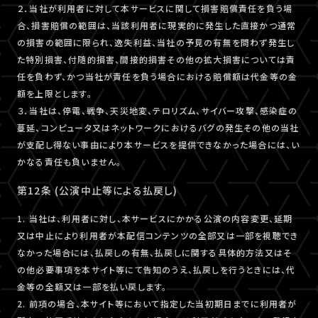
２．当社が利用者に対して本サービスに関して損害賠償責任を負う場
合、損害賠償の範囲は、当該利用者に現実的に発生した直接かつ通常
の損害の範囲に限られ、逸失利益、当社の予見の有無を問わず発生し
た特別損害、付随的損害、間接的損害その他の拡大損害については責
任を負わず、かつ当社が責任を負う場合における賠償額は代金等の金
額を上限とします。
３．当社は、停電、戦争、天災地変、テロリズム、サイバー攻撃、感染症の
蔓延、コンピュータ又はネットワークにおけるバグの発生その他の当社
が支配し得ない事由により本サービスを提供できなかった場合には、い
かなる責任も負いません。
第12条 (公演中止等による払戻し)
1. 当社は、利用者に対し、本サービスにかかる公演の内容変更、延期
又は中止により利用者が本配信コンテンツの全部又は一部を視聴でき
なかった場合には、払戻しの有無、払戻しに関する具体的方法又はそ
の他必要事項を本サイト等にて告知のうえ、払戻しを行うときには、代
金等の全額又は一部を払い戻します。
2. 前項の場合、本サイト等において指定した当初期日までに利用者が