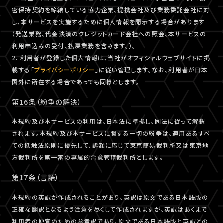
密保持契約を締結している協力企業、提携会社及び業務委託会社に対
し、本サービスを実施するために個人情報を開示する場合があります
（発送業務、代金決済のクレジットカード会社への照会、本サービスの
利用申込みの受付、払戻業務を含みます。）。
2. 利用者が登録した個人情報は、当社がオフィシャルウェブサイトに掲
載する「
プライバシーポリシー
」に従い管理します。なお、利用者が日本
国外に所在する場合であっても同様とします。
第16条（紛争の解決）
本規約及び本サービスの利用は、日本法に準拠し、同法に従って解釈
されます。本規約及び本サービスに関する一切の紛争は、適用あるすべ
ての抵触法原則に優先して、訴額に応じて東京簡易裁判所又は東京地
方裁判所を第一審の専属的合意管轄裁判所とします。
第17条（言語）
本規約の英訳が作成されることがあり、英訳は原文である日本語版の
正確な翻訳となるよう注意を尽くして作成されますが、英訳はあくまで
利用者の便宜のための参考訳であり、原文である日本語版と英訳との