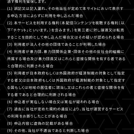
消す権利を留保します。
(1) 誤記又は記入漏れ、その他当社が定めて本サイトにおいて表示す
る申込方法によらずに利用を申し込んだ場合
(2) 本サービスを利用する権利（本配信コンテンツを視聴する権利（以
下「チケット」といいます。）を含みます。）を第三者に対し譲渡又は転売
することを目的として申し込んだ場合又はその疑いが認められる場合
(3) 利用者が法人その他の団体であることが判明した場合
(4) 利用者が暴力団、暴力団関係企業・団体その他の反社会的組織に
所属する場合及び暴力団員又はこれらと密接な関係を有する者である
と合理的に判断される場合
(5) 利用者が日本政府もしくは外国政府が経済制裁の対象として指定
する者又は日本政府もしくは外国政府が経済制裁の対象として指定す
る国もしくは地域の居住者に該当し又はこれらの者と密接な関係を有
する者であると合理的に判断される場合
(6) 申込者が実在しない場合又は実在が疑われる場合
(7) 過去に当社が定めた規約の違反により、当社が運営するサービス
の利用をお断りしたことがある場合
(8) 申込内容に虚偽の記載がある場合
(9) その他、当社が不適当であると判断した場合