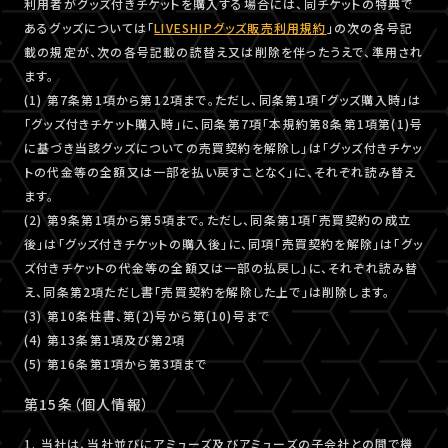
利用者がグッズ付きチケットを購入する場合には、同チケットの特典で
あるグッズについては「
LIVESHIPグッズ販売利用規約
」の次の各号記
載の規定が、次の各号記載の読替え又は削除を伴ったうえで、準用され
ます。
(1) 第7条第1項から第12項まで。ただし、同条第1項「グッズ購入時」は
「グッズ付きチケット購入時」に、同条第7項「本規約第8条第1項第(1)号
に基づき当該グッズについての売買契約を解除し」は「グッズ付きチケッ
トの代金等の全額又は一部を払い戻すことなく」に、それぞれ読み替え
ます。
(2) 第9条第1項から第5項まで。ただし、同条第1項「売買契約の成立
後」は「グッズ付きチケットの購入後」に、同項「売買契約を解除」は「グッ
ズ付きチケットの代金等の全額又は一部の払戻し」に、それぞれ読み替
え、同条第2項ただし書「売買契約を解除した上で」は削除します。
(3) 第10条柱書、第(2)号から第(10)号まで
(4) 第13条第1項及び第2項
(5) 第16条第1項から第3項まで
第15条（個人情報）
1. 当社は、当社並びにアミューズ及びアミューズの子会社との間で機