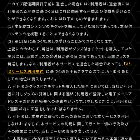
ーカイブ配信期間終了前に退会した場合には、利用者は、退会後には、
利用者たる地位に基づく又はこれに由来する利益及び便益を受けるこ
とができなくなります。これには以下のものが含まれます。
(1) 本配信コンテンツのチケットを購入していた場合であっても、本配信
コンテンツを視聴することはできなくなります。
(2) 第12条に基づく払戻しを受けることができなくなります。
上記にかかわらず、当社は、利用者がグッズ付きチケットを購入していた
場合には、当該グッズの発送日が退会日の後であっても、当該グッズを
発送します。なお、利用者が本サービスを退会した場合であっても、「
A!-
IDサービス利用規約
」に基づく退会手続きをするまでは、A!-ID会員と
しての地位は喪失しません。
7. 利用者がグッズ付きチケットを購入した場合においては、当社が利用
者に対しグッズの引渡しに関する連絡（利用者が登録した電子メールア
ドレスその他の連絡先への連絡をいいます。）をしたときには、利用者は
2週間以内に回答をしなければなりません。
8. 利用者は、本規約に従って、自己の責任において本サービスを利用
しなければならず、本サービスの利用に関して行った一切の行為及び
その結果について、当社は一切の責任を負いません。
9. 本規約のいかなる規定（チケット購入について定める本条第1項を含