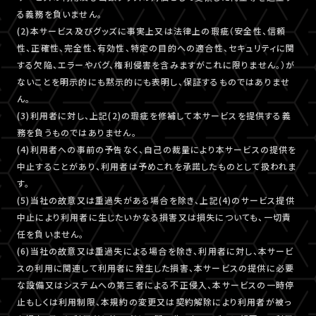
る義務を負いません。
(2)本サービス及びグッズに事実上又は法律上の瑕疵（安全性、信頼
性、正確性、完全性、有効性、特定の目的への適合性、セキュリティに関
する欠陥、エラーやバグ、権利侵害を含みますがこれに限りません。）が
ないことを明示的にも黙示的にも表明し、保証するものではありませ
ん。
(3)利用者に対し、上記(2)の瑕疵を修補して本サービスを提供する義
務を負うものではありません。
(4)利用者への事前の予告なく、自己の裁量により本サービスの提供を
中止することがあり、利用者は予めこれを承諾したものとして扱われま
す。
(5)当社の故意又は重過失がある場合を除き、上記(4)のサービス提供
中止により利用者に生じたいかなる損害又は損失についても、一切責
任を負いません。
(6)当社の故意又は重過失による場合を除き、利用者に対し、本サービ
スの利用に関連して利用者に発生した損害、本サービスの提供に必要
な設備又はシステムへの第三者による不正侵入、本サービスの一時停
止もしくは利用制限、本規約の変更又は契約解除により利用者が被っ