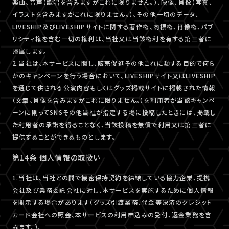
楽曲、音声（歌唱を含みますがこれに限りません。）、映像、肖像（写真、
イラストを含みますがこれに限りません。）、その他一切のデータ、
LIVESHIP及びLIVESHIPサイトに関する著作権、商標権、肖像権、パブ
リシティ権を含む一切の権利は、当社又は当該権利を有する第三者に
帰属します。
2.当社は、本サービスに関し、販売促進その他これに類する目的で何ら
かのキャンペーンを行う場合において、LIVESHIPサイト又はLIVESHIP
を通じて供される公演内容もしくはグッズ掲載サイトに掲載された情報
（文章、肖像を含みますがこれに限りません。）を利用者が当該キャンペ
ーンに則ってSNSその他当社が指定する場に投稿したときには、掲載し
た利用者の承諾を得ることなく、当該投稿を無償で利用又は第三者に
提供することができるものとします。
第14条 個人情報の取扱い
1.当社は、当社との間で機密保持契約を締結している協力企業、提携
会社及び業務委託会社に対し、本サービスを実施するために個人情報
を開示する場合があります（グッズ引渡業務、代金等決済のクレジット
カード会社への照会、本サービスの利用申込みの受付、返金業務を含
みます。）。