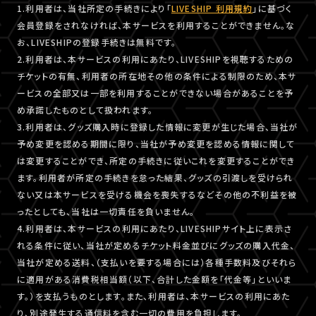
1.利用者は、当社所定の手続きにより「
LIVESHIP 利用規約
」に基づく
会員登録をされなければ、本サービスを利用することができません。な
お、LIVESHIPの登録手続きは無料です。
2.利用者は、本サービスの利用にあたり、LIVESHIPを視聴するための
チケットの有無、利用者の所在地その他の条件による制限のため、本サ
ービスの全部又は一部を利用することができない場合があることを予
め承諾したものとして扱われます。
3.利用者は、グッズ購入時に登録した情報に変更が生じた場合、当社が
予め変更を認める期間に限り、当社が予め変更を認める情報に関して
は変更することができ、所定の手続きに従いこれを変更することができ
ます。利用者が所定の手続きを怠った結果、グッズの引渡しを受けられ
ない又は本サービスを受ける機会を喪失するなどその他の不利益を被
ったとしても、当社は一切責任を負いません。
4.利用者は、本サービスの利用にあたり、LIVESHIPサイト上に表示さ
れる条件に従い、当社が定めるチケット料金並びにグッズの購入代金、
当社が定める送料、（支払いを要する場合には）各種手数料及びそれら
に適用がある消費税相当額（以下、合計した金額を「代金等」といいま
す。）を支払うものとします。また、利用者は、本サービスの利用にあた
り、別途発生する通信料を含む一切の費用を負担します。