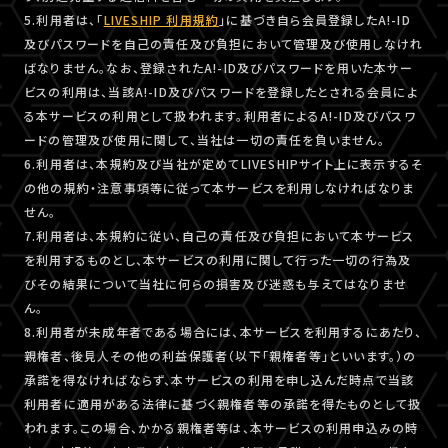
5.利用者は、「
LIVESHIP 利用規約
」に基づき自ら会員登録したA!-ID
及びパスワードを自己の責任及び負担において管理及び使用しなけれ
ばなりません。なお、登録されたA!-ID及びパスワードを用いた本サー
ビスの利用は、当該A!-ID及びパスワードを登録したとされる会員によ
る本サービスの利用として扱われます。利用者によるA!-ID及びパスワ
ードの管理及び使用に関して、当社は一切の責任を負いません。
6.利用者は、本規約及び当社が定めてLIVESHIPサイト上に表示するそ
の他の規約・注意事項等に従って本サービスを利用しなければなりま
せん。
7.利用者は、本規約に従い、自己の責任及び負担において本サービス
を利用するものとし、本サービスの利用に関して行った一切の行為及
びその結果について当社に何らの損害及び迷惑も与えてはなりませ
ん。
8.利用者が未成年者である場合には、本サービスを利用するにあたり、
親権者、後見人その他の利益保護者（以下「親権者等」といいます。）の
承諾を得なければならず、本サービスの利用を申し込んだ時点で当該
利用者に適用がある法律に基づく親権者等の承諾を得たものとして扱
われます。この場合、かかる親権者等は、本サービスの利用申込みの時