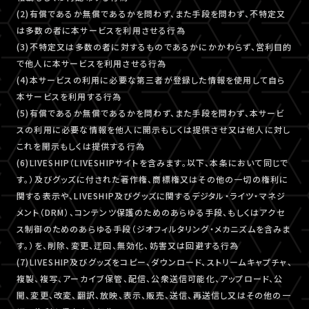
(2)有償であるか無償であるかを問わず、また手段を問わず、不特定又
は多数の者に本サービスを利用させる行為
(3)不特定又は多数の者に対するものであるかにかかわらず、営利目的
で他人に本サービスを利用させる行為
(4)本サービスの利用に必要な第三者が登録した情報を使用して自ら
本サービスを利用する行為
(5)有償であるか無償であるかを問わず、また手段を問わず、本サービ
スの利用に必要な情報を他人に開示もしくは提供させ又は他人に対し
これを開示もしくは提供する行為
(6)LIVESHIP（LIVESHIPサイトを含みます。以下、本条において同じで
す。）及びグッズに付された著作権、商標権又はその他の一切の権利に
関する表示や、LIVESHIP及びグッズに関するデジタル・ライツ・マネジ
メント（DRM）、コンテンツ保護のためのあらゆる手段、もしくはアクセ
ス制御のためのあらゆる手段（ジオフィルタリング・メカニズムを含みま
す。）を、削除、変更、迂回、無効化、妨害又は回避する行為
(7)LIVESHIP及びグッズをコピー、ダウンロード、ストリームキャプチャ、
複製、複写、アーカイブ保管、配信、公衆送信可能化、アップロード、公
開、変更、改変、翻訳、放映、表示、販売、送信、再送信し又はその他の一