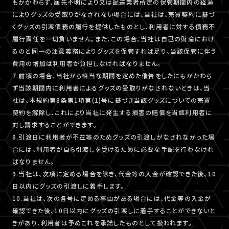
もかかわらず、届先不明により又は配送業者所定の保管期間内の経過
によりグッズの受取りがなされない場合には、当社は、売買契約に基づ
くグッズの引渡債務の履行を提供したものとし、利用者に対する債務不
履行責任を一切負いません。また、この場合、当社は自己の財産におけ
るのと同一の注意義務によりグッズを保管すれば足り、当該保管に伴う
費用の増加は利用者が負担しなければなりません。
7.前項の場合、当社から相当な期間を定めた催告をしたにもかかわら
ず当該期間内に利用者によるグッズの受取りがなされないときは、当
社は、本規約第8条第1項第(1)号に基づき当該グッズについての売買
契約を解除し、これにより当社に発生する損害の賠償を当該利用者に
対し請求することができます。
8.引渡日に利用者が不在等のためグッズの引渡しがなされなかった場
合には、利用者が自ら引渡しを受けるために必要な手配を行わなけれ
ばなりません。
9.当社は、次項に定める場合を除き、代金等の入金が確認できた後、10
日以内にグッズの引渡しに着手します。
10.当社は、次の各号に定める事由がある場合には、代金等の入金が
確認できた後、10日以内にグッズの引渡しに着手することができないと
きがあり、利用者は予めこれを承諾したものとして扱われます。