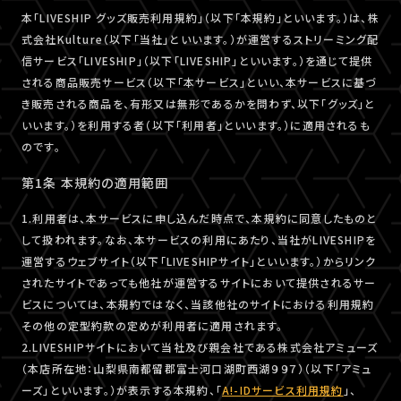
本「LIVESHIP グッズ販売利用規約」（以下「本規約」といいます。）は、株
式会社Kulture（以下「当社」といいます。）が運営するストリーミング配
信サービス「LIVESHIP」（以下「LIVESHIP」といいます。）を通じて提供
される商品販売サービス（以下「本サービス」といい、本サービスに基づ
き販売される商品を、有形又は無形であるかを問わず、以下「グッズ」と
いいます。）を利用する者（以下「利用者」といいます。）に適用されるも
のです。
第1条 本規約の適用範囲
1.利用者は、本サービスに申し込んだ時点で、本規約に同意したものと
して扱われます。なお、本サービスの利用にあたり、当社がLIVESHIPを
運営するウェブサイト（以下「LIVESHIPサイト」といいます。）からリンク
されたサイトであっても他社が運営するサイトにおいて提供されるサー
ビスについては、本規約ではなく、当該他社のサイトにおける利用規約
その他の定型約款の定めが利用者に適用されます。
2.LIVESHIPサイトにおいて当社及び親会社である株式会社アミューズ
（本店所在地：山梨県南都留郡富士河口湖町西湖９９７）（以下「アミュ
ーズ」といいます。）が表示する本規約、「
A!-IDサービス利用規約
」、