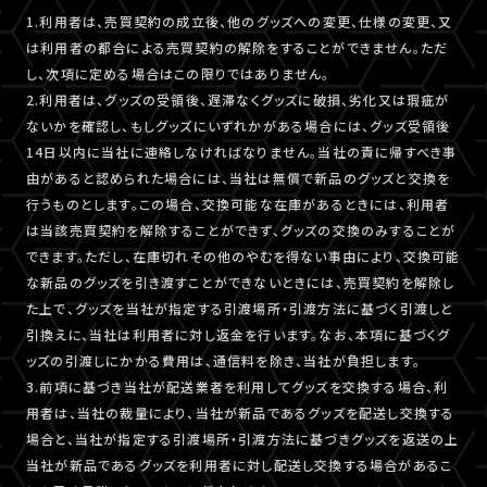
1.利用者は、売買契約の成立後、他のグッズへの変更、仕様の変更、又
は利用者の都合による売買契約の解除をすることができません。ただ
し、次項に定める場合はこの限りではありません。
2.利用者は、グッズの受領後、遅滞なくグッズに破損、劣化又は瑕疵が
ないかを確認し、もしグッズにいずれかがある場合には、グッズ受領後
14日以内に当社に連絡しなければなりません。当社の責に帰すべき事
由があると認められた場合には、当社は無償で新品のグッズと交換を
行うものとします。この場合、交換可能な在庫があるときには、利用者
は当該売買契約を解除することができず、グッズの交換のみすることが
できます。ただし、在庫切れその他のやむを得ない事由により、交換可能
な新品のグッズを引き渡すことができないときには、売買契約を解除し
た上で、グッズを当社が指定する引渡場所・引渡方法に基づく引渡しと
引換えに、当社は利用者に対し返金を行います。なお、本項に基づくグ
ッズの引渡しにかかる費用は、通信料を除き、当社が負担します。
3.前項に基づき当社が配送業者を利用してグッズを交換する場合、利
用者は、当社の裁量により、当社が新品であるグッズを配送し交換する
場合と、当社が指定する引渡場所・引渡方法に基づきグッズを返送の上
当社が新品であるグッズを利用者に対し配送し交換する場合があるこ