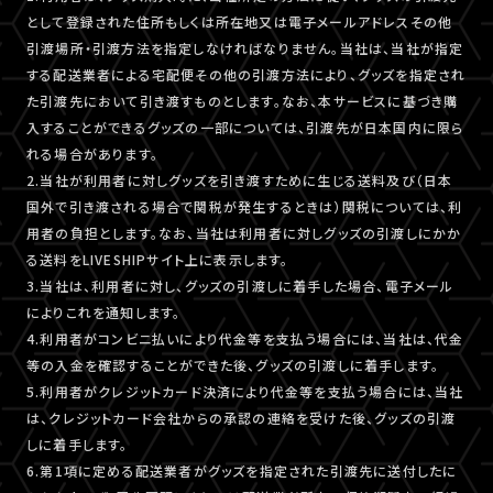
として登録された住所もしくは所在地又は電子メールアドレスその他
引渡場所・引渡方法を指定しなければなりません。当社は、当社が指定
する配送業者による宅配便その他の引渡方法により、グッズを指定され
た引渡先において引き渡すものとします。なお、本サービスに基づき購
入することができるグッズの一部については、引渡先が日本国内に限ら
れる場合があります。
2.当社が利用者に対しグッズを引き渡すために生じる送料及び（日本
国外で引き渡される場合で関税が発生するときは）関税については、利
用者の負担とします。なお、当社は利用者に対しグッズの引渡しにかか
る送料をLIVESHIPサイト上に表示します。
3.当社は、利用者に対し、グッズの引渡しに着手した場合、電子メール
によりこれを通知します。
4.利用者がコンビニ払いにより代金等を支払う場合には、当社は、代金
等の入金を確認することができた後、グッズの引渡しに着手します。
5.利用者がクレジットカード決済により代金等を支払う場合には、当社
は、クレジットカード会社からの承認の連絡を受けた後、グッズの引渡
しに着手します。
6.第1項に定める配送業者がグッズを指定された引渡先に送付したに