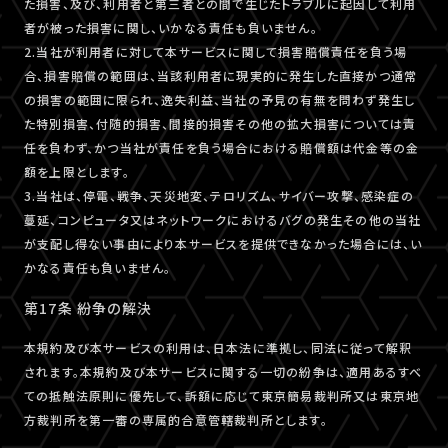
た損害、及び、利用者と第三者との間で生じたトラブルに起因して利用
者が被った損害に関し、いかなる責任も負いません。
2.当社が利用者に対して本サービスに関して損害賠償責任を負う場
合、損害賠償の範囲は、当該利用者に現実的に発生した直接かつ通常
の損害の範囲に限られ、逸失利益、当社の予見の有無を問わず発生し
た特別損害、付随的損害、間接的損害その他の拡大損害については責
任を負わず、かつ当社が責任を負う場合における賠償額は代金等の金
額を上限とします。
3.当社は、停電、戦争、天災地変、テロリズム、サイバー攻撃、感染症の
蔓延、コンピュータ又はネットワークにおけるバグの発生その他の当社
が支配し得ない事由により本サービスを提供できなかった場合には、い
かなる責任も負いません。
第17条 紛争の解決
本規約及び本サービスの利用は、日本法に準拠し、同法に従って解釈
されます。本規約及び本サービスに関する一切の紛争は、適用あるすべ
ての抵触法原則に優先して、訴額に応じて東京簡易裁判所又は東京地
方裁判所を第一審の専属的合意管轄裁判所とします。