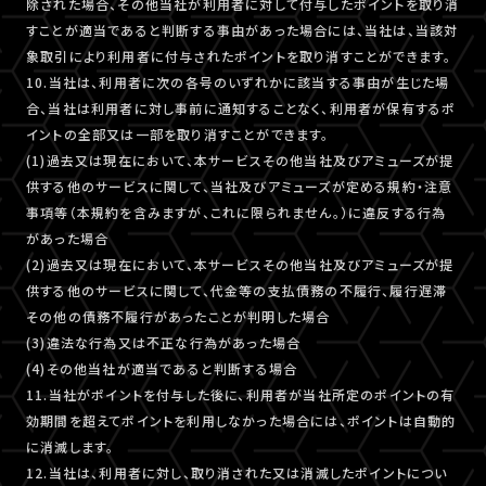
除された場合、その他当社が利用者に対して付与したポイントを取り消
すことが適当であると判断する事由があった場合には、当社は、当該対
象取引により利用者に付与されたポイントを取り消すことができます。
10.当社は、利用者に次の各号のいずれかに該当する事由が生じた場
合、当社は利用者に対し事前に通知することなく、利用者が保有するポ
イントの全部又は一部を取り消すことができます。
(1)過去又は現在において、本サービスその他当社及びアミューズが提
供する他のサービスに関して、当社及びアミューズが定める規約・注意
事項等（本規約を含みますが、これに限られません。）に違反する行為
があった場合
(2)過去又は現在において、本サービスその他当社及びアミューズが提
供する他のサービスに関して、代金等の支払債務の不履行、履行遅滞
その他の債務不履行があったことが判明した場合
(3)違法な行為又は不正な行為があった場合
(4)その他当社が適当であると判断する場合
11.当社がポイントを付与した後に、利用者が当社所定のポイントの有
効期間を超えてポイントを利用しなかった場合には、ポイントは自動的
に消滅します。
12.当社は、利用者に対し、取り消された又は消滅したポイントについ