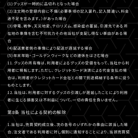
(1)グッズが一時的に品切れとなった場合
(2)注文時の登録内容に不備（必要事項の記入漏れ、記入間違い、料金
過不足を含みます。）があった場合
(3)停電、戦争、天災地変、テロリズム、感染症の蔓延、引渡先である所
在地の事情を含む不可抗力その他当社が支配し得ない事由がある場
合
(4)配送業者側の事情により配送が遅延する場合
(5)年末年始・ゴールデンウィークなどの連休をはさむ場合
11.グッズの所有権は、利用者によるグッズの受領をもって、当社から利
用者に移転します。ただし、クレジットカード決済による代金支払の場
合は、利用者がクレジットカード会社との間で別途締結する条件に従う
ものとします。
12.当社は、利用者に対するグッズの引渡しが遅延したことにより利用
者に生じる損害又は不利益について、一切の責任を負いません。
第8条 当社による契約の解除
1.当社は、売買契約成立後、次の各号のいずれかの事由に該当した場
合、注文者である利用者に対し個別に通知することにより、当該売買契