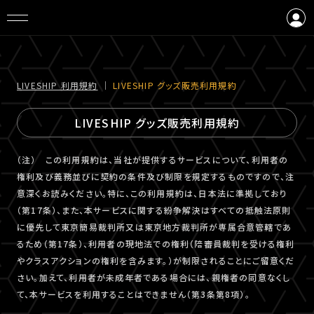
ログイン
会員登録
LIVESHIP 利⽤規約
｜
LIVESHIP グッズ販売利⽤規約
LIVESHIP グッズ販売利⽤規約
（注） この利用規約は、当社が提供するサービスについて、利用者の
権利及び義務並びに契約の条件及び制限を規定するものですので、注
意深くお読みください。特に、この利用規約は、日本法に準拠しており
（第17条）、また、本サービスに関する紛争解決はすべての抵触法原則
に優先して東京簡易裁判所又は東京地方裁判所が専属合意管轄であ
るため（第17条）、利用者の現地法での権利（陪審員裁判を受ける権利
やクラスアクションの権利を含みます。）が制限されることにご留意くだ
さい。加えて、利用者が未成年者である場合には、親権者の同意なくし
て、本サービスを利用することはできません（第3条第8項）。