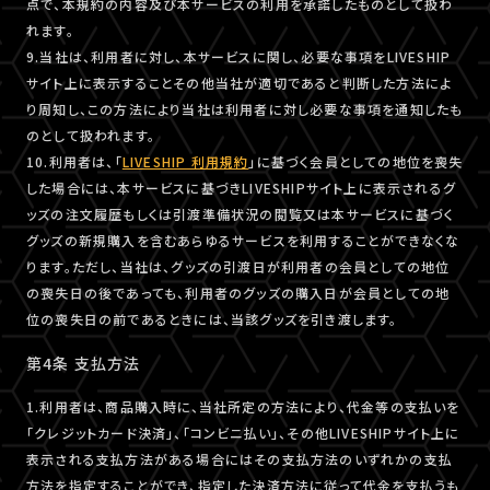
点で、本規約の内容及び本サービスの利用を承諾したものとして扱わ
れます。
9.当社は、利用者に対し、本サービスに関し、必要な事項をLIVESHIP
サイト上に表示することその他当社が適切であると判断した方法によ
り周知し、この方法により当社は利用者に対し必要な事項を通知したも
のとして扱われます。
10.利用者は、「
LIVESHIP 利用規約
」に基づく会員としての地位を喪失
した場合には、本サービスに基づきLIVESHIPサイト上に表示されるグ
ッズの注文履歴もしくは引渡準備状況の閲覧又は本サービスに基づく
グッズの新規購入を含むあらゆるサービスを利用することができなくな
ります。ただし、当社は、グッズの引渡日が利用者の会員としての地位
の喪失日の後であっても、利用者のグッズの購入日が会員としての地
位の喪失日の前であるときには、当該グッズを引き渡します。
第4条 支払方法
1.利用者は、商品購入時に、当社所定の方法により、代金等の支払いを
「クレジットカード決済」、「コンビニ払い」、その他LIVESHIPサイト上に
表示される支払方法がある場合にはその支払方法のいずれかの支払
方法を指定することができ、指定した決済方法に従って代金を支払うも