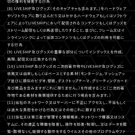
切の権利を侵害する行為
(8) LIVESHIP及びグッズ（そのキャプチャも含みます。）をハードウェア
やソフトウェアに取り込んだり又はかかるハードウェアもしくはソフトウ
ェアによってLIVESHIPにおいて配信されるコンテンツもしくはグッズを
ストリーム配信もしくは再送信したりすること、並びに、フレーム又はイ
ンラインリンクによって当該コンテンツもしくはグッズの利用を可能に
する行為
(9) LIVESHIP及びグッズの重要な部分についてインデックスを作成、
再現、配信又は広告する行為
(10) LIVESHIP及びグッズの二次的著作物やLIVESHIP及びグッズに
依拠又は由来しもしくはベースとする素材（モンタージュ、マッシュアッ
プ並びに類似のビデオ、壁紙、デスクトップテーマ、グリーティングカード
及び商品を含みますがこれに限りません。）を作成すること（二次的著
作物である素材を無償提供するために行う場合を含みます。）
(11)当社のネットワーク又はサーバーに不正にアクセスし、不当もしく
は過大な負担をかける行為又はその他これに類する行為
(12)当社又は第三者が管理する情報端末、ネットワーク機器又はシス
テムに、その適正な稼働を阻害し、操作を妨害・制御し、又はデータを閲
覧・取得ないし毀損する動作をするウイルスその他のプログラムやファ