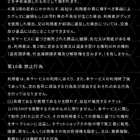
とを予め承諾したものとして扱われます。
4.第2項の定めにかかわらず、当社は、利用者の責に帰すべき事由によ
りグッズに破損もしくは汚れ等の不具合が生じた場合、利用者がグッズ
を使用した場合、又は利用者が前項に違反した場合については、交換
及び返品には応じることができません。
5.本サービスに基づき販売された商品に破損、劣化又は瑕疵がある場
合、利用者は、第2項に定める交換又は返金を受ける権利以外の権利
（追完請求権、代金減額請求権及び解除権を含みます。）を有しません。
第10条 禁止行為
利用者は、本サービスの利用にあたり、また、本サービスの利用終了後
であっても、次の各号に該当する行為及び該当するおそれのある行為
を行ってはなりません。
(1)有償であるか無償であるかを問わず、当社が販売するチケット
（LIVESHIPを視聴するためのものに限りません。）、本サービスに関し
て制作された公式グッズ、その他利用者としての資格に基づいた権利
をオークションに出品し、チケットショップその他の場で第三者に転売、
譲渡、貸与し、もしくは質権その他の担保権を設定し、又は、無断複製、
転載もしくは再配布する行為