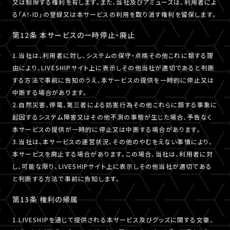
又は制限する権利を有します。また、当社及びアミューズは、利用者によ
る「A!-ID」の登録又は本サービスの利用を取り消す権利を留保します。
第12条 本サービスの一時停止・廃止
1.当社は、利用者に対し、システムの保守・点検その他これに類する理
由により、LIVESHIPサイト上に表示しその他当社が適切であると判断
する方法で事前に告知のうえ、本サービスの提供を一時的に停止又は
中断する場合があります。
2.自然災害、停電、第三者による妨害行為その他これらに類する事象に
起因するシステム障害又はその他不測の事態が生じた場合、予告なく
本サービスの提供が一時的に停止又は中断する場合があります。
3.当社は、本サービスの運営状況、その他のやむをえない事情により、
本サービスを廃止する場合があります。この場合、当社は、利用者に対
し、可能な限り、LIVESHIPサイト上に表示しその他当社が適切である
と判断する方法で事前に告知します。
第13条 権利の帰属
1.LIVESHIPを通じて提供される本サービス及びグッズに関する文章、