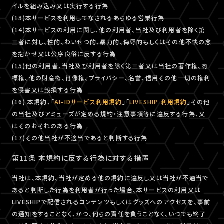
イルを組み込み又は実行する行為
(13)本サービスを利用してなされるあらゆる営業行為
(14)本サービスの利用に関し、他の利用者、当社及び利用者を除く第
三者に対し、性的、わいせつ的、暴力的、侮辱的もしくはその他不快の念
を抱かせ又は公序良俗に反する行為
(15)他の利用者、当社及び利用者を除く第三者又は当社の著作権、商
標権、他の財産権、肖像権、プライバシー、名誉、信用その他一切の権利
を侵害又は毀損する行為
(16) 本規約、「
A!-IDサービス利用規約
」「
LIVESHIP 利用規約
」その他
の当社及びアミューズが定める規約・注意事項等に違反する行為、又
はそのおそれのある行為
(17)その他当社が不適当であると判断する行為
第11条 本規約に反する行為に対する措置
当社は、本規約、当社が定める他の規約に違反し又は当社が不適当で
あると判断した行為を利用者が行った場合、本サービスの利用又は
LIVESHIPで配信されるコンテンツもしくはグッズへのアクセスを、事前
の通知をすることなく、かつ、何らの責任を負うことなく、いつでも終了