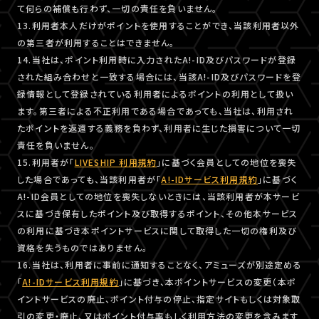
て何らの補償も行わず、一切の責任を負いません。
13.利用者本人だけがポイントを使用することができ、当該利用者以外
の第三者が利用することはできません。
14.当社は、ポイント利用時に入力されたA!-ID及びパスワードが登録
された組み合わせと一致する場合には、当該A!-ID及びパスワードを登
録情報として登録されている利用者によるポイントの利用として扱い
ます。第三者による不正利用である場合であっても、当社は、利用され
たポイントを返還する義務を負わず、利用者に生じた損害について一切
責任を負いません。
15.利用者が「
LIVESHIP 利用規約
」に基づく会員としての地位を喪失
した場合であっても、当該利用者が「
A!-IDサービス利用規約
」に基づく
A!-ID会員としての地位を喪失しないときには、当該利用者が本サービ
スに基づき保有したポイント及び取得するポイント、その他本サービス
の利用に基づき本ポイントサービスに関して取得した一切の権利及び
資格を失うものではありません。
16.当社は、利用者に事前に通知することなく、アミューズが別途定める
「
A!-IDサービス利用規約
」に基づき、本ポイントサービスの変更（本ポ
イントサービスの廃止、ポイント付与の停止、指定サイトもしくは対象取
引の変更・廃止、又はポイント付与率もしく利用方法の変更を含みます