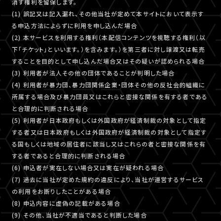
消す権利を留保します。
(1) 誤記又は記入漏れ、その他当社が定めて本サイトにおいて表示す
る申込方法によらずに利用を申し込んだ場合
(2) 本サービスを利用する権利（本配信コンテンツを視聴する権利（以
下「チケット」といいます。）を含みます。）を第三者に対し譲渡又は転売
することを目的として申し込んだ場合又はその疑いが認められる場合
(3) 利用者が法人その他の団体であることが判明した場合
(4) 利用者が暴力団、暴力団関係企業・団体その他の反社会的組織に
所属する場合及び暴力団員又はこれらと密接な関係を有する者である
と合理的に判断される場合
(5) 利用者が日本政府もしくは外国政府が経済制裁の対象として指定
する者又は日本政府もしくは外国政府が経済制裁の対象として指定す
る国もしくは地域の居住者に該当し又はこれらの者と密接な関係を有
する者であると合理的に判断される場合
(6) 申込者が実在しない場合又は実在が疑われる場合
(7) 過去に当社が定めた規約の違反により、当社が運営するサービス
の利用をお断りしたことがある場合
(8) 申込内容に虚偽の記載がある場合
(9) その他、当社が不適当であると判断した場合