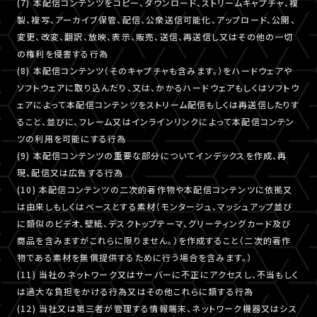
(7) 本配信コンテンツをコピー、ダウンロード、ストリームキャプチャ、複
製、複写、アーカイブ保管、配信、公衆送信可能化、アップロード、公開、
変更、改変、翻訳、放映、表示、販売、送信、再送信し又はその他の一切
の権利を侵害する行為
(8) 本配信コンテンツ（そのキャプチャも含みます。）をハードウェアや
ソフトウェアに取り込んだり、又は、かかるハードウェアもしくはソフトウ
ェアによって本配信コンテンツをストリーム配信もしくは再送信したりす
ること、並びに、フレーム又はインラインリンクによって本配信コンテン
ツの利用を可能にする行為
(9) 本配信コンテンツの重要な部分についてインデックスを作成、再
現、配信又は広告する行為
(10) 本配信コンテンツの二次的著作物や本配信コンテンツに依拠又
は由来しもしくはベースとする素材（モンタージュ、マッシュアップ並び
に類似のビデオ、壁紙、デスクトップテーマ、グリーティングカード及び
商品を含みますがこれらに限りません。）を作成すること（二次的著作
物である素材を無償提供するために行う場合を含みます。）
(11) 当社のネットワーク又はサーバーに不正にアクセスし、不当もしく
は過大な負担をかける行為又はその他これらに類する行為
(12) 当社又は第三者が管理する情報端末、ネットワーク機器又はシス