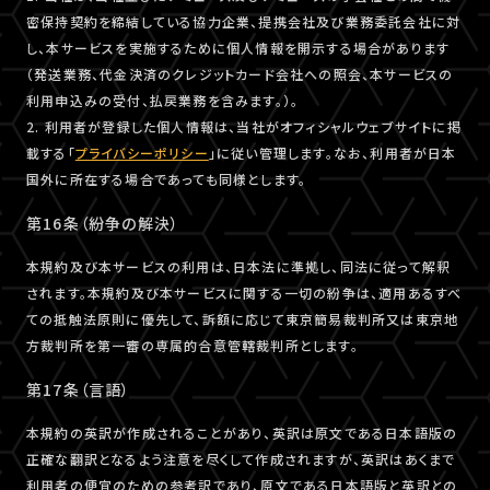
密保持契約を締結している協力企業、提携会社及び業務委託会社に対
し、本サービスを実施するために個人情報を開示する場合があります
（発送業務、代金決済のクレジットカード会社への照会、本サービスの
利用申込みの受付、払戻業務を含みます。）。
2. 利用者が登録した個人情報は、当社がオフィシャルウェブサイトに掲
載する「
プライバシーポリシー
」に従い管理します。なお、利用者が日本
国外に所在する場合であっても同様とします。
第16条（紛争の解決）
本規約及び本サービスの利用は、日本法に準拠し、同法に従って解釈
されます。本規約及び本サービスに関する一切の紛争は、適用あるすべ
ての抵触法原則に優先して、訴額に応じて東京簡易裁判所又は東京地
方裁判所を第一審の専属的合意管轄裁判所とします。
第17条（言語）
本規約の英訳が作成されることがあり、英訳は原文である日本語版の
正確な翻訳となるよう注意を尽くして作成されますが、英訳はあくまで
利用者の便宜のための参考訳であり、原文である日本語版と英訳との