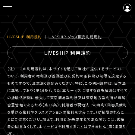
ログイン
会員登録
LIVESHIP 利⽤規約
｜
LIVESHIP グッズ販売利⽤規約
LIVESHIP 利用規約
（注） この利用規約は、本サイトを通じて当社が提供するサービスに
ついて、利用者の権利及び義務並びに契約の条件及び制限を規定する
ものですので、注意深くお読みください。特に、この利用規約は、日本法
に準拠しており（第16条）、また、本サービスに関する紛争解決はすべて
の抵触法原則に優先して東京簡易裁判所又は東京地方裁判所が専属
合意管轄であるため（第16条）、利用者の現地法での権利（陪審員裁判
を受ける権利やクラスアクションの権利を含みます。）が制限されるこ
とにご留意ください。加えて、利用者が未成年者である場合には、親権
者の同意なくして、本サービスを利用することはできません（第2条第5
項）。