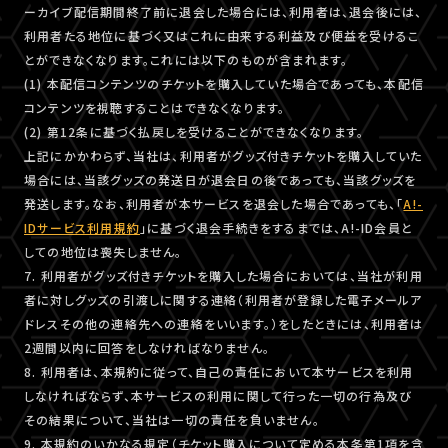
ーカイブ配信期間終了前に退会した場合には、利用者は、退会後には、
利用者たる地位に基づく又はこれに由来する利益及び便益を受けるこ
とができなくなります。これには以下のものが含まれます。
(1) 本配信コンテンツのチケットを購入していた場合であっても、本配信
コンテンツを視聴することはできなくなります。
(2) 第12条に基づく払戻しを受けることができなくなります。
上記にかかわらず、当社は、利用者がグッズ付きチケットを購入していた
場合には、当該グッズの発送日が退会日の後であっても、当該グッズを
発送します。なお、利用者が本サービスを退会した場合であっても、「
A!-
IDサービス利用規約
」に基づく退会手続きをするまでは、A!-ID会員と
しての地位は喪失しません。
7. 利用者がグッズ付きチケットを購入した場合においては、当社が利用
者に対しグッズの引渡しに関する連絡（利用者が登録した電子メールア
ドレスその他の連絡先への連絡をいいます。）をしたときには、利用者は
2週間以内に回答をしなければなりません。
8. 利用者は、本規約に従って、自己の責任において本サービスを利用
しなければならず、本サービスの利用に関して行った一切の行為及び
その結果について、当社は一切の責任を負いません。
9. 本規約のいかなる規定（チケット購入について定める本条第1項を含