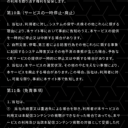
の利用を取り消す権利を留保します。
第10条 （サービスの一時停止・廃止）
1. 当社は、利用者に対し、システムの保守・点検その他これらに類する
理由により、本サイト等において事前に告知のうえ、本サービスの提供
を一時的に停止又は中断する場合があります。
2. 自然災害、停電、第三者による妨害行為その他これらに類する事象
に起因するシステム障害又はその他不測の事態が生じた場合、予告な
く本サービスの提供が一時的に停止又は中断する場合があります。
3. 当社は、本サービスの運営状況、その他のやむをえない事情により、
本サービスを廃止する場合があります。この場合、当社は、利用者に対
し、可能な限り、事前に本サイト等で告知します。
第11条 （免責事項）
１．当社は、
① 当社の故意又は重過失による場合を除き、利用者が本サービスの
利用又は本配信コンテンツの視聴ができなかった場合であっても、本サ
ービスの利用及び当該本配信コンテンツ視聴の対価として受領した代