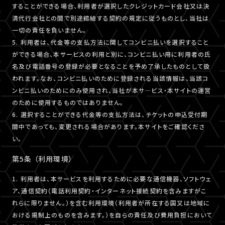
することができる場合、利用者が選択したクレジットカード会社又は決
済代行会社との間で別途締結する契約の規定に従うものとし、当社は
一切の責任を負いません。
5. 利用者は、代金等の支払方法に関してコンビニ払いを選択すること
ができる場合、本サービスの利用と別に、コンビニ払い用に利用者の氏
名及び電話番号の登録が必要となることを予め了承したものとして扱
われます。なお、コンビニ払いのために登録される当該情報は、当該コ
ンビニ払いのためにのみ使用され、当社が本サ―ビス・本サイトの運営
のために使用するものではありません。
6. 選択することができる代金等の支払方法は、チケットの申込受付期
間中であっても、変更される場合があります。本サイトをご確認くださ
い。
第5条 （利用環境）
1. 利用者は、本サービスを利用するために必要な通信機器、ソフトウェ
ア、通信契約（電話利用契約・インターネット接続契約を含みますがこ
れらに限りません。）を含む利用環境（利用者が所在する国又は地域に
おける規制上のものを含みます。）を自らの責任及び費用負担において