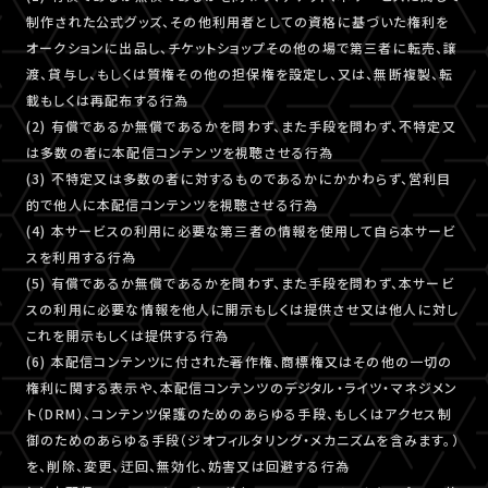
制作された公式グッズ、その他利用者としての資格に基づいた権利を
オークションに出品し、チケットショップその他の場で第三者に転売、譲
渡、貸与し、もしくは質権その他の担保権を設定し、又は、無断複製、転
載もしくは再配布する行為
(2) 有償であるか無償であるかを問わず、また手段を問わず、不特定又
は多数の者に本配信コンテンツを視聴させる行為
(3) 不特定又は多数の者に対するものであるかにかかわらず、営利目
的で他人に本配信コンテンツを視聴させる行為
(4) 本サービスの利用に必要な第三者の情報を使用して自ら本サービ
スを利用する行為
(5) 有償であるか無償であるかを問わず、また手段を問わず、本サービ
スの利用に必要な情報を他人に開示もしくは提供させ又は他人に対し
これを開示もしくは提供する行為
(6) 本配信コンテンツに付された著作権、商標権又はその他の一切の
権利に関する表示や、本配信コンテンツのデジタル・ライツ・マネジメン
ト（DRM）、コンテンツ保護のためのあらゆる手段、もしくはアクセス制
御のためのあらゆる手段（ジオフィルタリング・メカニズムを含みます。）
を、削除、変更、迂回、無効化、妨害又は回避する行為