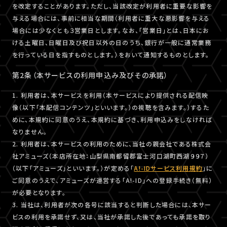
を改定することがあります。ただし、当該改定が利用者に重要な影響を
与える場合には、事前に相当な期間（利用者に重大な悪影響を与える
場合には少なくとも３営業日とします。なお、「営業日」とは、日本にお
ける土曜日、日曜日及び祝日以外の日のうち、銀行が一般に通常業務
を行っている日を指すものとします。）をおいて通知するものとします。
第2条（本サービスの利用申込み及びその承諾）
1. 利用者は、本サービスを利用（本サービスにより提供される配信映
像（以下「本配信コンテンツ」といいます。）の視聴を含みます。）するた
めに、本規約に同意のうえ、本規約に基づき、利用申込みをしなければ
なりません。
2. 利用者は、本サービスの利用のために、当社の親会社である株式会
社アミューズ（本店所在地：山梨県南都留郡富士河口湖町西湖９９７）
（以下「アミューズ」といいます。）が定める「
A!-IDサービス利用規約
」に
ご同意のうえで、アミューズが運営する「A!-ID」への登録手続き（無料）
が必要となります。
3. 当社は、利用者が次の各号に該当すると判断した場合には、本サー
ビスの利用を承諾せず、又は、当社が承諾した後であっても承諾を取り