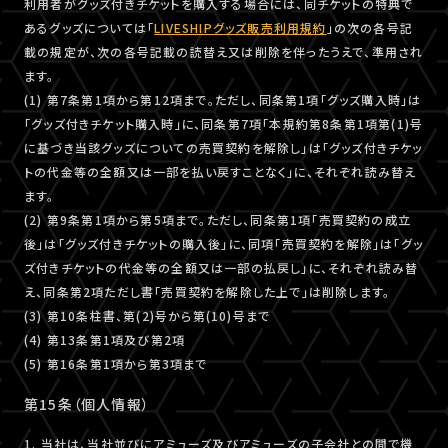
利用者がグッズ付きチケットを購入する場合には、同チケットの特典で
あるグッズについては「
LIVESHIPグッズ販売利用規約
」の次の各号記
載の規定が、次の各号記載の読替え又は削除を伴ったうえで、準用され
ます。
(1) 第7条第1項から第12項まで。ただし、同条第1項「グッズ購入時」は
「グッズ付きチケット購入時」に、同条第7項「本規約第8条第1項第(1)号
に基づき当該グッズについての売買契約を解除し」は「グッズ付きチケッ
トの代金等の全額又は一部を払い戻すことなく」に、それぞれ読み替え
ます。
(2) 第9条第1項から第5項まで。ただし、同条第1項「売買契約の成立
後」は「グッズ付きチケットの購入後」に、同項「売買契約を解除」は「グッ
ズ付きチケットの代金等の全額又は一部の払戻し」に、それぞれ読み替
え、同条第2項ただし書「売買契約を解除した上で」は削除します。
(3) 第10条柱書、第(2)号から第(10)号まで
(4) 第13条第1項及び第2項
(5) 第16条第1項から第3項まで
第15条（個人情報）
1. 当社は、当社並びにアミューズ及びアミューズの子会社との間で機