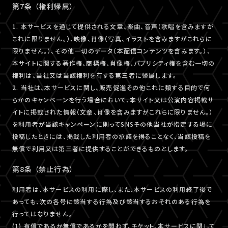
第7条 （権利帰属）
1. 本サービスを通じて提供される文章、楽曲、音声（歌唱を含みますが
これに限りません。）、映像、肖像（写真、イラストを含みますがこれらに
限りません。）、その他一切のデータ（本配信コンテンツを含みます。）、
本サイトに関する著作権、商標権、肖像権、パブリシティ権を含む一切の
権利は、当社又は当該権利を有する第三者に帰属します。
2. 当社は、本サービスに関し、販売促進その他これに類する目的で何
らかのキャンペーンを行う場合において、本サイト又は公演内容掲載サ
イトに掲載された情報（文章、肖像を含みますがこれらに限りません。）
を利用者が当該キャンペーンに則ってSNSその他当社が指定する場に
投稿したときには、掲載した利用者の承諾を得ることなく、当該投稿を
無償で利用又は第三者に提供することができるものとします。
第8条 （禁止行為）
利用者は、本サービスの利用に際し、また、本サービスの利用終了後で
あっても、次の各号に該当する行為及び該当するおそれのある行為を
行ってはなりません。
(1) 有償であるか無償であるかを問わず、チケット、本サービスに関して