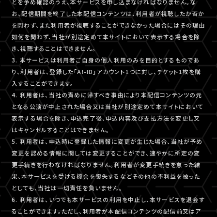
とを予め確認のうえ、本サービスを申し込まなければなりません。な
お、配信期間を終了した本配信コンテンツは、利用者が視聴したか否か
を問わず、また利用者が視聴することができなかった場合にはその理由
如何を問わず、当社が別途定めて本サイトにおいて表示する場合を除
き、視聴することはできません。
3. 本サービスは利用者ご自身の個人利用のみを目的とするものであ
り、利用者は、登録した「A!-ID」アカウント1つに対し、チケット1枚を購
入することができます。
4. 利用者は、当社の責めに帰すべき事由により本配信コンテンツの元
となる公演が中止された場合又は当社が別途定めて本サイトにおいて
表示する場合を除き、申込完了後、申込内容及び支払方法を変更し又
はキャンセルすることはできません。
5. 利用者は、申込時に登録した情報に変更が生じた場合、当社が予め
変更を認める情報に関しては変更することができ、速やかに所定の変
更手続きを行わなければなりません。利用者が変更手続きを怠った結
果、本サービスを受ける機会を喪失するなどその他の不利益を被った
としても、当社は一切責任を負いません。
6. 利用者は、いつでも本サービスの利用を中止し、本サービスを退会す
ることができます。ただし、利用者が本配信コンテンツの配信前又はア