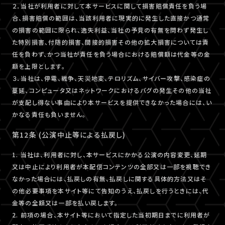
２．当社が利用者に対して本サービスに関して損害賠償責任を負う場
合、損害賠償の範囲は、当該利用者に現実的に発生した直接かつ通常
の損害の範囲に限られ、逸失利益、当社の予見の有無を問わず発生し
た特別損害、付随的損害、間接的損害その他の拡大損害については責
任を負わず、かつ当社が責任を負う場合における賠償額は代金等の金
額を上限とします。
３．当社は、停電、戦争、天災地変、テロリズム、サイバー攻撃、感染症の
蔓延、コンピュータ又はネットワークにおけるバグの発生その他の当社
が支配し得ない事由により本サービスを提供できなかった場合には、い
かなる責任も負いません。
第12条 (公演中止等による払戻し)
1. 当社は、利用者に対し、本サービスにかかる公演の内容変更、延期
又は中止により利用者が本配信コンテンツの全部又は一部を視聴でき
なかった場合には、払戻しの有無、払戻しに関する具体的方法又はそ
の他必要事項を本サイト等にて告知のうえ、払戻しを行うときには、代
金等の全額又は一部を払い戻します。
2. 前項の場合、本サイト等において指定した当初期日までに利用者が