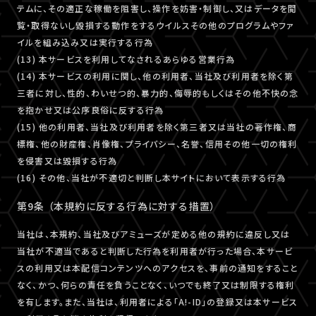
テムに、その適正な稼働を阻害し、操作を妨害・制御し、又はデータを閲
覧・取得ないし毀損する動作をするウイルスその他のプログラムやファ
イルを組み込み又は実行する行為
(13) 本サービスを利用してなされるあらゆる営業行為
(14) 本サービスの利用に関し、他の利用者、当社及び利用者を除く第
三者に対し、性的、わいせつ的、暴力的、侮辱的もしくはその他不快の念
を抱かせ又は公序良俗に反する行為
(15) 他の利用者、当社及び利用者を除く第三者又は当社の著作権、商
標権、他の財産権、肖像権、プライバシー、名誉、信用その他一切の権利
を侵害又は毀損する行為
(16) その他、当社が不適切と判断し本サイトにおいて表示する行為
第9条 （本規約に反する行為に対する措置）
当社は、本規約、当社及びアミューズが定める他の規約に違反し又は
当社が不適当であると判断した行為を利用者が行った場合、本サービ
スの利用又は本配信コンテンツへのアクセスを、事前の通知をすること
なく、かつ、何らの責任を負うことなく、いつでも終了又は制限する権利
を有します。また、当社は、利用者による「A!-ID」の登録又は本サービス