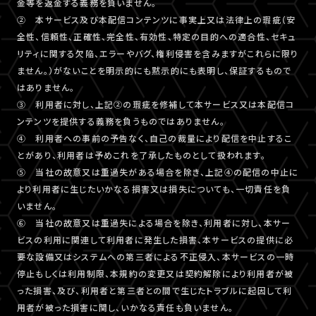
金等を返金する義務を負いません。
② 本サービス及び本配信コンテンツに事実上又は法律上の瑕疵（安
全性、信頼性、正確性、完全性、有効性、特定の目的への適合性、セキュ
リティに関する欠陥、エラーやバグ、権利侵害を含みますがこれらに限り
ません。）がないことを明示的にも黙示的にも表明し、保証するもので
はありません。
③ 利用者に対し、上記②の瑕疵を修補して本サービス又は本配信コ
ンテンツを提供する義務を負うものではありません。
④ 利用者への事前の予告なく、自己の裁量により配信を中止するこ
とがあり、利用者は予めこれを了承したものとして扱われます。
⑤ 当社の故意又は重過失がある場合を除き、上記④の配信の中止に
より利用者に生じたいかなる損害又は損失についても、一切責任を負
いません。
⑥ 当社の故意又は重過失による場合を除き、利用者に対し、本サー
ビスの利用に関連して利用者に発生した損害、本サービスの提供に必
要な設備又はシステムへの第三者による不正侵入、本サービスの一時
停止もしくは利用制限、本規約の変更又は契約解除により利用者が被
った損害、及び、利用者と第三者との間で生じたトラブルに起因して利
用者が被った損害に関し、いかなる責任も負いません。