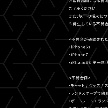
お客様起因による視聴
ご了承ください。
また、以下の端末に
※発生している不具合
<不具合が確認された
・iPhone6s
・iPhone7
・iPhoneSE 第一世
<不具合例>
・チャット / グッズ
・ランドスケープで閲
・ポートレート / 