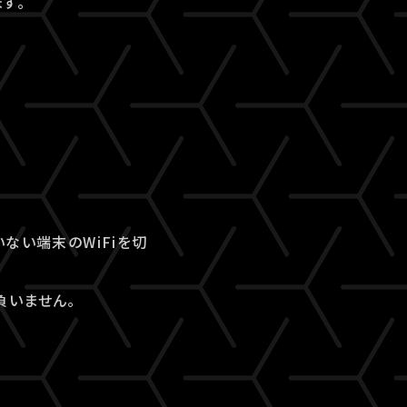
す。
ない端末のWiFiを切
負いません。