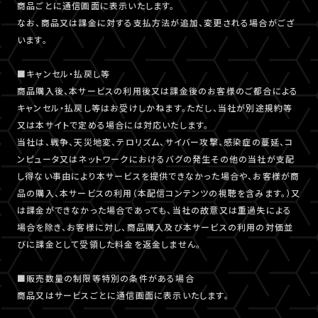
商品ごとに通信画面に表示いたします。
なお、商品又は課金に対する支払方法が追加、変更される場合がござ
います。
■キャンセル・払戻し等
商品購入後、本サービスの利用後又は課金後のお客様のご都合による
キャンセル・払戻し等はお受けしかねます。ただし、当社が別途規約等
又は本サイトで定める場合には対応いたします。
当社は、戦争、天災地変、テロリズム、サイバー攻撃、感染症の蔓延、コ
ンピュータ又はネットワークにおけるバグの発生その他の当社が支配
し得ない事由により本サービスを提供できなかった場合や、お客様が商
品の購入、本サービスの利用（本配信コンテンツの視聴を含みます。）又
は課金ができなかった場合であっても、当社の故意又は重過失による
場合を除き、お客様に対し、商品購入及び本サービスの利用の対価並
びに課金として受領した料金を返金しません。
■販売数量の制限等特別の条件がある場合
商品又はサービスごとに通信画面に表示いたします。