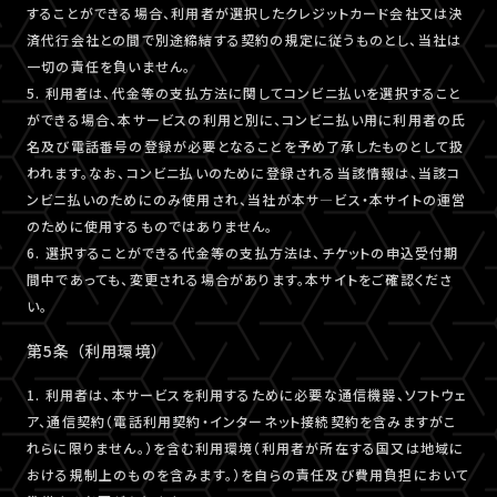
することができる場合、利用者が選択したクレジットカード会社又は決
済代行会社との間で別途締結する契約の規定に従うものとし、当社は
一切の責任を負いません。
5. 利用者は、代金等の支払方法に関してコンビニ払いを選択すること
ができる場合、本サービスの利用と別に、コンビニ払い用に利用者の氏
名及び電話番号の登録が必要となることを予め了承したものとして扱
われます。なお、コンビニ払いのために登録される当該情報は、当該コ
ンビニ払いのためにのみ使用され、当社が本サ―ビス・本サイトの運営
のために使用するものではありません。
6. 選択することができる代金等の支払方法は、チケットの申込受付期
間中であっても、変更される場合があります。本サイトをご確認くださ
い。
第5条 （利用環境）
1. 利用者は、本サービスを利用するために必要な通信機器、ソフトウェ
ア、通信契約（電話利用契約・インターネット接続契約を含みますがこ
れらに限りません。）を含む利用環境（利用者が所在する国又は地域に
おける規制上のものを含みます。）を自らの責任及び費用負担において