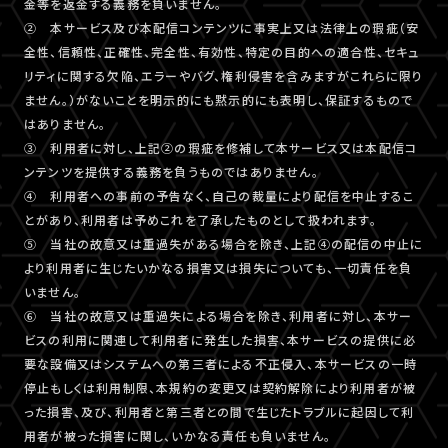
金等を返金する義務を負いません。
② 本サービス及び本配信コンテンツに事実上又は法律上の瑕疵（安
全性、信頼性、正確性、完全性、有効性、特定の目的への適合性、セキュ
リティに関する欠陥、エラーやバグ、権利侵害を含みますがこれらに限り
ません。）がないことを明示的にも黙示的にも表明し、保証するもので
はありません。
③ 利用者に対し、上記②の瑕疵を修補して本サービス又は本配信コ
ンテンツを提供する義務を負うものではありません。
④ 利用者への事前の予告なく、自己の裁量により配信を中止するこ
とがあり、利用者は予めこれを了承したものとして扱われます。
⑤ 当社の故意又は重過失がある場合を除き、上記④の配信の中止に
より利用者に生じたいかなる損害又は損失についても、一切責任を負
いません。
⑥ 当社の故意又は重過失による場合を除き、利用者に対し、本サー
ビスの利用に関連して利用者に発生した損害、本サービスの提供に必
要な設備又はシステムへの第三者による不正侵入、本サービスの一時
停止もしくは利用制限、本規約の変更又は契約解除により利用者が被
った損害、及び、利用者と第三者との間で生じたトラブルに起因して利
用者が被った損害に関し、いかなる責任も負いません。