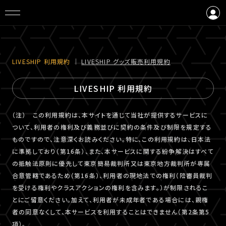
ログイン
会員登録
LIVESHIP 利⽤規約
｜
LIVESHIP グッズ販売利⽤規約
LIVESHIP 利用規約
（注） この利用規約は、本サイトを通じて当社が提供するサービスに
ついて、利用者の権利及び義務並びに契約の条件及び制限を規定する
ものですので、注意深くお読みください。特に、この利用規約は、日本法
に準拠しており（第16条）、また、本サービスに関する紛争解決はすべて
の抵触法原則に優先して東京簡易裁判所又は東京地方裁判所が専属
合意管轄であるため（第16条）、利用者の現地法での権利（陪審員裁判
を受ける権利やクラスアクションの権利を含みます。）が制限されるこ
とにご留意ください。加えて、利用者が未成年者である場合には、親権
者の同意なくして、本サービスを利用することはできません（第2条第5
項）。