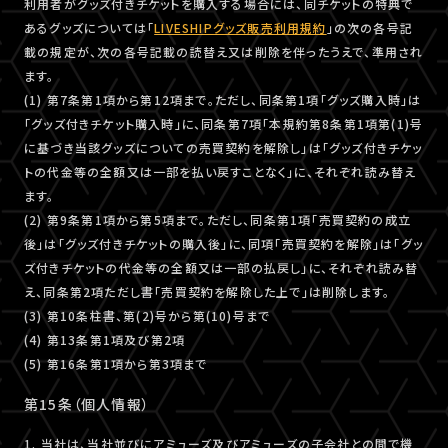
利用者がグッズ付きチケットを購入する場合には、同チケットの特典で
あるグッズについては「
LIVESHIPグッズ販売利用規約
」の次の各号記
載の規定が、次の各号記載の読替え又は削除を伴ったうえで、準用され
ます。
(1) 第7条第1項から第12項まで。ただし、同条第1項「グッズ購入時」は
「グッズ付きチケット購入時」に、同条第7項「本規約第8条第1項第(1)号
に基づき当該グッズについての売買契約を解除し」は「グッズ付きチケッ
トの代金等の全額又は一部を払い戻すことなく」に、それぞれ読み替え
ます。
(2) 第9条第1項から第5項まで。ただし、同条第1項「売買契約の成立
後」は「グッズ付きチケットの購入後」に、同項「売買契約を解除」は「グッ
ズ付きチケットの代金等の全額又は一部の払戻し」に、それぞれ読み替
え、同条第2項ただし書「売買契約を解除した上で」は削除します。
(3) 第10条柱書、第(2)号から第(10)号まで
(4) 第13条第1項及び第2項
(5) 第16条第1項から第3項まで
第15条（個人情報）
1. 当社は、当社並びにアミューズ及びアミューズの子会社との間で機