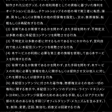
制作された公式グッズ、その他利用者としての資格に基づいた権利を
オークションに出品し、チケットショップその他の場で第三者に転売、譲
渡、貸与し、もしくは質権その他の担保権を設定し、又は、無断複製、転
載もしくは再配布する行為
(2) 有償であるか無償であるかを問わず、また手段を問わず、不特定又
は多数の者に本配信コンテンツを視聴させる行為
(3) 不特定又は多数の者に対するものであるかにかかわらず、営利目
的で他人に本配信コンテンツを視聴させる行為
(4) 本サービスの利用に必要な第三者の情報を使用して自ら本サービ
スを利用する行為
(5) 有償であるか無償であるかを問わず、また手段を問わず、本サービ
スの利用に必要な情報を他人に開示もしくは提供させ又は他人に対し
これを開示もしくは提供する行為
(6) 本配信コンテンツに付された著作権、商標権又はその他の一切の
権利に関する表示や、本配信コンテンツのデジタル・ライツ・マネジメン
ト（DRM）、コンテンツ保護のためのあらゆる手段、もしくはアクセス制
御のためのあらゆる手段（ジオフィルタリング・メカニズムを含みます。）
を、削除、変更、迂回、無効化、妨害又は回避する行為