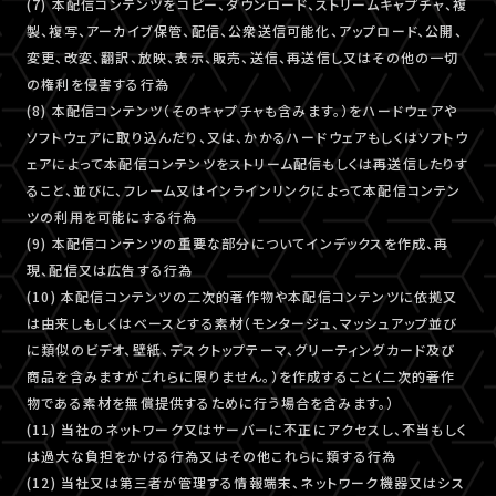
(7) 本配信コンテンツをコピー、ダウンロード、ストリームキャプチャ、複
製、複写、アーカイブ保管、配信、公衆送信可能化、アップロード、公開、
変更、改変、翻訳、放映、表示、販売、送信、再送信し又はその他の一切
の権利を侵害する行為
(8) 本配信コンテンツ（そのキャプチャも含みます。）をハードウェアや
ソフトウェアに取り込んだり、又は、かかるハードウェアもしくはソフトウ
ェアによって本配信コンテンツをストリーム配信もしくは再送信したりす
ること、並びに、フレーム又はインラインリンクによって本配信コンテン
ツの利用を可能にする行為
(9) 本配信コンテンツの重要な部分についてインデックスを作成、再
現、配信又は広告する行為
(10) 本配信コンテンツの二次的著作物や本配信コンテンツに依拠又
は由来しもしくはベースとする素材（モンタージュ、マッシュアップ並び
に類似のビデオ、壁紙、デスクトップテーマ、グリーティングカード及び
商品を含みますがこれらに限りません。）を作成すること（二次的著作
物である素材を無償提供するために行う場合を含みます。）
(11) 当社のネットワーク又はサーバーに不正にアクセスし、不当もしく
は過大な負担をかける行為又はその他これらに類する行為
(12) 当社又は第三者が管理する情報端末、ネットワーク機器又はシス