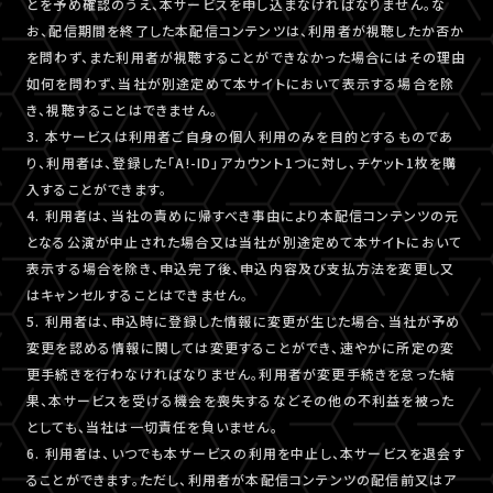
とを予め確認のうえ、本サービスを申し込まなければなりません。な
お、配信期間を終了した本配信コンテンツは、利用者が視聴したか否か
を問わず、また利用者が視聴することができなかった場合にはその理由
如何を問わず、当社が別途定めて本サイトにおいて表示する場合を除
き、視聴することはできません。
3. 本サービスは利用者ご自身の個人利用のみを目的とするものであ
り、利用者は、登録した「A!-ID」アカウント1つに対し、チケット1枚を購
入することができます。
4. 利用者は、当社の責めに帰すべき事由により本配信コンテンツの元
となる公演が中止された場合又は当社が別途定めて本サイトにおいて
表示する場合を除き、申込完了後、申込内容及び支払方法を変更し又
はキャンセルすることはできません。
5. 利用者は、申込時に登録した情報に変更が生じた場合、当社が予め
変更を認める情報に関しては変更することができ、速やかに所定の変
更手続きを行わなければなりません。利用者が変更手続きを怠った結
果、本サービスを受ける機会を喪失するなどその他の不利益を被った
としても、当社は一切責任を負いません。
6. 利用者は、いつでも本サービスの利用を中止し、本サービスを退会す
ることができます。ただし、利用者が本配信コンテンツの配信前又はア