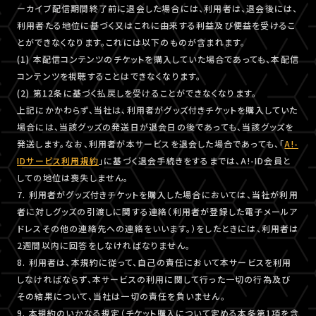
ーカイブ配信期間終了前に退会した場合には、利用者は、退会後には、
利用者たる地位に基づく又はこれに由来する利益及び便益を受けるこ
とができなくなります。これには以下のものが含まれます。
(1) 本配信コンテンツのチケットを購入していた場合であっても、本配信
コンテンツを視聴することはできなくなります。
(2) 第12条に基づく払戻しを受けることができなくなります。
上記にかかわらず、当社は、利用者がグッズ付きチケットを購入していた
場合には、当該グッズの発送日が退会日の後であっても、当該グッズを
発送します。なお、利用者が本サービスを退会した場合であっても、「
A!-
IDサービス利用規約
」に基づく退会手続きをするまでは、A!-ID会員と
しての地位は喪失しません。
7. 利用者がグッズ付きチケットを購入した場合においては、当社が利用
者に対しグッズの引渡しに関する連絡（利用者が登録した電子メールア
ドレスその他の連絡先への連絡をいいます。）をしたときには、利用者は
2週間以内に回答をしなければなりません。
8. 利用者は、本規約に従って、自己の責任において本サービスを利用
しなければならず、本サービスの利用に関して行った一切の行為及び
その結果について、当社は一切の責任を負いません。
9. 本規約のいかなる規定（チケット購入について定める本条第1項を含