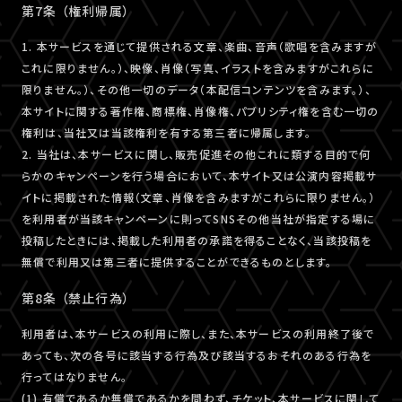
第7条 （権利帰属）
1. 本サービスを通じて提供される文章、楽曲、音声（歌唱を含みますが
これに限りません。）、映像、肖像（写真、イラストを含みますがこれらに
限りません。）、その他一切のデータ（本配信コンテンツを含みます。）、
本サイトに関する著作権、商標権、肖像権、パブリシティ権を含む一切の
権利は、当社又は当該権利を有する第三者に帰属します。
2. 当社は、本サービスに関し、販売促進その他これに類する目的で何
らかのキャンペーンを行う場合において、本サイト又は公演内容掲載サ
イトに掲載された情報（文章、肖像を含みますがこれらに限りません。）
を利用者が当該キャンペーンに則ってSNSその他当社が指定する場に
投稿したときには、掲載した利用者の承諾を得ることなく、当該投稿を
無償で利用又は第三者に提供することができるものとします。
第8条 （禁止行為）
利用者は、本サービスの利用に際し、また、本サービスの利用終了後で
あっても、次の各号に該当する行為及び該当するおそれのある行為を
行ってはなりません。
(1) 有償であるか無償であるかを問わず、チケット、本サービスに関して