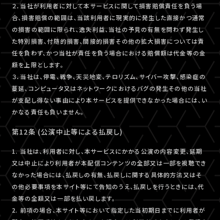
２．当社が利用者に対して本サービスに関して損害賠償責任を負う場
合、損害賠償の範囲は、当該利用者に現実的に発生した直接かつ通常
の損害の範囲に限られ、逸失利益、当社の予見の有無を問わず発生し
た特別損害、付随的損害、間接的損害その他の拡大損害については責
任を負わず、かつ当社が責任を負う場合における賠償額は代金等の金
額を上限とします。
３．当社は、停電、戦争、天災地変、テロリズム、サイバー攻撃、感染症の
蔓延、コンピュータ又はネットワークにおけるバグの発生その他の当社
が支配し得ない事由により本サービスを提供できなかった場合には、い
かなる責任も負いません。
第12条 (公演中止等による払戻し)
1. 当社は、利用者に対し、本サービスにかかる公演の内容変更、延期
又は中止により利用者が本配信コンテンツの全部又は一部を視聴でき
なかった場合には、払戻しの有無、払戻しに関する具体的方法又はそ
の他必要事項を本サイト等にて告知のうえ、払戻しを行うときには、代
金等の全額又は一部を払い戻します。
2. 前項の場合、本サイト等において指定した当初期日までに利用者が