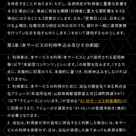
を改定することがあります。ただし、当該改定が利用者に重要な影響を
与える場合には、事前に相当な期間（利用者に重大な悪影響を与える
場合には少なくとも３営業日とします。なお、「営業日」とは、日本にお
ける土曜日、日曜日及び祝日以外の日のうち、銀行が一般に通常業務
を行っている日を指すものとします。）をおいて通知するものとします。
第2条（本サービスの利用申込み及びその承諾）
1. 利用者は、本サービスを利用（本サービスにより提供される配信映
像（以下「本配信コンテンツ」といいます。）の視聴を含みます。）するた
めに、本規約に同意のうえ、本規約に基づき、利用申込みをしなければ
なりません。
2. 利用者は、本サービスの利用のために、当社の親会社である株式会
社アミューズ（本店所在地：山梨県南都留郡富士河口湖町西湖９９７）
（以下「アミューズ」といいます。）が定める「
A!-IDサービス利用規約
」に
ご同意のうえで、アミューズが運営する「A!-ID」への登録手続き（無料）
が必要となります。
3. 当社は、利用者が次の各号に該当すると判断した場合には、本サー
ビスの利用を承諾せず、又は、当社が承諾した後であっても承諾を取り