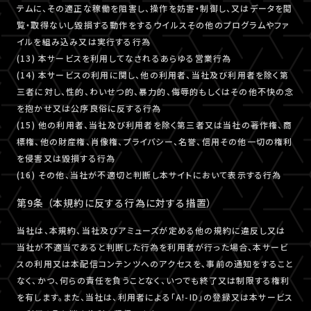
テムに、その適正な稼働を阻害し、操作を妨害・制御し、又はデータを閲
覧・取得ないし毀損する動作をするウイルスその他のプログラムやファ
イルを組み込み又は実行する行為
(13) 本サービスを利用してなされるあらゆる営業行為
(14) 本サービスの利用に関し、他の利用者、当社及び利用者を除く第
三者に対し、性的、わいせつ的、暴力的、侮辱的もしくはその他不快の念
を抱かせ又は公序良俗に反する行為
(15) 他の利用者、当社及び利用者を除く第三者又は当社の著作権、商
標権、他の財産権、肖像権、プライバシー、名誉、信用その他一切の権利
を侵害又は毀損する行為
(16) その他、当社が不適切と判断し本サイトにおいて表示する行為
第9条 （本規約に反する行為に対する措置）
当社は、本規約、当社及びアミューズが定める他の規約に違反し又は
当社が不適当であると判断した行為を利用者が行った場合、本サービ
スの利用又は本配信コンテンツへのアクセスを、事前の通知をすること
なく、かつ、何らの責任を負うことなく、いつでも終了又は制限する権利
を有します。また、当社は、利用者による「A!-ID」の登録又は本サービス