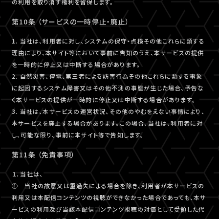
の利用を取り消す権利を留保します。
第10条 （サービスの一時停止・廃止）
1. 当社は、利用者に対し、システムの保守・点検その他これらに類する
理由により、本サイト等において事前に告知のうえ、本サービスの提供
を一時的に停止又は中断する場合があります。
2. 自然災害、停電、第三者による妨害行為その他これらに類する事象
に起因するシステム障害又はその他不測の事態が生じた場合、予告な
く本サービスの提供が一時的に停止又は中断する場合があります。
3. 当社は、本サービスの運営状況、その他のやむをえない事情により、
本サービスを廃止する場合があります。この場合、当社は、利用者に対
し、可能な限り、事前に本サイト等で告知します。
第11条 （免責事項）
１．当社は、
① 当社の故意又は重過失による場合を除き、利用者が本サービスの
利用又は本配信コンテンツの視聴ができなかった場合であっても、本サ
ービスの利用及び当該本配信コンテンツ視聴の対価として受領した代