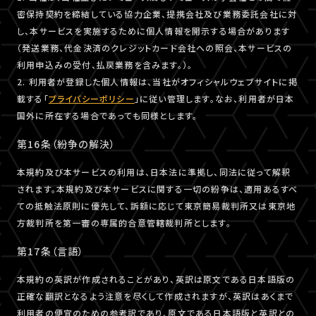
密保持契約を締結している協力企業、提携会社及び業務委託会社に対
し、本サービスを実施するために個人情報を開示する場合があります
（発送業務、代金決済のクレジットカード会社への照会、本サービスの
利用申込みの受付、払戻業務を含みます。）。
2. 利用者が登録した個人情報は、当社がオフィシャルウェブサイトに掲
載する「
プライバシーポリシー
」に従い管理します。なお、利用者が日本
国外に所在する場合であっても同様とします。
第16条（紛争の解決）
本規約及び本サービスの利用は、日本法に準拠し、同法に従って解釈
されます。本規約及び本サービスに関する一切の紛争は、適用あるすべ
ての抵触法原則に優先して、訴額に応じて東京簡易裁判所又は東京地
方裁判所を第一審の専属的合意管轄裁判所とします。
第17条（言語）
本規約の英訳が作成されることがあり、英訳は原文である日本語版の
正確な翻訳となるよう注意を尽くして作成されますが、英訳はあくまで
利用者の便宜のための参考訳であり、原文である日本語版と英訳との