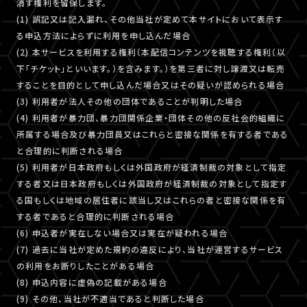
消す権利を留保します。
(1) 誤記又は記入漏れ、その他当社が定めて本サイトにおいて表示す
る申込方法によらずに利用を申し込んだ場合
(2) 本サービスを利用する権利（本配信コンテンツを視聴する権利（以
下「チケット」といいます。）を含みます。）を第三者に対し譲渡又は転売
することを目的として申し込んだ場合又はその疑いが認められる場合
(3) 利用者が法人その他の団体であることが判明した場合
(4) 利用者が暴力団、暴力団関係企業・団体その他の反社会的組織に
所属する場合及び暴力団員又はこれらと密接な関係を有する者である
と合理的に判断される場合
(5) 利用者が日本政府もしくは外国政府が経済制裁の対象として指定
する者又は日本政府もしくは外国政府が経済制裁の対象として指定す
る国もしくは地域の居住者に該当し又はこれらの者と密接な関係を有
する者であると合理的に判断される場合
(6) 申込者が実在しない場合又は実在が疑われる場合
(7) 過去に当社が定めた規約の違反により、当社が運営するサービス
の利用をお断りしたことがある場合
(8) 申込内容に虚偽の記載がある場合
(9) その他、当社が不適当であると判断した場合