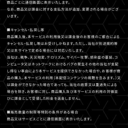
商品ごとに通信画面に表示いたします。
なお、商品又は課金に対する支払方法が追加、変更される場合がござ
います。
■キャンセル・払戻し等
商品購入後、本サービスの利用後又は課金後のお客様のご都合による
キャンセル・払戻し等はお受けしかねます。ただし、当社が別途規約等
又は本サイトで定める場合には対応いたします。
当社は、戦争、天災地変、テロリズム、サイバー攻撃、感染症の蔓延、コ
ンピュータ又はネットワークにおけるバグの発生その他の当社が支配
し得ない事由により本サービスを提供できなかった場合や、お客様が商
品の購入、本サービスの利用（本配信コンテンツの視聴を含みます。）又
は課金ができなかった場合であっても、当社の故意又は重過失による
場合を除き、お客様に対し、商品購入及び本サービスの利用の対価並
びに課金として受領した料金を返金しません。
■販売数量の制限等特別の条件がある場合
商品又はサービスごとに通信画面に表示いたします。