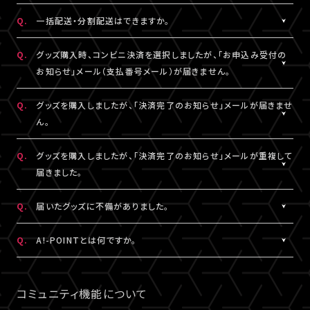
DHLにおきましては現地カスタマーサービスにお問い合わせくだ
※グッズの発送後、「グッズ発送完了のお知らせ」メールが配信さ
A.
注文番号ごとに送料がかかります。
Q.
一括配送・分割配送はできますか。
さい。
れます。
同日・同公演の注文でも、注文番号が異なれば送料は都度発生
http://www.dhl.com/en/contact_center.html
通信の関係上、メールが届かない可能性もございますので、必ず、
し、注文番号の異なる商品をまとめて発送することはできません。
A.
注文番号ごとの発送となります。
Q.
グッズ購入時、コンビニ決済を選択しましたが、「お申込み受付の
「マイページ」内「グッズ購入情報」よりご確認ください。
同日・同公演の注文でも、注文番号の異なる商品をまとめて、また
お知らせ」メール（支払番号メール）が届きません。
は分割して発送することはできません。
A.
コンビニ決済を選択された場合、「お申込み受付のお知らせ」メー
Q.
グッズを購入しましたが、「決済完了のお知らせ」メールが届きませ
ル（支払番号メール）は、LIVESHIPにご登録のA!-ID（メールアドレ
ん。
ス）宛に【@liveship.tokyo】ドメインから配信しております。
“迷惑メール”として自動振り分け・受信拒否されていないかご確
A.
「決済完了のお知らせ」メールは、LIVESHIPにご登録のA!-ID（メー
Q.
グッズを購入しましたが、「決済完了のお知らせ」メールが重複して
認ください。
ルアドレス）宛に【@liveship.tokyo】ドメインから配信しておりま
届きました。
す。 “迷惑メール”として自動振り分け・受信拒否されていないかご
なお、支払番号は支払期限内であれば、「マイページ」内「グッズ購
確認ください。
A.
「決済完了のお知らせ」メールが2通以上届いた場合、誤ってグッズ
Q.
届いたグッズに不備がありました。
入情報」にも記載されておりますので、ご確認ください。
を重複してご購入されている可能性がございます。
※「決済完了のお知らせ」メールが届いていない場合は、「マイペ
詳細を記載のうえ、
こちら
よりご連絡ください。
A.
お手数ですが、詳細を記載のうえ、商品到着後14日以内に下記よ
Q.
A!-POINTとは何ですか。
ージ」内「グッズ購入情報」をご確認ください。
りお問い合わせください。
A.
A!-POINTとは、一部のA!-IDサービスで使える・貯める事ができる
グッズ配送・お届け済み商品に関して
ポイントサービスです。
コミュニティ機能について
【A!SMART お問い合わせ窓口】
商品代金(税込)の1％がポイントとなり、商品代金以外の送料/手