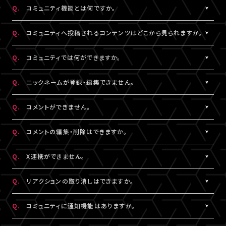
https://www.asmart.jp/support
数料については、ポイント付与対象外です。
Q.
コミュニティ機能とは何ですか。
A!-POINTは商品の発送後、約2週間で加算されます。
A.
配信視聴ページに投稿される期間限定コンテンツをお楽しみいた
ポイントの残高、有効期限、付与履歴については
A!-IDサイト
にロ
Q.
コミュニティへ投稿されるコンテンツはどこから見られますか。
だける機能です。
グイン後、マイページよりご確認いただけます。
コミュニティ機能が提供されている配信に限り、対象の視聴チケッ
A.
対象の視聴チケットを購入したA!-ID（メールアドレス）とパスワー
なお、LIVESHIPでのポイント利用はできません。A!-POINT・A!-ID
Q.
コミュニティでは何ができますか。
トを購入したユーザーのみがご利用・閲覧することができます。
ドでログインのうえ、配信視聴ページ内「スペシャル」から閲覧する
については
こちら
。
ことができます。
A.
配信視聴ページに投稿される期間限定コンテンツをお楽しみいた
Q.
ニックネームが登録・編集できません。
なお、各公演・視聴チケット種別によりコミュニティ機能の有無は
だけるほか、投稿されたコンテンツに対して、コメントやリアクショ
※ポイントの現金への換金はできません。
異なります。
ンをすることができます。
A.
※ポイントを他人に譲渡したり、別のA!-IDでの保有ポイントと合
コメントをするには、ニックネームの設定が必要です。
Q.
コメントができません。
また、コミュニティごと（配信ごと）に、コンテンツの内容や投稿頻
また、他のユーザーのコメントに対してもリアクションをすること
算してご使用いただく事はできません。
ニックネームは「マイページ」内「投稿設定」にて登録・変更が可能
度などは異なります。予めご了承ください。
ができます。
※正しくお支払いいただけなかった場合、付与したポイントを回収
です。
A.
コミュニティ機能ガイドライン
に反している可能性がございます。
Q.
コメントの編集・削除はできますか。
させていただく場合がございます。
絵文字・機種依存文字等が含まれている場合は登録できませんの
入力内容を変更してもコメントができない場合は
こちら
にお問い合
でご注意ください。
わせください。
A.
ご自身のコメントは「削除する」より削除することができます。
Q.
X連携ができません。
なお、ユーザーがニックネームを変更した場合であっても、過去の
ただし、一度投稿済みのコメントを編集することはできません。編
コメントのニックネームは変更されず、変更前のニックネームが表
集したい場合は、投稿済みのコメントを削除してから新たにコメン
A.
X連携は「マイページ」内「投稿設定」にて設定が可能です。
Q.
リアクションの取り消しはできますか。
示されます。
トしていただく必要がございます。
詳しくは
こちら
をご確認ください。
※ニックネームの登録・編集は配信視聴ページからも設定いただ
※X連携は配信視聴ページからも設定いただけます。
A.
ご自身でつけたリアクションは再度「♡」を押していただくことで取
Q.
コミュニティに通知機能はありますか。
けます。
※公演によってはX連携をご利用いただけない場合があります。
り消しすることができます。
※チャット機能が設定されている配信では、コミュニティ機能とチ
A.
現在、通知機能はございません。