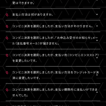
一切の責任を負いかねます。
更はできますか。
詳細はチケット販売ページでご確認ください。
※テレビ等での視聴をご希望の場合は、サンプル動画視聴ページ
A.
一度決済を完了された視聴チケットの券種変更・キャンセルは一切
でサンプル動画の映像と音声が正常に再生できることをご確認の
Q.
支払い方法は何がありますか。
お受けできません。
うえ、ご自身の判断で視聴チケットのご購入をご検討ください。
A.
クレジットカード決済、コンビニ決済がご利用いただけます。
Q.
コンビニ決済を選択しましたが、支払い方法がわかりません。
※クレジットカード決済の場合、即時決済となります。
決済の明細には「LIVESHIP」と表示されます。
※コンビニ決済の場合、お支払いがお済みでない場合のみ、券種
A.
コンビニ決済の支払い方法は、下記よりご確認ください。
Q.
コンビニ決済を選択しましたが、「お申込み受付のお知らせ」メー
変更・キャンセルが可能です。
ル（支払番号メール）が届きません。
■コンビニ決済支払い方法（手順4以降）
□ローソン・ミニストップ
A.
コンビニ決済を選択された場合、「お申込み受付のお知らせ」メー
Q.
コンビニ決済を選択しましたが、支払い先（コンビニエンスストア）
https://www.sbpayment.jp/support/how_to_pay/cvs/laws
ル（支払番号メール）は、視聴チケット販売ページでご入力いただ
を変更したいです。
□ファミリーマート
いたA!-ID（メールアドレス）宛に【@liveship.tokyo】ドメインから
https://www.sbpayment.jp/support/how_to_pay/cvs/famil
配信しております。
A.
コンビニ決済の支払先（コンビニエンスストア）を変更する場合は、
Q.
コンビニ決済を選択しましたが、支払い方法をクレジットカード決
□セイコーマート
“迷惑メール”として自動振り分け・受信拒否されていないかご確
「マイページ」内「チケット購入情報」より、支払先を変更したいチケ
済に変更したいです。
https://www.sbpayment.jp/support/how_to_pay/cvs/seico
認ください。
ットを選択。
「支払い方法・コンビニの変更」から、「コンビニ決済をキャンセル」
A.
コンビニ決済未入金の場合は、支払い方法をクレジットカード決済
Q.
コンビニ決済を選択しましたが、支払い期限内に支払いができま
支払番号は、「マイページ」内「チケット購入情報」にも記載されて
を押してください。
に変更していただけます。
せんでした。
おりますので、メールが未着の場合は上記をご確認のうえ、期限内
コンビニ決済のキャンセル後、再度「マイページ」内「チケット購入
「マイページ」内「チケット購入情報」より、支払方法を変更したいチ
にお手続きください。
情報」にアクセスいただくと、「新たに手続きする」というボタンが
ケットを選択。
A.
支払い期限を過ぎてしまった場合は、再度、チケット販売ページか