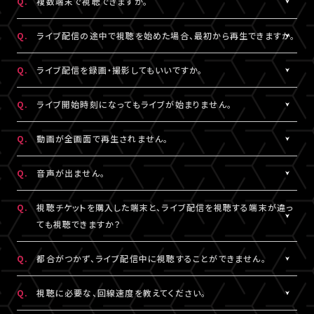
Q.
複数端末で視聴できますか。
※コンビニ決済にてお申込みをされている場合、お支払い（ご入
用されているメールアドレスをご確認のうえ、改めてログインをお
スマートフォン、タブレットをご利用の場合、LINEやメール等のアプ
有線接続、もしくはWi-Fiのご利用を推奨いたします。お客様の視聴
金）完了後にご視聴いただけます。
▼以下もあわせてご確認ください。
試しください。
リ内ブラウジングではなく、指定のブラウザ（iPhone・iPadの場合
環境に伴う閲覧の不具合に関しては、当サービスは一切の責任を
A.
チケット1枚につき1端末まで視聴可能となっております。
Q.
ライブ配信の途中で視聴を始めた場合、最初から再生できますか。
1.ご登録のA!-ID（メールアドレス）とは別のメールアドレスをご利
※「決済完了のお知らせ」メールをお受取りいただいているA!-
は「Safari」、Androidの場合は「Chrome」）で当サービスをご利
負いかねます。
複数端末でのログインが検知された場合には、一方の端末がログ
用になっていませんか？
ID（メールアドレス）にてログインしてください。
用ください。
アウトされます。
A.
ライブ配信の途中からご利用の場合は、視聴開始された時点から
Q.
ライブ配信を録画・撮影してもいいですか。
の再生となります。
2.推奨環境からお試しいただいていますか？
3.全て半角英数で入力できていますか？
A.
原則、カメラ・スマートフォンなどによる画面録画・撮影・録音は禁
Q.
ライブ開始時刻になってもライブが始まりません。
ご利用の環境が推奨環境でない場合、正常にページ遷移ができな
必ず半角数字でご入力ください。全角入力ではログインできませ
止いたします。
い可能性がございます。推奨環境は
こちら
よりご確認ください。
ん。
ただし各配信で別途案内があった場合はこれに限りません。
A.
リロード（再読み込み）をお試しいただき、視聴ページを更新してく
Q.
動画が全画面で再生されません。
スマートフォン、タブレットをご利用の場合、LINEやメール等のアプ
録画・撮影・録音を許可する案内のない配信でSNSや動画サイトな
ださい。
リ内ブラウジングではなく、指定のブラウザ（iPhone・iPadの場合
4.スペースが入っていませんか？
どへの無断転載・共有を行った場合、法的責任に問われる場合が
※リロード（再読み込み）方法はご利用端末により異なります。
A.
視聴画面の右下にある四角いボタンを押すと、全画面での表示に
Q.
音声が出ません。
は「Safari」、Androidの場合は「Chrome」）で当サービスをご利
入力の際、前後にスペースが入っていないかご確認ください。不要
ございます。
切り替わります。 全画面での視聴中に同じボタンを押すと、元の画
用ください。
なスペースを入れると認証されませんので、ご注意ください。
面サイズに戻ります。
A.
視聴ページの動画配信プレイヤーがミュート（消音）になっていな
Q.
視聴チケットを購入した端末と、ライブ配信を視聴する端末が違っ
いかをご確認ください。
ても視聴できますか？
3.全て半角英数で入力できていますか？
5.キーボードのNum Lock（ナムロック）が押されていませんか？
また、ご利用の端末がマナーモードになっていないか、音量設定が
必ず半角数字でご入力ください。全角入力ではログインできませ
ノートパソコンをご利用の方は、Num Lockキーが外れた状態で行
小さくなっていないかをご確認ください。
A.
視聴チケットをご購入いただいた際と同じA!-ID（メールアドレス）・
Q.
都合がつかず、ライブ配信中に視聴することができません。
ん。
ってください。
パスワードでログインいただければ、端末が違ってもご視聴いただ
けます。
A.
アーカイブ配信がある場合は、視聴チケットをお持ちの方に限りご
Q.
視聴に必要な、回線速度を教えてください。
4.スペースが入っていませんか？
ライブ配信を視聴する端末が
推奨環境
であることをご確認のうえ、
視聴いただけます。
入力の際、前後にスペースが入っていないかご確認ください。不要