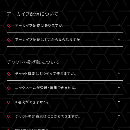
事前にサンプル動画の映像と音声が正常に再生できることをご確
公演によってはアーカイブ配信のみの視聴でも視聴チケットのご
A.
LIVESHIPの配信をより良い画質でご覧いただくには、インターネ
なスペースを入れると認証されませんので、ご注意ください。
認ください。
購入が可能です。券種や決済方法により販売期間や販売価格など
ットの安定した接続速度 (以下の表を参照) を確保していただくこ
アーカイブ配信について
が異なります。
とをお勧めします。
5.キーボードのNum Lock（ナムロック）が押されていませんか？
Q.
アーカイブ配信はありますか。
ノートパソコンをご利用の方は、Num Lockキーが外れた状態で行
QUALITY
ってください。
A.
公演により異なります。
必要速度
推奨速度
Q.
アーカイブ配信はどこから見られますか。
（解像度）
アーカイブ配信がある場合は、視聴チケットをお持ちの方に限りご
視聴いただけます。
A.
アーカイブ配信がある場合は、ライブ配信と同じ配信視聴ページ
1080P
15Mbps以上
20Mbps以上
公演によってはアーカイブ配信のみの視聴でも視聴チケットのご
でご視聴いただけます。
チャット・投げ銭について
購入が可能です。券種や決済方法により販売期間や販売価格など
配信視聴ページは、各公演のチケット販売ページ、「
マイページ
」
720P
6Mbps以上
9Mbps以上
が異なります。
内「チケット購入情報」よりアクセスいただけます。
Q.
チャット機能はどうやって使えますか。
※「決済完了のお知らせ」メールでもご案内しております。
A.
ライブ配信中にご利用いただけるサービスです。
480P
2Mbps以上
3Mbps以上
Q.
ニックネームが登録・編集できません。
ただし、公演によってはチャット機能をご利用いただけない場合が
あります。
A.
チャットをするには、ニックネームの設定が必要です。
360P
0.8Mbps以上
1.2Mbps以上
Q.
X連携ができません。
詳細はチケット販売ページでご確認ください。
ニックネームは「
マイページ
」内「投稿設定」にて登録・変更が可能
です。
A.
X連携は「
マイページ
」内「投稿設定」にて設定が可能です。
解像度が選択できる推奨ブラウザは下記のとおりです。
Q.
チャットの非表示はどこからできますか。
絵文字・機種依存文字等が含まれている場合は登録できませんの
詳しくは
こちら
をご確認ください。
Windows：Chrome、Firefox、Edge
でご注意ください。
※X連携は配信視聴ページからも設定いただけます。
A.
チャット欄下部の「チャットを非表示」（スマートフォンではチャット
Mac：Chrome、Firefox