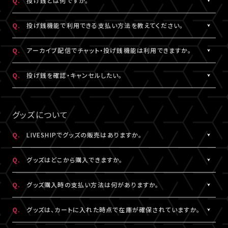
Q.
投げ銭とは何ですか。
なお、ユーザーがニックネームを変更した場合であっても、過去の
※公演によってはX連携をご利用いただけない場合があります。
欄上部「×」印）を押下すると、チャット非表示となります。 また、全
iOS：なし
チャットのニックネームは変更されず、変更前のニックネームが表
画面表示にした場合も、チャットは非表示になります。
A.
配信中にチップを送ることができる機能です。
Android：Chrome
Q.
投げ銭機能で利用できる支払い方法を教えてください。
示されます。
投げ銭機能をご利用の場合は、「マイページ」内「基本情報」にござ
※ニックネームの登録・編集は配信視聴ページからも設定いただ
います「決済情報」にてクレジットカード決済情報のご登録いただ
A.
クレジットカード決済をご利用いただけます。
Q.
アーカイブ配信でチャット・投げ銭機能は利用できますか。
けます。
くか、
投げ銭機能をご利用の場合は、「マイページ」内「基本情報」にござ
※コミュニティ機能が設定されている配信では、コミュニティ機能
配信中に配信視聴ページよりクレジットカード決済情報のご登録
います「決済情報」にてクレジットカード決済情報のご登録いただ
A.
公演により異なります。チケット販売ページなどでご確認ください。
Q.
投げ銭を確認・キャンセルしたい。
とチャット機能のニックネーム設定は連動されます。
をお願いいたします。
くか、
※公演によっては、投げ銭機能をご利用いただけない場合があり
配信中に配信視聴ページよりクレジットカード決済情報のご登録
A.
投げ銭をキャンセルすることはできません。投げ銭機能をご利用の
ます。
をお願いいたします。
場合は、金額に誤りがないか確認のうえ、ご利用ください。
グッズについて
なお、決済方法については今後追加される可能性がございます。
複数回クリックにより、重複課金となる可能性がございますので、
ご注意ください。
Q.
LIVESHIPでグッズの販売はありますか。
※ご利用になった投げ銭は「マイページ」内「投げ銭履歴」よりご
A.
グッズの販売有無は各配信により異なります。
確認いただけます。
Q.
グッズはどこから購入できますか。
A.
各配信視聴ページなどでご購入いただけます。
Q.
グッズ購入時の支払い方法は何がありますか。
LIVESHIPにご登録のA!-ID（メールアドレス）でログインのうえ、ご
利用ください。
A.
クレジットカード決済、コンビニ決済がご利用いただけます。
Q.
グッズは、カートに入れた時点で在庫が確保されていますか。
※グッズをご購入いただくには、LIVESHIPへの会員登録が必要と
なります。
A.
カートに入れた時点では在庫確保とはなりません。