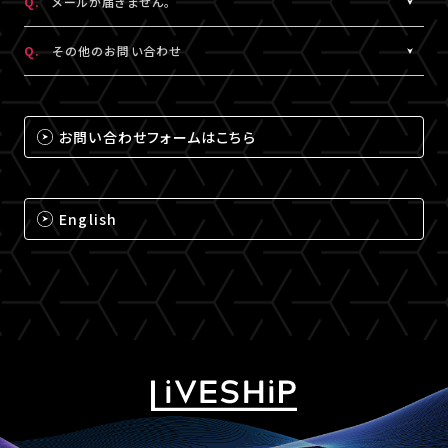
Q.
メールが届きません。
（iPhone・iPadの場合は「Safari」、Androidの場合は
A.
メールが届かない場合は、下記ドメインの受信設定をお願いいた
「Chrome」）にて閲覧ください。
Q.
その他のお問い合わせ
します。
なお、MY BOXで配信されるコンテンツは、視聴プレイヤーに
※メールの再配信はできません。迷惑メールフォルダをご確認くだ
A.
それ以外のお問い合わせについては、下記のいずれかの方法でお
ChromecastとAirPlayのアイコンは表示されません。予めご了承
さい。
問い合わせください。
ください。
お問い合わせフォームはこちら
@liveship.tokyo
【LIVESHIPお問い合わせ窓口】
@id.amob.jp
https://liveship.tokyo/mob/form/inquAdd.php?site=LS
English
グッズ配送・お届け済み商品に関して
【A!SMART お問い合わせ窓口】
https://www.asmart.jp/support