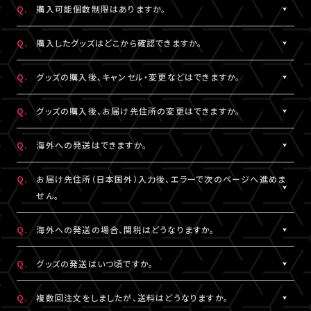
Q.
購入可能個数制限はありますか。
※LIVESHIPへの会員登録については
［Q:LIVESHIPを利用するに
ご注文手続きが完了した時点で在庫確保となります。
はどうすればいいですか。］
をご参照ください。
ただしコンビニ決済をご利用の場合、支払い期限を過ぎると在庫
A.
公演・グッズにより異なります。グッズ商品詳細ページなどでご確
Q.
購入したグッズはどこから確認できますか。
確保はリセットされますので予めご了承ください。
認ください。
A.
「決済完了のお知らせ」メール、または「マイページ」内「グッズ購入
Q.
グッズの購入後、キャンセル・変更などはできますか。
情報」よりご確認いただけます。
A.
お客様都合による商品購入後の注文内容の変更・キャンセル・返
Q.
グッズの購入後、お届け先住所の変更はできますか。
品・交換は一切お受けできません。
また、一度決済を完了された決済手段を変更することもできません
A.
購入後、「マイページ」内「グッズ購入情報」にて、配送状況が「出荷
Q.
海外への発送はできますか。
のでご注意ください。
準備前」の場合に変更が可能です。
※発送先が日本国外の場合、購入後の住所変更はできません。予
A.
公演・グッズにより異なります。グッズ商品詳細ページなどでご確
Q.
お届け先住所（日本国外）入力後、エラーで次のページへ進めま
めご了承ください。
認ください。
せん。
A.
日本国外の郵便番号をご入力する際、システムの仕様上、正しく郵
Q.
海外への発送の場合、関税はどうなりますか。
便番号を入力しているにも関わらずエラーとなる場合がございま
す。
A.
関税はお客様ご自身でお支払いください。関税の計算は各国税関
Q.
グッズの発送はいつ頃ですか。
その場合は、末尾1桁か2桁を削除、もしくは未記入にてお手続きを
の判断によります。
お試しください。
また、現地税関での商品配達停止に関しては、当サービスは一切
A.
公演・グッズにより異なります。「マイページ」内「グッズ購入情報」
Q.
複数回注文をしましたが、送料はどうなりますか。
の責任を負いかねます。
にて発送状況の確認ができます。