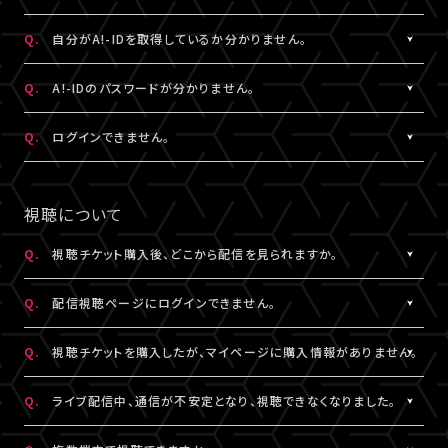
状態など詳細を記載のうえ、
ける共通の会員ID（無料）です。
こちら
よりお問い合わせください。
※A!-IDについては
［Q:A!-IDとは何ですか？］
をご参照ください。
A.
ご入力いただいたメールアドレス宛に【@liveship.tokyo】ドメイ
Q.
自分がA!-IDを取得しているか分かりません。
・「A!SMART」でグッズを購入されたことがある場合は、その際に
ンから、認証コードをお知らせするメールを配信しております。
登録されたメールアドレスがA!-IDとなります。
“迷惑メール”として自動振り分け・受信拒否されていないかご確
A.
お持ちのメールアドレスのA!-ID取得有無は、
こちら
より確認するこ
Q.
A!-IDのパスワードが分かりません。
・A!-IDが必要なファンクラブ会員の場合、そちらで登録・連携され
認ください。
とができます。
たメールアドレスがA!-IDとなります。
※すでに「A!SMART」をご利用の方はA!-IDの取得が完了していま
A.
パスワードをお忘れの場合は、
こちら
よりパスワード再設定を行え
Q.
ログインできません。
・A!-ID（メールアドレス）をお持ちでない方は、LIVESHIP会員登録
※認証コードは発行より10分間有効です。
す。ご利用のA!-ID（メールアドレス）とパスワードでログインくださ
ます。
の過程で取得していただけます。
※未着の場合、改めて新規取得からお手続きください。
い。
A.
LIVESHIPにご登録のA!-ID（メールアドレス）とパスワードをご入
・お持ちのメールアドレスのA!-ID取得有無は、
こちら
より確認する
※複数回発行された場合は、一番新しい認証コードをご利用くだ
※A!-IDが必要なファンクラブ会員の場合、そちらで登録・連携され
力ください。
視聴について
ことができます。
さい。
たメールアドレスがA!-IDとなります。
※パスワードをお忘れの場合は、
こちら
よりパスワード再設定を行
えます。
Q.
視聴チケット購入後、どこから配信を見られますか。
その他、A!-IDに関する詳細は
こちら
にてご確認ください。
A.
LIVESHIPにてチケットを購入の場合、配信視聴ページにログイン
▼以下もあわせてご確認ください。
Q.
配信視聴ページにログインできません。
のうえ、ご視聴いただけます。
1.ご登録のA!-ID（メールアドレス）とは別のメールアドレスをご利
配信視聴ページは、各公演のチケット販売ページ、「マイページ」
A.
配信視聴ページにログインいただくには視聴チケットをご購入さ
用になっていませんか？
Q.
視聴チケットを購入したが、マイページに購入情報がありません。
内「チケット購入情報」よりアクセスいただけます。
れたA!-ID（メールアドレス）と、ご自身で設定したパスワードをご入
※「決済完了のお知らせ」メールでもご案内しております。
力ください。
A.
視聴チケットをご購入されたA!-ID（メールアドレス）と、異なるA!-
2.推奨環境からお試しいただいていますか？
Q.
ライブ配信中、通信が不安定となり、視聴できなくなりました。
※アーカイブ配信がある場合、同じページからご視聴いただけま
※パスワードをお忘れの場合は、
こちら
よりパスワード再設定を行
ID（メールアドレス）でログインされている可能性がございます。
ご利用の環境が推奨環境でない場合、正常にページ遷移ができな
す。
えます。
画面右上からログアウトしていただき、@以降が異なるなど、ご利
A.
い可能性がございます。推奨環境は
本配信の視聴には高速・大容量のデータ通信が必要となります。
こちら
よりご確認ください。