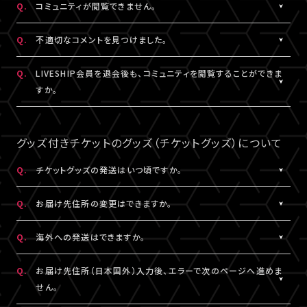
Q.
コミュニティが閲覧できません。
ャット機能のニックネーム設定は連動されます。
コンテンツの投稿、コメント、リアクションはユーザーへ通知され
ません。
A.
コミュニティが表示されない場合は、コミュニティ機能実施期間外
Q.
不適切なコメントを見つけました。
であるか、対象外の視聴チケットを購入されている可能性がありま
す。
A.
コミュニティ機能ガイドライン
に反するコメントなどを見つけた場
Q.
LIVESHIP会員を退会後も、コミュニティを閲覧することができま
コミュニティの実施有無や、実施期間については、各公演のチケッ
合は、コメント内の「報告する」ボタンより管理者に報告をすること
すか。
ト販売ページなどでご確認ください。
ができます。
なお、通報機能は報告された当該コメントの削除を保証するもの
A.
LIVESHIP会員を退会された場合は、コミュニティ機能提供期間内
ではございません。
であってもご利用・閲覧いただけなくなります。
グッズ付きチケットのグッズ（チケットグッズ）について
なお、過去のコメント・リアクション及びニックネームは、LIVESHIP
会員を退会された場合でも引き続きコミュニティに掲載されます。
Q.
チケットグッズの発送はいつ頃ですか。
予めご了承ください。
A.
公演・券種により異なります。
Q.
お届け先住所の変更はできますか。
「マイページ」内「チケット購入情報」にて発送状況の確認ができま
す。
A.
購入後、「マイページ」内「チケット購入情報」にて、配送状況が「出
Q.
海外への発送はできますか。
※チケットグッズの発送後、「チケットグッズ発送完了のお知らせ」
荷準備前」の場合に変更が可能です。
メールが配信されます。
※発送先が日本国外の場合、購入後の住所変更はできません。予
A.
公演・券種により異なります。チケット販売ページにてご確認くださ
Q.
お届け先住所（日本国外）入力後、エラーで次のページへ進めま
通信の関係上、メールが届かない可能性もございますので、必ず、
めご了承ください。
い。
せん。
「マイページ」内「チケット購入情報」よりご確認ください。