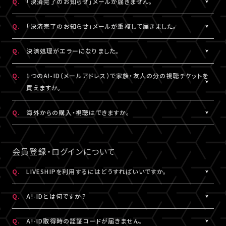
Q.
「決済完了のお知らせ」メールが届きません。
表示されます。
「支払い方法・コンビニの変更」から、「コンビニ決済をキャンセル」
らご購入手続きをお願いします。
「マイページ」に記載がない場合や、支払期限を超過した場合は、
こちらより、改めてお手続きください。
を押してください。
A.
「決済完了のお知らせ」メールは、チケットご購入時にLIVESHIPに
Q.
「決済完了のお知らせ」メールが重複して届きました。
再度、チケット販売ページより、お手続きをお願いいたします。
コンビニ決済のキャンセル後、再度「マイページ」内「チケット購入
ご登録いただいたA!-ID（メールアドレス）宛に
※コンビニ決済のキャンセルには、15分ほどお時間がかかります。
情報」にアクセスいただくと、「新たに手続きする」というボタンが
【@liveship.tokyo】ドメインから配信しております。
A.
「決済完了のお知らせ」メールが2通以上届いた場合、誤ってチケッ
Q.
決済処理がエラーになりました。
※「決済取消中」のアイコンが表示されている間はお手続きができ
表示されます。
“迷惑メール”として自動振り分け・受信拒否されていないかご確
トを重複してご購入されている可能性がございます。
ません。
こちらより、クレジットカード決済を選択のうえ、改めてお手続きく
認ください。
詳細を記載のうえ、
こちら
よりご連絡ください。
A.
▼コンビニ決済にて、よくあるエラー
Q.
1つのA!-ID（メールアドレス）で家族・友人の分の視聴チケットを
ださい。
「髙」・「﨑」のような環境依存文字をお名前にご使用された場合、
買えますか。
「決済完了のお知らせ」メールが届かない場合は、「マイページ」内
コンビニシステム側の仕様により、受付できないエラーが発生する
※コンビニ決済のキャンセルには、15分ほどお時間がかかります。
「チケット購入情報」にてご確認ください。
ことがあります。環境依存文字でご登録の場合は、マイページ「基
A.
1つのA!-ID（メールアドレス）からご購入いただける視聴チケット
Q.
海外からの購入・視聴はできますか。
※「決済取消中」のアイコンが表示されている間はお手続きができ
本情報」内「会員情報」より常用漢字などにご変更いただくか、クレ
は、ご本人様の1枚分だけになります。ご視聴される方がそれぞれ
ません。
チケットご購入済みの場合は、「決済完了のお知らせ」メールが届
ジットカード決済をご利用ください。
のA!-ID（メールアドレス）にて、視聴チケットを購入していただく必
A.
原則、視聴チケットのご購入は可能です。
※コンビニにてご入金済みの場合は、変更できません。
いていなくても、ライブ配信・アーカイブ配信は問題なくご視聴いた
要がございます。
ご視聴については、
推奨環境
を満たしているかをご確認ください。
会員登録・ログインについて
だけます。
▼クレジットカード決済にて、よくあるエラー
推奨環境を満たしていない場合は、ご視聴いただけない可能性が
クレジットカード番号やセキュリティコードなどの誤入力、有効期
※A!-IDについては
［Q:A!-IDとは何ですか？］
をご参照ください。
あります。
Q.
LIVESHIPを利用するにはどうすればいいですか。
「チケット購入情報」に、チケットが表示されていない場合は、ご購
限外、限度額超過などによるエラーの可能性がございます。今一度
また、各国の通信環境によりご視聴いただけない場合もございま
入いただけていない状態です。
A.
LIVESHIPを利用するには、A!-ID（メールアドレス）が必要です。
ご確認のうえ、お手続きください。
す。
Q.
A!-IDとは何ですか？
改めてチケット販売ページより購入手続きをお願いいたします。
LIVESHIPにアクセスし、A!-ID（メールアドレス）にてログインのう
上記ご了承のうえ、ご自身の判断にてご購入ください。
え、会員登録を行ってください。
A.
上記に当てはまらないエラーの場合は、お手数ですが、エラー時の
A!-IDとは、アーティストにまつわる様々なサービスをご利用いただ
Q.
A!-ID取得時の認証コードが届きません。