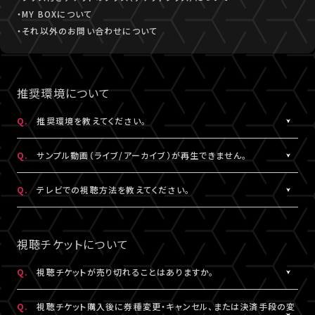
・MY BOXについて
・それ以外のお問い合わせについて
推奨環境について
Q.
推奨環境を教えてください。
A.
こちら
より推奨環境をご確認ください。
Q.
サンプル動画（ライブ/アーカイブ）が再生できません。
A.
推奨環境
をご確認ください。推奨環境でも再生できない場合は
こち
Q.
テレビでの視聴方法を教えてください。
ら
にお問い合わせください。
A.
テレビでの視聴方法の⼀例を
こちら
でご紹介しております。
テレビ視聴は、当サービスの推奨環境ではありません。
視聴チケットについて
参考にされる際は、あくまで推奨環境ではないことをご理解・ご了
承のうえ、事前にテスト視聴をお試しください。
Q.
視聴チケットが売り切れることはありますか。
A.
原則、視聴チケットの売り切れはございません。ただし公演・券種に
※テレビでのご視聴中に生じた不具合に関しては、当サービスは
Q.
視聴チケット購入後に券種変更・キャンセル、または決済手段の変
よっては枚数に限りがある場合がございます。