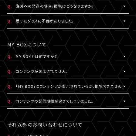
日本国外の郵便番号をご入力する際に、正しく入力しているにも関
A.
日本国外の郵便番号を入力する際、システムの仕様上、正しく郵便
Q.
海外への発送の場合、関税はどうなりますか。
わらずシステムの仕様上エラーとなる場合がございます。
番号を入力しているにも関わらずエラーとなる場合がございます。
その場合は、末尾1桁か2桁を削除、もしくは未記入にてお手続きを
その場合は、末尾1桁か2桁を削除、もしくは未記入にてお手続きを
A.
関税はお客様ご自身でお支払いください。関税の計算は各国税関
Q.
届いたグッズに不備がありました。
お試しください。
お試しください。
の判断によります。
また、現地税関での商品配達停止に関しては、当サービスは一切
A.
お手数ですが、詳細を記載のうえ、商品到着後14日以内に下記よ
なお、日本国外への配送はDHLを利用しております。
の責任を負いかねます。
りお問い合わせください。
MY BOXについて
DHLが配送対象としていない国・地域への配送はできかねます。
DHLにおきましては現地カスタマーサービスにお問い合わせくだ
予め、ご了承ください。
さい。
グッズ配送・お届け済み商品に関して
Q.
MY BOXとは何ですか？
http://www.dhl.com/en/contact_center.html
【A!SMART お問い合わせ窓口】
A.
ご購入の視聴チケットやグッズの条件に応じて、動画や画像などの
https://www.asmart.jp/support
Q.
コンテンツが表示されません。
コンテンツが配信される機能です。
コンテンツの配信がある場合、視聴チケットやグッズを購入したA!-
A.
コンテンツが表示されない場合は、コンテンツ配信期間外である
Q.
「MY BOX」にコンテンツが表示されているが、閲覧できません。
ID（メールアドレス）とパスワードでログインのうえ、「マイページ」
か、配信対象外の視聴チケットやグッズを購入されている可能性が
内「MY BOX」から確認することができます。
あります。
A.
コンテンツが「MY BOX」に表示されているにも関わらず閲覧でき
Q.
コンテンツの配信期間が過ぎてしまいました。
コンテンツの配信有無や、配信期間については、各公演のチケット
コンテンツ配信期間は、各公演のチケット販売ページやグッズ商品
ない場合、コンテンツ配信期間を経過したか、ご利用端末が推奨環
販売ページやグッズ商品詳細ページ、MY BOXなどでご確認くださ
詳細ページ、MY BOXなどでご確認ください。
境ではない可能性があります。
A.
配信期間終了後のコンテンツは、再配信いたしません。予めご了承
い。
※チケットの購入情報は、「マイページ」内「チケット購入情報」にて
推奨環境は
こちら
よりご確認ください。
ください。
それ以外のお問い合わせについて
ご確認ください。
スマートフォン、タブレットをご利用の場合、LINEやメール等のアプ
リ内ブラウジングではなく、推奨環境にある指定のブラウザ