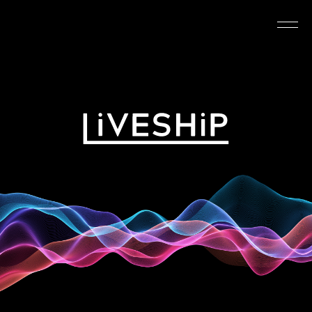
TOP
ABOUT
NEWS
SCHEDULE
REQUIREMENTS
FAQ
CONTACT
MYPAGE
@LIVESHIP_info