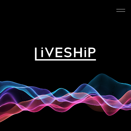
TOP
ABOUT
NEWS
SCHEDULE
REQUIREMENTS
FAQ
CONTACT
MYPAGE
@LIVESHIP_info