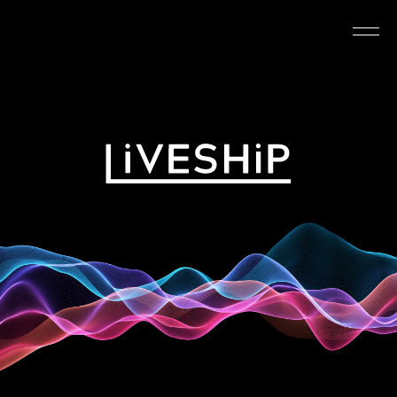
TOP
ABOUT
NEWS
SCHEDULE
REQUIREMENTS
FAQ
CONTACT
MYPAGE
@LIVESHIP_info