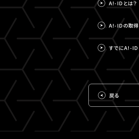
A!-IDとは？
A!-IDの
すでにA!-I
戻る