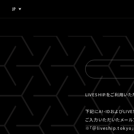
JP
JP
EN
LIVESHIPをご利用い
下記にA!-IDおよびLI
ご入力いただいたメール
※「＠liveship.to