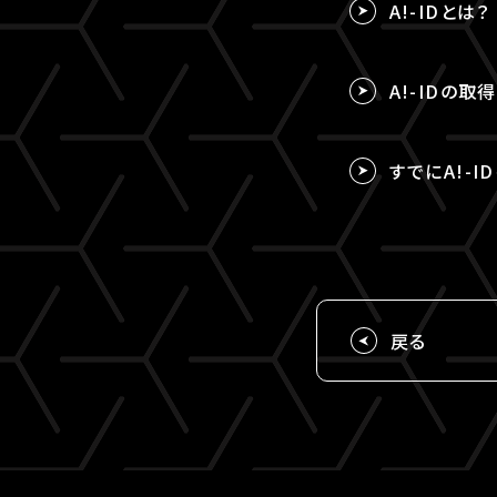
A!-IDとは？
A!-IDの
すでにA!-I
戻る