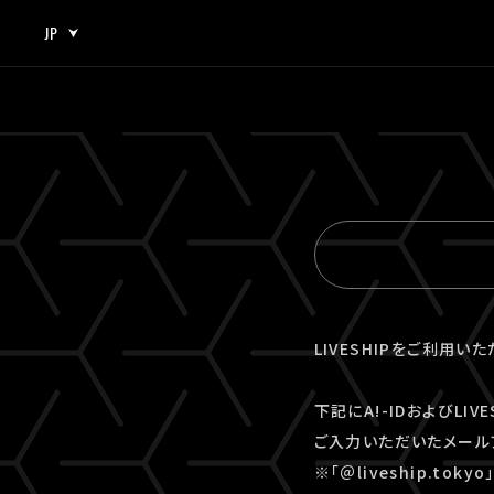
JP
JP
EN
LIVESHIPをご利用い
下記にA!-IDおよびLI
ご入力いただいたメール
※「＠liveship.to