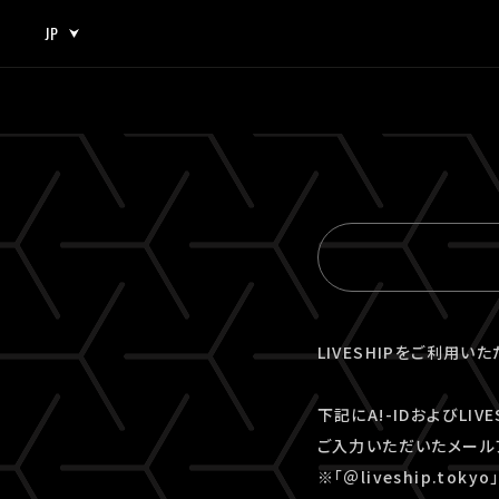
JP
JP
EN
LIVESHIPをご利用い
下記にA!-IDおよびLI
ご入力いただいたメール
※「＠liveship.to