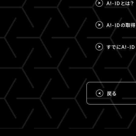
A!-IDとは？
A!-IDの
すでにA!-I
戻る