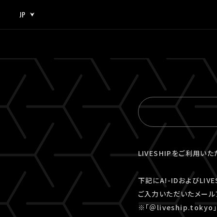
JP
JP
EN
LIVESHIPをご利用い
下記にA!-IDおよびLI
ご入力いただいたメール
※「＠liveship.to