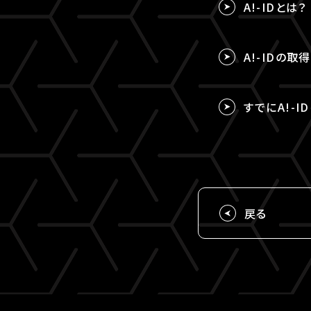
A!-IDとは？
A!-IDの
すでにA!-I
戻る