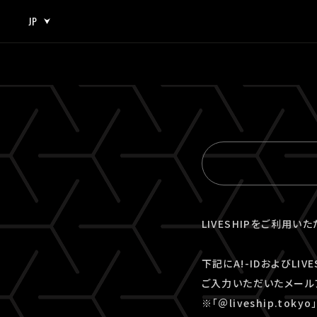
JP
JP
EN
LIVESHIPをご利用い
下記にA!-IDおよびLI
ご入力いただいたメール
※「＠liveship.to