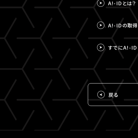
A!-IDとは？
A!-IDの
すでにA!-I
戻る