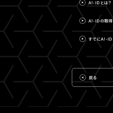
A!-IDとは？
A!-IDの
すでにA!-I
戻る