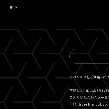
JP
JP
EN
LIVESHIPをご利用い
下記にA!-IDおよびLI
ご入力いただいたメール
※「＠liveship.to