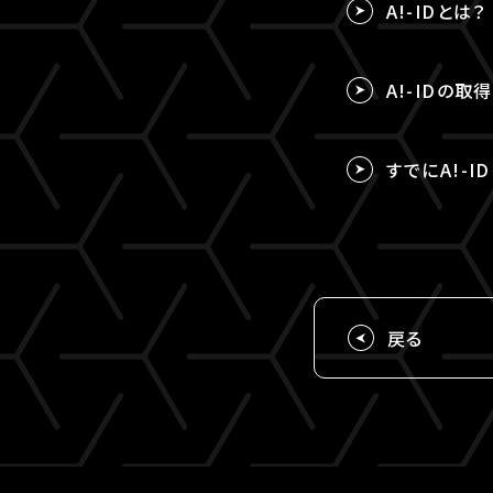
A!-IDとは？
A!-IDの
すでにA!-I
戻る