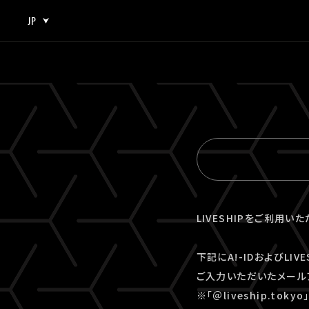
JP
JP
EN
LIVESHIPをご利用い
下記にA!-IDおよびLI
ご入力いただいたメール
※「＠liveship.to