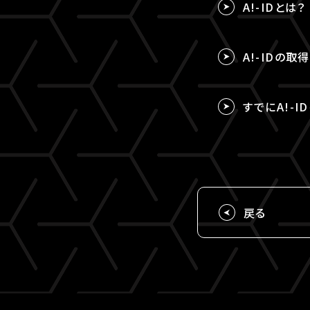
A!-IDとは？
A!-IDの
すでにA!-I
戻る