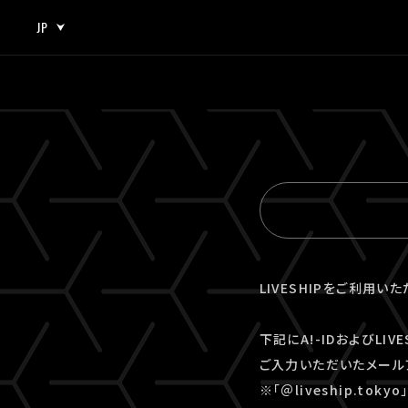
JP
JP
EN
LIVESHIPをご利用い
下記にA!-IDおよびLI
ご入力いただいたメール
※「＠liveship.to