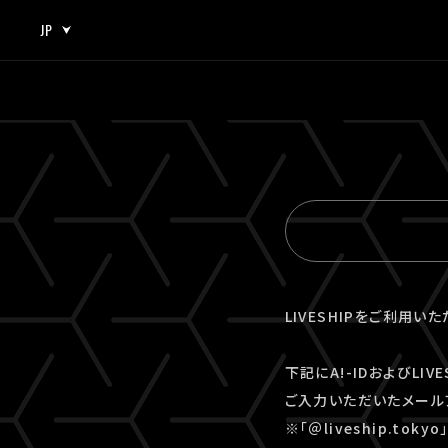
JP
JP
EN
LIVESHIPをご利用い
下記にA!-IDおよびLI
ご入力いただいたメール
※「＠liveship.to