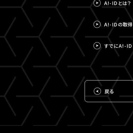
A!-IDとは？
A!-IDの
すでにA!-I
戻る