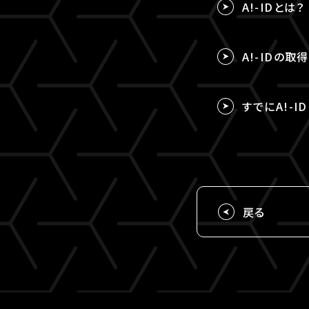
A!-IDとは？
A!-IDの
すでにA!-I
戻る