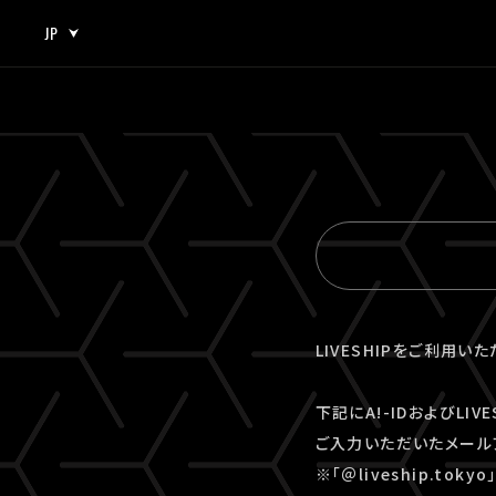
JP
JP
EN
LIVESHIPをご利用い
下記にA!-IDおよびLI
ご入力いただいたメール
※「＠liveship.to