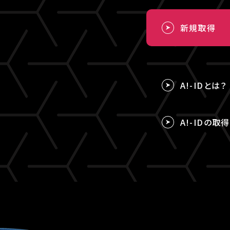
新規取得
A!-IDとは？
A!-IDの