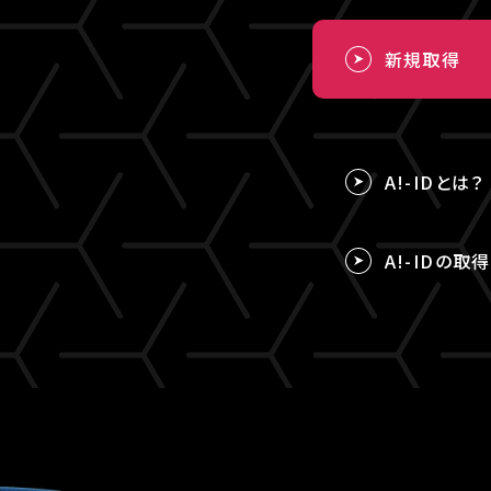
新規取得
A!-IDとは？
A!-IDの